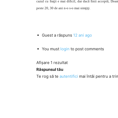
cazul cu fraţii e mai dificil, dar dacă finii acceptă, Doa
peste 20, 30 de ani n-o s-o mai simţiţi.
Guest
a răspuns
12 ani ago
You must
login
to post comments
Afișare 1 rezultat
Răspunsul tău
Te rog să te
autentifici
mai întâi pentru a tri