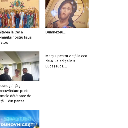
ălțarea la Cer a
Dumnezeu…
mnului nostru Iisus
istos
Marșul pentru viață la cea
de-a II-a ediție în s.
Lucășeuca,...
cunoștință și
necuvântare pentru
mele dătătoare de
ață – din partea...