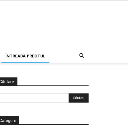
ÎNTREABĂ PREOTUL
Căutare
Categorii