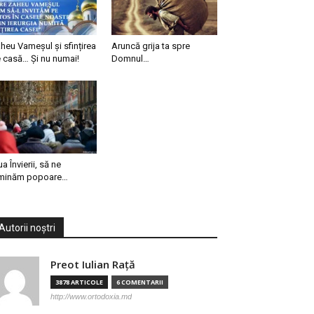
heu Vameșul și sfințirea
Aruncă grija ta spre
 casă… Și nu numai!
Domnul…
ua Învierii, să ne
minăm popoare…
Autorii noștri
Preot Iulian Raţă
3878 ARTICOLE
6 COMENTARII
http://www.ortodoxia.md