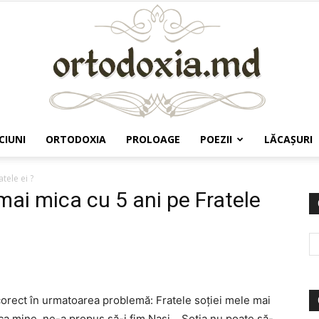
CIUNI
ORTODOXIA
PROLOAGE
POEZII
LĂCAŞURI
Ortodoxia.md
tele ei ?
mai mica cu 5 ani pe Fratele
corect în urmatoarea problemă: Fratele soției mele mai
 ca mine, ne-a propus să-i fim Nași… Soția nu poate să-