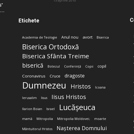
15 aprilie 2010
ă”
C
Etichete
Anul nou
avort
Academia de Teologie
Biserica
Biserica Ortodoxă
Biserica Sfânta Treime
biserică
copil
Botezul
Conferință
Copii
dragoste
Coronavirus
Cruce
Dumnezeu
Hristos
Icoana
Iisus Hristos
Ierusalim
Iisus
Lucășeuca
Ilarion Boian
Israel
mamă
Mitropolia
Mitropolia Moldovei;
moarte
Nașterea Domnului
Mântuitorul Hristos