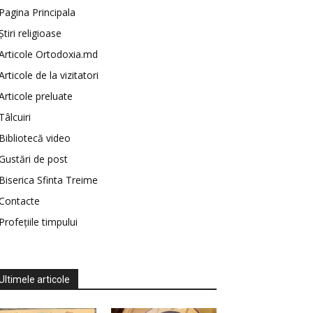
Pagina Principala
Știri religioase
Articole Ortodoxia.md
Articole de la vizitatori
Articole preluate
Tâlcuiri
Bibliotecă video
Gustări de post
Biserica Sfinta Treime
Contacte
Profețiile timpului
Ultimele articole