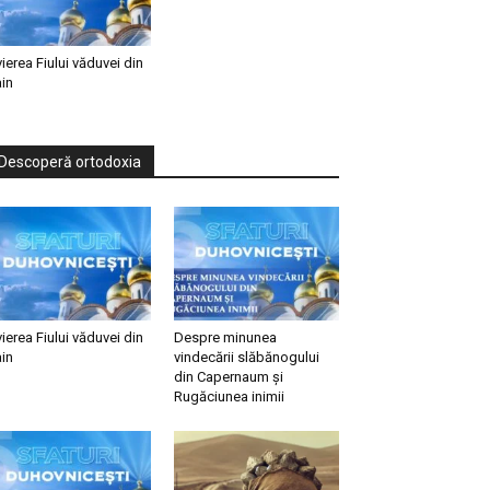
vierea Fiului văduvei din
in
Descoperă ortodoxia
vierea Fiului văduvei din
Despre minunea
in
vindecării slăbănogului
din Capernaum și
Rugăciunea inimii