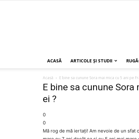
ACASĂ
ARTICOLE ŞI STUDII
RUGĂ
Acasă
E bine sa cunune Sora mai mica cu 5 ani pe Fra
E bine sa cunune Sora 
ei ?
0
0
Mă rog de mă iertați! Am nevoie de un sfat 
mare cu 7 ani decât ea și cu 5 ani mai mare