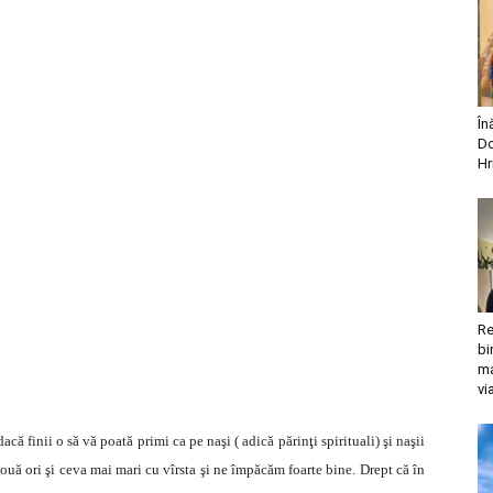
În
Do
Hr
Re
bi
ma
vi
dacă finii o să vă poată primi ca pe naşi ( adică părinţi spirituali) şi naşii
două ori şi ceva mai mari cu vîrsta şi ne împăcăm foarte bine. Drept că în