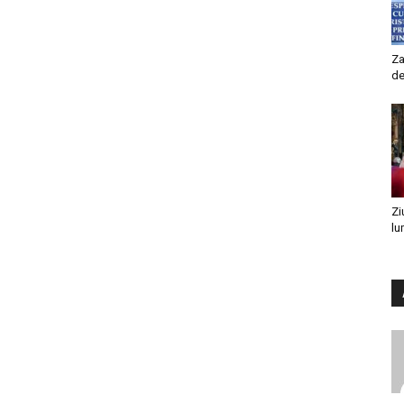
Za
de
Zi
lu