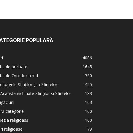
ATEGORIE POPULARĂ
iri
4086
ticole preluate
1645
ticole Ortodoxia.md
750
oloagele Sfinților și a Sfintelor
455
 Acatiste închinate Sfinților și Sfintelor
183
găciuni
163
ră categorie
160
ezia religioasă
160
iri religioase
79