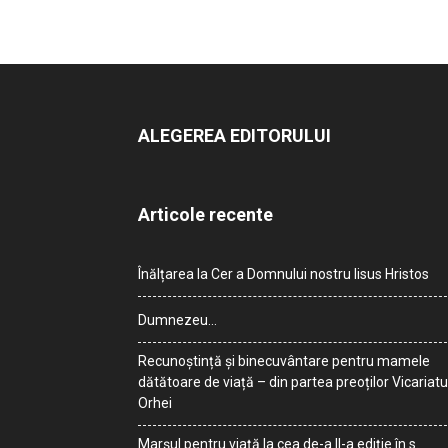
ALEGEREA EDITORULUI
Articole recente
Înălțarea la Cer a Domnului nostru Iisus Hristos
Dumnezeu…
Recunoștință și binecuvântare pentru mamele
dătătoare de viață – din partea preoților Vicariatu
Orhei
Marșul pentru viață la cea de-a II-a ediție în s.