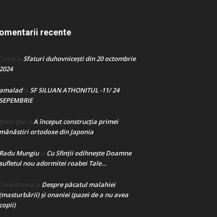
omentarii recente
Sfaturi duhovnicești din 20 octombrie
Doina
la
2024
amalad
SF SILUAN ATHONITUL -11/ 24
la
SEPEMBRIE
A început construcţia primei
gheorghe
la
mănăstiri ortodoxe din Japonia
Radu Mungiu
Cu Sfinții odihnește Doamne
la
sufletul nou adormitei roabei Tale…
Despre păcatul malahiei
Crina Marina
la
(masturbării) şi onaniei (pazei de a nu avea
copii)