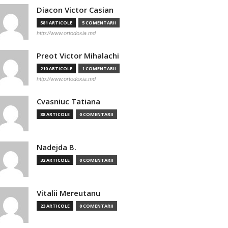
Diacon Victor Casian
581 ARTICOLE
5 COMENTARII
http://www.ortodoxia.md
Preot Victor Mihalachi
210 ARTICOLE
1 COMENTARII
http://www.ortodoxia.md
Cvasniuc Tatiana
88 ARTICOLE
0 COMENTARII
Nadejda B.
32 ARTICOLE
0 COMENTARII
Vitalii Mereutanu
23 ARTICOLE
0 COMENTARII