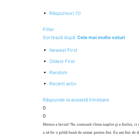
Răspunsuri (1)
Filter
Sortează după:
Cele mai multe voturi
Newest First
Oldest First
Random
Recent activ
Răspunde la această întrebare
0
0
Hristos a înviat! Nu contează vîrsta naşilor şi a finilor, ci 
o să fie o pildă bună de urmat pentru fini. Eu am fini de 