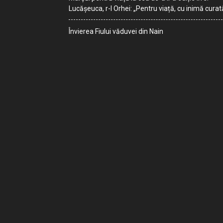
Lucășeuca, r-l Orhei: „Pentru viață, cu inimă curat
Învierea Fiului văduvei din Nain