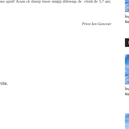
mne ajută! Acum că sînteţi tineri simţiţi diferenţa de vîrstă de 5,7 ani;
În
Na
Preot Ion Goncear
mite.
În
Na