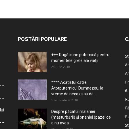
POSTĂRI POPULARE
C
+++ Rugăciune puternică pentru
St
momentele grele ale vieţii
Ar
28 iulie 2010
Ar
Pr
**** Acatistul către
Atotputernicul Dumnezeu, la
6.
vreme de necaz sau de...
Ru
5 octombrie 2010
Fă
lui
Despre păcatul malahiei
Po
(masturbării) şi onaniei (pazei de
a nu avea...
St