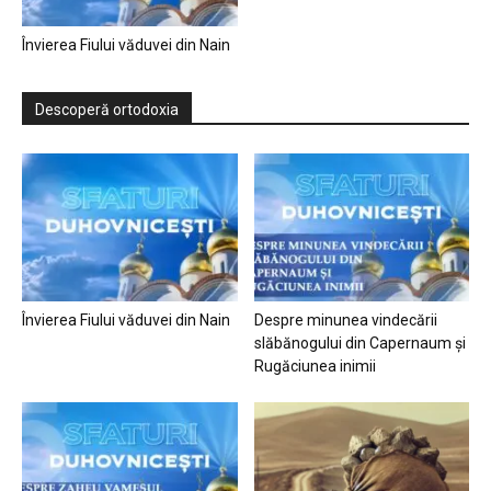
Învierea Fiului văduvei din Nain
Descoperă ortodoxia
Învierea Fiului văduvei din Nain
Despre minunea vindecării
slăbănogului din Capernaum și
Rugăciunea inimii