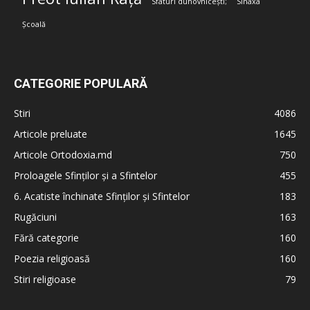
Sfaturi duhovnicești;
Sinaxa
Școală
CATEGORIE POPULARĂ
Stiri
4086
Articole preluate
1645
Articole Ortodoxia.md
750
Proloagele Sfinților și a Sfintelor
455
6. Acatiste închinate Sfinților și Sfintelor
183
Rugăciuni
163
Fără categorie
160
Poezia religioasă
160
Stiri religioase
79