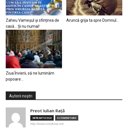
Zaheu Vameșul și sfințirea de
Aruncă grija ta spre Domnul…
casă… Și nu numai!
Ziua Învierii, să ne luminăm
popoare…
Autorii noștri
Preot Iulian Raţă
3878 ARTICOLE
6 COMENTARII
http://www.ortodoxia.md