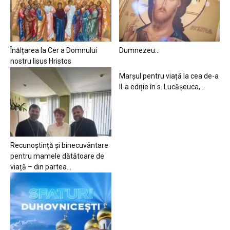
Înălțarea la Cer a Domnului
Dumnezeu…
nostru Iisus Hristos
Marșul pentru viață la cea de-a
II-a ediție în s. Lucășeuca,...
Recunoștință și binecuvântare
pentru mamele dătătoare de
viață – din partea...