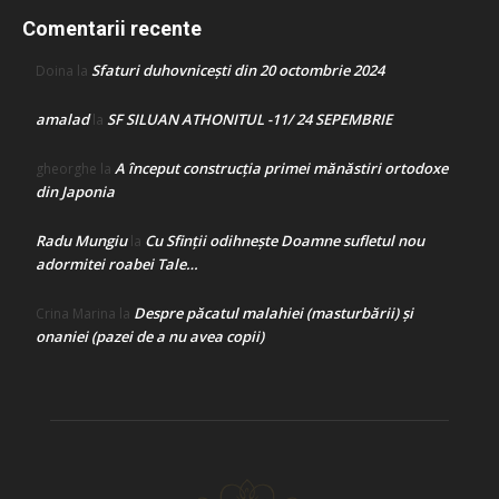
Comentarii recente
Sfaturi duhovnicești din 20 octombrie 2024
Doina
la
amalad
SF SILUAN ATHONITUL -11/ 24 SEPEMBRIE
la
A început construcţia primei mănăstiri ortodoxe
gheorghe
la
din Japonia
Radu Mungiu
Cu Sfinții odihnește Doamne sufletul nou
la
adormitei roabei Tale…
Despre păcatul malahiei (masturbării) şi
Crina Marina
la
onaniei (pazei de a nu avea copii)