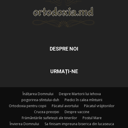
DESPRE NOI
URMAȚI-NE
Înălțarea Domnului
Despre Martorii lui Iehova
pogorirea-sfintului-duh
Piedici în calea mîntuirii
Ortodoxia pentru copii
Păcatul avortului
Păcatul vrăjitoriilor
Crucea preoției
Despre vaccine
Frământările sufletești ale tinerilor
Postul Mare
Învierea Domnului
Sa finisam impreuna biserica din lucaseuca