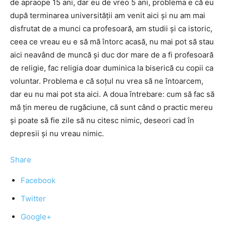
de apraope 15 ani, dar eu de vreo 5 ani, problema e că eu
după terminarea universității am venit aici și nu am mai
disfrutat de a munci ca profesoară, am studii și ca istoric,
ceea ce vreau eu e să mă întorc acasă, nu mai pot să stau
aici neavând de muncă și duc dor mare de a fi profesoară
de religie, fac religia doar duminica la biserică cu copii ca
voluntar. Problema e că soțul nu vrea să ne întoarcem,
dar eu nu mai pot sta aici. A doua întrebare: cum să fac să
mă țin mereu de rugăciune, că sunt când o practic mereu
și poate să fie zile să nu citesc nimic, deseori cad în
depresii și nu vreau nimic.
Share
Facebook
Twitter
Google+