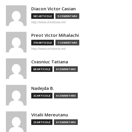
Diacon Victor Casian
581 ARTICOLE
5 COMENTARII
http://www.ortodoxia.md
Preot Victor Mihalachi
210 ARTICOLE
1 COMENTARII
http://www.ortodoxia.md
Cvasniuc Tatiana
88 ARTICOLE
0 COMENTARII
Nadejda B.
32 ARTICOLE
0 COMENTARII
Vitalii Mereutanu
23 ARTICOLE
0 COMENTARII