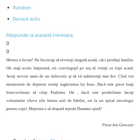
Random
Recent activ
Răspunde la această întrebare
0
0
Hristos a înviat! Nu încercaţi să reveniţi singură acasă, căci pierdeţi familia.
Ori staţi acolo împreună, ori convingeţil pe soţ să veniţi cu toţii acasă.
Aveţi nevoie mare de un duhovnic şi să vă mărturisiţi mai des. Cînd vin
momentele de depresie rostiţi rugăciunea lui Iisus. Dacă este preot luaţi
binecuvîntare să citiţi Psaltirea. Ori , dacă este posibilitate faceţi
voluntariat cîteva zile întrun azil de bătrîni, ori la un spital oncologic
pentru copii. Depresia o să dispară repede.Doamne ajută!
Preot Ion Goncear