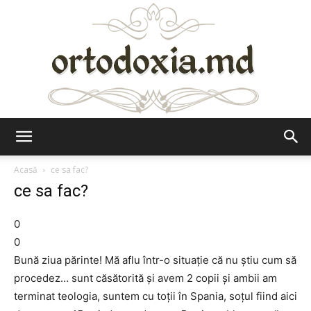
Ortodoxia.md
Acasă
ce sa fac?
ce sa fac?
0
0
Bună ziua părinte! Mă aflu într-o situație că nu știu cum să
procedez… sunt căsătorită și avem 2 copii și ambii am
terminat teologia, suntem cu toții în Spania, soțul fiind aici