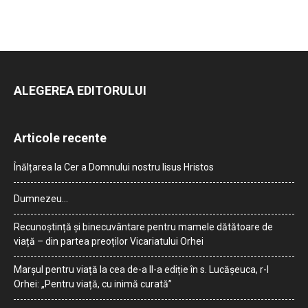
ALEGEREA EDITORULUI
Articole recente
Înălțarea la Cer a Domnului nostru Iisus Hristos
Dumnezeu…
Recunoștință și binecuvântare pentru mamele dătătoare de
viață – din partea preoților Vicariatului Orhei
Marșul pentru viață la cea de-a II-a ediție în s. Lucășeuca, r-l
Orhei: „Pentru viață, cu inimă curată”