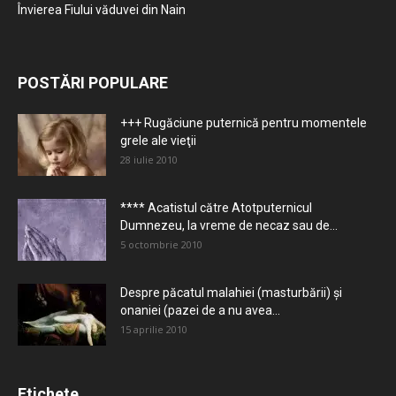
Învierea Fiului văduvei din Nain
POSTĂRI POPULARE
+++ Rugăciune puternică pentru momentele
grele ale vieţii
28 iulie 2010
**** Acatistul către Atotputernicul
Dumnezeu, la vreme de necaz sau de...
5 octombrie 2010
Despre păcatul malahiei (masturbării) şi
onaniei (pazei de a nu avea...
15 aprilie 2010
Etichete