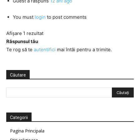
Guest
a răspuns
12 ani ago
You must
login
to post comments
Afișare 1 rezultat
Răspunsul tău
Te rog să te
autentifici
mai întâi pentru a trimite.
Căutare
Categorii
Pagina Principala