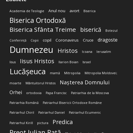
Anul nou
avort
Academia de Teologie
Biserica
Biserica Ortodoxă
Biserica Sfânta Treime
biserică
Botezul
dragoste
copil
Coronavirus
Cruce
Conferință
Copii
Dumnezeu
Hristos
Icoana
Ierusalim
Iisus Hristos
Iisus
Ilarion Boian
Israel
Lucășeuca
mamă
Mitropolia
Mitropolia Moldovei;
Nașterea Domnului
moarte
Mântuitorul Hristos
Orhei
ortodoxia
Papa Francisc
Patriarhia de la Moscova
Patriarhia Română
Patriarhul Bisericii Ortodoxe Române
Patriarhul Chiril
Patriarhul Daniel
Patriarhul Ecumenic
Predica
Patriarhul Kirill
pictura
Preot Iulian Rață