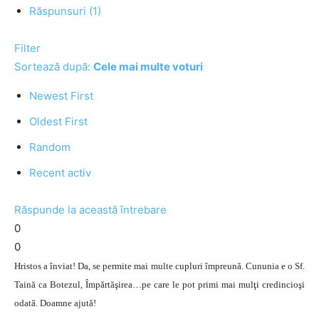
Răspunsuri (1)
Filter
Sortează după:
Cele mai multe voturi
Newest First
Oldest First
Random
Recent activ
Răspunde la această întrebare
0
0
Hristos a înviat! Da, se permite mai multe cupluri împreună. Cununia e o Sf.
Taină ca Botezul, Împărtăşirea…pe care le pot primi mai mulţi credincioşi
odată. Doamne ajută!