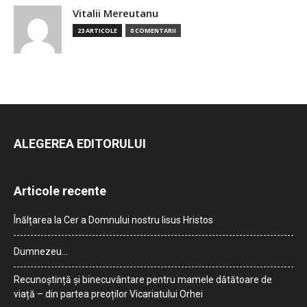
Vitalii Mereutanu
23 ARTICOLE
0 COMENTARII
ALEGEREA EDITORULUI
Articole recente
Înălțarea la Cer a Domnului nostru Iisus Hristos
Dumnezeu…
Recunoștință și binecuvântare pentru mamele dătătoare de
viață – din partea preoților Vicariatului Orhei