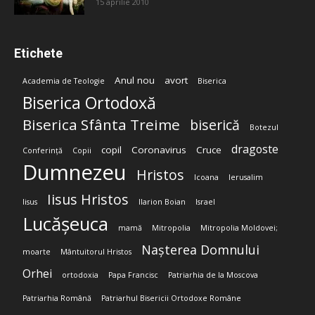
15 aprilie 2010
Etichete
Anul nou
avort
Academia de Teologie
Biserica
Biserica Ortodoxă
Biserica Sfânta Treime
biserică
Botezul
dragoste
copil
Coronavirus
Cruce
Conferință
Copii
Dumnezeu
Hristos
Icoana
Ierusalim
Iisus Hristos
Iisus
Ilarion Boian
Israel
Lucășeuca
mamă
Mitropolia
Mitropolia Moldovei;
Nașterea Domnului
moarte
Mântuitorul Hristos
Orhei
ortodoxia
Papa Francisc
Patriarhia de la Moscova
Patriarhia Română
Patriarhul Bisericii Ortodoxe Române