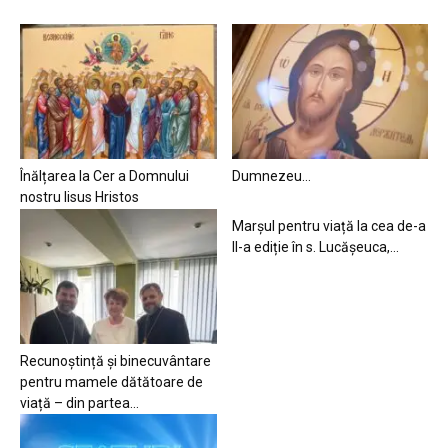
Înălțarea la Cer a Domnului
Dumnezeu…
nostru Iisus Hristos
Marșul pentru viață la cea de-a
II-a ediție în s. Lucășeuca,...
Recunoștință și binecuvântare
pentru mamele dătătoare de
viață – din partea...