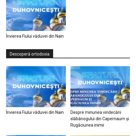
Învierea Fiului văduvei din Nain
Descoperă ortodoxia
Învierea Fiului văduvei din Nain
Despre minunea vindecării
slăbănogului din Capernaum și
Rugăciunea inimii