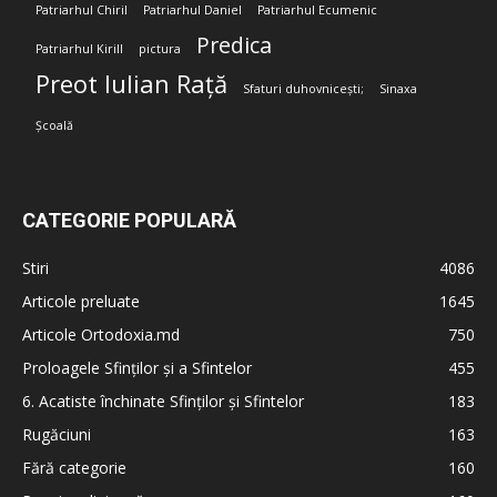
Patriarhul Chiril
Patriarhul Daniel
Patriarhul Ecumenic
Predica
Patriarhul Kirill
pictura
Preot Iulian Rață
Sfaturi duhovnicești;
Sinaxa
Școală
CATEGORIE POPULARĂ
Stiri
4086
Articole preluate
1645
Articole Ortodoxia.md
750
Proloagele Sfinților și a Sfintelor
455
6. Acatiste închinate Sfinților și Sfintelor
183
Rugăciuni
163
Fără categorie
160