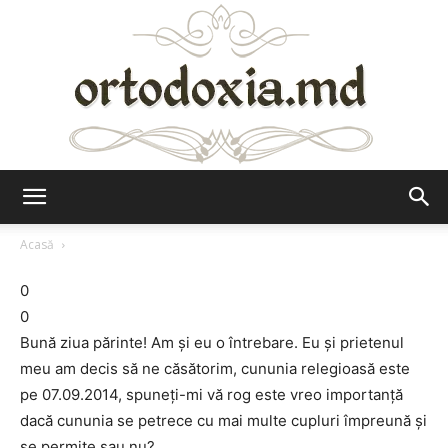
Ortodoxia.md
Acasă
0
0
Bună ziua părinte! Am și eu o întrebare. Eu și prietenul
meu am decis să ne căsătorim, cununia relegioasă este
pe 07.09.2014, spuneți-mi vă rog este vreo importanță
dacă cununia se petrece cu mai multe cupluri împreună și
se permite sau nu?