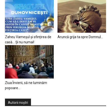
Zaheu Vameșul și sfințirea de
Aruncă grija ta spre Domnul…
casă… Și nu numai!
Ziua Învierii, să ne luminăm
popoare…
Autorii noștri