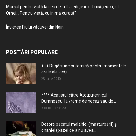
Marșul pentru viață la cea de-a II-a ediție în s. Lucășeuca, r-l
Orhei: „Pentru viață, cu inimă curată”
Învierea Fiului văduvei din Nain
POSTĂRI POPULARE
+++ Rugăciune puternică pentru momentele
grele ale vieţii
28 iulie 2010
**** Acatistul către Atotputernicul
Dumnezeu, la vreme de necaz sau de...
5 octombrie 2010
Despre păcatul malahiei (masturbării) şi
onaniei (pazei de a nu avea...