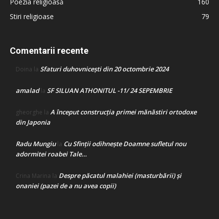
Poezia religioasă
160
Stiri religioase
79
Comentarii recente
Sfaturi duhovnicești din 20 octombrie 2024
Doina
la
amalad
SF SILUAN ATHONITUL -11/ 24 SEPEMBRIE
la
A început construcţia primei mănăstiri ortodoxe
gheorghe
la
din Japonia
Radu Mungiu
Cu Sfinții odihnește Doamne sufletul nou
la
adormitei roabei Tale…
Despre păcatul malahiei (masturbării) şi
Crina Marina
la
onaniei (pazei de a nu avea copii)