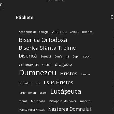
15 aprilie 2010
ă”
C
Etichete
Anul nou
avort
Academia de Teologie
Biserica
Biserica Ortodoxă
Biserica Sfânta Treime
biserică
copil
Botezul
Conferință
Copii
dragoste
Coronavirus
Cruce
Dumnezeu
Hristos
Icoana
Iisus Hristos
Ierusalim
Iisus
Lucășeuca
Ilarion Boian
Israel
mamă
Mitropolia
Mitropolia Moldovei;
moarte
Nașterea Domnului
Mântuitorul Hristos