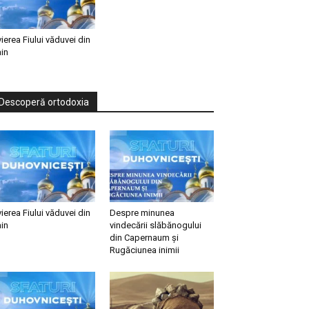
vierea Fiului văduvei din
in
Descoperă ortodoxia
vierea Fiului văduvei din
Despre minunea
in
vindecării slăbănogului
din Capernaum și
Rugăciunea inimii