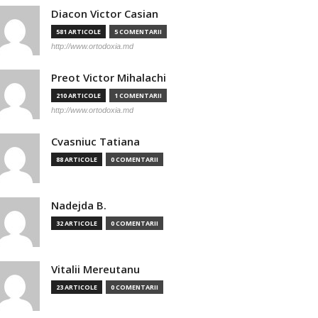
Diacon Victor Casian
581 ARTICOLE
5 COMENTARII
http://www.ortodoxia.md
Preot Victor Mihalachi
210 ARTICOLE
1 COMENTARII
http://www.ortodoxia.md
Cvasniuc Tatiana
88 ARTICOLE
0 COMENTARII
Nadejda B.
32 ARTICOLE
0 COMENTARII
Vitalii Mereutanu
23 ARTICOLE
0 COMENTARII