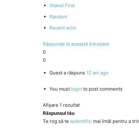
Oldest First
Random
Recent activ
Răspunde la această întrebare
0
0
Guest
a răspuns
12 ani ago
You must
login
to post comments
Afișare 1 rezultat
Răspunsul tău
Te rog să te
autentifici
mai întâi pentru a tri