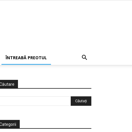
ÎNTREABĂ PREOTUL
Căutare
Categorii