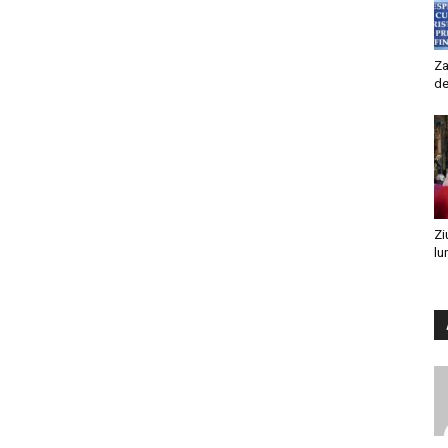
Za
de
Zi
lu