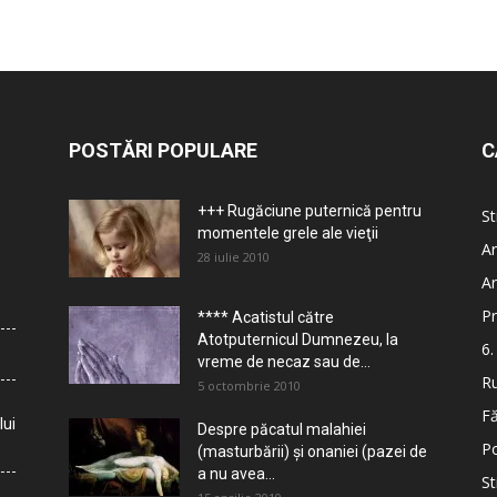
POSTĂRI POPULARE
C
+++ Rugăciune puternică pentru
St
momentele grele ale vieţii
Ar
28 iulie 2010
Ar
Pr
**** Acatistul către
Atotputernicul Dumnezeu, la
6.
vreme de necaz sau de...
Ru
5 octombrie 2010
Fă
lui
Despre păcatul malahiei
Po
(masturbării) şi onaniei (pazei de
a nu avea...
St