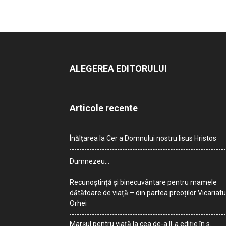
ALEGEREA EDITORULUI
Articole recente
Înălțarea la Cer a Domnului nostru Iisus Hristos
Dumnezeu…
Recunoștință și binecuvântare pentru mamele
dătătoare de viață – din partea preoților Vicariatu
Orhei
Marșul pentru viață la cea de-a II-a ediție în s.