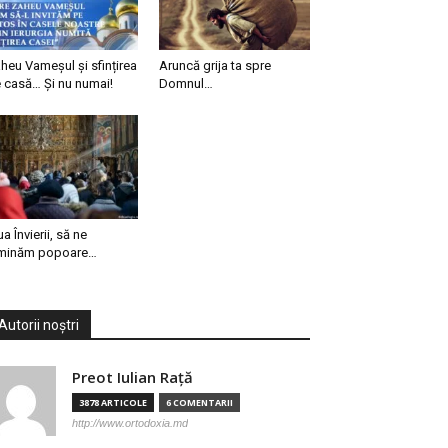
heu Vameșul și sfințirea
Aruncă grija ta spre
 casă… Și nu numai!
Domnul…
ua Învierii, să ne
minăm popoare…
Autorii noștri
Preot Iulian Raţă
3878 ARTICOLE
6 COMENTARII
http://www.ortodoxia.md