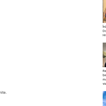
În
Do
Hr
Re
bi
ma
vi
mite.