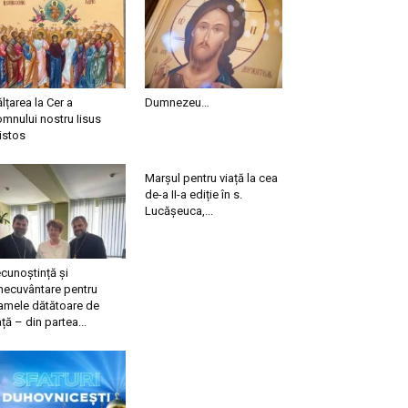
ălțarea la Cer a
Dumnezeu…
mnului nostru Iisus
istos
Marșul pentru viață la cea
de-a II-a ediție în s.
Lucășeuca,...
cunoștință și
necuvântare pentru
mele dătătoare de
ață – din partea...