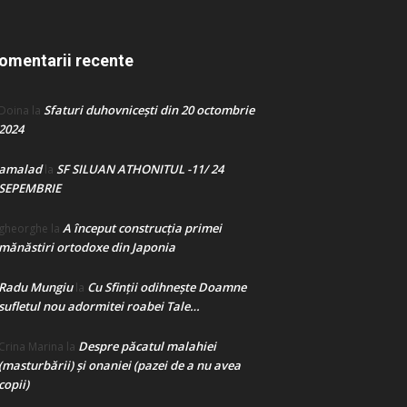
omentarii recente
Sfaturi duhovnicești din 20 octombrie
Doina
la
2024
amalad
SF SILUAN ATHONITUL -11/ 24
la
SEPEMBRIE
A început construcţia primei
gheorghe
la
mănăstiri ortodoxe din Japonia
Radu Mungiu
Cu Sfinții odihnește Doamne
la
sufletul nou adormitei roabei Tale…
Despre păcatul malahiei
Crina Marina
la
(masturbării) şi onaniei (pazei de a nu avea
copii)