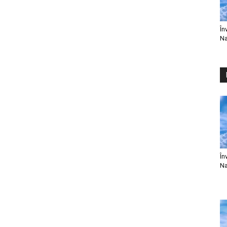
În
Na
În
Na