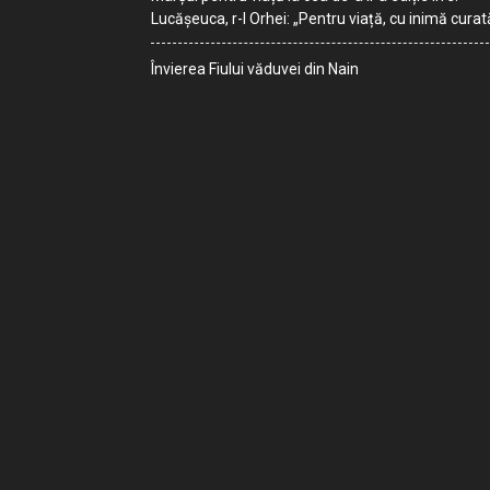
Lucășeuca, r-l Orhei: „Pentru viață, cu inimă curat
Învierea Fiului văduvei din Nain