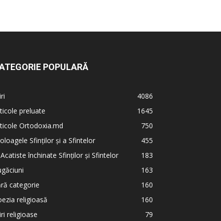
ATEGORIE POPULARĂ
iri
4086
ticole preluate
1645
ticole Ortodoxia.md
750
oloagele Sfinților și a Sfintelor
455
 Acatiste închinate Sfinților și Sfintelor
183
găciuni
163
ră categorie
160
ezia religioasă
160
iri religioase
79