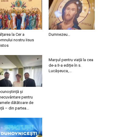
ălțarea la Cer a
Dumnezeu…
mnului nostru Iisus
istos
Marșul pentru viață la cea
de-a II-a ediție în s.
Lucășeuca,...
cunoștință și
necuvântare pentru
mele dătătoare de
ață – din partea...