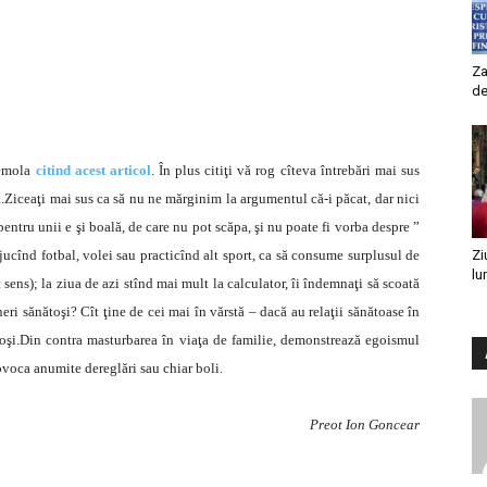
Za
de
demola
citind acest articol
. În plus citiţi vă rog cîteva întrebări mai sus
ă.Ziceaţi mai sus ca să nu ne mărginim la argumentul că-i păcat, dar nici
pentru unii e şi boală, de care nu pot scăpa, şi nu poate fi vorba despre ”
 jucînd fotbal, volei sau practicînd alt sport, ca să consume surplusul de
Zi
lu
 sens); la ziua de azi stînd mai mult la calculator, îi îndemnaţi să scoată
ri sănătoşi? Cît ţine de cei mai în vărstă – dacă au relaţii sănătoase în
toşi.Din contra masturbarea în viaţa de familie, demonstrează egoismul
rovoca anumite dereglări sau chiar boli.
Preot Ion Goncear