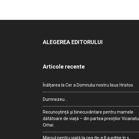
ALEGEREA EDITORULUI
Articole recente
Înălțarea la Cer a Domnului nostru Iisus Hristos
Dumnezeu…
Recunoștință și binecuvântare pentru mamele
dătătoare de viață – din partea preoților Vicariatu
Orhei
Marșul pentru viață la cea de-a II-a ediție în s.