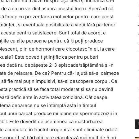
ană care nu a auzit despre așa ceva și încearcă să-i
 de a da un verdict asupra acestui lucru. Sperând că
 să încep cu prezentarea motivelor pentru care acest
mânței,, și eventuala posibilitate a vieții fără partener
 acesta pentru satisfacere. Sunt total de acord, e
ațiile cu alte persoane pentru că-ți poți produce
lescent, plin de hormoni care clocotesc în el, la care
uale? Este dovedit științific ca pentru puberi,
eles dacă nu depășește 2-3 episoade/săptămână și-n
tate de relaxare. De ce? Pentru că-i ajută să-și calmeze
tă să fie mai puțin impulsivi, să-și descopere corpul. Ce
cesta practică să se faca total moderat și să nu devină
ază deficiente în activitatea cotidiană. Cât despe
blemă deoarece nu se întâmplă asta în timpul
corpul unui bărbat produce milioane de spermatozoizii în
uizabil. Este dovedit de asemenea ca masturbarea
le acumulate în tractul urogenital sunt eliminate odată
escoperit că bărbații care ejaculează mai mult de 5 ori