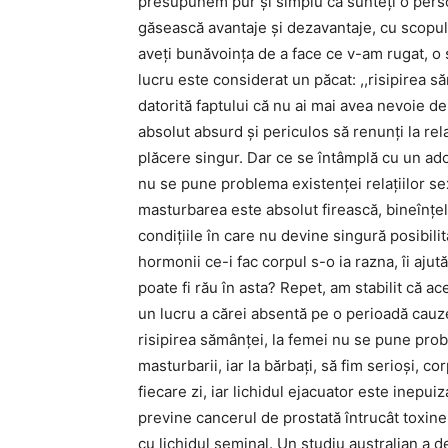
presupunem pur și simplu că sunteți o perso
găsească avantaje și dezavantaje, cu scopul
aveți bunăvoința de a face ce v-am rugat, o
lucru este considerat un păcat: ,,risipirea să
datorită faptului că nu ai mai avea nevoie de
absolut absurd și periculos să renunți la rel
plăcere singur. Dar ce se întâmplă cu un ado
nu se pune problema existenței relațiilor sex
masturbarea este absolut firească, bineînț
condițiile în care nu devine singură posibili
hormonii ce-i fac corpul s-o ia razna, îi aju
poate fi rău în asta? Repet, am stabilit că a
un lucru a cărei absentă pe o perioadă cauze
risipirea sămânței, la femei nu se pune pro
masturbarii, iar la bărbați, să fim serioși, 
fiecare zi, iar lichidul ejacuator este inep
previne cancerul de prostată întrucât toxine
cu lichidul seminal. Un studiu australian a d