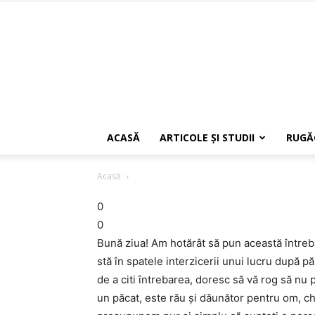
ACASĂ
ARTICOLE ŞI STUDII
RUGĂ
Acasă
0
0
Bună ziua! Am hotărât să pun această întreba
stă în spatele interzicerii unui lucru după 
de a citi întrebarea, doresc să vă rog să nu 
un păcat, este rău și dăunător pentru om, ch