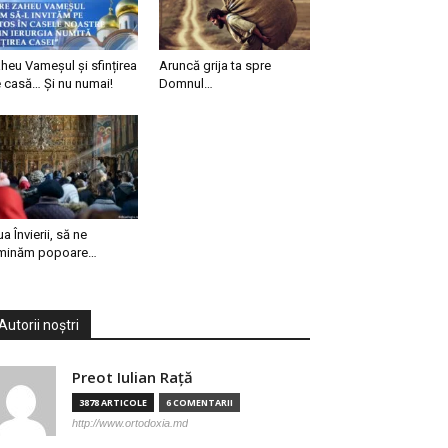
heu Vameșul și sfințirea
Aruncă grija ta spre
 casă… Și nu numai!
Domnul…
ua Învierii, să ne
minăm popoare…
Autorii noștri
Preot Iulian Raţă
3878 ARTICOLE
6 COMENTARII
http://www.ortodoxia.md