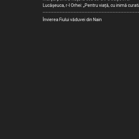
Lucășeuca, r-l Orhei: „Pentru viață, cu inimă curat
Învierea Fiului văduvei din Nain