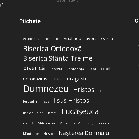
15 aprilie 2010
ă”
C
Etichete
Anul nou
avort
Academia de Teologie
Biserica
Biserica Ortodoxă
Biserica Sfânta Treime
biserică
copil
Botezul
Conferință
Copii
dragoste
Coronavirus
Cruce
Dumnezeu
Hristos
Icoana
Iisus Hristos
Ierusalim
Iisus
Lucășeuca
Ilarion Boian
Israel
mamă
Mitropolia
Mitropolia Moldovei;
moarte
Nașterea Domnului
Mântuitorul Hristos