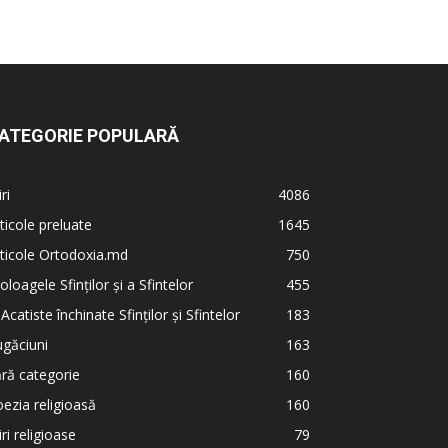
ATEGORIE POPULARĂ
iri
4086
ticole preluate
1645
ticole Ortodoxia.md
750
oloagele Sfinților și a Sfintelor
455
 Acatiste închinate Sfinților și Sfintelor
183
găciuni
163
ră categorie
160
ezia religioasă
160
iri religioase
79