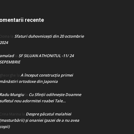
omentarii recente
Sfaturi duhovnicești din 20 octombrie
Doina
la
2024
amalad
SF SILUAN ATHONITUL -11/ 24
la
SEPEMBRIE
A început construcţia primei
gheorghe
la
mănăstiri ortodoxe din Japonia
Radu Mungiu
Cu Sfinții odihnește Doamne
la
sufletul nou adormitei roabei Tale…
Despre păcatul malahiei
Crina Marina
la
(masturbării) şi onaniei (pazei de a nu avea
copii)