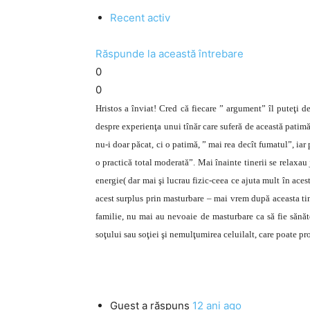
Recent activ
Răspunde la această întrebare
0
0
Hristos a înviat! Cred că fiecare ” argument” îl puteţi 
despre experienţa unui tînăr care suferă de această patim
nu-i doar păcat, ci o patimă, ” mai rea decît fumatul”, iar 
o practică total moderată”. Mai înainte tinerii se relaxau
energie( dar mai şi lucrau fizic-ceea ce ajuta mult în acest
acest surplus prin masturbare – mai vrem după aceasta tine
familie, nu mai au nevoaie de masturbare ca să fie sănă
soţului sau soţiei şi nemulţumirea celuilalt, care poate p
Guest
a răspuns
12 ani ago