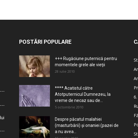
POSTĂRI POPULARE
C
+++ Rugăciune puternică pentru
St
momentele grele ale vieţii
Ar
28 iulie 2010
Ar
Pr
**** Acatistul către
Atotputernicul Dumnezeu, la
6.
vreme de necaz sau de...
Ru
5 octombrie 2010
Fă
lui
Despre păcatul malahiei
Po
(masturbării) şi onaniei (pazei de
a nu avea...
St