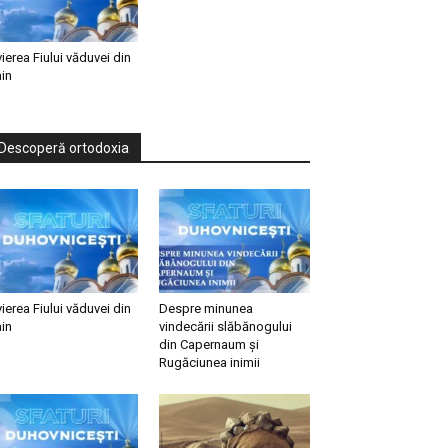
vierea Fiului văduvei din
in
Descoperă ortodoxia
vierea Fiului văduvei din
Despre minunea
in
vindecării slăbănogului
din Capernaum și
Rugăciunea inimii