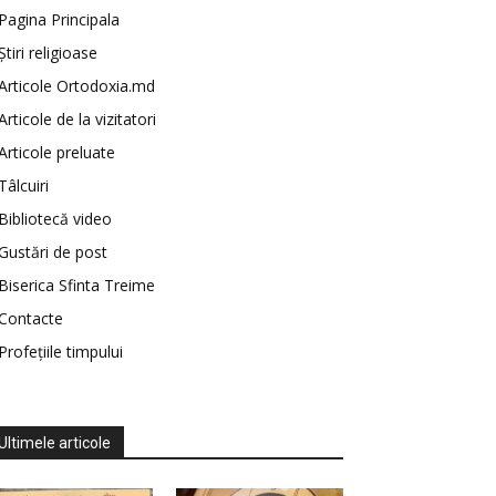
Pagina Principala
Știri religioase
Articole Ortodoxia.md
Articole de la vizitatori
Articole preluate
Tâlcuiri
Bibliotecă video
Gustări de post
Biserica Sfinta Treime
Contacte
Profețiile timpului
Ultimele articole