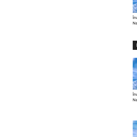
În
Na
În
Na