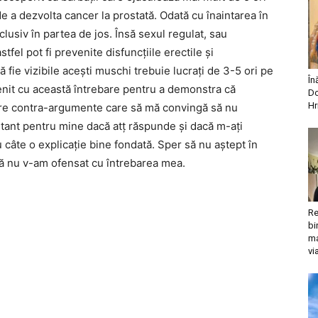
a dezvolta cancer la prostată. Odată cu înaintarea în
clusiv în partea de jos. Însă sexul regulat, sau
fel pot fi prevenite disfuncțiile erectile și
ă fie vizibile acești muschi trebuie lucrați de 3-5 ori pe
În
it cu această întrebare pentru a demonstra că
Do
Hr
ere contra-argumente care să mă convingă să nu
ortant pentru mine dacă atț răspunde și dacă m-ați
câte o explicație bine fondată. Sper să nu aștept în
că nu v-am ofensat cu întrebarea mea.
Re
bi
ma
vi