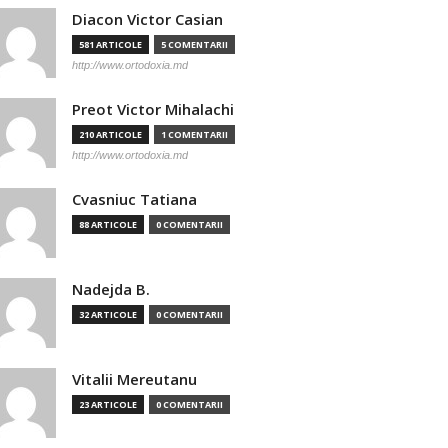
Diacon Victor Casian
581 ARTICOLE
5 COMENTARII
http://www.ortodoxia.md
Preot Victor Mihalachi
210 ARTICOLE
1 COMENTARII
http://www.ortodoxia.md
Cvasniuc Tatiana
88 ARTICOLE
0 COMENTARII
Nadejda B.
32 ARTICOLE
0 COMENTARII
Vitalii Mereutanu
23 ARTICOLE
0 COMENTARII