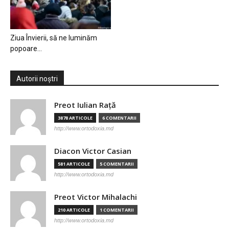
Ziua Învierii, să ne luminăm
popoare…
Autorii noștri
Preot Iulian Raţă
3878 ARTICOLE
6 COMENTARII
http://www.ortodoxia.md
Diacon Victor Casian
581 ARTICOLE
5 COMENTARII
http://www.ortodoxia.md
Preot Victor Mihalachi
210 ARTICOLE
1 COMENTARII
http://www.ortodoxia.md