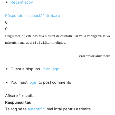
Recent activ
Răspunde la această întrebare
0
0
Dragii mei, nu este posibilă o astfel de căsătorie, iar vouă vă sugerez să vă
mărturisiți mai apoi să vă căsătoriți religios.
Prot.Victor Mihalachi
Guest
a răspuns
12 ani ago
You must
login
to post comments
Afișare 1 rezultat
Răspunsul tău
Te rog să te
autentifici
mai întâi pentru a trimite.