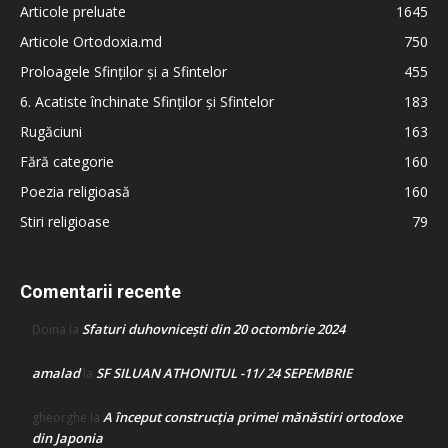
Articole preluate
1645
Articole Ortodoxia.md
750
Proloagele Sfinților și a Sfintelor
455
6. Acatiste închinate Sfinților și Sfintelor
183
Rugăciuni
163
Fără categorie
160
Poezia religioasă
160
Stiri religioase
79
Comentarii recente
Sfaturi duhovnicești din 20 octombrie 2024
Doina
la
amalad
SF SILUAN ATHONITUL -11/ 24 SEPEMBRIE
la
A început construcţia primei mănăstiri ortodoxe
gheorghe
la
din Japonia