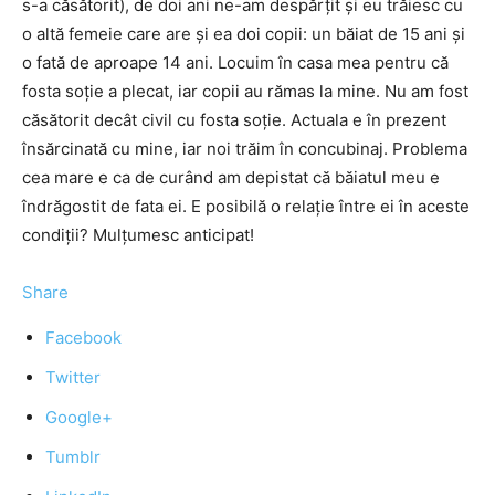
s-a căsătorit), de doi ani ne-am despărțit și eu trăiesc cu
o altă femeie care are și ea doi copii: un băiat de 15 ani și
o fată de aproape 14 ani. Locuim în casa mea pentru că
fosta soție a plecat, iar copii au rămas la mine. Nu am fost
căsătorit decât civil cu fosta soție. Actuala e în prezent
însărcinată cu mine, iar noi trăim în concubinaj. Problema
cea mare e ca de curând am depistat că băiatul meu e
îndrăgostit de fata ei. E posibilă o relație între ei în aceste
condiții? Mulțumesc anticipat!
Share
Facebook
Twitter
Google+
Tumblr