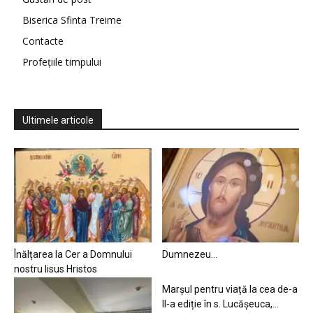
Biserica Sfinta Treime
Contacte
Profețiile timpului
Ultimele articole
Înălțarea la Cer a Domnului
Dumnezeu…
nostru Iisus Hristos
Marșul pentru viață la cea de-a
II-a ediție în s. Lucășeuca,...