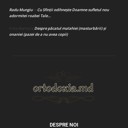
Radu Mungiu
Cu Sfinții odihnește Doamne sufletul nou
la
adormitei roabei Tale…
Despre păcatul malahiei (masturbării) şi
Crina Marina
la
onaniei (pazei de a nu avea copii)
DESPRE NOI