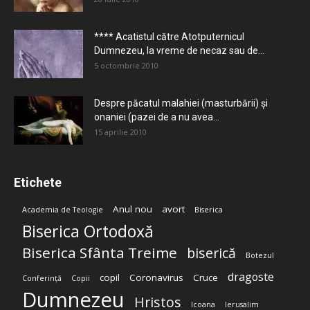
**** Acatistul către Atotputernicul
Dumnezeu, la vreme de necaz sau de...
5 octombrie 2010
Despre păcatul malahiei (masturbării) şi
onaniei (pazei de a nu avea...
15 aprilie 2010
Etichete
Anul nou
avort
Academia de Teologie
Biserica
Biserica Ortodoxă
Biserica Sfânta Treime
biserică
Botezul
dragoste
copil
Coronavirus
Cruce
Conferință
Copii
Dumnezeu
Hristos
Icoana
Ierusalim