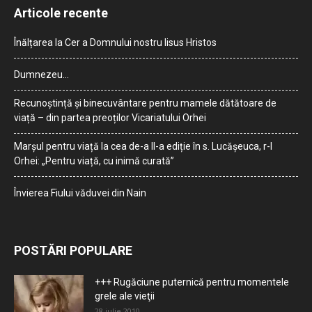
Articole recente
Înălțarea la Cer a Domnului nostru Iisus Hristos
Dumnezeu…
Recunoștință și binecuvântare pentru mamele dătătoare de
viață – din partea preoților Vicariatului Orhei
Marșul pentru viață la cea de-a II-a ediție în s. Lucășeuca, r-l
Orhei: „Pentru viață, cu inimă curată”
Învierea Fiului văduvei din Nain
POSTĂRI POPULARE
+++ Rugăciune puternică pentru momentele
grele ale vieţii
28 iulie 2010