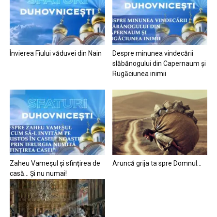
Învierea Fiului văduvei din Nain
Despre minunea vindecării
slăbănogului din Capernaum și
Rugăciunea inimii
Zaheu Vameșul și sfințirea de
Aruncă grija ta spre Domnul…
casă… Și nu numai!