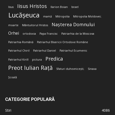
Iisus Hristos
Iisus
Ilarion Boian
Israel
Lucășeuca
mamă
Mitropolia
Mitropolia Moldovei;
Nașterea Domnului
moarte
Mântuitorul Hristos
Orhei
ortodoxia
Papa Francisc
Patriarhia de la Moscova
Patriarhia Română
Patriarhul Bisericii Ortodoxe Române
Patriarhul Chiril
Patriarhul Daniel
Patriarhul Ecumenic
Predica
Patriarhul Kirill
pictura
Preot Iulian Rață
Sfaturi duhovnicești;
Sinaxa
Școală
CATEGORIE POPULARĂ
Stiri
4086