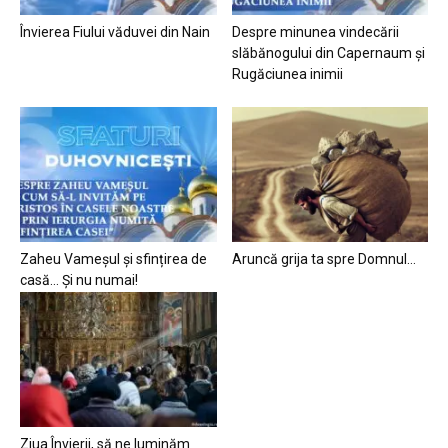
Învierea Fiului văduvei din Nain
Despre minunea vindecării
slăbănogului din Capernaum și
Rugăciunea inimii
Zaheu Vameșul și sfințirea de
Aruncă grija ta spre Domnul…
casă… Și nu numai!
Ziua Învierii, să ne luminăm