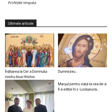
Profețiile timpului
Ultimele articole
Înălțarea la Cer a Domnului
Dumnezeu…
nostru Iisus Hristos
Marșul pentru viață la cea de-a
II-a ediție în s. Lucășeuca,...