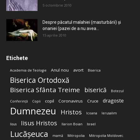
5 octombrie 2010
Despre păcatul malahiei (masturbării) şi
onaniei (pazei de a nu avea...
15 aprilie 2010
Etichete
Anul nou
avort
Academia de Teologie
Biserica
Biserica Ortodoxă
Biserica Sfânta Treime
biserică
Botezul
dragoste
copil
Coronavirus
Cruce
Conferință
Copii
Dumnezeu
Hristos
Icoana
Ierusalim
Iisus Hristos
Iisus
Ilarion Boian
Israel
Lucășeuca
mamă
Mitropolia
Mitropolia Moldovei;