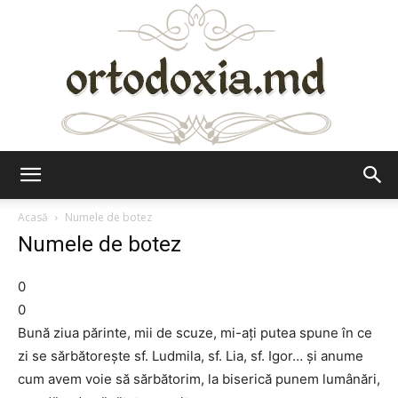
Ortodoxia.md
Acasă
Numele de botez
Numele de botez
0
0
Bună ziua părinte, mii de scuze, mi-ați putea spune în ce
zi se sărbătorește sf. Ludmila, sf. Lia, sf. Igor… și anume
cum avem voie să sărbătorim, la biserică punem lumânări,