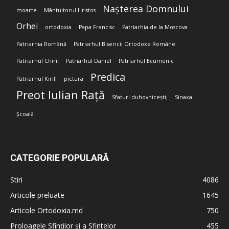
Nașterea Domnului
moarte
Mântuitorul Hristos
Orhei
ortodoxia
Papa Francisc
Patriarhia de la Moscova
Patriarhia Română
Patriarhul Bisericii Ortodoxe Române
Patriarhul Chiril
Patriarhul Daniel
Patriarhul Ecumenic
Predica
Patriarhul Kirill
pictura
Preot Iulian Rață
Sfaturi duhovnicești;
Sinaxa
Școală
CATEGORIE POPULARĂ
Stiri
4086
Articole preluate
1645
Articole Ortodoxia.md
750
Proloagele Sfinților și a Sfintelor
455