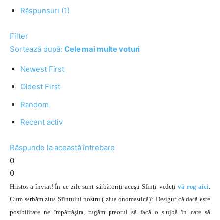
Răspunsuri (1)
Filter
Sortează după:
Cele mai multe voturi
Newest First
Oldest First
Random
Recent activ
Răspunde la această întrebare
0
0
Hristos a înviat! În ce zile sunt sărbătoriţi aceşti Sfinţi vedeţi
vă rog aici
.
Cum serbăm ziua Sfîntului nostru ( ziua onomastică)? Desigur că dacă este
posibilitate ne împărtăşim, rugăm preotul să facă o slujbă în care să