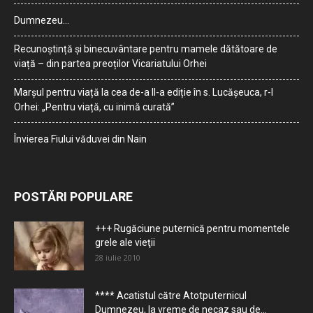
Dumnezeu…
Recunoștință și binecuvântare pentru mamele dătătoare de
viață – din partea preoților Vicariatului Orhei
Marșul pentru viață la cea de-a II-a ediție în s. Lucășeuca, r-l
Orhei: „Pentru viață, cu inimă curată”
Învierea Fiului văduvei din Nain
POSTĂRI POPULARE
+++ Rugăciune puternică pentru momentele
grele ale vieţii
28 iulie 2010
**** Acatistul către Atotputernicul
Dumnezeu, la vreme de necaz sau de...