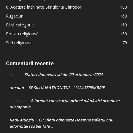
6. Acatiste închinate Sfinților și Sfintelor
183
Rugăciuni
163
Fără categorie
160
Poezia religioasă
160
Stiri religioase
79
Comentarii recente
Sfaturi duhovnicești din 20 octombrie 2024
Doina
la
amalad
SF SILUAN ATHONITUL -11/ 24 SEPEMBRIE
la
A început construcţia primei mănăstiri ortodoxe
gheorghe
la
din Japonia
Radu Mungiu
Cu Sfinții odihnește Doamne sufletul nou
la
adormitei roabei Tale…