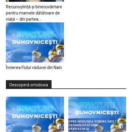
Recunoștință și binecuvântare
pentru mamele dătătoare de
viață – din partea...
Învierea Fiului văduvei din Nain
Descoperă ortodoxia