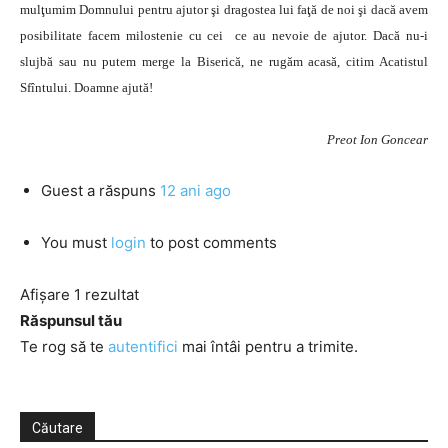
mulţumim Domnului pentru ajutor şi dragostea lui faţă de noi şi dacă avem
posibilitate facem milostenie cu cei ce au nevoie de ajutor. Dacă nu-i
slujbă sau nu putem merge la Biserică, ne rugăm acasă, citim Acatistul
Sfîntului. Doamne ajută!
Preot Ion Goncear
Guest
a răspuns
12 ani ago
You must
login
to post comments
Afișare 1 rezultat
Răspunsul tău
Te rog să te
autentifici
mai întâi pentru a trimite.
Căutare