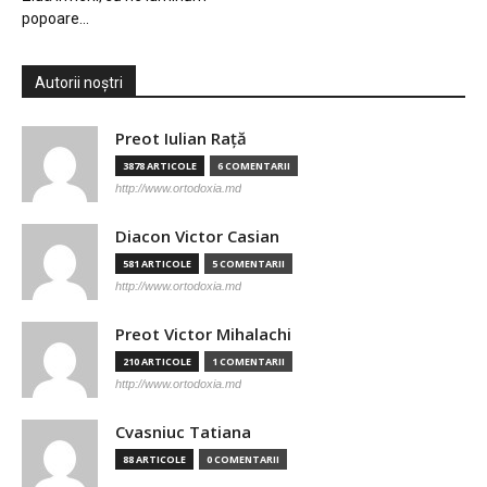
popoare…
Autorii noștri
Preot Iulian Raţă
3878 ARTICOLE
6 COMENTARII
http://www.ortodoxia.md
Diacon Victor Casian
581 ARTICOLE
5 COMENTARII
http://www.ortodoxia.md
Preot Victor Mihalachi
210 ARTICOLE
1 COMENTARII
http://www.ortodoxia.md
Cvasniuc Tatiana
88 ARTICOLE
0 COMENTARII