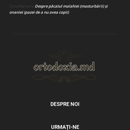
Despre păcatul malahiei (masturbării) şi
Crina Marina
la
onaniei (pazei de a nu avea copii)
DESPRE NOI
URMAȚI-NE