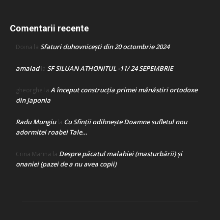
Comentarii recente
Sfaturi duhovnicești din 20 octombrie 2024
Doina
la
amalad
SF SILUAN ATHONITUL -11/ 24 SEPEMBRIE
la
A început construcţia primei mănăstiri ortodoxe
gheorghe
la
din Japonia
Radu Mungiu
Cu Sfinții odihnește Doamne sufletul nou
la
adormitei roabei Tale…
Despre păcatul malahiei (masturbării) şi
Crina Marina
la
onaniei (pazei de a nu avea copii)