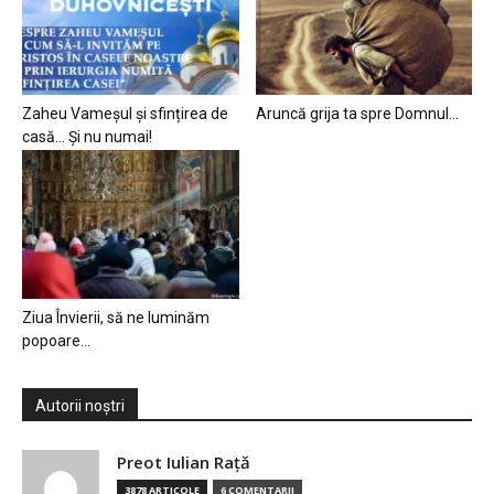
Zaheu Vameșul și sfințirea de
Aruncă grija ta spre Domnul…
casă… Și nu numai!
Ziua Învierii, să ne luminăm
popoare…
Autorii noștri
Preot Iulian Raţă
3878 ARTICOLE
6 COMENTARII