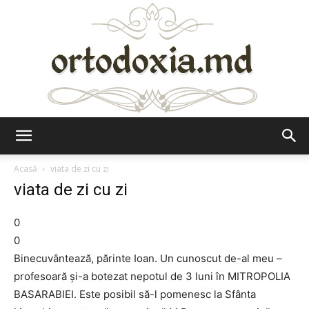
Ortodoxia.md
Acasă
viata de zi cu zi
viata de zi cu zi
0
0
Binecuvântează, părinte Ioan. Un cunoscut de-al meu –
profesoară și-a botezat nepotul de 3 luni în MITROPOLIA
BASARABIEI. Este posibil să-l pomenesc la Sfânta