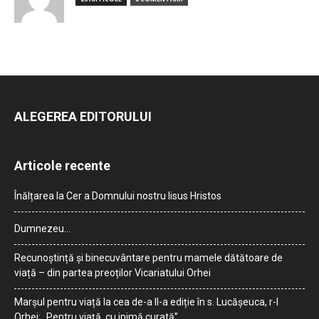
ALEGEREA EDITORULUI
Articole recente
Înălțarea la Cer a Domnului nostru Iisus Hristos
Dumnezeu…
Recunoștință și binecuvântare pentru mamele dătătoare de
viață – din partea preoților Vicariatului Orhei
Marșul pentru viață la cea de-a II-a ediție în s. Lucășeuca, r-l
Orhei: „Pentru viață, cu inimă curată”