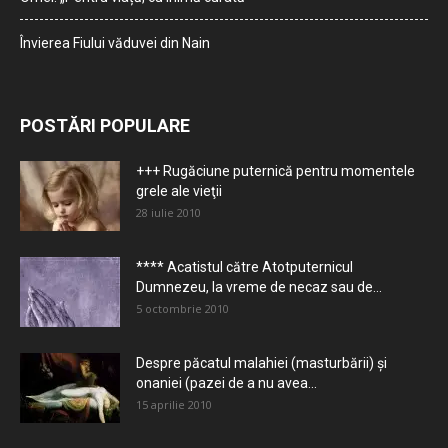
Învierea Fiului văduvei din Nain
POSTĂRI POPULARE
+++ Rugăciune puternică pentru momentele
grele ale vieţii
28 iulie 2010
**** Acatistul către Atotputernicul
Dumnezeu, la vreme de necaz sau de...
5 octombrie 2010
Despre păcatul malahiei (masturbării) şi
onaniei (pazei de a nu avea...
15 aprilie 2010