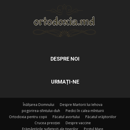
DESPRE NOI
URMAȚI-NE
Înălțarea Domnului
Despre Martorii lui Iehova
pogorirea-sfintului-duh
Piedici în calea mîntuirii
Ortodoxia pentru copii
Păcatul avortului
Păcatul vrăjitoriilor
Crucea preoției
Despre vaccine
Frământările sufletești ale tinerilor
Postul Mare