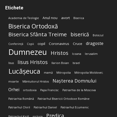
Etichete
Anul nou
avort
Academia de Teologie
Biserica
Biserica Ortodoxă
Biserica Sfânta Treime
biserică
Botezul
dragoste
copil
Coronavirus
Cruce
Conferință
Copii
Dumnezeu
Hristos
Icoana
Ierusalim
Iisus Hristos
Iisus
Ilarion Boian
Israel
Lucășeuca
mamă
Mitropolia
Mitropolia Moldovei;
Nașterea Domnului
moarte
Mântuitorul Hristos
Orhei
ortodoxia
Papa Francisc
Patriarhia de la Moscova
Patriarhia Română
Patriarhul Bisericii Ortodoxe Române
Patriarhul Chiril
Patriarhul Daniel
Patriarhul Ecumenic
Predica
Patriarhul Kirill
pictura