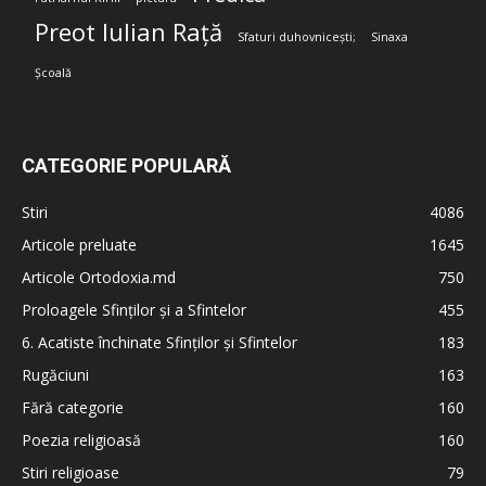
Preot Iulian Rață
Sfaturi duhovnicești;
Sinaxa
Școală
CATEGORIE POPULARĂ
Stiri
4086
Articole preluate
1645
Articole Ortodoxia.md
750
Proloagele Sfinților și a Sfintelor
455
6. Acatiste închinate Sfinților și Sfintelor
183
Rugăciuni
163
Fără categorie
160
Poezia religioasă
160
Stiri religioase
79