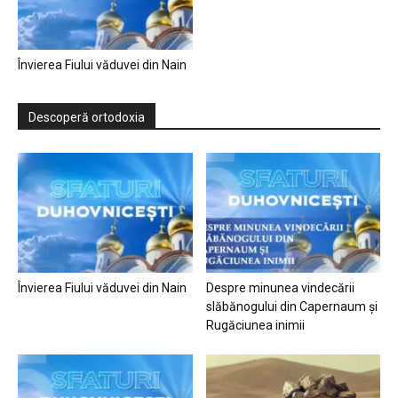
Învierea Fiului văduvei din Nain
Descoperă ortodoxia
Învierea Fiului văduvei din Nain
Despre minunea vindecării
slăbănogului din Capernaum și
Rugăciunea inimii