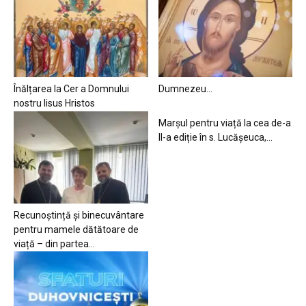
Înălțarea la Cer a Domnului
Dumnezeu…
nostru Iisus Hristos
Marșul pentru viață la cea de-a
II-a ediție în s. Lucășeuca,...
Recunoștință și binecuvântare
pentru mamele dătătoare de
viață – din partea...