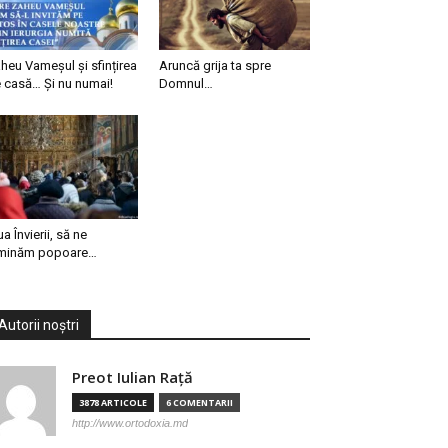
heu Vameșul și sfințirea
Aruncă grija ta spre
 casă… Și nu numai!
Domnul…
ua Învierii, să ne
minăm popoare…
Autorii noștri
Preot Iulian Raţă
3878 ARTICOLE
6 COMENTARII
http://www.ortodoxia.md