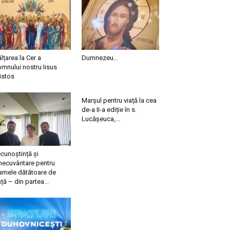
ălțarea la Cer a
Dumnezeu…
mnului nostru Iisus
istos
Marșul pentru viață la cea
de-a II-a ediție în s.
Lucășeuca,...
cunoștință și
necuvântare pentru
mele dătătoare de
ață – din partea...