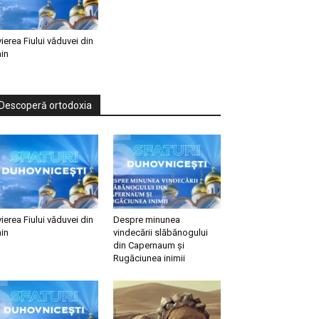
vierea Fiului văduvei din
in
Descoperă ortodoxia
vierea Fiului văduvei din
Despre minunea
in
vindecării slăbănogului
din Capernaum și
Rugăciunea inimii