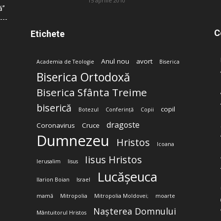
15 aprilie 2010
ă”
C
Etichete
Anul nou
avort
Academia de Teologie
Biserica
Biserica Ortodoxă
Biserica Sfânta Treime
biserică
copil
Botezul
Conferință
Copii
dragoste
Coronavirus
Cruce
Dumnezeu
Hristos
Icoana
Iisus Hristos
Ierusalim
Iisus
Lucășeuca
Ilarion Boian
Israel
mamă
Mitropolia
Mitropolia Moldovei;
moarte
Nașterea Domnului
Mântuitorul Hristos