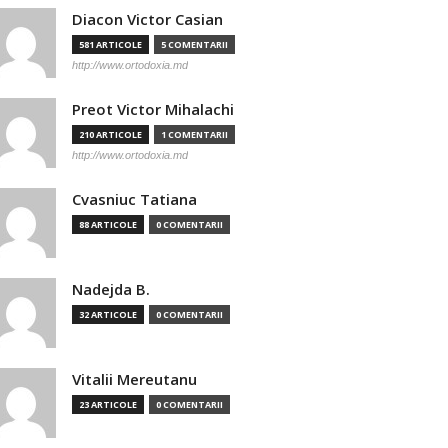
Diacon Victor Casian
581 ARTICOLE
5 COMENTARII
http://www.ortodoxia.md
Preot Victor Mihalachi
210 ARTICOLE
1 COMENTARII
http://www.ortodoxia.md
Cvasniuc Tatiana
88 ARTICOLE
0 COMENTARII
Nadejda B.
32 ARTICOLE
0 COMENTARII
Vitalii Mereutanu
23 ARTICOLE
0 COMENTARII