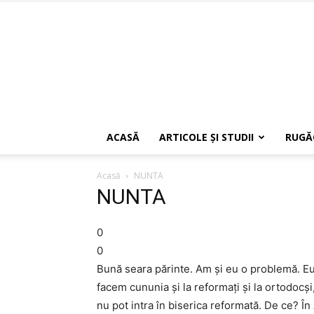
ACASĂ
ARTICOLE ŞI STUDII
RUGĂ
Acasă
NUNTA
NUNTA
0
0
Bună seara părinte. Am și eu o problemă. Eu
facem cununia și la reformați și la ortodocși
nu pot intra în biserica reformată. De ce? În