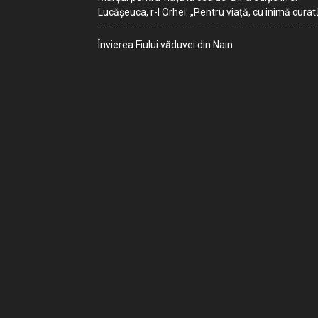
Lucășeuca, r-l Orhei: „Pentru viață, cu inimă curat
Învierea Fiului văduvei din Nain