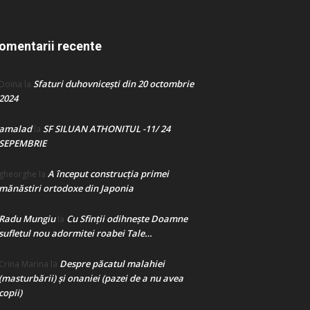
omentarii recente
Sfaturi duhovnicești din 20 octombrie
Doina
la
2024
amalad
SF SILUAN ATHONITUL -11/ 24
la
SEPEMBRIE
A început construcţia primei
gheorghe
la
mănăstiri ortodoxe din Japonia
Radu Mungiu
Cu Sfinții odihnește Doamne
la
sufletul nou adormitei roabei Tale…
Despre păcatul malahiei
Crina Marina
la
(masturbării) şi onaniei (pazei de a nu avea
copii)