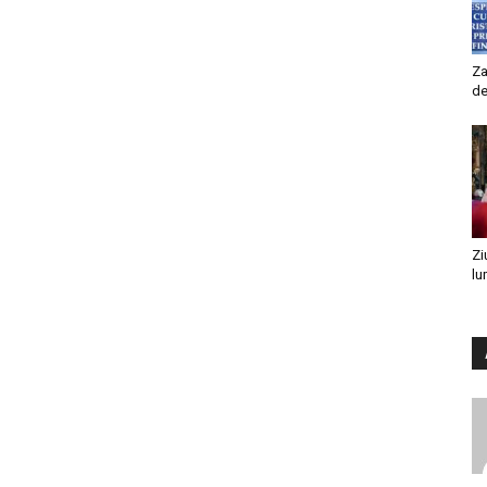
Za
de
Zi
lu