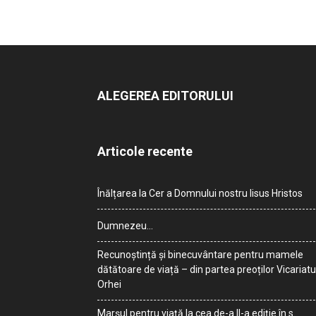
ALEGEREA EDITORULUI
Articole recente
Înălțarea la Cer a Domnului nostru Iisus Hristos
Dumnezeu…
Recunoștință și binecuvântare pentru mamele
dătătoare de viață – din partea preoților Vicariatu
Orhei
Marșul pentru viață la cea de-a II-a ediție în s.