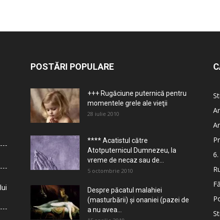
POSTĂRI POPULARE
C
+++ Rugăciune puternică pentru
St
momentele grele ale vieţii
Ar
28 iulie 2010
Ar
Pr
**** Acatistul către
Atotputernicul Dumnezeu, la
6.
vreme de necaz sau de...
Ru
5 octombrie 2010
Fă
lui
Despre păcatul malahiei
Po
(masturbării) şi onaniei (pazei de
a nu avea...
St