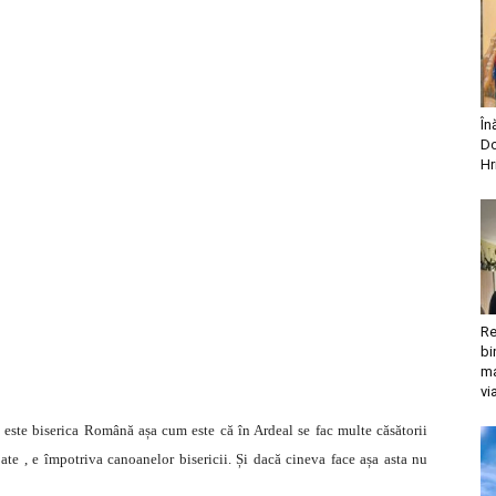
În
Do
Hr
Re
bi
ma
vi
și este biserica Română așa cum este că în Ardeal se fac multe căsătorii
ate , e împotriva canoanelor bisericii. Și dacă cineva face așa asta nu