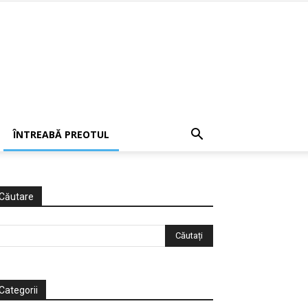
ÎNTREABĂ PREOTUL
Căutare
Categorii