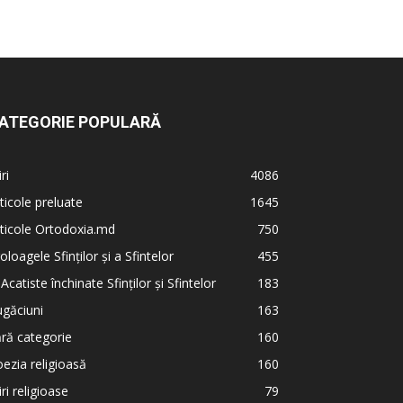
ATEGORIE POPULARĂ
iri
4086
ticole preluate
1645
ticole Ortodoxia.md
750
oloagele Sfinților și a Sfintelor
455
 Acatiste închinate Sfinților și Sfintelor
183
găciuni
163
ră categorie
160
ezia religioasă
160
iri religioase
79