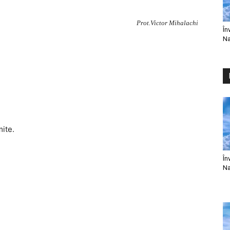
Prot.Victor Mihalachi
În
Na
mite.
În
Na