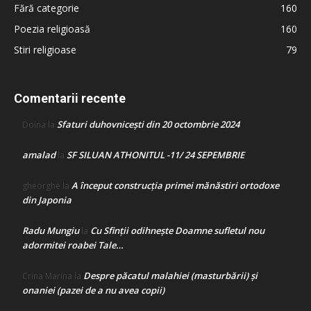
Fără categorie
160
Poezia religioasă
160
Stiri religioase
79
Comentarii recente
Sfaturi duhovnicești din 20 octombrie 2024
Doina
la
amalad
SF SILUAN ATHONITUL -11/ 24 SEPEMBRIE
la
A început construcţia primei mănăstiri ortodoxe
gheorghe
la
din Japonia
Radu Mungiu
Cu Sfinții odihnește Doamne sufletul nou
la
adormitei roabei Tale…
Despre păcatul malahiei (masturbării) şi
Crina Marina
la
onaniei (pazei de a nu avea copii)