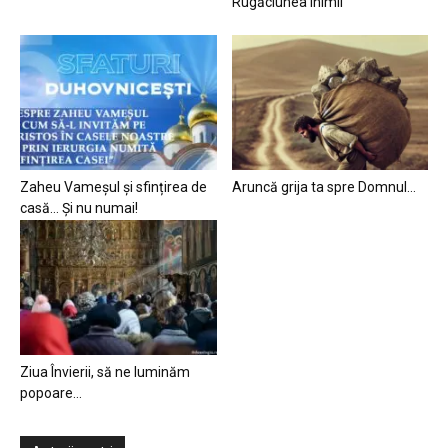
Rugăciunea inimii
Zaheu Vameșul și sfințirea de
Aruncă grija ta spre Domnul…
casă… Și nu numai!
Ziua Învierii, să ne luminăm
popoare…