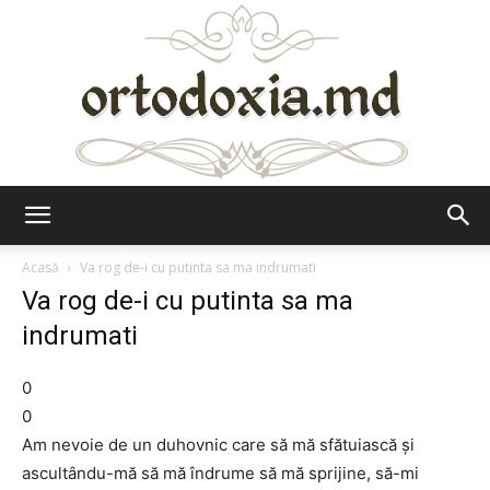
Ortodoxia.md
Acasă
Va rog de-i cu putinta sa ma indrumati
Va rog de-i cu putinta sa ma
indrumati
0
0
Am nevoie de un duhovnic care să mă sfătuiască și
ascultându-mă să mă îndrume să mă sprijine, să-mi