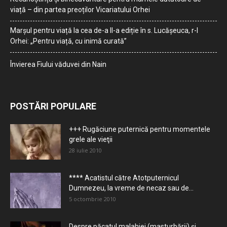
viață – din partea preoților Vicariatului Orhei
Marșul pentru viață la cea de-a II-a ediție în s. Lucășeuca, r-l
Orhei: „Pentru viață, cu inimă curată”
Învierea Fiului văduvei din Nain
POSTĂRI POPULARE
+++ Rugăciune puternică pentru momentele
grele ale vieţii
28 iulie 2010
**** Acatistul către Atotputernicul
Dumnezeu, la vreme de necaz sau de...
5 octombrie 2010
Despre păcatul malahiei (masturbării) şi