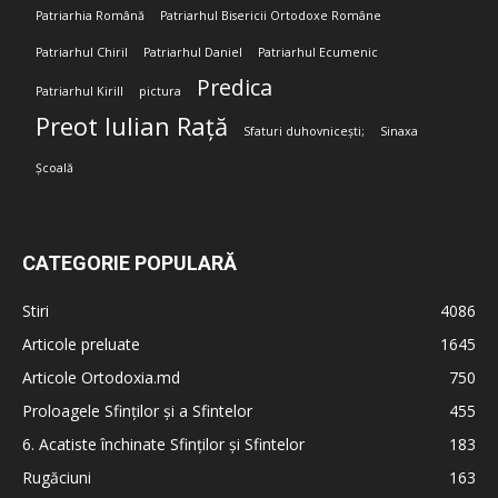
Patriarhia Română
Patriarhul Bisericii Ortodoxe Române
Patriarhul Chiril
Patriarhul Daniel
Patriarhul Ecumenic
Predica
Patriarhul Kirill
pictura
Preot Iulian Rață
Sfaturi duhovnicești;
Sinaxa
Școală
CATEGORIE POPULARĂ
Stiri
4086
Articole preluate
1645
Articole Ortodoxia.md
750
Proloagele Sfinților și a Sfintelor
455
6. Acatiste închinate Sfinților și Sfintelor
183
Rugăciuni
163