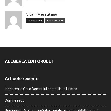
Vitalii Mereutanu
23 ARTICOLE
0 COMENTARII
ALEGEREA EDITORULUI
Articole recente
Înălțarea la Cer a Domnului nostru Iisus Hristos
Dumnezeu…
Recunoștință și binecuvântare pentru mamele dătătoare de