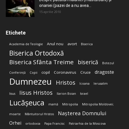
onaniei (pazei de a nu avea...
15 aprilie 2010
Etichete
Anul nou
avort
Academia de Teologie
Biserica
Biserica Ortodoxă
Biserica Sfânta Treime
biserică
Botezul
dragoste
copil
Coronavirus
Cruce
Conferință
Copii
Dumnezeu
Hristos
Icoana
Ierusalim
Iisus Hristos
Iisus
Ilarion Boian
Israel
Lucășeuca
mamă
Mitropolia
Mitropolia Moldovei;
Nașterea Domnului
moarte
Mântuitorul Hristos
Orhei
ortodoxia
Papa Francisc
Patriarhia de la Moscova