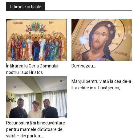
Ultimele articole
Înălțarea la Cer a Domnului
Dumnezeu…
nostru Iisus Hristos
Marșul pentru viață la cea de-a
II-a ediție în s. Lucășeuca,...
Recunoștință și binecuvântare
pentru mamele dătătoare de
viață – din partea...