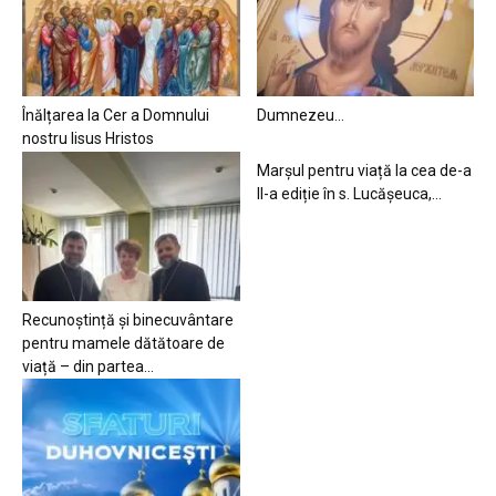
Înălțarea la Cer a Domnului
Dumnezeu…
nostru Iisus Hristos
Marșul pentru viață la cea de-a
II-a ediție în s. Lucășeuca,...
Recunoștință și binecuvântare
pentru mamele dătătoare de
viață – din partea...