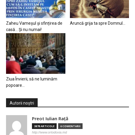
Zaheu Vameșul și sfințirea de
Aruncă grija ta spre Domnul…
casă… Și nu numai!
Ziua Învierii, să ne luminăm
popoare…
Autorii noștri
Preot Iulian Raţă
3878 ARTICOLE
6 COMENTARII
http://www.ortodoxia.md