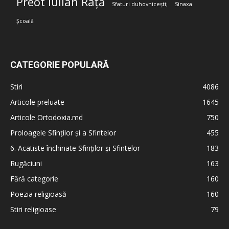
Preot Iulian Rață
Sfaturi duhovnicești;
Sinaxa
Școală
CATEGORIE POPULARĂ
Stiri
4086
Articole preluate
1645
Articole Ortodoxia.md
750
Proloagele Sfinților și a Sfintelor
455
6. Acatiste închinate Sfinților și Sfintelor
183
Rugăciuni
163
Fără categorie
160
Poezia religioasă
160
Stiri religioase
79