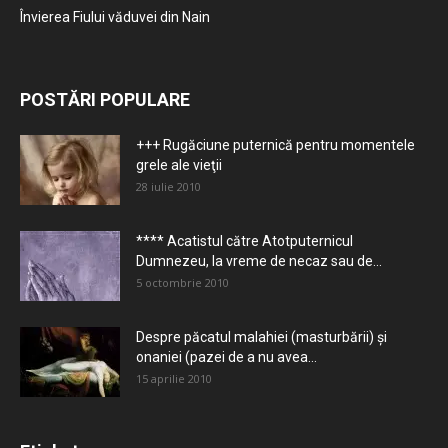
Învierea Fiului văduvei din Nain
POSTĂRI POPULARE
+++ Rugăciune puternică pentru momentele
grele ale vieţii
28 iulie 2010
**** Acatistul către Atotputernicul
Dumnezeu, la vreme de necaz sau de...
5 octombrie 2010
Despre păcatul malahiei (masturbării) şi
onaniei (pazei de a nu avea...
15 aprilie 2010