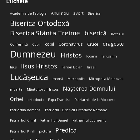
Etichete
Anul nou
avort
Academia de Teologie
Biserica
Biserica Ortodoxă
Biserica Sfânta Treime
biserică
Botezul
dragoste
copil
Coronavirus
Cruce
Conferință
Copii
Dumnezeu
Hristos
Icoana
Ierusalim
Iisus Hristos
Iisus
Ilarion Boian
Israel
Lucășeuca
mamă
Mitropolia
Mitropolia Moldovei;
Nașterea Domnului
moarte
Mântuitorul Hristos
Orhei
ortodoxia
Papa Francisc
Patriarhia de la Moscova
Patriarhia Română
Patriarhul Bisericii Ortodoxe Române
Patriarhul Chiril
Patriarhul Daniel
Patriarhul Ecumenic
Predica
Patriarhul Kirill
pictura