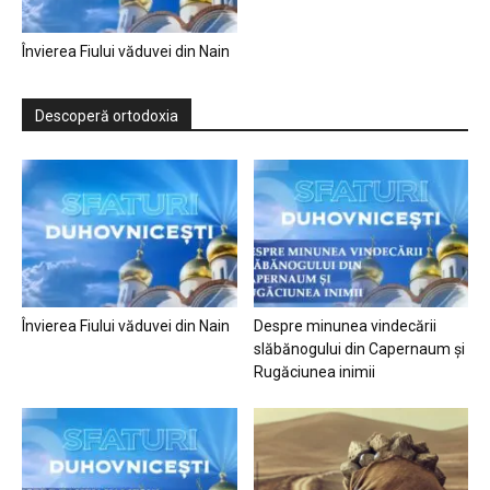
Învierea Fiului văduvei din Nain
Descoperă ortodoxia
Învierea Fiului văduvei din Nain
Despre minunea vindecării
slăbănogului din Capernaum și
Rugăciunea inimii