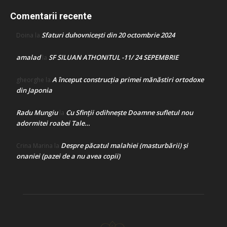
Comentarii recente
Sfaturi duhovnicești din 20 octombrie 2024
Doina
la
amalad
SF SILUAN ATHONITUL -11/ 24 SEPEMBRIE
la
A început construcţia primei mănăstiri ortodoxe
gheorghe
la
din Japonia
Radu Mungiu
Cu Sfinții odihnește Doamne sufletul nou
la
adormitei roabei Tale…
Despre păcatul malahiei (masturbării) şi
Crina Marina
la
onaniei (pazei de a nu avea copii)