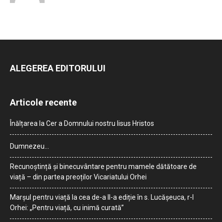
ALEGEREA EDITORULUI
Articole recente
Înălțarea la Cer a Domnului nostru Iisus Hristos
Dumnezeu…
Recunoștință și binecuvântare pentru mamele dătătoare de
viață – din partea preoților Vicariatului Orhei
Marșul pentru viață la cea de-a II-a ediție în s. Lucășeuca, r-l
Orhei: „Pentru viață, cu inimă curată”