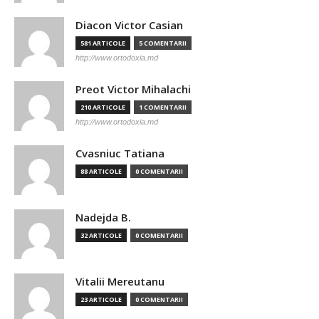
Diacon Victor Casian
581 ARTICOLE
5 COMENTARII
http://www.ortodoxia.md
Preot Victor Mihalachi
210 ARTICOLE
1 COMENTARII
http://www.ortodoxia.md
Cvasniuc Tatiana
88 ARTICOLE
0 COMENTARII
Nadejda B.
32 ARTICOLE
0 COMENTARII
Vitalii Mereutanu
23 ARTICOLE
0 COMENTARII