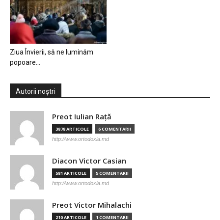
Ziua Învierii, să ne luminăm
popoare…
Autorii noștri
Preot Iulian Raţă
3878 ARTICOLE
6 COMENTARII
http://www.ortodoxia.md
Diacon Victor Casian
581 ARTICOLE
5 COMENTARII
http://www.ortodoxia.md
Preot Victor Mihalachi
210 ARTICOLE
1 COMENTARII