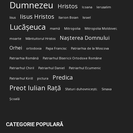
Dumnezeu
Hristos
Icoana
Ierusalim
Iisus Hristos
Iisus
Ilarion Boian
Israel
Lucășeuca
mamă
Mitropolia
Mitropolia Moldovei;
Nașterea Domnului
moarte
Mântuitorul Hristos
Orhei
ortodoxia
Papa Francisc
Patriarhia de la Moscova
Patriarhia Română
Patriarhul Bisericii Ortodoxe Române
Patriarhul Chiril
Patriarhul Daniel
Patriarhul Ecumenic
Predica
Patriarhul Kirill
pictura
Preot Iulian Rață
Sfaturi duhovnicești;
Sinaxa
Școală
CATEGORIE POPULARĂ