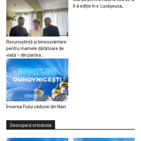
II-a ediție în s. Lucășeuca,...
Recunoștință și binecuvântare
pentru mamele dătătoare de
viață – din partea...
Învierea Fiului văduvei din Nain
Descoperă ortodoxia