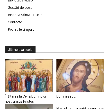
Bibliotecă video
Gustări de post
Biserica Sfinta Treime
Contacte
Profețiile timpului
Ultimele articole
Înălțarea la Cer a Domnului
Dumnezeu…
nostru Iisus Hristos
Marșul pentru viață la cea de-a