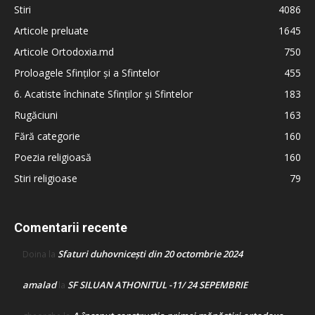
Stiri
4086
Articole preluate
1645
Articole Ortodoxia.md
750
Proloagele Sfinților și a Sfintelor
455
6. Acatiste închinate Sfinților și Sfintelor
183
Rugăciuni
163
Fără categorie
160
Poezia religioasă
160
Stiri religioase
79
Comentarii recente
Sfaturi duhovnicești din 20 octombrie 2024
Doina
la
amalad
SF SILUAN ATHONITUL -11/ 24 SEPEMBRIE
la