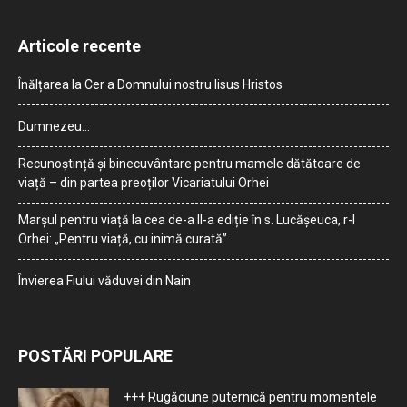
Articole recente
Înălțarea la Cer a Domnului nostru Iisus Hristos
Dumnezeu…
Recunoștință și binecuvântare pentru mamele dătătoare de
viață – din partea preoților Vicariatului Orhei
Marșul pentru viață la cea de-a II-a ediție în s. Lucășeuca, r-l
Orhei: „Pentru viață, cu inimă curată”
Învierea Fiului văduvei din Nain
POSTĂRI POPULARE
+++ Rugăciune puternică pentru momentele