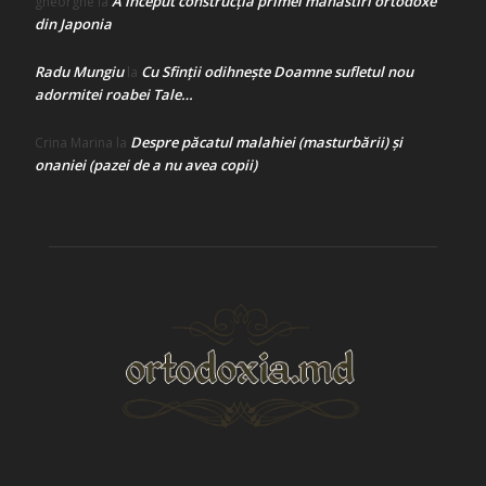
A început construcţia primei mănăstiri ortodoxe
gheorghe
la
din Japonia
Radu Mungiu
Cu Sfinții odihnește Doamne sufletul nou
la
adormitei roabei Tale…
Despre păcatul malahiei (masturbării) şi
Crina Marina
la
onaniei (pazei de a nu avea copii)