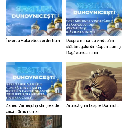
Învierea Fiului văduvei din Nain
Despre minunea vindecării
slăbănogului din Capernaum și
Rugăciunea inimii
Zaheu Vameșul și sfințirea de
Aruncă grija ta spre Domnul…
casă… Și nu numai!