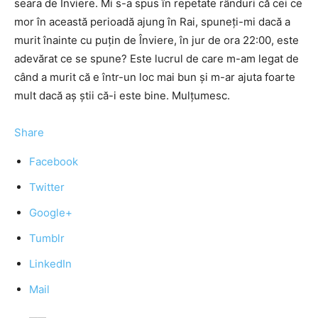
seara de Înviere. Mi s-a spus în repetate rânduri că cei ce
mor în această perioadă ajung în Rai, spuneți-mi dacă a
murit înainte cu puțin de Înviere, în jur de ora 22:00, este
adevărat ce se spune? Este lucrul de care m-am legat de
când a murit că e într-un loc mai bun și m-ar ajuta foarte
mult dacă aș știi că-i este bine. Mulțumesc.
Share
Facebook
Twitter
Google+
Tumblr
LinkedIn
Mail