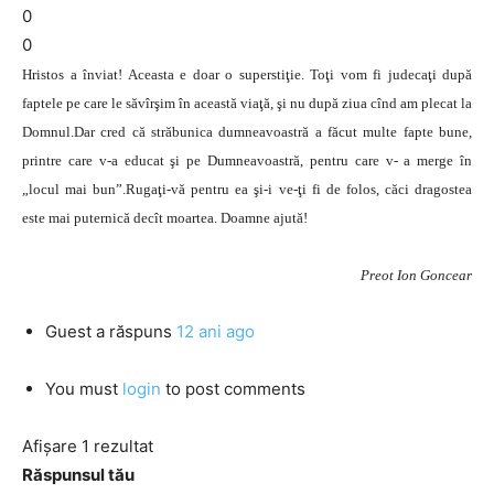
0
0
Hristos a înviat! Aceasta e doar o superstiţie. Toţi vom fi judecaţi după
faptele pe care le săvîrşim în această viaţă, şi nu după ziua cînd am plecat la
Domnul.Dar cred că străbunica dumneavoastră a făcut multe fapte bune,
printre care v-a educat şi pe Dumneavoastră, pentru care v- a merge în
„locul mai bun”.Rugaţi-vă pentru ea şi-i ve-ţi fi de folos, căci dragostea
este mai puternică decît moartea. Doamne ajută!
Preot Ion Goncear
Guest
a răspuns
12 ani ago
You must
login
to post comments
Afișare 1 rezultat
Răspunsul tău