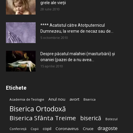
grele ale vieţii
28 iulie 2010
**** Acatistul către Atotputernicul
Dumnezeu, la vreme de necaz sau de...
5 octombrie 2010
Despre păcatul malahiei (masturbării) şi
onaniei (pazei de a nu avea...
15 aprilie 2010
Etichete
Anul nou
avort
Academia de Teologie
Biserica
Biserica Ortodoxă
Biserica Sfânta Treime
biserică
Botezul
dragoste
copil
Coronavirus
Cruce
Conferință
Copii