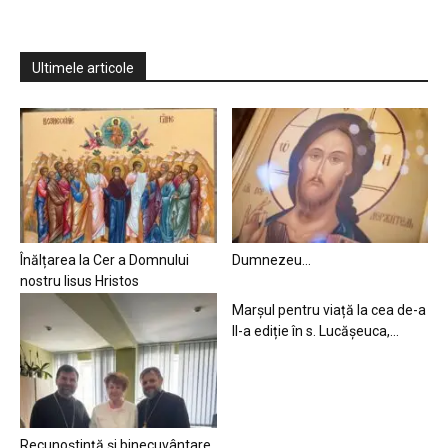
Ultimele articole
Înălțarea la Cer a Domnului
Dumnezeu…
nostru Iisus Hristos
Marșul pentru viață la cea de-a
II-a ediție în s. Lucășeuca,...
Recunoștință și binecuvântare