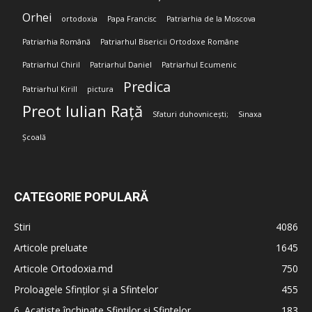
Orhei
ortodoxia
Papa Francisc
Patriarhia de la Moscova
Patriarhia Română
Patriarhul Bisericii Ortodoxe Române
Patriarhul Chiril
Patriarhul Daniel
Patriarhul Ecumenic
Predica
Patriarhul Kirill
pictura
Preot Iulian Rață
Sfaturi duhovnicești;
Sinaxa
Școală
CATEGORIE POPULARĂ
Stiri
4086
Articole preluate
1645
Articole Ortodoxia.md
750
Proloagele Sfinților și a Sfintelor
455
6. Acatiste închinate Sfinților și Sfintelor
183