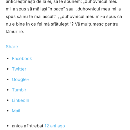
anticreştineşti de la ei, să le spunem: „duhovnicul meu
mi-a spus să mă laşi în pace” sau „duhovnicul meu mi-a
spus să nu te mai ascult” , „duhovnicul meu mi-a spus că
nu e bine în ce fel mă sfătuieşti”? Vă mulţumesc pentru
lămurire.
Share
Facebook
Twitter
Google+
Tumblr
LinkedIn
Mail
anica
a întrebat
12 ani ago