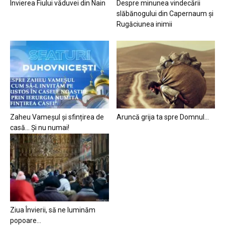
Învierea Fiului văduvei din Nain
Despre minunea vindecării
slăbănogului din Capernaum și
Rugăciunea inimii
Zaheu Vameșul și sfințirea de
Aruncă grija ta spre Domnul…
casă… Și nu numai!
Ziua Învierii, să ne luminăm
popoare…