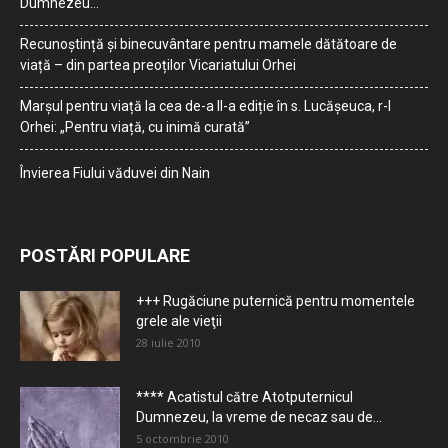
Dumnezeu…
Recunoștință și binecuvântare pentru mamele dătătoare de
viață – din partea preoților Vicariatului Orhei
Marșul pentru viață la cea de-a II-a ediție în s. Lucășeuca, r-l
Orhei: „Pentru viață, cu inimă curată”
Învierea Fiului văduvei din Nain
POSTĂRI POPULARE
+++ Rugăciune puternică pentru momentele
grele ale vieţii
28 iulie 2010
**** Acatistul către Atotputernicul
Dumnezeu, la vreme de necaz sau de...
5 octombrie 2010