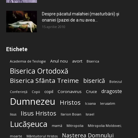
Despre păcatul malahiei (masturbării) şi
onaniei (pazei de a nu avea...
15 aprilie 2010
Etichete
Anul nou
avort
Academia de Teologie
Biserica
Biserica Ortodoxă
Biserica Sfânta Treime
biserică
Botezul
dragoste
copil
Coronavirus
Cruce
Conferință
Copii
Dumnezeu
Hristos
Icoana
Ierusalim
Iisus Hristos
Iisus
Ilarion Boian
Israel
Lucășeuca
mamă
Mitropolia
Mitropolia Moldovei;
Nașterea Domnului
moarte
Mântuitorul Hristos