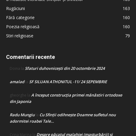
Rugăciuni
163
Fără categorie
160
Poezia religioasă
160
Stiri religioase
79
Comentarii recente
Sfaturi duhovnicești din 20 octombrie 2024
Doina
la
amalad
SF SILUAN ATHONITUL -11/ 24 SEPEMBRIE
la
A început construcţia primei mănăstiri ortodoxe
gheorghe
la
din Japonia
Radu Mungiu
Cu Sfinții odihnește Doamne sufletul nou
la
adormitei roabei Tale…
Despre păcatul malahiei (masturbării) şi
Crina Marina
la