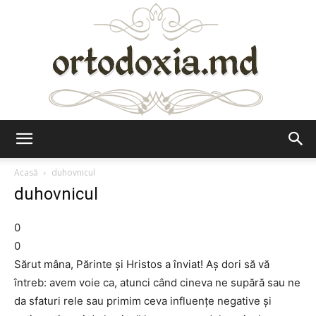
Ortodoxia.md
Acasă
duhovnicul
duhovnicul
0
0
Sărut mâna, Părinte şi Hristos a înviat! Aş dori să vă
întreb: avem voie ca, atunci când cineva ne supără sau ne
da sfaturi rele sau primim ceva influenţe negative şi