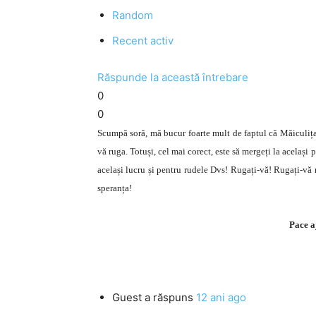
Random
Recent activ
Răspunde la această întrebare
0
0
Scumpă soră, mă bucur foarte mult de faptul că Măiculița 
vă ruga. Totuși, cel mai corect, este să mergeți la același 
același lucru și pentru rudele Dvs! Rugați-vă! Rugați-vă 
speranța!
Pace a
Guest
a răspuns
12 ani ago