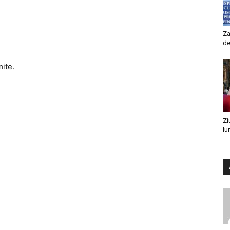
Za
de
mite.
Zi
lu