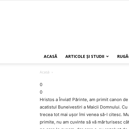
ACASĂ
ARTICOLE ŞI STUDII
RUGĂ
Acasă
0
0
Hristos a Înviat! Părinte, am primit canon de
acatistul Buneivestiri a Maicii Domnului. Cu 
trecea tot mai uşor îmi venea să-l citesc. 
primite, nu am cuvinte să vă mărturisesc cât 