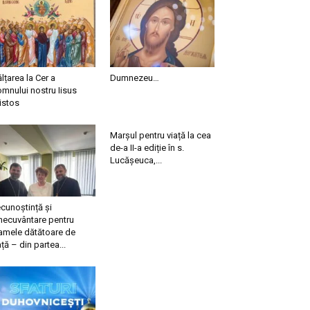
ălțarea la Cer a
Dumnezeu…
mnului nostru Iisus
istos
Marșul pentru viață la cea
de-a II-a ediție în s.
Lucășeuca,...
cunoștință și
necuvântare pentru
mele dătătoare de
ață – din partea...