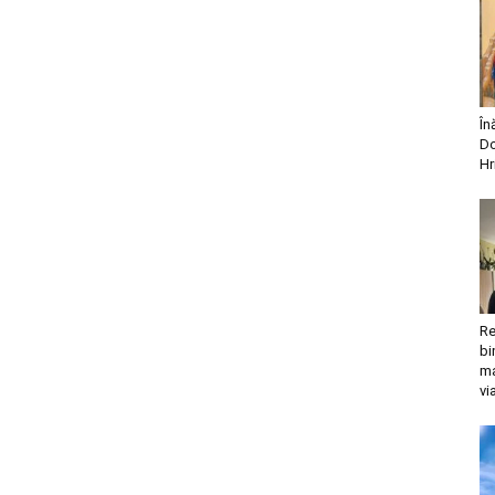
În
Do
Hr
Re
bi
ma
vi