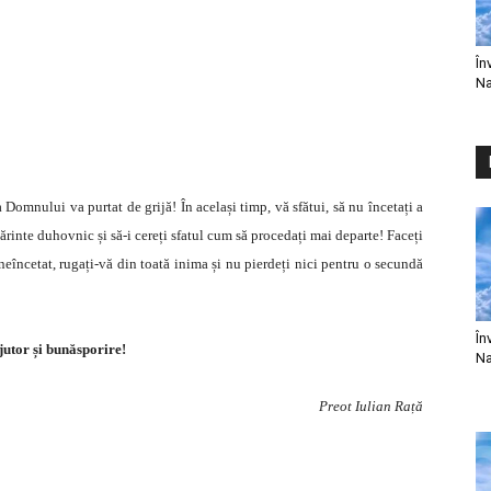
În
Na
Domnului va purtat de grijă! În același timp, vă sfătui, să nu încetați a
părinte duhovnic și să-i cereți sfatul cum să procedați mai departe! Faceți
neîncetat, rugați-vă din toată inima și nu pierdeți nici pentru o secundă
În
jutor și bunăsporire!
Na
Preot Iulian Rață