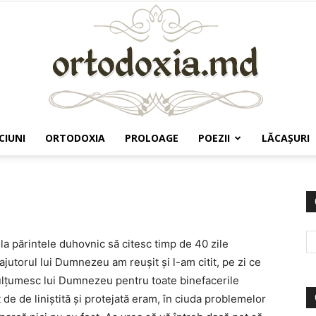
CIUNI
ORTODOXIA
PROLOAGE
POEZII
LĂCAŞURI
Ortodoxia.md
 la părintele duhovnic să citesc timp de 40 zile
ajutorul lui Dumnezeu am reuşit şi l-am citit, pe zi ce
Mulţumesc lui Dumnezeu pentru toate binefacerile
de de liniştită şi protejată eram, în ciuda problemelor