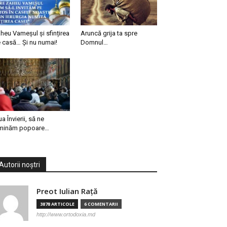
heu Vameșul și sfințirea
Aruncă grija ta spre
 casă… Și nu numai!
Domnul…
ua Învierii, să ne
minăm popoare…
Autorii noștri
Preot Iulian Raţă
3878 ARTICOLE
6 COMENTARII
http://www.ortodoxia.md