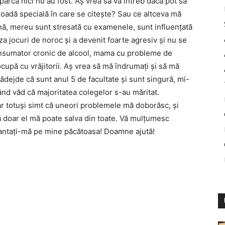
arcă nici nu au fost. Aş vrea să vă întreb dacă pot să
rioadă specială în care se citeşte? Sau ce altceva mă
ină, mereu sunt stresată cu examenele, sunt influenţată
za jocuri de noroc şi a devenit foarte agresiv şi nu se
consumator cronic de alcool, mama cu probleme de
cupă cu vrăjitorii. Aş vrea să mă îndrumaţi şi să mă
nădejde că sunt anul 5 de facultate şi sunt singură, mi-
când văd că majoritatea colegelor s-au măritat.
dar totuşi simt că uneori problemele mă doborăsc, şi
doar el mă poate salva din toate. Vă mulţumesc
vantaţi-mă pe mine păcătoasa! Doamne ajută!