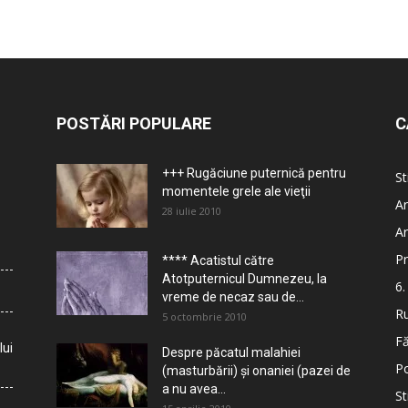
POSTĂRI POPULARE
C
+++ Rugăciune puternică pentru
St
momentele grele ale vieţii
Ar
28 iulie 2010
Ar
Pr
**** Acatistul către
Atotputernicul Dumnezeu, la
6.
vreme de necaz sau de...
Ru
5 octombrie 2010
Fă
lui
Despre păcatul malahiei
Po
(masturbării) şi onaniei (pazei de
a nu avea...
St