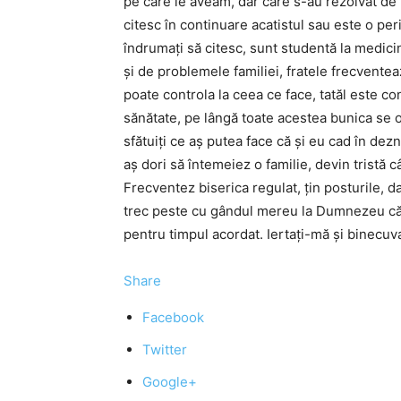
pe care le aveam, dar care s-au rezolvat de p
citesc în continuare acatistul sau este o pe
îndrumaţi să citesc, sunt studentă la medic
şi de problemele familiei, fratele frecventea
poate controla la ceea ce face, tatăl este 
sănătate, pe lângă toate acestea bunica se o
sfătuiţi ce aş putea face că şi eu cad în dez
aş dori să întemeiez o familie, devin tristă 
Frecventez biserica regulat, ţin posturile, 
trec peste cu gândul mereu la Dumnezeu că 
pentru timpul acordat. Iertaţi-mă şi binecu
Share
Facebook
Twitter
Google+