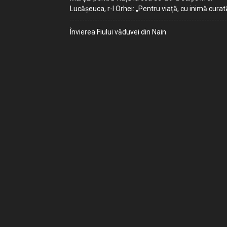
Lucășeuca, r-l Orhei: „Pentru viață, cu inimă curat
Învierea Fiului văduvei din Nain