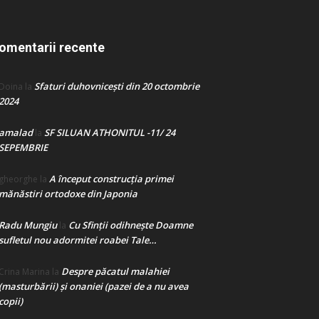
omentarii recente
Sfaturi duhovnicești din 20 octombrie
Doina
la
2024
amalad
SF SILUAN ATHONITUL -11/ 24
la
SEPEMBRIE
A început construcţia primei
gheorghe
la
mănăstiri ortodoxe din Japonia
Radu Mungiu
Cu Sfinții odihnește Doamne
la
sufletul nou adormitei roabei Tale…
Despre păcatul malahiei
Crina Marina
la
(masturbării) şi onaniei (pazei de a nu avea
copii)