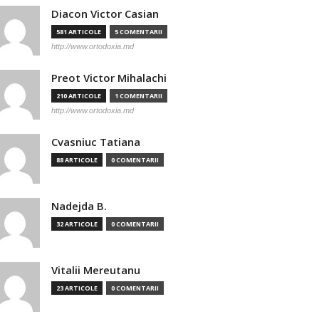
Diacon Victor Casian
581 ARTICOLE
5 COMENTARII
http://www.ortodoxia.md
Preot Victor Mihalachi
210 ARTICOLE
1 COMENTARII
http://www.ortodoxia.md
Cvasniuc Tatiana
88 ARTICOLE
0 COMENTARII
Nadejda B.
32 ARTICOLE
0 COMENTARII
Vitalii Mereutanu
23 ARTICOLE
0 COMENTARII