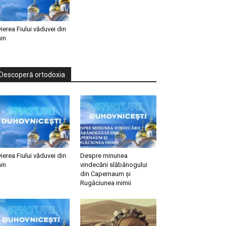
vierea Fiului văduvei din
in
Descoperă ortodoxia
vierea Fiului văduvei din
Despre minunea
in
vindecării slăbănogului
din Capernaum și
Rugăciunea inimii