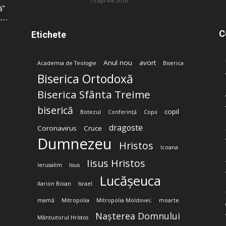
15 aprilie 2010
ă”
C
Etichete
Anul nou
avort
Academia de Teologie
Biserica
Biserica Ortodoxă
Biserica Sfânta Treime
biserică
copil
Botezul
Conferință
Copii
dragoste
Coronavirus
Cruce
Dumnezeu
Hristos
Icoana
Iisus Hristos
Ierusalim
Iisus
Lucășeuca
Ilarion Boian
Israel
mamă
Mitropolia
Mitropolia Moldovei;
moarte
Nașterea Domnului
Mântuitorul Hristos