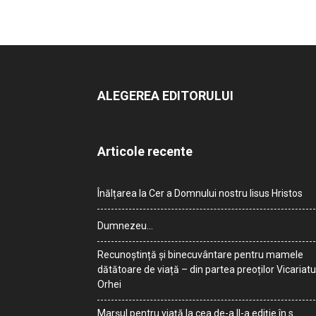
ALEGEREA EDITORULUI
Articole recente
Înălțarea la Cer a Domnului nostru Iisus Hristos
Dumnezeu…
Recunoștință și binecuvântare pentru mamele
dătătoare de viață – din partea preoților Vicariatu
Orhei
Marșul pentru viață la cea de-a II-a ediție în s.