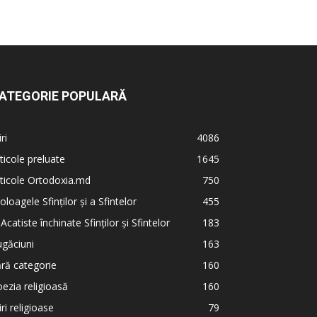
ATEGORIE POPULARĂ
iri
4086
ticole preluate
1645
ticole Ortodoxia.md
750
oloagele Sfinților și a Sfintelor
455
 Acatiste închinate Sfinților și Sfintelor
183
găciuni
163
ră categorie
160
ezia religioasă
160
iri religioase
79