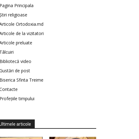
Pagina Principala
Știri religioase
Articole Ortodoxia.md
Articole de la vizitatori
Articole preluate
Tâlcuiri
Bibliotecă video
Gustări de post
Biserica Sfinta Treime
Contacte
Profețiile timpului
Ultimele articole