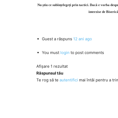
Nu știu ce subînțelegeți prin tactici. Dacă e vorba despr
interzise de Biseric
Guest
a răspuns
12 ani ago
You must
login
to post comments
Afișare 1 rezultat
Răspunsul tău
Te rog să te
autentifici
mai întâi pentru a tri