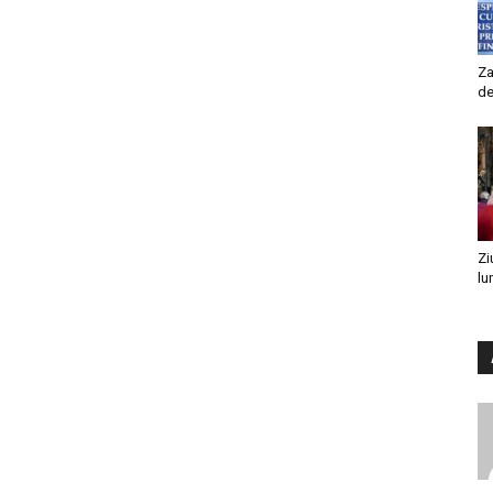
Za
de
Zi
lu