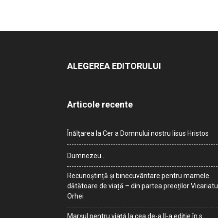
ALEGEREA EDITORULUI
Articole recente
Înălțarea la Cer a Domnului nostru Iisus Hristos
Dumnezeu…
Recunoștință și binecuvântare pentru mamele
dătătoare de viață – din partea preoților Vicariatu
Orhei
Marșul pentru viață la cea de-a II-a ediție în s.