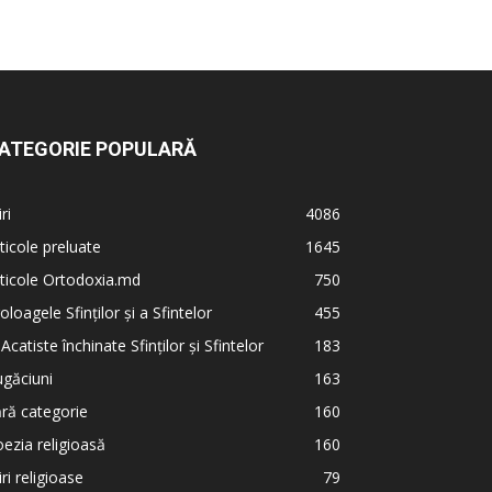
ATEGORIE POPULARĂ
iri
4086
ticole preluate
1645
ticole Ortodoxia.md
750
oloagele Sfinților și a Sfintelor
455
 Acatiste închinate Sfinților și Sfintelor
183
găciuni
163
ră categorie
160
ezia religioasă
160
iri religioase
79