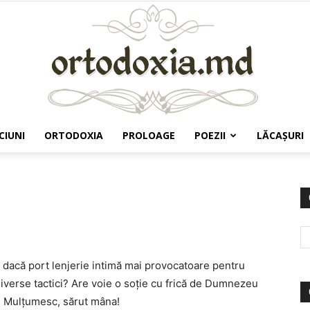
CIUNI
ORTODOXIA
PROLOAGE
POEZII
LĂCAŞURI
Ortodoxia.md
at dacă port lenjerie intimă mai provocatoare pentru
iverse tactici? Are voie o soție cu frică de Dumnezeu
? Mulțumesc, sărut mâna!