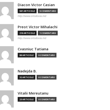
Diacon Victor Casian
581 ARTICOLE
5 COMENTARII
http://www.ortodoxia.md
Preot Victor Mihalachi
210 ARTICOLE
1 COMENTARII
http://www.ortodoxia.md
Cvasniuc Tatiana
88 ARTICOLE
0 COMENTARII
Nadejda B.
32 ARTICOLE
0 COMENTARII
Vitalii Mereutanu
23 ARTICOLE
0 COMENTARII