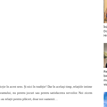
În
Do
Hr
Re
bi
ma
vi
ție în acest sens. Și nici în tradiție! Dar în același timp, relațiile intime
amului, nu pentru jocuri sau pentru satisfacerea nevoilor. Noi zicem
u au relații pentru plăceri, doar noi oamenii…