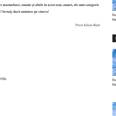
e masturbare, onanie și altele în acest sens, atunci, ele sunt categoric
ă! Iertați, dacă smintesc pe cineva!
În
Na
Preot Iulian Rață
mite.
În
Na