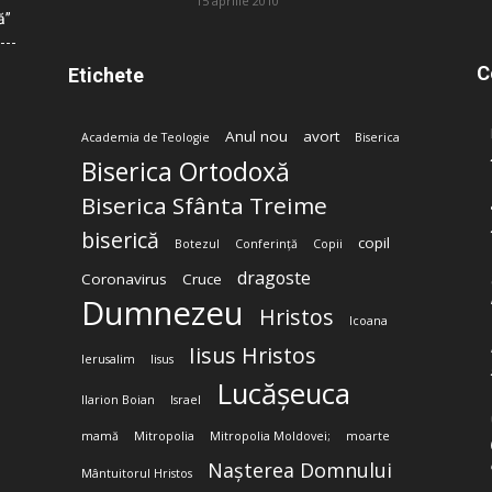
15 aprilie 2010
ă”
C
Etichete
Anul nou
avort
Academia de Teologie
Biserica
Biserica Ortodoxă
Biserica Sfânta Treime
biserică
copil
Botezul
Conferință
Copii
dragoste
Coronavirus
Cruce
Dumnezeu
Hristos
Icoana
Iisus Hristos
Ierusalim
Iisus
Lucășeuca
Ilarion Boian
Israel
mamă
Mitropolia
Mitropolia Moldovei;
moarte
Nașterea Domnului
Mântuitorul Hristos