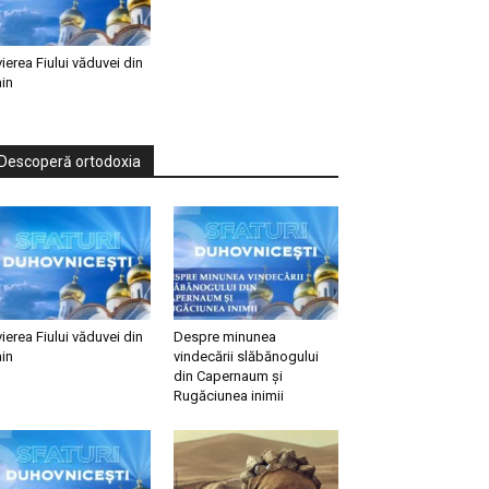
vierea Fiului văduvei din
in
Descoperă ortodoxia
vierea Fiului văduvei din
Despre minunea
in
vindecării slăbănogului
din Capernaum și
Rugăciunea inimii