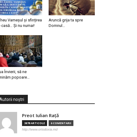
heu Vameșul și sfințirea
Aruncă grija ta spre
 casă… Și nu numai!
Domnul…
ua Învierii, să ne
minăm popoare…
Autorii noștri
Preot Iulian Raţă
3878 ARTICOLE
6 COMENTARII
http://www.ortodoxia.md