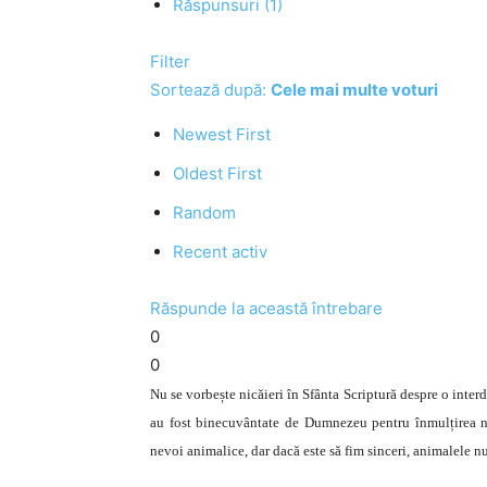
Răspunsuri (1)
Filter
Sortează după:
Cele mai multe voturi
Newest First
Oldest First
Random
Recent activ
Răspunde la această întrebare
0
0
Nu se vorbește nicăieri în Sfânta Scriptură despre o interdic
au fost binecuvântate de Dumnezeu pentru înmulțirea ne
nevoi animalice, dar dacă este să fim sinceri, animalele n