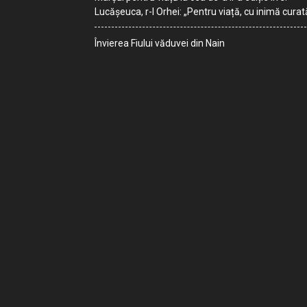
Lucășeuca, r-l Orhei: „Pentru viață, cu inimă curat
Învierea Fiului văduvei din Nain