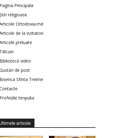
Pagina Principala
Știri religioase
Articole Ortodoxia.md
Articole de la vizitatori
Articole preluate
Tâlcuiri
Bibliotecă video
Gustări de post
Biserica Sfinta Treime
Contacte
Profețiile timpului
Ultimele articole