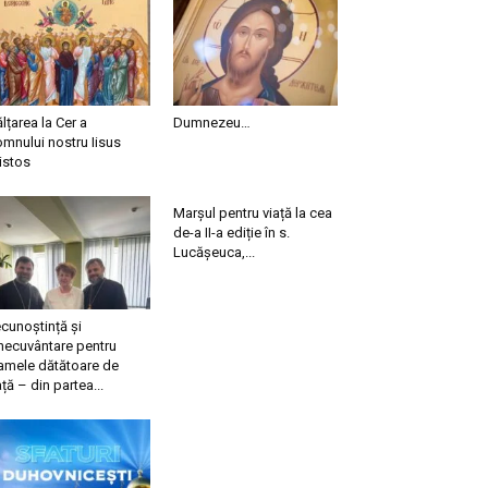
ălțarea la Cer a
Dumnezeu…
mnului nostru Iisus
istos
Marșul pentru viață la cea
de-a II-a ediție în s.
Lucășeuca,...
cunoștință și
necuvântare pentru
mele dătătoare de
ață – din partea...