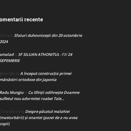
omentarii recente
Sfaturi duhovnicești din 20 octombrie
Doina
la
2024
amalad
SF SILUAN ATHONITUL -11/ 24
la
SEPEMBRIE
A început construcţia primei
gheorghe
la
mănăstiri ortodoxe din Japonia
Radu Mungiu
Cu Sfinții odihnește Doamne
la
sufletul nou adormitei roabei Tale…
Despre păcatul malahiei
Crina Marina
la
(masturbării) şi onaniei (pazei de a nu avea
copii)