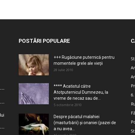
POSTĂRI POPULARE
C
+++ Rugăciune puternică pentru
St
momentele grele ale vieţii
Ar
28 iulie 2010
Ar
Pr
**** Acatistul către
Atotputernicul Dumnezeu, la
6.
vreme de necaz sau de...
Ru
5 octombrie 2010
Fă
lui
Despre păcatul malahiei
Po
(masturbării) şi onaniei (pazei de
a nu avea...
St