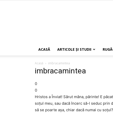
ACASĂ
ARTICOLE ŞI STUDII
RUGĂ
Acasă
imbracamintea
imbracamintea
0
0
Hristos a Înviat! Sărut mâna, părinte! E păc
soțul meu, sau dacă încerc să-l seduc prin d
să se poarte așa, chiar dacă numai cu soțul