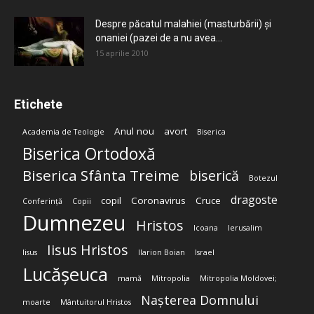
Despre păcatul malahiei (masturbării) şi
onaniei (pazei de a nu avea...
15 aprilie 2010
Etichete
Anul nou
avort
Academia de Teologie
Biserica
Biserica Ortodoxă
Biserica Sfânta Treime
biserică
Botezul
dragoste
copil
Coronavirus
Cruce
Conferință
Copii
Dumnezeu
Hristos
Icoana
Ierusalim
Iisus Hristos
Iisus
Ilarion Boian
Israel
Lucășeuca
mamă
Mitropolia
Mitropolia Moldovei;
Nașterea Domnului
moarte
Mântuitorul Hristos