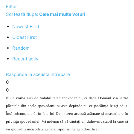
Filter
Sortează după:
Cele mai multe voturi
Newest First
Oldest First
Random
Recent activ
Răspunde la această întrebare
0
0
Nu e vorba aici de valabilitatea spovedaniei, ci dacă Domnul v-a iertat
păcatele din acele spovedanii și asta depinde cu ce pocăință le-ați adus.
Însă oricum, e urât în fața lui Dumnezeu această atârnare și neascultare în
privința spovedaniei. Vă îndemn să vă căutați un duhovnic stabil la care să
vă spovediți încă odată general, apoi să mergeți doar la el.