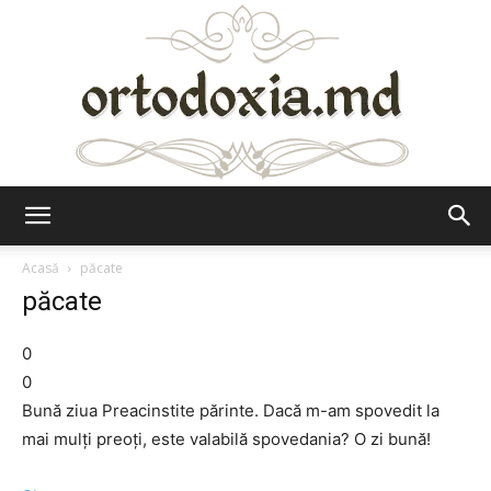
Ortodoxia.md
Acasă
păcate
păcate
0
0
Bună ziua Preacinstite părinte. Dacă m-am spovedit la
mai mulți preoți, este valabilă spovedania? O zi bună!