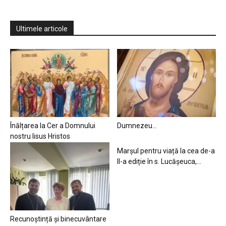
Ultimele articole
Înălțarea la Cer a Domnului
Dumnezeu…
nostru Iisus Hristos
Marșul pentru viață la cea de-a
II-a ediție în s. Lucășeuca,...
Recunoștință și binecuvântare