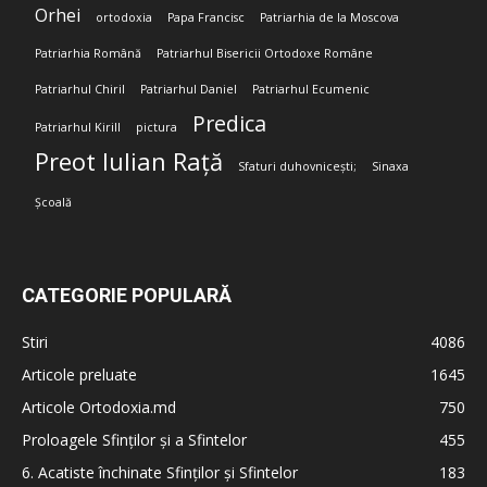
Orhei
ortodoxia
Papa Francisc
Patriarhia de la Moscova
Patriarhia Română
Patriarhul Bisericii Ortodoxe Române
Patriarhul Chiril
Patriarhul Daniel
Patriarhul Ecumenic
Predica
Patriarhul Kirill
pictura
Preot Iulian Rață
Sfaturi duhovnicești;
Sinaxa
Școală
CATEGORIE POPULARĂ
Stiri
4086
Articole preluate
1645
Articole Ortodoxia.md
750
Proloagele Sfinților și a Sfintelor
455
6. Acatiste închinate Sfinților și Sfintelor
183