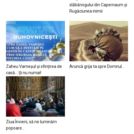
slăbănogului din Capernaum și
Rugăciunea inimii
Zaheu Vameșul și sfințirea de
Aruncă grija ta spre Domnul…
casă… Și nu numai!
Ziua Învierii, să ne luminăm
popoare…