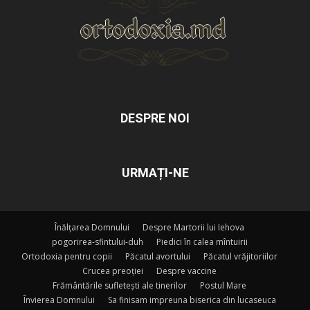
DESPRE NOI
URMAȚI-NE
Înălțarea Domnului
Despre Martorii lui Iehova
pogorirea-sfintului-duh
Piedici în calea mîntuirii
Ortodoxia pentru copii
Păcatul avortului
Păcatul vrăjitoriilor
Crucea preoției
Despre vaccine
Frământările sufletești ale tinerilor
Postul Mare
Învierea Domnului
Sa finisam impreuna biserica din lucaseuca