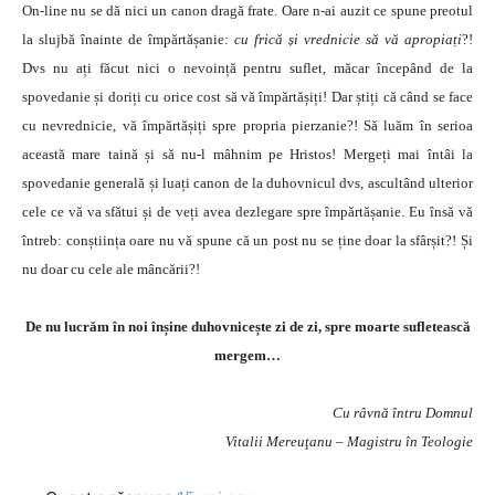
On-line nu se dă nici un canon dragă frate. Oare n-ai auzit ce spune preotul
la slujbă înainte de împărtășanie:
cu frică și vrednicie să vă apropiați
?!
Dvs nu ați făcut nici o nevoință pentru suflet, măcar începând de la
spovedanie și doriți cu orice cost să vă împărtășiți! Dar știți că când se face
cu nevrednicie, vă împărtășiți spre propria pierzanie?! Să luăm în serioa
această mare taină și să nu-l mâhnim pe Hristos! Mergeți mai întâi la
spovedanie generală și luați canon de la duhovnicul dvs, ascultând ulterior
cele ce vă va sfătui și de veți avea dezlegare spre împărtășanie. Eu însă vă
întreb: conștiința oare nu vă spune că un post nu se ține doar la sfârșit?! Și
nu doar cu cele ale mâncării?!
De nu lucrăm în noi înșine duhovnicește zi de zi, spre moarte sufletească
mergem…
Cu râvnă întru Domnul
Vitalii Mereuţanu – Magistru în Teologie