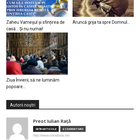
Zaheu Vameșul și sfințirea de
Aruncă grija ta spre Domnul…
casă… Și nu numai!
Ziua Învierii, să ne luminăm
popoare…
Autorii noștri
Preot Iulian Raţă
3878 ARTICOLE
6 COMENTARII
http://www.ortodoxia.md