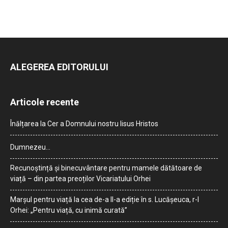
ALEGEREA EDITORULUI
Articole recente
Înălțarea la Cer a Domnului nostru Iisus Hristos
Dumnezeu…
Recunoștință și binecuvântare pentru mamele dătătoare de
viață – din partea preoților Vicariatului Orhei
Marșul pentru viață la cea de-a II-a ediție în s. Lucășeuca, r-l
Orhei: „Pentru viață, cu inimă curată”