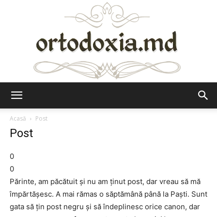
Ortodoxia.md
Acasă
Post
Post
0
0
Părinte, am păcătuit şi nu am ţinut post, dar vreau să mă
împărtăşesc. A mai rămas o săptămână până la Paşti. Sunt
gata să ţin post negru şi să îndeplinesc orice canon, dar