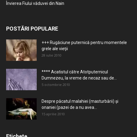
Învierea Fiului văduvei din Nain
POSTĂRI POPULARE
+++ Rugăciune puternică pentru momentele
grele ale vieţii
28 iulie 2010
**** Acatistul către Atotputernicul
Dumnezeu, la vreme de necaz sau de...
5 octombrie 2010
Despre păcatul malahiei (masturbării) şi
onaniei (pazei de a nu avea...
15 aprilie 2010
Etichete