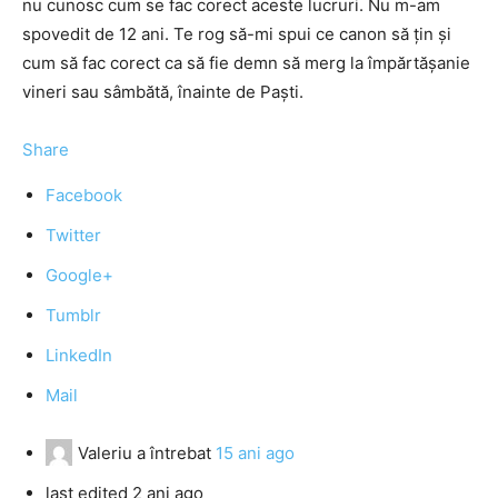
nu cunosc cum se fac corect aceste lucruri. Nu m-am
spovedit de 12 ani. Te rog să-mi spui ce canon să ţin şi
cum să fac corect ca să fie demn să merg la împărtăşanie
vineri sau sâmbătă, înainte de Paşti.
Share
Facebook
Twitter
Google+
Tumblr
LinkedIn
Mail
Valeriu
a întrebat
15 ani ago
last edited 2 ani ago