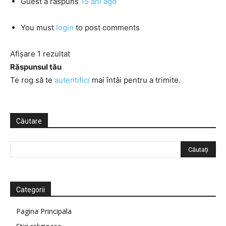
Guest
a răspuns
15 ani ago
You must
login
to post comments
Afișare 1 rezultat
Răspunsul tău
Te rog să te
autentifici
mai întâi pentru a trimite.
Căutare
Categorii
Pagina Principala