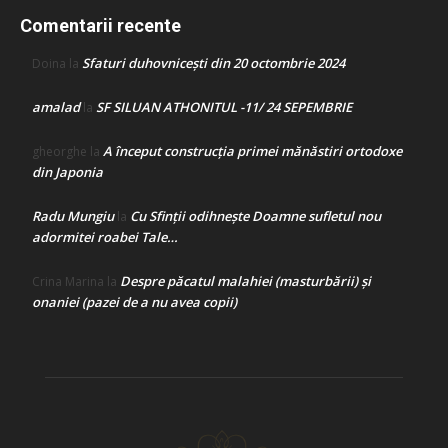
Comentarii recente
Sfaturi duhovnicești din 20 octombrie 2024
Doina
la
amalad
SF SILUAN ATHONITUL -11/ 24 SEPEMBRIE
la
A început construcţia primei mănăstiri ortodoxe
gheorghe
la
din Japonia
Radu Mungiu
Cu Sfinții odihnește Doamne sufletul nou
la
adormitei roabei Tale…
Despre păcatul malahiei (masturbării) şi
Crina Marina
la
onaniei (pazei de a nu avea copii)