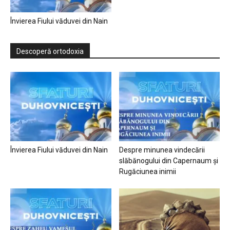
Învierea Fiului văduvei din Nain
Descoperă ortodoxia
Învierea Fiului văduvei din Nain
Despre minunea vindecării
slăbănogului din Capernaum și
Rugăciunea inimii