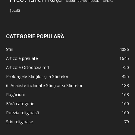
Sfaturi duhovnicești;
Sinaxa
Școală
CATEGORIE POPULARĂ
Stiri
4086
Articole preluate
1645
Articole Ortodoxia.md
750
Proloagele Sfinților și a Sfintelor
455
6. Acatiste închinate Sfinților și Sfintelor
183
Rugăciuni
163
Fără categorie
160
Poezia religioasă
160
Stiri religioase
79