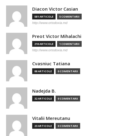
Diacon Victor Casian
581 ARTICOLE
5 COMENTARII
http://www.ortodoxia.md
Preot Victor Mihalachi
210 ARTICOLE
1 COMENTARII
http://www.ortodoxia.md
Cvasniuc Tatiana
88 ARTICOLE
0 COMENTARII
Nadejda B.
32 ARTICOLE
0 COMENTARII
Vitalii Mereutanu
23 ARTICOLE
0 COMENTARII