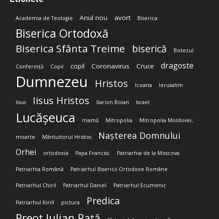
Anul nou
avort
Academia de Teologie
Biserica
Biserica Ortodoxă
Biserica Sfânta Treime
biserică
Botezul
dragoste
copil
Coronavirus
Cruce
Conferință
Copii
Dumnezeu
Hristos
Icoana
Ierusalim
Iisus Hristos
Iisus
Ilarion Boian
Israel
Lucășeuca
mamă
Mitropolia
Mitropolia Moldovei;
Nașterea Domnului
moarte
Mântuitorul Hristos
Orhei
ortodoxia
Papa Francisc
Patriarhia de la Moscova
Patriarhia Română
Patriarhul Bisericii Ortodoxe Române
Patriarhul Chiril
Patriarhul Daniel
Patriarhul Ecumenic
Predica
Patriarhul Kirill
pictura
Preot Iulian Rață