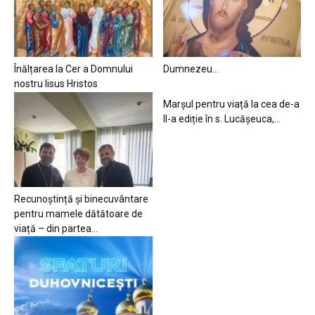
Înălțarea la Cer a Domnului
Dumnezeu…
nostru Iisus Hristos
Marșul pentru viață la cea de-a
II-a ediție în s. Lucășeuca,...
Recunoștință și binecuvântare
pentru mamele dătătoare de
viață – din partea...