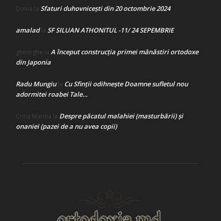
Sfaturi duhovnicești din 20 octombrie 2024
Doina
la
amalad
SF SILUAN ATHONITUL -11/ 24 SEPEMBRIE
la
A început construcţia primei mănăstiri ortodoxe
gheorghe
la
din Japonia
Radu Mungiu
Cu Sfinții odihnește Doamne sufletul nou
la
adormitei roabei Tale…
Despre păcatul malahiei (masturbării) şi
Crina Marina
la
onaniei (pazei de a nu avea copii)