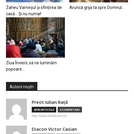
Zaheu Vameșul și sfințirea de
Aruncă grija ta spre Domnul…
casă… Și nu numai!
Ziua Învierii, să ne luminăm
popoare…
Autorii noștri
Preot Iulian Raţă
3878 ARTICOLE
6 COMENTARII
http://www.ortodoxia.md
Diacon Victor Casian