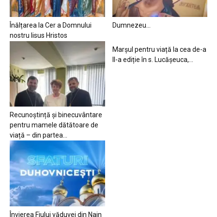
Înălțarea la Cer a Domnului
Dumnezeu…
nostru Iisus Hristos
Marșul pentru viață la cea de-a
II-a ediție în s. Lucășeuca,...
Recunoștință și binecuvântare
pentru mamele dătătoare de
viață – din partea...
Învierea Fiului văduvei din Nain