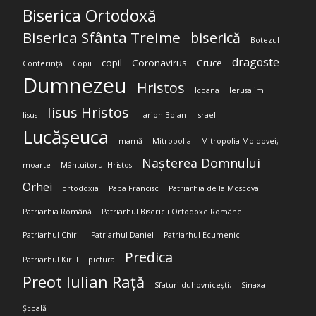
Biserica Ortodoxă
Biserica Sfânta Treime
biserică
Botezul
dragoste
copil
Coronavirus
Cruce
Conferință
Copii
Dumnezeu
Hristos
Icoana
Ierusalim
Iisus Hristos
Iisus
Ilarion Boian
Israel
Lucășeuca
mamă
Mitropolia
Mitropolia Moldovei;
Nașterea Domnului
moarte
Mântuitorul Hristos
Orhei
ortodoxia
Papa Francisc
Patriarhia de la Moscova
Patriarhia Română
Patriarhul Bisericii Ortodoxe Române
Patriarhul Chiril
Patriarhul Daniel
Patriarhul Ecumenic
Predica
Patriarhul Kirill
pictura
Preot Iulian Rață
Sfaturi duhovnicești;
Sinaxa
Școală