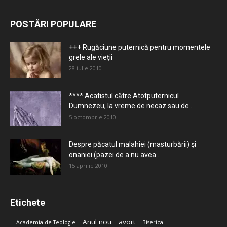
POSTĂRI POPULARE
+++ Rugăciune puternică pentru momentele
grele ale vieţii
28 iulie 2010
**** Acatistul către Atotputernicul
Dumnezeu, la vreme de necaz sau de...
5 octombrie 2010
Despre păcatul malahiei (masturbării) şi
onaniei (pazei de a nu avea...
15 aprilie 2010
Etichete
Anul nou
avort
Academia de Teologie
Biserica