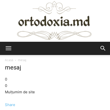
Ortodoxia.md
Acasă
mesaj
mesaj
0
0
Mulțumim de site
Share