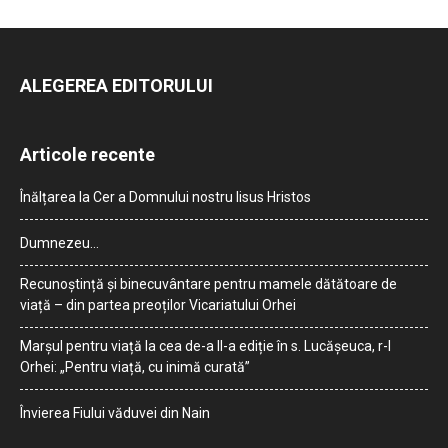
ALEGEREA EDITORULUI
Articole recente
Înălțarea la Cer a Domnului nostru Iisus Hristos
Dumnezeu…
Recunoștință și binecuvântare pentru mamele dătătoare de
viață – din partea preoților Vicariatului Orhei
Marșul pentru viață la cea de-a II-a ediție în s. Lucășeuca, r-l
Orhei: „Pentru viață, cu inimă curată”
Învierea Fiului văduvei din Nain