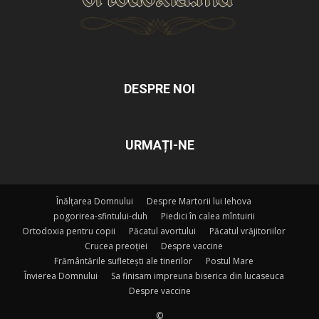
DESPRE NOI
URMAȚI-NE
Înălțarea Domnului
Despre Martorii lui Iehova
pogorirea-sfintului-duh
Piedici în calea mîntuirii
Ortodoxia pentru copii
Păcatul avortului
Păcatul vrăjitoriilor
Crucea preoției
Despre vaccine
Frământările sufletești ale tinerilor
Postul Mare
Învierea Domnului
Sa finisam impreuna biserica din lucaseuca
Despre vaccine
©