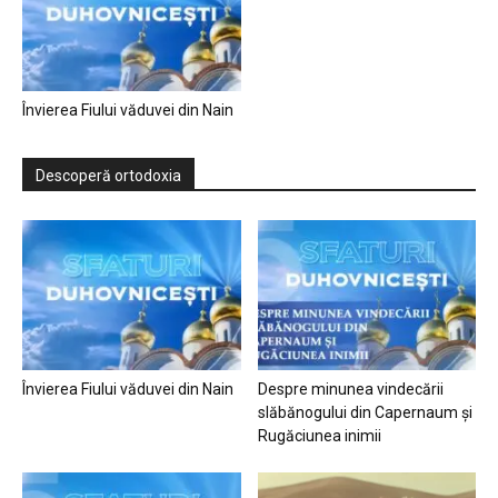
Învierea Fiului văduvei din Nain
Descoperă ortodoxia
Învierea Fiului văduvei din Nain
Despre minunea vindecării
slăbănogului din Capernaum și
Rugăciunea inimii