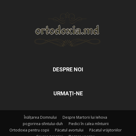
DESPRE NOI
URMAȚI-NE
Înălțarea Domnului
Despre Martorii lui Iehova
pogorirea-sfintului-duh
Piedici în calea mîntuirii
Ortodoxia pentru copii
Păcatul avortului
Păcatul vrăjitoriilor