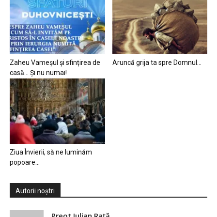
Zaheu Vameșul și sfințirea de
Aruncă grija ta spre Domnul…
casă… Și nu numai!
Ziua Învierii, să ne luminăm
popoare…
Autorii noștri
Preot Iulian Raţă