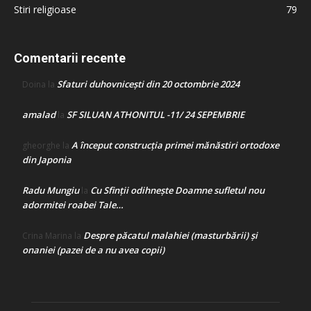
Stiri religioase
79
Comentarii recente
Sfaturi duhovnicești din 20 octombrie 2024
Doina
la
amalad
SF SILUAN ATHONITUL -11/ 24 SEPEMBRIE
la
A început construcţia primei mănăstiri ortodoxe
gheorghe
la
din Japonia
Radu Mungiu
Cu Sfinții odihnește Doamne sufletul nou
la
adormitei roabei Tale…
Despre păcatul malahiei (masturbării) şi
Crina Marina
la
onaniei (pazei de a nu avea copii)