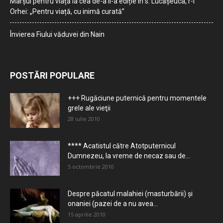
Marșul pentru viață la cea de-a II-a ediție în s. Lucășeuca, r-l
Orhei: „Pentru viață, cu inimă curată”
Învierea Fiului văduvei din Nain
POSTĂRI POPULARE
+++ Rugăciune puternică pentru momentele
grele ale vieţii
28 iulie 2010
**** Acatistul către Atotputernicul
Dumnezeu, la vreme de necaz sau de...
5 octombrie 2010
Despre păcatul malahiei (masturbării) şi
onaniei (pazei de a nu avea...
15 aprilie 2010