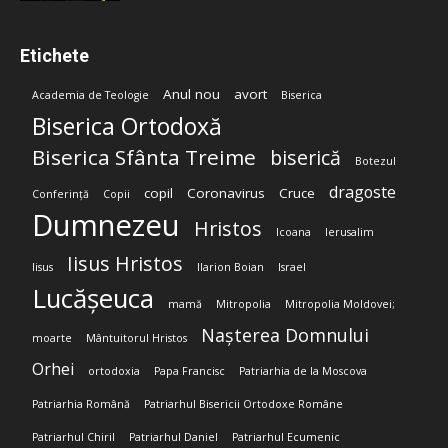
Etichete
Anul nou
avort
Academia de Teologie
Biserica
Biserica Ortodoxă
Biserica Sfânta Treime
biserică
Botezul
dragoste
copil
Coronavirus
Cruce
Conferință
Copii
Dumnezeu
Hristos
Icoana
Ierusalim
Iisus Hristos
Iisus
Ilarion Boian
Israel
Lucășeuca
mamă
Mitropolia
Mitropolia Moldovei;
Nașterea Domnului
moarte
Mântuitorul Hristos
Orhei
ortodoxia
Papa Francisc
Patriarhia de la Moscova
Patriarhia Română
Patriarhul Bisericii Ortodoxe Române
Patriarhul Chiril
Patriarhul Daniel
Patriarhul Ecumenic