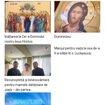
Înălțarea la Cer a Domnului
Dumnezeu…
nostru Iisus Hristos
Marșul pentru viață la cea de-a
II-a ediție în s. Lucășeuca,...
Recunoștință și binecuvântare
pentru mamele dătătoare de
viață – din partea...