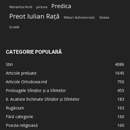
Predica
Patriarhul Kirill
pictura
Preot Iulian Rață
Sfaturi duhovnicești;
Sinaxa
Școală
CATEGORIE POPULARĂ
Stiri
4086
Articole preluate
1645
Articole Ortodoxia.md
750
Proloagele Sfinților și a Sfintelor
455
6. Acatiste închinate Sfinților și Sfintelor
183
Rugăciuni
163
Fără categorie
160
Poezia religioasă
160