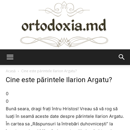
Ortodoxia.md
Acasă
Cine este părintele Ilarion Argatu?
Cine este părintele Ilarion Argatu?
0
0
Bună seara, dragi fraţi întru Hristos! Vreau să vă rog să
luaţi în seamă aceste date despre părintele Ilarion Argatu.
În cartea sa „Răspunsuri la întrebări duhovniceşti” la