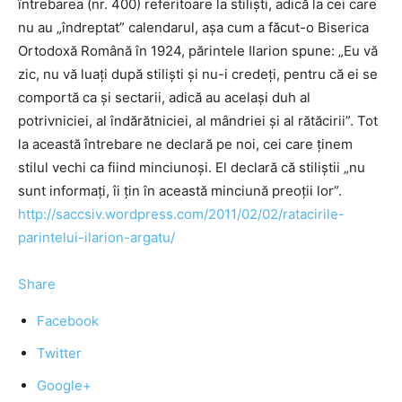
întrebarea (nr. 400) referitoare la stilişti, adică la cei care
nu au „îndreptat” calendarul, aşa cum a făcut-o Biserica
Ortodoxă Română în 1924, părintele Ilarion spune: „Eu vă
zic, nu vă luaţi după stilişti şi nu-i credeţi, pentru că ei se
comportă ca şi sectarii, adică au acelaşi duh al
potrivniciei, al îndărătniciei, al mândriei şi al rătăcirii”. Tot
la această întrebare ne declară pe noi, cei care ţinem
stilul vechi ca fiind minciunoşi. El declară că stiliştii „nu
sunt informaţi, îi ţin în această minciună preoţii lor”.
http://saccsiv.wordpress.com/2011/02/02/ratacirile-
parintelui-ilarion-argatu/
Share
Facebook
Twitter
Google+