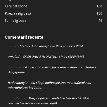
Fără categorie
160
Poezia religioasă
160
Stiri religioase
79
Comentarii recente
Sfaturi duhovnicești din 20 octombrie 2024
Doina
la
amalad
SF SILUAN ATHONITUL -11/ 24 SEPEMBRIE
la
A început construcţia primei mănăstiri ortodoxe
gheorghe
la
din Japonia
Radu Mungiu
Cu Sfinții odihnește Doamne sufletul nou
la
adormitei roabei Tale…
Despre păcatul malahiei (masturbării) şi
Crina Marina
la
onaniei (pazei de a nu avea copii)