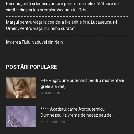
Recunoștință și binecuvântare pentru mamele dătătoare de
viață – din partea preoților Vicariatului Orhei
Marșul pentru viață la cea de-a II-a ediție în s. Lucășeuca, r-l
Orhei: „Pentru viață, cu inimă curată”
Învierea Fiului văduvei din Nain
POSTĂRI POPULARE
+++ Rugăciune puternică pentru momentele
grele ale vieţii
28 iulie 2010
**** Acatistul către Atotputernicul
Dumnezeu, la vreme de necaz sau de...
5 octombrie 2010