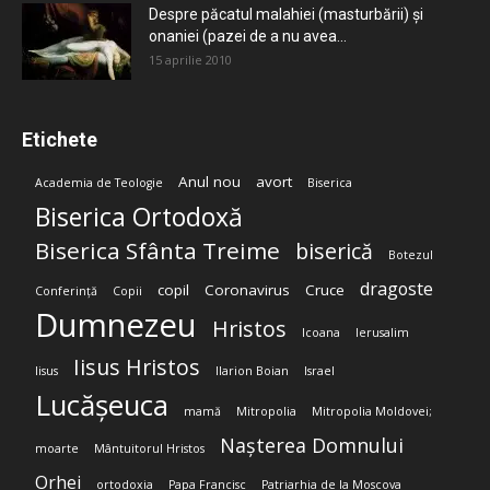
Despre păcatul malahiei (masturbării) şi
onaniei (pazei de a nu avea...
15 aprilie 2010
Etichete
Anul nou
avort
Academia de Teologie
Biserica
Biserica Ortodoxă
Biserica Sfânta Treime
biserică
Botezul
dragoste
copil
Coronavirus
Cruce
Conferință
Copii
Dumnezeu
Hristos
Icoana
Ierusalim
Iisus Hristos
Iisus
Ilarion Boian
Israel
Lucășeuca
mamă
Mitropolia
Mitropolia Moldovei;
Nașterea Domnului
moarte
Mântuitorul Hristos
Orhei
ortodoxia
Papa Francisc
Patriarhia de la Moscova