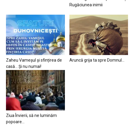
Rugăciunea inimii
Zaheu Vameșul și sfințirea de
Aruncă grija ta spre Domnul…
casă… Și nu numai!
Ziua Învierii, să ne luminăm
popoare…