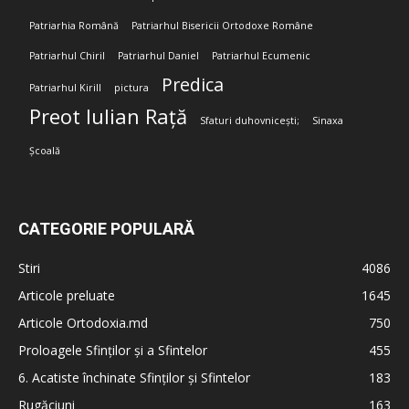
Patriarhia Română
Patriarhul Bisericii Ortodoxe Române
Patriarhul Chiril
Patriarhul Daniel
Patriarhul Ecumenic
Predica
Patriarhul Kirill
pictura
Preot Iulian Rață
Sfaturi duhovnicești;
Sinaxa
Școală
CATEGORIE POPULARĂ
Stiri
4086
Articole preluate
1645
Articole Ortodoxia.md
750
Proloagele Sfinților și a Sfintelor
455
6. Acatiste închinate Sfinților și Sfintelor
183
Rugăciuni
163