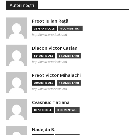
Autorii noștri
Preot Iulian Raţă
3878 ARTICOLE
6 COMENTARII
http://www.ortodoxia.md
Diacon Victor Casian
581 ARTICOLE
5 COMENTARII
http://www.ortodoxia.md
Preot Victor Mihalachi
210 ARTICOLE
1 COMENTARII
http://www.ortodoxia.md
Cvasniuc Tatiana
88 ARTICOLE
0 COMENTARII
Nadejda B.