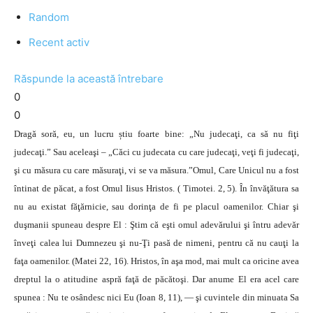
Random
Recent activ
Răspunde la această întrebare
0
0
Dragă soră, eu, un lucru știu foarte bine: „Nu judecaţi, ca să nu fiţi
judecaţi.” Sau aceleaşi – „Căci cu judecata cu care judecaţi, veţi fi judecaţi,
şi cu măsura cu care măsuraţi, vi se va măsura.”Omul, Care Unicul nu a fost
întinat de păcat, a fost Omul Iisus Hristos. ( Timotei. 2, 5). În învăţătura sa
nu au existat făţărnicie, sau dorinţa de fi pe placul oamenilor. Chiar şi
duşmanii spuneau despre El : Ştim că eşti omul adevărului şi întru adevăr
înveţi calea lui Dumnezeu şi nu-Ţi pasă de nimeni, pentru că nu cauţi la
faţa oamenilor. (Matei 22, 16). Hristos, în aşa mod, mai mult ca oricine avea
dreptul la o atitudine aspră faţă de păcătoşi. Dar anume El era acel care
spunea : Nu te osândesc nici Eu (Ioan 8, 11), — şi cuvintele din minuata Sa