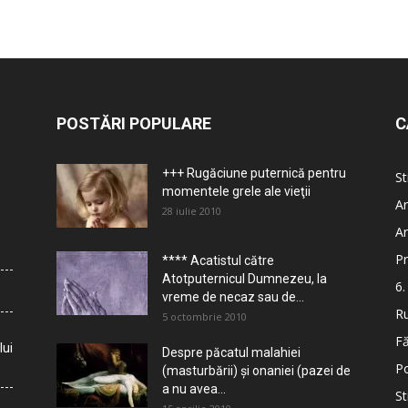
POSTĂRI POPULARE
C
+++ Rugăciune puternică pentru
St
momentele grele ale vieţii
Ar
28 iulie 2010
Ar
Pr
**** Acatistul către
Atotputernicul Dumnezeu, la
6.
vreme de necaz sau de...
Ru
5 octombrie 2010
Fă
lui
Despre păcatul malahiei
Po
(masturbării) şi onaniei (pazei de
a nu avea...
St