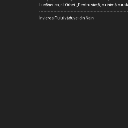
Lucășeuca, r-l Orhei: „Pentru viață, cu inimă curat
Învierea Fiului văduvei din Nain