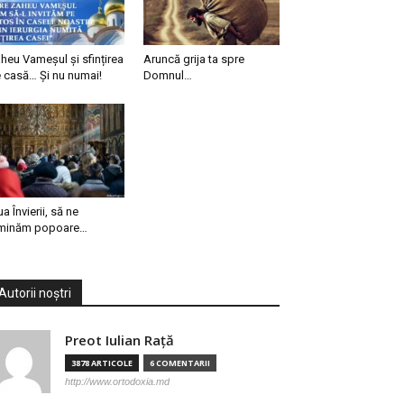
heu Vameșul și sfințirea
Aruncă grija ta spre
 casă… Și nu numai!
Domnul…
ua Învierii, să ne
minăm popoare…
Autorii noștri
Preot Iulian Raţă
3878 ARTICOLE
6 COMENTARII
http://www.ortodoxia.md