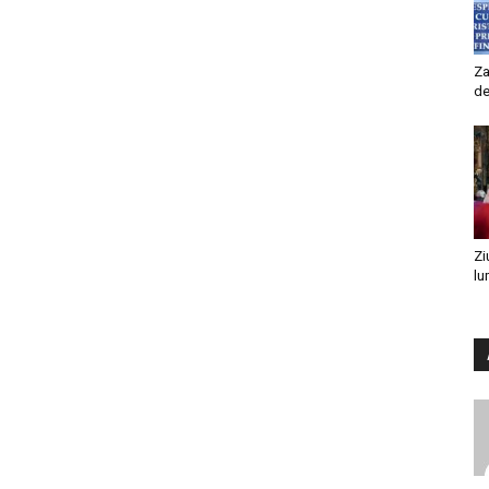
Za
de
Zi
lu