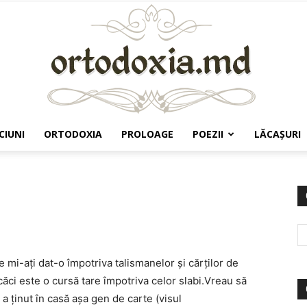
CIUNI
ORTODOXIA
PROLOAGE
POEZII
LĂCAŞURI
Ortodoxia.md
mi-aţi dat-o împotriva talismanelor şi cărţilor de
căci este o cursă tare împotriva celor slabi.Vreau să
ţinut în casă aşa gen de carte (visul