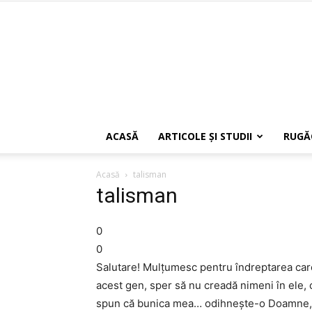
ACASĂ
ARTICOLE ŞI STUDII
RUGĂ
Acasă
talisman
talisman
0
0
Salutare! Mulţumesc pentru îndreptarea care 
acest gen, sper să nu creadă nimeni în ele, 
spun că bunica mea… odihneşte-o Doamne, a 