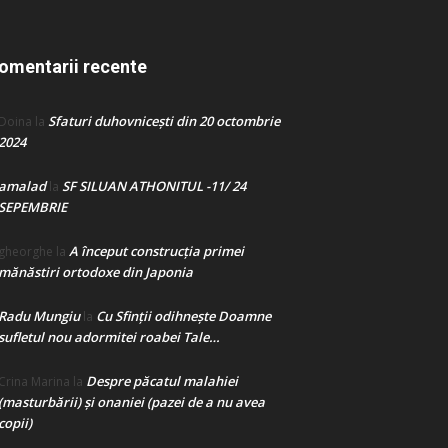
omentarii recente
Sfaturi duhovnicești din 20 octombrie
Doina
la
2024
amalad
SF SILUAN ATHONITUL -11/ 24
la
SEPEMBRIE
A început construcţia primei
gheorghe
la
mănăstiri ortodoxe din Japonia
Radu Mungiu
Cu Sfinții odihnește Doamne
la
sufletul nou adormitei roabei Tale…
Despre păcatul malahiei
Crina Marina
la
(masturbării) şi onaniei (pazei de a nu avea
copii)