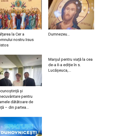
ălțarea la Cer a
Dumnezeu…
mnului nostru Iisus
istos
Marșul pentru viață la cea
de-a II-a ediție în s.
Lucășeuca,...
cunoștință și
necuvântare pentru
mele dătătoare de
ață – din partea...