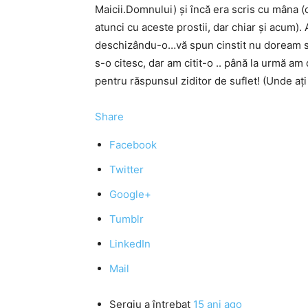
Maicii.Domnului) şi încă era scris cu mâna (
atunci cu aceste prostii, dar chiar şi acum).
deschizându-o…vă spun cinstit nu doream s-
s-o citesc, dar am citit-o .. până la urmă a
pentru răspunsul ziditor de suflet! (Unde aţi
Share
Facebook
Twitter
Google+
Tumblr
LinkedIn
Mail
Sergiu
a întrebat
15 ani ago