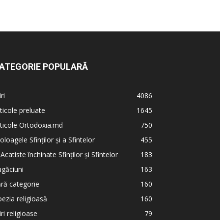
ATEGORIE POPULARĂ
iri
4086
ticole preluate
1645
ticole Ortodoxia.md
750
oloagele Sfinților și a Sfintelor
455
 Acatiste închinate Sfinților și Sfintelor
183
găciuni
163
ră categorie
160
ezia religioasă
160
iri religioase
79