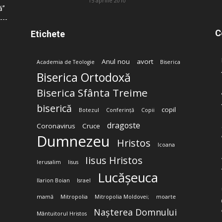
15 aprilie 2010
ă”
C
Etichete
Anul nou
avort
Academia de Teologie
Biserica
Biserica Ortodoxă
Biserica Sfânta Treime
biserică
copil
Botezul
Conferință
Copii
dragoste
Coronavirus
Cruce
Dumnezeu
Hristos
Icoana
Iisus Hristos
Ierusalim
Iisus
Lucășeuca
Ilarion Boian
Israel
mamă
Mitropolia
Mitropolia Moldovei;
moarte
Nașterea Domnului
Mântuitorul Hristos