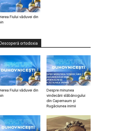
vierea Fiului văduvei din
in
Descoperă ortodoxia
vierea Fiului văduvei din
Despre minunea
in
vindecării slăbănogului
din Capernaum și
Rugăciunea inimii