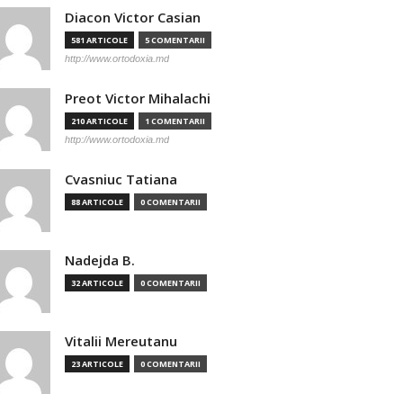
Diacon Victor Casian
581 ARTICOLE
5 COMENTARII
http://www.ortodoxia.md
Preot Victor Mihalachi
210 ARTICOLE
1 COMENTARII
http://www.ortodoxia.md
Cvasniuc Tatiana
88 ARTICOLE
0 COMENTARII
Nadejda B.
32 ARTICOLE
0 COMENTARII
Vitalii Mereutanu
23 ARTICOLE
0 COMENTARII