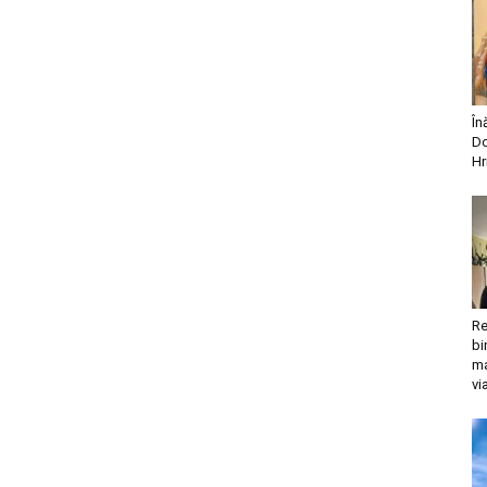
În
Do
Hr
Re
bi
ma
vi