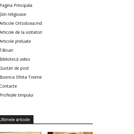
Pagina Principala
Știri religioase
Articole Ortodoxia.md
Articole de la vizitatori
Articole preluate
Tâlcuiri
Bibliotecă video
Gustări de post
Biserica Sfinta Treime
Contacte
Profețiile timpului
Ultimele articole