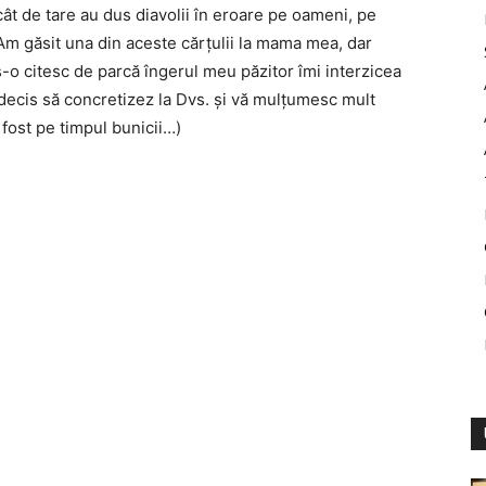
cât de tare au dus diavolii în eroare pe oameni, pe
 Am găsit una din aceste cărţulii la mama mea, dar
o citesc de parcă îngerul meu păzitor îmi interzicea
m decis să concretizez la Dvs. şi vă mulţumesc mult
 fost pe timpul bunicii…)