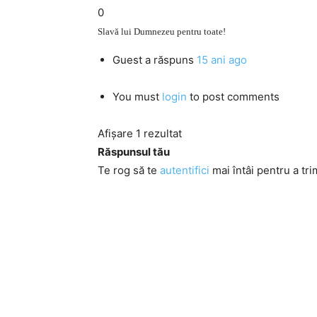
0
Slavă lui Dumnezeu pentru toate!
Guest
a răspuns
15 ani ago
You must
login
to post comments
Afișare 1 rezultat
Răspunsul tău
Te rog să te
autentifici
mai întâi pentru a tri