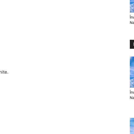
În
Na
mite.
În
Na