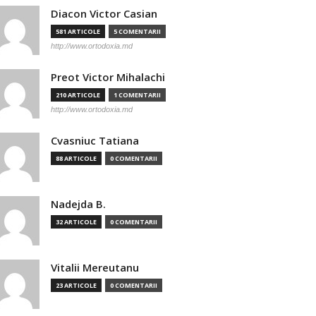
Diacon Victor Casian
581 ARTICOLE
5 COMENTARII
http://www.ortodoxia.md
Preot Victor Mihalachi
210 ARTICOLE
1 COMENTARII
http://www.ortodoxia.md
Cvasniuc Tatiana
88 ARTICOLE
0 COMENTARII
Nadejda B.
32 ARTICOLE
0 COMENTARII
Vitalii Mereutanu
23 ARTICOLE
0 COMENTARII