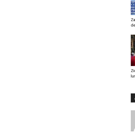
Za
de
Zi
lu