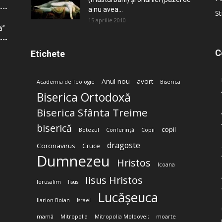
a nu avea...
St
15 aprilie 2010
ă”
C
Etichete
Anul nou
avort
Academia de Teologie
Biserica
Biserica Ortodoxă
Biserica Sfânta Treime
biserică
copil
Botezul
Conferință
Copii
dragoste
Coronavirus
Cruce
Dumnezeu
Hristos
Icoana
Iisus Hristos
Ierusalim
Iisus
Lucășeuca
Ilarion Boian
Israel
mamă
Mitropolia
Mitropolia Moldovei;
moarte