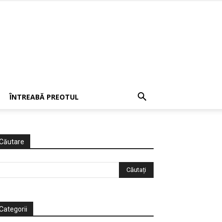
ÎNTREABĂ PREOTUL
Căutare
Categorii