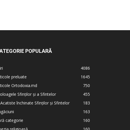
ATEGORIE POPULARĂ
iri
4086
ticole preluate
1645
ticole Ortodoxia.md
750
oloagele Sfinților și a Sfintelor
455
 Acatiste închinate Sfinților și Sfintelor
183
găciuni
163
ră categorie
160
ezia religioasă
160