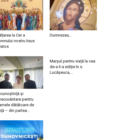
ălțarea la Cer a
Dumnezeu…
mnului nostru Iisus
istos
Marșul pentru viață la cea
de-a II-a ediție în s.
Lucășeuca,...
cunoștință și
necuvântare pentru
mele dătătoare de
ață – din partea...