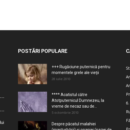
POSTĂRI POPULARE
C
+++ Rugăciune puternică pentru
St
momentele grele ale vieţii
Ar
28 iulie 2010
Ar
Pr
**** Acatistul către
Atotputernicul Dumnezeu, la
6.
vreme de necaz sau de...
Ru
5 octombrie 2010
Fă
lui
Despre păcatul malahiei
Po
(masturbării) şi onaniei (pazei de