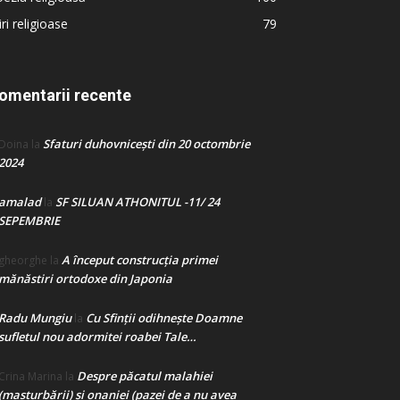
iri religioase
79
omentarii recente
Sfaturi duhovnicești din 20 octombrie
Doina
la
2024
amalad
SF SILUAN ATHONITUL -11/ 24
la
SEPEMBRIE
A început construcţia primei
gheorghe
la
mănăstiri ortodoxe din Japonia
Radu Mungiu
Cu Sfinții odihnește Doamne
la
sufletul nou adormitei roabei Tale…
Despre păcatul malahiei
Crina Marina
la
(masturbării) şi onaniei (pazei de a nu avea