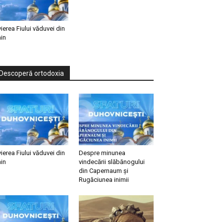
vierea Fiului văduvei din
in
Descoperă ortodoxia
vierea Fiului văduvei din
Despre minunea
in
vindecării slăbănogului
din Capernaum și
Rugăciunea inimii