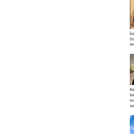
În
Do
Hr
Re
bi
ma
vi