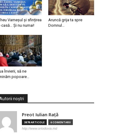
heu Vameșul și sfințirea
Aruncă grija ta spre
 casă… Și nu numai!
Domnul…
ua Învierii, să ne
minăm popoare…
Autorii noștri
Preot Iulian Raţă
3878 ARTICOLE
6 COMENTARII
http://www.ortodoxia.md