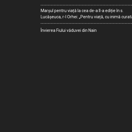
Marșul pentru viață la cea de-a II-a ediție în s.
Lucășeuca, r-l Orhei: „Pentru viață, cu inimă curat
Învierea Fiului văduvei din Nain