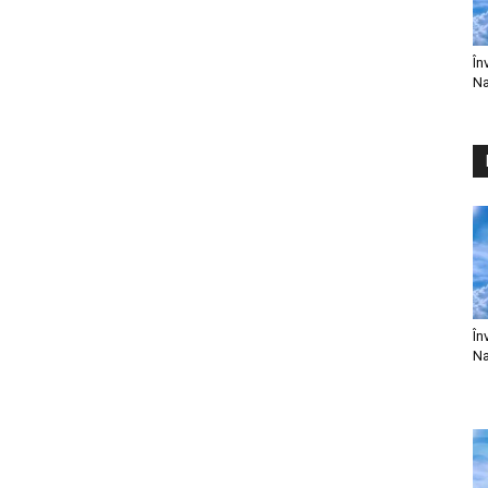
În
Na
În
Na