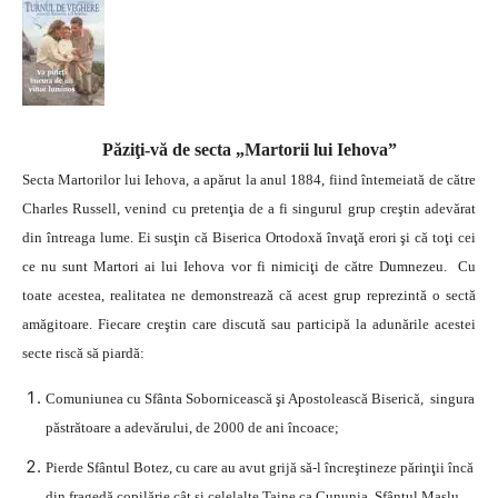
Păziţi-vă de secta „Martorii lui Iehova”
Secta Martorilor lui Iehova, a apărut la anul 1884, fiind întemeiată de către
Charles Russell, venind cu pretenţia de a fi singurul grup creştin adevărat
din întreaga lume. Ei susţin că Biserica Ortodoxă învaţă erori şi că toţi cei
ce nu sunt Martori ai lui Iehova vor fi nimiciţi de către Dumnezeu. Cu
toate acestea, realitatea ne demonstrează că acest grup reprezintă o sectă
amăgitoare. Fiecare creştin care discută sau participă la adunările acestei
secte riscă să piardă:
Comuniunea cu Sfânta Sobornicească şi Apostolească Biserică, singura
păstrătoare a adevărului, de 2000 de ani încoace;
Pierde Sfântul Botez, cu care au avut grijă să-l încreştineze părinţii încă
din fragedă copilărie cât şi celelalte Taine ca Cununia, Sfântul Maslu,