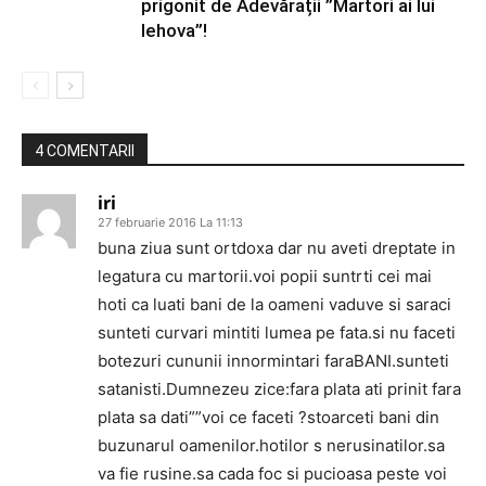
prigonit de Adevărații ”Martori ai lui
Iehova”!
4 COMENTARII
iri
27 februarie 2016 La 11:13
buna ziua sunt ortdoxa dar nu aveti dreptate in
legatura cu martorii.voi popii suntrti cei mai
hoti ca luati bani de la oameni vaduve si saraci
sunteti curvari mintiti lumea pe fata.si nu faceti
botezuri cununii innormintari faraBANI.sunteti
satanisti.Dumnezeu zice:fara plata ati prinit fara
plata sa dati””voi ce faceti ?stoarceti bani din
buzunarul oamenilor.hotilor s nerusinatilor.sa
va fie rusine.sa cada foc si pucioasa peste voi