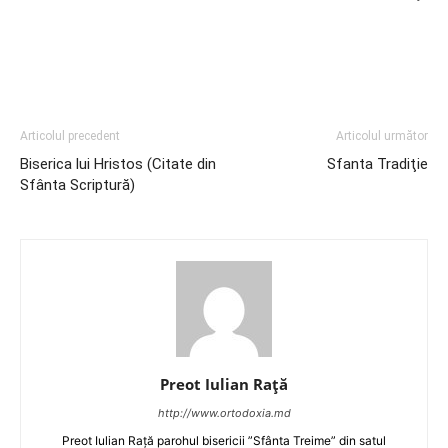
Articolul precedent
Articolul următor
Biserica lui Hristos (Citate din
Sfanta Tradiţie
Sfânta Scriptură)
Preot Iulian Raţă
http://www.ortodoxia.md
Preot Iulian Rață parohul bisericii ”Sfânta Treime” din satul