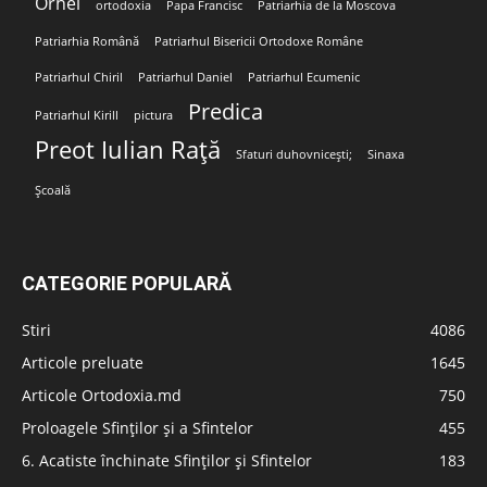
Orhei
ortodoxia
Papa Francisc
Patriarhia de la Moscova
Patriarhia Română
Patriarhul Bisericii Ortodoxe Române
Patriarhul Chiril
Patriarhul Daniel
Patriarhul Ecumenic
Predica
Patriarhul Kirill
pictura
Preot Iulian Rață
Sfaturi duhovnicești;
Sinaxa
Școală
CATEGORIE POPULARĂ
Stiri
4086
Articole preluate
1645
Articole Ortodoxia.md
750
Proloagele Sfinților și a Sfintelor
455
6. Acatiste închinate Sfinților și Sfintelor
183