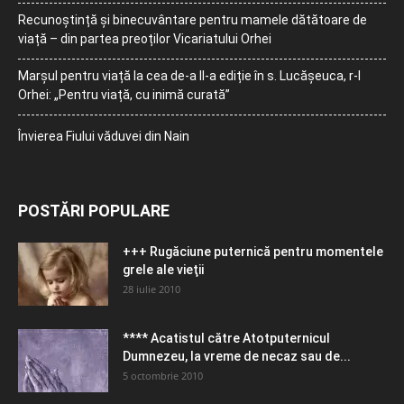
Recunoștință și binecuvântare pentru mamele dătătoare de
viață – din partea preoților Vicariatului Orhei
Marșul pentru viață la cea de-a II-a ediție în s. Lucășeuca, r-l
Orhei: „Pentru viață, cu inimă curată”
Învierea Fiului văduvei din Nain
POSTĂRI POPULARE
+++ Rugăciune puternică pentru momentele
grele ale vieţii
28 iulie 2010
**** Acatistul către Atotputernicul
Dumnezeu, la vreme de necaz sau de...
5 octombrie 2010