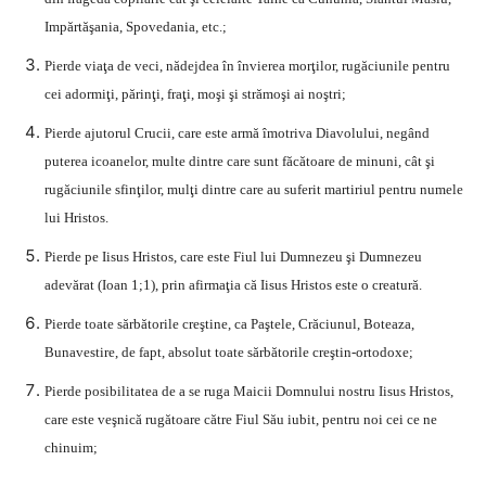
Impărtăşania, Spovedania, etc.;
Pierde viaţa de veci, nădejdea în învierea morţilor, rugăciunile pentru
cei adormiţi, părinţi, fraţi, moşi şi strămoşi ai noştri;
Pierde ajutorul Crucii, care este armă îmotriva Diavolului, negând
puterea icoanelor, multe dintre care sunt făcătoare de minuni, cât şi
rugăciunile sfinţilor, mulţi dintre care au suferit martiriul pentru numele
lui Hristos.
Pierde pe Iisus Hristos, care este Fiul lui Dumnezeu şi Dumnezeu
adevărat (Ioan 1;1), prin afirmaţia că Iisus Hristos este o creatură.
Pierde toate sărbătorile creştine, ca Paştele, Crăciunul, Boteaza,
Bunavestire, de fapt, absolut toate sărbătorile creştin-ortodoxe;
Pierde posibilitatea de a se ruga Maicii Domnului nostru Iisus Hristos,
care este veşnică rugătoare către Fiul Său iubit, pentru noi cei ce ne
chinuim;