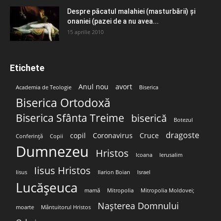
Despre păcatul malahiei (masturbării) şi
onaniei (pazei de a nu avea...
15 aprilie 2010
Etichete
Anul nou
avort
Academia de Teologie
Biserica
Biserica Ortodoxă
Biserica Sfânta Treime
biserică
Botezul
dragoste
copil
Coronavirus
Cruce
Conferință
Copii
Dumnezeu
Hristos
Icoana
Ierusalim
Iisus Hristos
Iisus
Ilarion Boian
Israel
Lucășeuca
mamă
Mitropolia
Mitropolia Moldovei;
Nașterea Domnului
moarte
Mântuitorul Hristos