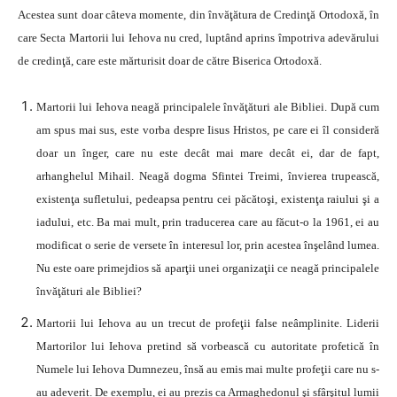
Acestea sunt doar câteva momente, din învăţătura de Credinţă Ortodoxă, în
care Secta Martorii lui Iehova nu cred, luptând aprins împotriva adevărului
de credinţă, care este mărturisit doar de către Biserica Ortodoxă.
Martorii lui Iehova neagă principalele învăţături ale Bibliei. După cum
am spus mai sus, este vorba despre Iisus Hristos, pe care ei îl consideră
doar un înger, care nu este decât mai mare decât ei, dar de fapt,
arhanghelul Mihail. Neagă dogma Sfintei Treimi, învierea trupească,
existenţa sufletului, pedeapsa pentru cei păcătoşi, existenţa raiului şi a
iadului, etc. Ba mai mult, prin traducerea care au făcut-o la 1961, ei au
modificat o serie de versete în interesul lor, prin acestea înşelând lumea.
Nu este oare primejdios să aparţii unei organizaţii ce neagă principalele
învăţături ale Bibliei?
Martorii lui Iehova au un trecut de profeţii false neâmplinite. Liderii
Martorilor lui Iehova pretind să vorbească cu autoritate profetică în
Numele lui Iehova Dumnezeu, însă au emis mai multe profeţii care nu s-
au adeverit. De exemplu, ei au prezis ca Armaghedonul şi sfârşitul lumii