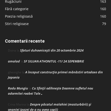
Rugăciuni
163
Fără categorie
160
Poezia religioasă
160
Stiri religioase
79
Comentarii recente
Sfaturi duhovnicești din 20 octombrie 2024
Doina
la
amalad
SF SILUAN ATHONITUL -11/ 24 SEPEMBRIE
la
A început construcţia primei mănăstiri ortodoxe din
gheorghe
la
Japonia
Radu Mungiu
Cu Sfinții odihnește Doamne sufletul nou
la
adormitei roabei Tale…
Despre păcatul malahiei (masturbării) şi
Crina Marina
la
onaniei (pazei de a nu avea copii)