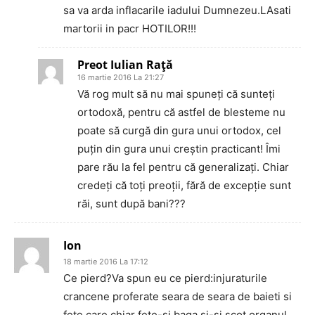
sa va arda inflacarile iadului Dumnezeu.LAsati
martorii in pacr HOTILOR!!!
Preot Iulian Raţă
16 martie 2016 La 21:27
Vă rog mult să nu mai spuneți că sunteți
ortodoxă, pentru că astfel de blesteme nu
poate să curgă din gura unui ortodox, cel
puțin din gura unui creștin practicant! Îmi
pare rău la fel pentru că generalizați. Chiar
credeți că toți preoții, fără de excepție sunt
răi, sunt după bani???
Ion
18 martie 2016 La 17:12
Ce pierd?Va spun eu ce pierd:injuraturile
crancene proferate seara de seara de baieti si
fete,care chiar fete-si baga si-si scot organul