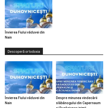
Învierea Fiului văduvei din
Nain
Descoperă ortodoxia
Învierea Fiului văduvei din
Despre minunea vindecării
Nain
slăbănogului din Capernaum
și Rugăciunea inimii