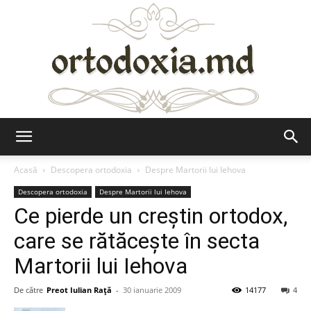
Ortodoxia.md
Acasă
Descopera ortodoxia
Despre Martorii lui Iehova
Descopera ortodoxia
Despre Martorii lui Iehova
Ce pierde un creştin ortodox,
care se rătăceşte în secta
Martorii lui Iehova
De către
Preot Iulian Raţă
-
30 ianuarie 2009
14177
4