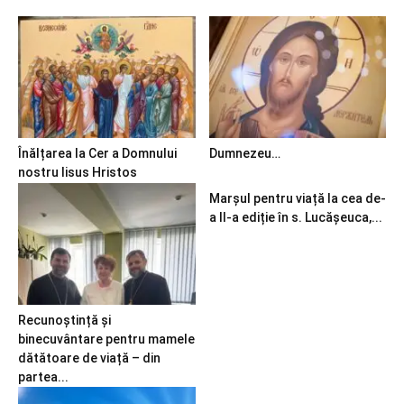
Înălțarea la Cer a Domnului
Dumnezeu…
nostru Iisus Hristos
Marșul pentru viață la cea de-
a II-a ediție în s. Lucășeuca,...
Recunoștință și
binecuvântare pentru mamele
dătătoare de viață – din
partea...