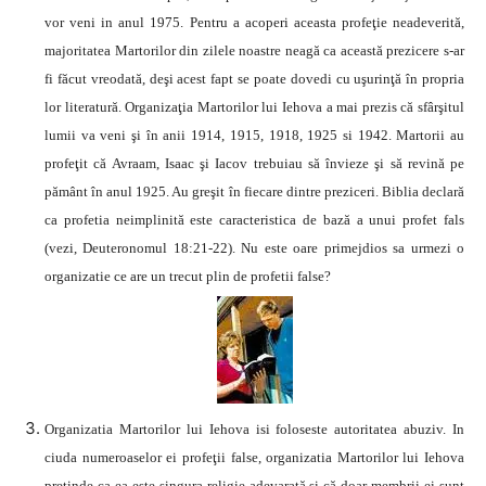
vor veni in anul 1975. Pentru a acoperi aceasta profeţie neadeverită,
majoritatea Martorilor din zilele noastre neagă ca această prezicere s-ar
fi făcut vreodată, deşi acest fapt se poate dovedi cu uşurinţă în propria
lor literatură. Organizaţia Martorilor lui Iehova a mai prezis că sfârşitul
lumii va veni şi în anii 1914, 1915, 1918, 1925 si 1942. Martorii au
profeţit că Avraam, Isaac şi Iacov trebuiau să învieze şi să revină pe
pământ în anul 1925. Au greşit în fiecare dintre preziceri. Biblia declară
ca profetia neimplinită este caracteristica de bază a unui profet fals
(vezi, Deuteronomul 18:21-22). Nu este oare primejdios sa urmezi o
organizatie ce are un trecut plin de profetii false?
Organizatia Martorilor lui Iehova isi foloseste autoritatea abuziv. In
ciuda numeroaselor ei profeţii false, organizatia Martorilor lui Iehova
pretinde ca ea este singura religie adevarată şi că doar membrii ei sunt