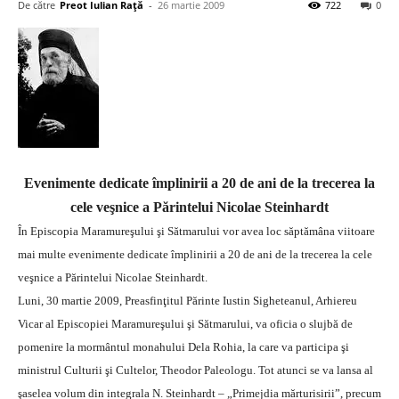
De către
Preot Iulian Raţă
-
26 martie 2009
722
0
Evenimente dedicate împlinirii a 20 de ani de la trecerea la
cele veşnice a Părintelui Nicolae Steinhardt
În Episcopia Maramureşului şi Sătmarului vor avea loc săptămâna viitoare
mai multe evenimente dedicate împlinirii a 20 de ani de la trecerea la cele
veşnice a Părintelui Nicolae Steinhardt.
Luni, 30 martie 2009, Preasfinţitul Părinte Iustin Sigheteanul, Arhiereu
Vicar al Episcopiei Maramureşului şi Sătmarului, va oficia o slujbă de
pomenire la mormântul monahului Dela Rohia, la care va participa şi
ministrul Culturii şi Cultelor, Theodor Paleologu. Tot atunci se va lansa al
şaselea volum din integrala N. Steinhardt – „Primejdia mărturisirii”, precum