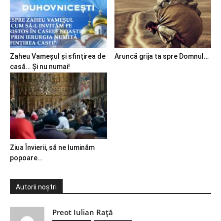
Zaheu Vameșul și sfințirea de
Aruncă grija ta spre Domnul…
casă… Și nu numai!
Ziua Învierii, să ne luminăm
popoare…
Autorii noștri
Preot Iulian Raţă