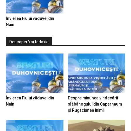
Învierea Fiului văduvei din
Nain
Descoperă ortodoxia
Învierea Fiului văduvei din
Despre minunea vindecării
Nain
slăbănogului din Capernaum
și Rugăciunea inimii