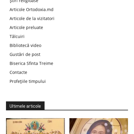
Știri religioase
Articole Ortodoxia.md
Articole de la vizitatori
Articole preluate
Tâlcuiri
Bibliotecă video
Gustări de post
Biserica Sfinta Treime
Contacte
Profețiile timpului
Ultimele articole