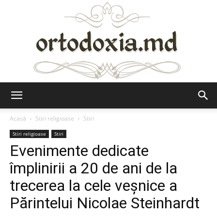
Ortodoxia.md
Acasă
Stiri religioase
Stiri
Stiri religioase
Stiri
Evenimente dedicate
împlinirii a 20 de ani de la
trecerea la cele veşnice a
Părintelui Nicolae Steinhardt