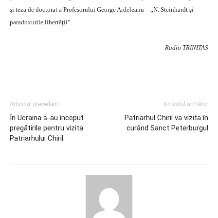
şi teza de doctorat a Profesorului George Ardeleanu – „N. Steinhardt şi
paradoxurile libertăţii”.
Radio TRINITAS
Articolul precedent
Articolul următor
În Ucraina s-au început
Patriarhul Chiril va vizita în
pregătirile pentru vizita
curând Sanct Peterburgul
Patriarhului Chiril