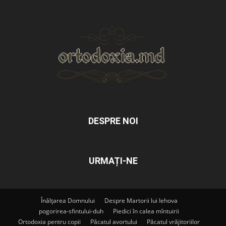
DESPRE NOI
URMAȚI-NE
Înălțarea Domnului
Despre Martorii lui Iehova
pogorirea-sfintului-duh
Piedici în calea mîntuirii
Ortodoxia pentru copii
Păcatul avortului
Păcatul vrăjitoriilor