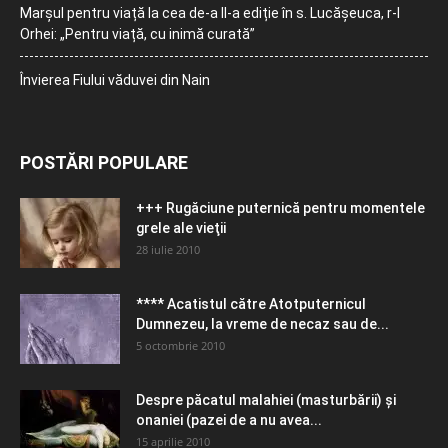
Marșul pentru viață la cea de-a II-a ediție în s. Lucășeuca, r-l
Orhei: „Pentru viață, cu inimă curată”
Învierea Fiului văduvei din Nain
POSTĂRI POPULARE
+++ Rugăciune puternică pentru momentele
grele ale vieţii
28 iulie 2010
**** Acatistul către Atotputernicul
Dumnezeu, la vreme de necaz sau de...
5 octombrie 2010
Despre păcatul malahiei (masturbării) şi
onaniei (pazei de a nu avea...
15 aprilie 2010