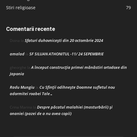
Stiri religioase
79
Comentarii recente
Sfaturi duhovnicești din 20 octombrie 2024
Doina
la
amalad
SF SILUAN ATHONITUL -11/ 24 SEPEMBRIE
la
A început construcţia primei mănăstiri ortodoxe din
gheorghe
la
Japonia
Radu Mungiu
Cu Sfinții odihnește Doamne sufletul nou
la
adormitei roabei Tale…
Despre păcatul malahiei (masturbării) şi
Crina Marina
la
onaniei (pazei de a nu avea copii)