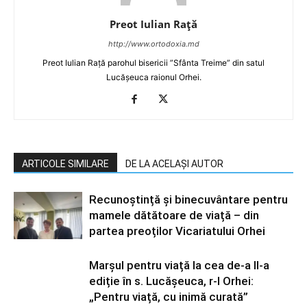
Preot Iulian Raţă
http://www.ortodoxia.md
Preot Iulian Rață parohul bisericii ”Sfânta Treime” din satul
Lucășeuca raionul Orhei.
ARTICOLE SIMILARE
DE LA ACELAȘI AUTOR
Recunoștință și binecuvântare pentru
mamele dătătoare de viață – din
partea preoților Vicariatului Orhei
Marșul pentru viață la cea de-a II-a
ediție în s. Lucășeuca, r-l Orhei:
„Pentru viață, cu inimă curată”