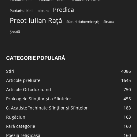
Patriarhul Chiril
Patriarhul Daniel
Patriarhul Ecumenic
Predica
Patriarhul Kirill
pictura
Preot Iulian Rață
Sfaturi duhovnicești;
Sinaxa
Școală
CATEGORIE POPULARĂ
Stiri
4086
Articole preluate
1645
Articole Ortodoxia.md
750
Proloagele Sfinților și a Sfintelor
455
6. Acatiste închinate Sfinților și Sfintelor
183
Rugăciuni
163
Fără categorie
160
Poezia religioasă
160