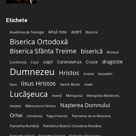
Etichete
Anul nou
avort
Academia de Teologie
Biserica
Biserica Ortodoxă
Biserica Sfânta Treime
biserică
Botezul
dragoste
copil
Coronavirus
Cruce
Conferință
Copii
Dumnezeu
Hristos
Icoana
Ierusalim
Iisus Hristos
Iisus
Ilarion Boian
Israel
Lucășeuca
mamă
Mitropolia
Mitropolia Moldovei;
Nașterea Domnului
moarte
Mântuitorul Hristos
Orhei
ortodoxia
Papa Francisc
Patriarhia de la Moscova
Patriarhia Română
Patriarhul Bisericii Ortodoxe Române