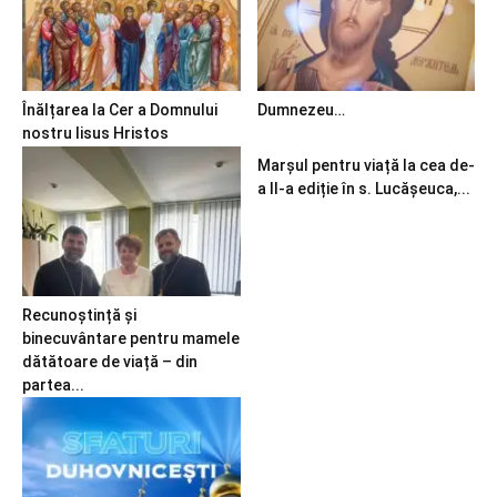
Înălțarea la Cer a Domnului
Dumnezeu…
nostru Iisus Hristos
Marșul pentru viață la cea de-
a II-a ediție în s. Lucășeuca,...
Recunoștință și
binecuvântare pentru mamele
dătătoare de viață – din
partea...