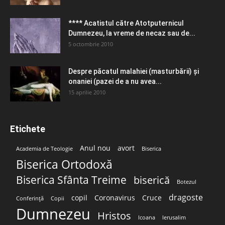
**** Acatistul către Atotputernicul
Dumnezeu, la vreme de necaz sau de...
5 octombrie 2010
Despre păcatul malahiei (masturbării) şi
onaniei (pazei de a nu avea...
15 aprilie 2010
Etichete
Anul nou
avort
Academia de Teologie
Biserica
Biserica Ortodoxă
Biserica Sfânta Treime
biserică
Botezul
dragoste
copil
Coronavirus
Cruce
Conferință
Copii
Dumnezeu
Hristos
Icoana
Ierusalim