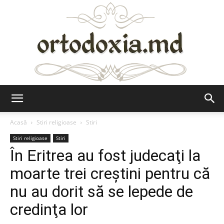
Ortodoxia.md
Acasă
Stiri religioase
Stiri
Stiri religioase
Stiri
În Eritrea au fost judecaţi la
moarte trei creştini pentru că
nu au dorit să se lepede de
credinţa lor