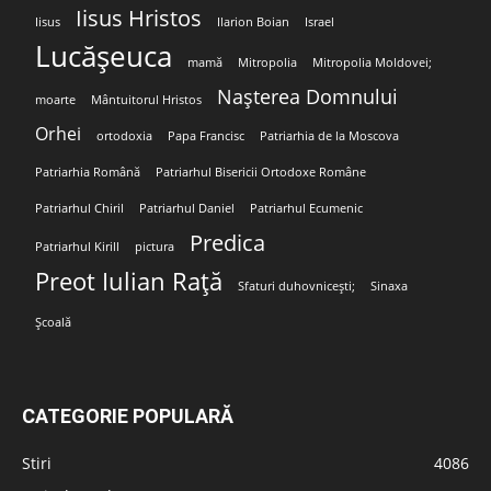
Iisus Hristos
Iisus
Ilarion Boian
Israel
Lucășeuca
mamă
Mitropolia
Mitropolia Moldovei;
Nașterea Domnului
moarte
Mântuitorul Hristos
Orhei
ortodoxia
Papa Francisc
Patriarhia de la Moscova
Patriarhia Română
Patriarhul Bisericii Ortodoxe Române
Patriarhul Chiril
Patriarhul Daniel
Patriarhul Ecumenic
Predica
Patriarhul Kirill
pictura
Preot Iulian Rață
Sfaturi duhovnicești;
Sinaxa
Școală
CATEGORIE POPULARĂ
Stiri
4086