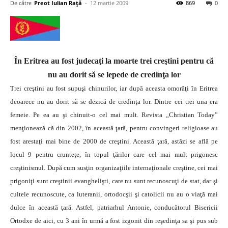
De către
Preot Iulian Raţă
-
12 martie 2009
869
0
În Eritrea au fost judecaţi la moarte trei creştini pentru că
nu au dorit să se lepede de credinţa lor
Trei creştini au fost supuşi chinurilor, iar după aceasta omorâţi în Eritrea
deoarece nu au dorit să se dezică de credinţa lor. Dintre cei trei una era
femeie. Pe ea au şi chinuit-o cel mai mult. Revista „Christian Today”
menţionează că din 2002, în această ţară, pentru convingeri religioase au
fost arestaţi mai bine de 2000 de creştini.
Această ţară, astăzi se află pe
locul 9 pentru crunteţe, în topul ţărilor care cel mai mult prigonesc
creştinismul. După cum susţin organizaţiile internaţionale creştine, cei mai
prigoniţi sunt creştinii evanghelişti, care nu sunt recunoscuţi de stat, dar şi
cultele recunoscute, ca luteranii, ortodocşii şi catolicii nu au o viaţă mai
dulce în această ţară. Astfel, patriarhul Antonie, conducătorul Bisericii
Ortodxe de aici, cu 3 ani în urmă a fost izgonit din reşedinţa sa şi pus sub