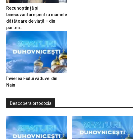
Recunoștință și
binecuvântare pentru mamele
dătătoare de viață – din
partea...
Învierea Fiului văduvei din
Nain
Descoperă ortodoxia