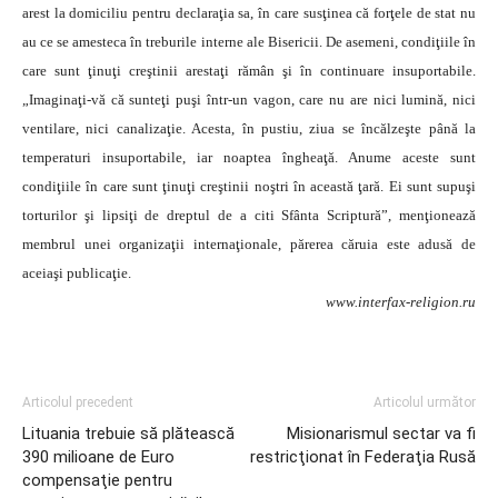
arest la domiciliu pentru declaraţia sa, în care susţinea că forţele de stat nu
au ce se amesteca în treburile interne ale Bisericii. De asemeni, condiţiile în
care sunt ţinuţi creştinii arestaţi rămân şi în continuare insuportabile.
„Imaginaţi-vă că sunteţi puşi într-un vagon, care nu are nici lumină, nici
ventilare, nici canalizaţie. Acesta, în pustiu, ziua se încălzeşte până la
temperaturi insuportabile, iar noaptea îngheaţă. Anume aceste sunt
condiţiile în care sunt ţinuţi creştinii noştri în această ţară. Ei sunt supuşi
torturilor şi lipsiţi de dreptul de a citi Sfânta Scriptură”, menţionează
membrul unei organizaţii internaţionale, părerea căruia este adusă de
aceiaşi publicaţie.
www.interfax-religion.ru
Articolul precedent
Articolul următor
Lituania trebuie să plătească
Misionarismul sectar va fi
390 milioane de Euro
restricţionat în Federaţia Rusă
compensaţie pentru