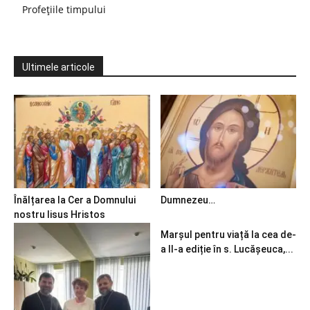
Profețiile timpului
Ultimele articole
Înălțarea la Cer a Domnului
Dumnezeu…
nostru Iisus Hristos
Marșul pentru viață la cea de-
a II-a ediție în s. Lucășeuca,...