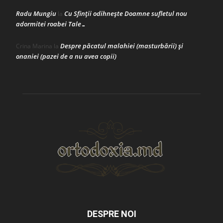
Radu Mungiu
Cu Sfinții odihnește Doamne sufletul nou
la
adormitei roabei Tale…
Despre păcatul malahiei (masturbării) şi
Crina Marina
la
onaniei (pazei de a nu avea copii)
DESPRE NOI