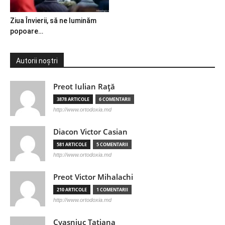
Ziua Învierii, să ne luminăm
popoare…
Autorii noștri
Preot Iulian Raţă
3878 ARTICOLE
6 COMENTARII
http://www.ortodoxia.md
Diacon Victor Casian
581 ARTICOLE
5 COMENTARII
http://www.ortodoxia.md
Preot Victor Mihalachi
210 ARTICOLE
1 COMENTARII
http://www.ortodoxia.md
Cvasniuc Tatiana