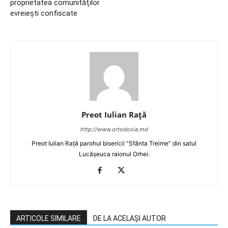
proprietatea comunităţilor
evreieşti confiscate
Preot Iulian Raţă
http://www.ortodoxia.md
Preot Iulian Rață parohul bisericii ”Sfânta Treime” din satul
Lucășeuca raionul Orhei.
ARTICOLE SIMILARE
DE LA ACELAȘI AUTOR