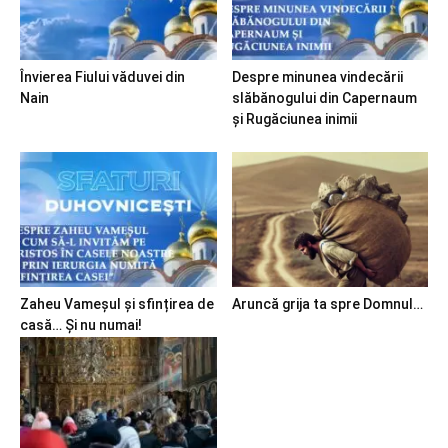
Învierea Fiului văduvei din
Despre minunea vindecării
Nain
slăbănogului din Capernaum
și Rugăciunea inimii
Zaheu Vameșul și sfințirea de
Aruncă grija ta spre Domnul…
casă… Și nu numai!