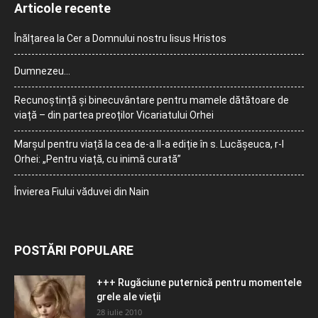
Articole recente
Înălțarea la Cer a Domnului nostru Iisus Hristos
Dumnezeu…
Recunoștință și binecuvântare pentru mamele dătătoare de
viață – din partea preoților Vicariatului Orhei
Marșul pentru viață la cea de-a II-a ediție în s. Lucășeuca, r-l
Orhei: „Pentru viață, cu inimă curată”
Învierea Fiului văduvei din Nain
POSTĂRI POPULARE
+++ Rugăciune puternică pentru momentele
grele ale vieţii
28 iulie 2010