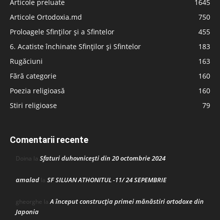
Articole preluate
1645
Articole Ortodoxia.md
750
Proloagele Sfinților și a Sfintelor
455
6. Acatiste închinate Sfinților și Sfintelor
183
Rugăciuni
163
Fără categorie
160
Poezia religioasă
160
Stiri religioase
79
Comentarii recente
Sfaturi duhovnicești din 20 octombrie 2024
Doina
la
amalad
SF SILUAN ATHONITUL -11/ 24 SEPEMBRIE
la
A început construcţia primei mănăstiri ortodoxe din
gheorghe
la
Japonia