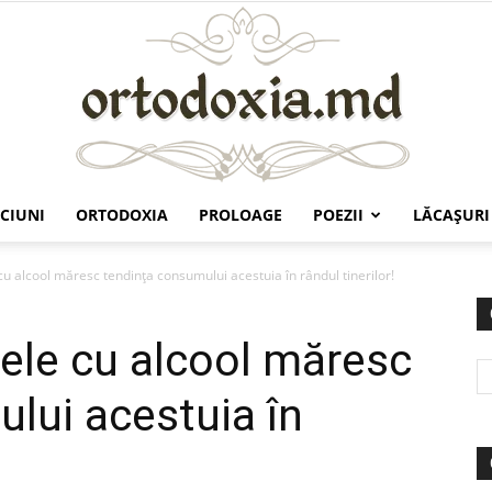
CIUNI
ORTODOXIA
PROLOAGE
POEZII
LĂCAŞURI
Ortodoxia.md
cu alcool măresc tendinţa consumului acestuia în rândul tinerilor!
mele cu alcool măresc
lui acestuia în