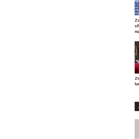
Za
sf
nu
Zi
lu