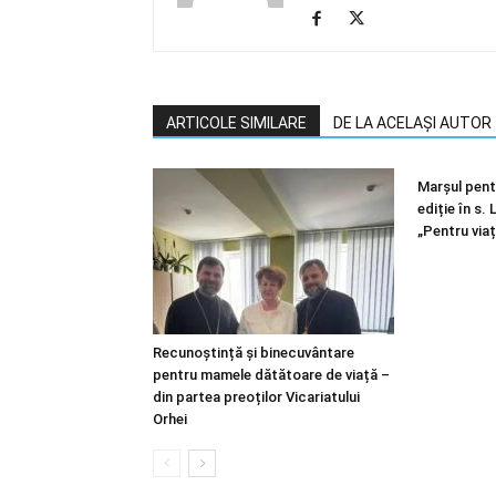
ARTICOLE SIMILARE
DE LA ACELAȘI AUTOR
Marșul pentr
ediție în s.
„Pentru viaț
Recunoștință și binecuvântare
pentru mamele dătătoare de viață –
din partea preoților Vicariatului
Orhei