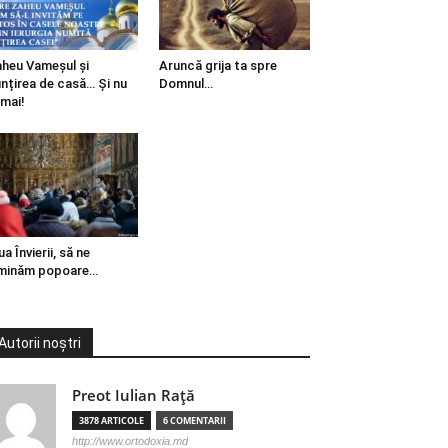
heu Vameșul și
Aruncă grija ta spre
ințirea de casă… Și nu
Domnul…
mai!
ua Învierii, să ne
minăm popoare…
Autorii noștri
Preot Iulian Raţă
3878 ARTICOLE
6 COMENTARII
http://www.ortodoxia.md