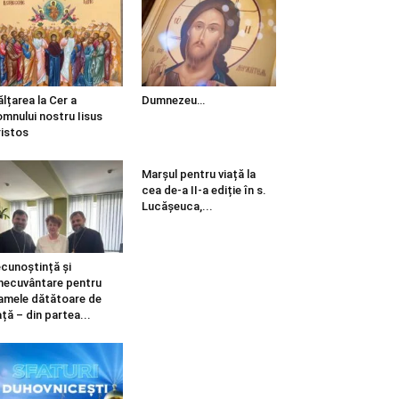
ălțarea la Cer a
Dumnezeu…
mnului nostru Iisus
istos
Marșul pentru viață la
cea de-a II-a ediție în s.
Lucășeuca,...
cunoștință și
necuvântare pentru
mele dătătoare de
ață – din partea...