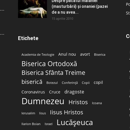
Despre păcatul malahiei
Po
(masturbării) şi onaniei (pazei
de a nu avea...
St
15 aprilie 2010
C
Etichete
Anul nou
avort
Academia de Teologie
Biserica
Biserica Ortodoxă
Biserica Sfânta Treime
biserică
copil
Botezul
Conferință
Copii
dragoste
Coronavirus
Cruce
Dumnezeu
Hristos
Icoana
Iisus Hristos
Ierusalim
Iisus
Lucășeuca
Ilarion Boian
Israel