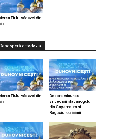
vierea Fiului văduvei din
in
Descoperă ortodoxia
vierea Fiului văduvei din
Despre minunea
in
vindecării slăbănogului
din Capernaum și
Rugăciunea inimii