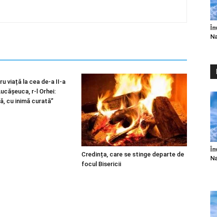
În
Na
u viață la cea de-a II-a
 Lucășeuca, r-l Orhei:
ă, cu inimă curată”
În
Credința, care se stinge departe de
Na
focul Bisericii