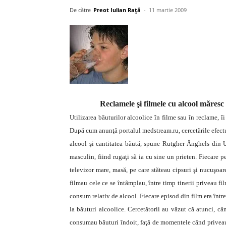
De către
Preot Iulian Raţă
-
11 martie 2009
Reclamele şi filmele cu alcool măresc
Utilizarea băuturilor alcoolice în filme sau în reclame, î
După cum anunţă portalul medstream.ru, cercetările efectua
alcool şi cantitatea băută, spune Rutgher Ănghels din
masculin, fiind rugaţi să ia cu sine un prieten. Fiecare 
televizor mare, masă, pe care stăteau cipsuri şi nucuşoar
filmau cele ce se întâmplau, între timp tinerii priveau f
consum relativ de alcool. Fiecare episod din film era între
la băuturi alcoolice. Cercetătorii au văzut că atunci, câ
consumau băuturi îndoit, faţă de momentele când priveau 