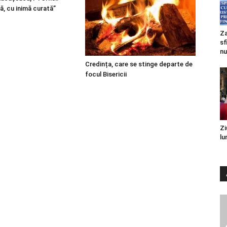
ă, cu inimă curată”
Za
sf
nu
Credința, care se stinge departe de
focul Bisericii
Zi
lu