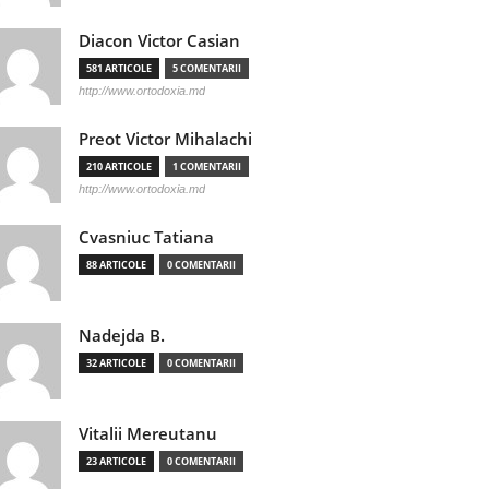
Diacon Victor Casian
581 ARTICOLE
5 COMENTARII
http://www.ortodoxia.md
Preot Victor Mihalachi
210 ARTICOLE
1 COMENTARII
http://www.ortodoxia.md
Cvasniuc Tatiana
88 ARTICOLE
0 COMENTARII
Nadejda B.
32 ARTICOLE
0 COMENTARII
Vitalii Mereutanu
23 ARTICOLE
0 COMENTARII