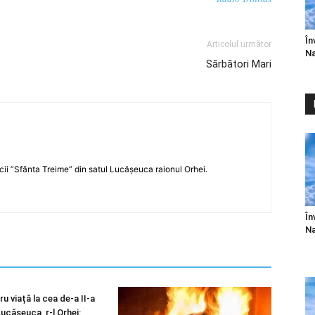
În
Articolul următor
Na
Sărbători Mari
icii ”Sfânta Treime” din satul Lucășeuca raionul Orhei.
În
Na
u viață la cea de-a II-a
 Lucășeuca, r-l Orhei: