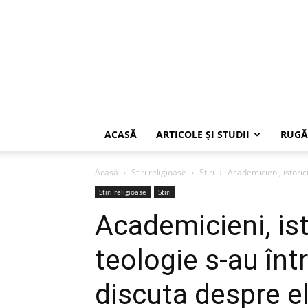
ACASĂ
ARTICOLE ŞI STUDII
RUGĂ
Acasă
Stiri religioase
Stiri
Academicieni, istorici
Stiri religioase
Stiri
Academicieni, ist
teologie s-au înt
discuta despre el