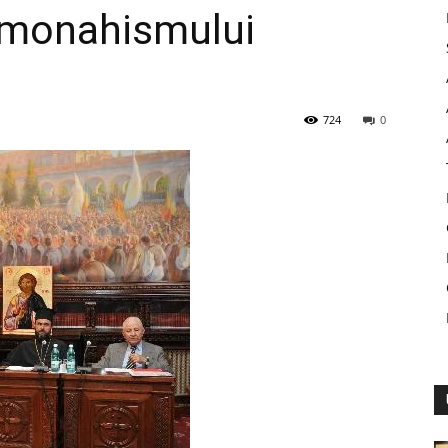
i monahismului
724
0