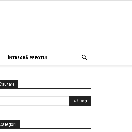
ÎNTREABĂ PREOTUL
Căutare
Categorii