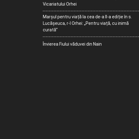
Vicariatului Orhei
Marșul pentru viață la cea de-a II-a ediție în s.
Lucășeuca, r-l Orhei: „Pentru viață, cu inimă
curată”
Învierea Fiului văduvei din Nain