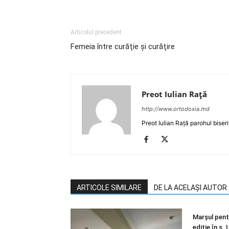
Articolul precedent
Femeia între curăţie şi curăţire
Preot Iulian Raţă
http://www.ortodoxia.md
Preot Iulian Rață parohul biser
ARTICOLE SIMILARE
DE LA ACELAȘI AUTOR
Marșul pentr
ediție în s.