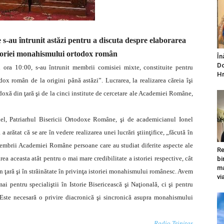
ie s-au întrunit astăzi pentru a discuta despre elaborarea
storiei monahismului ortodox român
În
Do
 ora 10:00, s-au întrunit membrii comisiei mixte, constituite pentru
Hr
dox român de la origini până astăzi”. Lucrarea, la realizarea căreia îşi
odoxă din ţară şi de la cinci institute de cercetare ale Academiei Române,
niel, Patriarhul Bisericii Ortodoxe Române, şi de academicianul Ionel
arătat că se are în vedere realizarea unei lucrări ştiinţifice, „făcută în
mbrii Academiei Române persoane care au studiat diferite aspecte ale
Re
a aceasta atât pentru o mai mare credibilitate a istoriei respective, cât
bi
ma
 în ţară şi în străinătate în privinţa istoriei monahismului românesc. Avem
vi
ai pentru specialiştii în Istorie Bisericească şi Naţională, ci şi pentru
e. Este necesară o privire diacronică şi sincronică asupra monahismului
Radio Trinitas