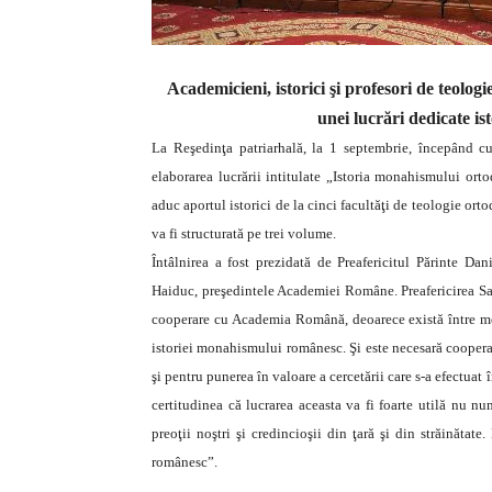
Academicieni, istorici şi profesori de teolog
unei lucrări dedicate i
La Reşedinţa patriarhală, la 1 septembrie, începând cu
elaborarea lucrării intitulate „Istoria monahismului orto
aduc aportul istorici de la cinci facultăţi de teologie ort
va fi structurată pe trei volume.
Întâlnirea a fost prezidată de Preafericitul Părinte Da
Haiduc, preşedintele Academiei Române. Preafericirea Sa a 
cooperare cu Academia Română, deoarece există între me
istoriei monahismului românesc. Şi este necesară cooperare
şi pentru punerea în valoare a cercetării care s-a efectuat
certitudinea că lucrarea aceasta va fi foarte utilă nu num
preoţii noştri şi credincioşii din ţară şi din străinătat
românesc”.