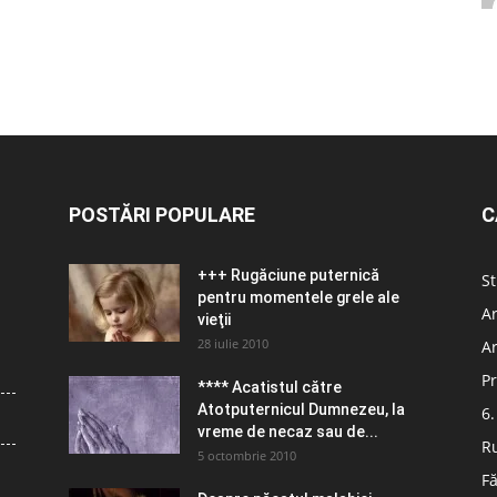
POSTĂRI POPULARE
C
+++ Rugăciune puternică
St
pentru momentele grele ale
Ar
vieţii
28 iulie 2010
Ar
Pr
**** Acatistul către
Atotputernicul Dumnezeu, la
6.
vreme de necaz sau de...
R
5 octombrie 2010
Fă