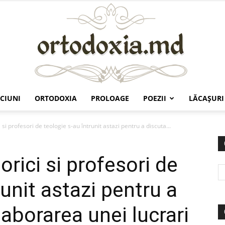
CIUNI
ORTODOXIA
PROLOAGE
POEZII
LĂCAŞURI
Ortodoxia.md
 si profesori de teologie s-au întrunit astazi pentru a discuta...
orici si profesori de
runit astazi pentru a
aborarea unei lucrari