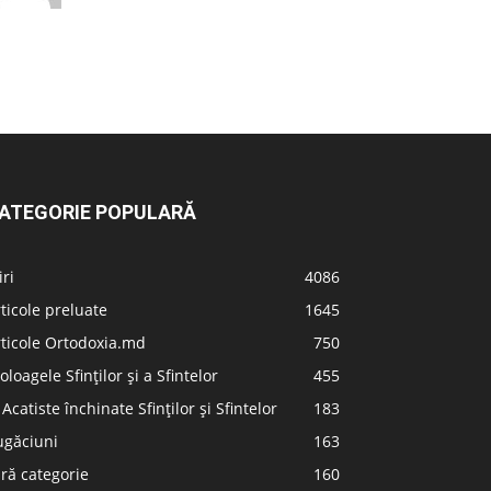
ATEGORIE POPULARĂ
iri
4086
ticole preluate
1645
ticole Ortodoxia.md
750
oloagele Sfinților și a Sfintelor
455
 Acatiste închinate Sfinților și Sfintelor
183
ugăciuni
163
ră categorie
160