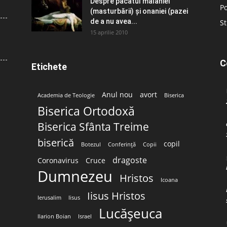
Despre păcatul malahiei
Po
(masturbării) şi onaniei (pazei
de a nu avea...
St
15 aprilie 2010
C
Etichete
Anul nou
avort
Academia de Teologie
Biserica
Biserica Ortodoxă
Biserica Sfânta Treime
biserică
copil
Botezul
Conferință
Copii
dragoste
Coronavirus
Cruce
Dumnezeu
Hristos
Icoana
Iisus Hristos
Ierusalim
Iisus
Lucășeuca
Ilarion Boian
Israel