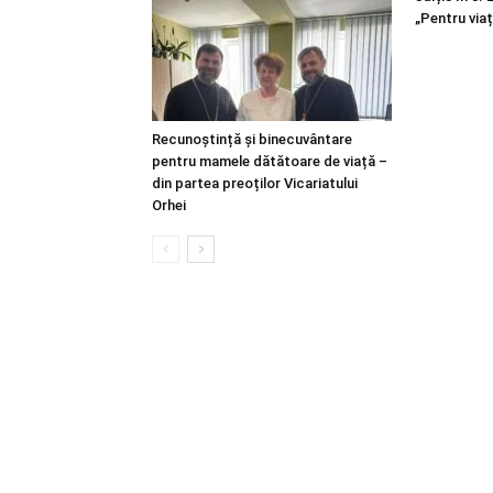
„Pentru viaț
Recunoștință și binecuvântare
pentru mamele dătătoare de viață –
din partea preoților Vicariatului
Orhei