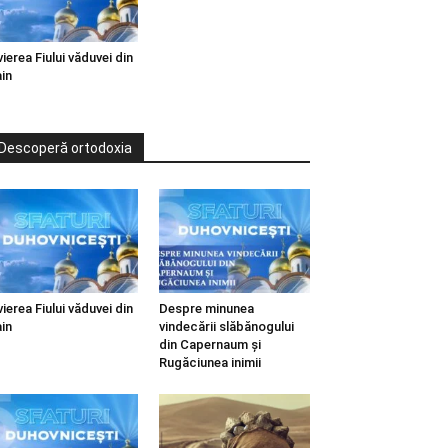
vierea Fiului văduvei din
in
Descoperă ortodoxia
vierea Fiului văduvei din
Despre minunea
in
vindecării slăbănogului
din Capernaum și
Rugăciunea inimii