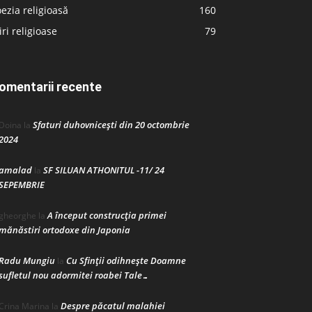
ezia religioasă
160
iri religioase
79
omentarii recente
Sfaturi duhovnicești din 20 octombrie
Doina
la
2024
amalad
SF SILUAN ATHONITUL -11/ 24
la
SEPEMBRIE
A început construcţia primei
gheorghe
la
mănăstiri ortodoxe din Japonia
Radu Mungiu
Cu Sfinții odihnește Doamne
la
sufletul nou adormitei roabei Tale…
Despre păcatul malahiei
Crina Marina
la