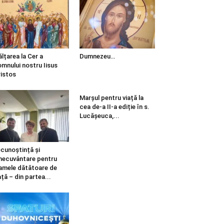
ălțarea la Cer a
Dumnezeu…
mnului nostru Iisus
istos
Marșul pentru viață la
cea de-a II-a ediție în s.
Lucășeuca,...
cunoștință și
necuvântare pentru
mele dătătoare de
ață – din partea...