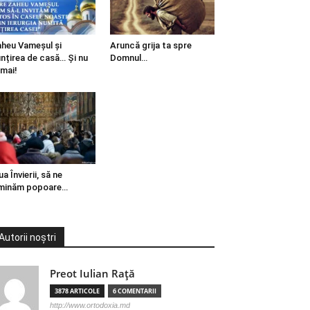
heu Vameșul și
Aruncă grija ta spre
ințirea de casă… Și nu
Domnul…
mai!
ua Învierii, să ne
minăm popoare…
Autorii noștri
Preot Iulian Raţă
3878 ARTICOLE
6 COMENTARII
http://www.ortodoxia.md