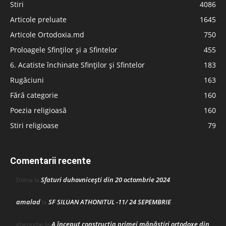
Stiri
4086
Articole preluate
1645
Articole Ortodoxia.md
750
Proloagele Sfinților și a Sfintelor
455
6. Acatiste închinate Sfinților și Sfintelor
183
Rugăciuni
163
Fără categorie
160
Poezia religioasă
160
Stiri religioase
79
Comentarii recente
Sfaturi duhovnicești din 20 octombrie 2024
Doina
la
amalad
SF SILUAN ATHONITUL -11/ 24 SEPEMBRIE
la
A început construcţia primei mănăstiri ortodoxe din
gheorghe
la