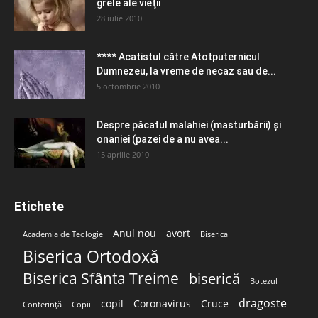
grele ale vieţii
28 iulie 2010
**** Acatistul către Atotputernicul
Dumnezeu, la vreme de necaz sau de...
5 octombrie 2010
Despre păcatul malahiei (masturbării) şi
onaniei (pazei de a nu avea...
15 aprilie 2010
Etichete
Anul nou
avort
Academia de Teologie
Biserica
Biserica Ortodoxă
Biserica Sfânta Treime
biserică
Botezul
dragoste
copil
Coronavirus
Cruce
Conferință
Copii