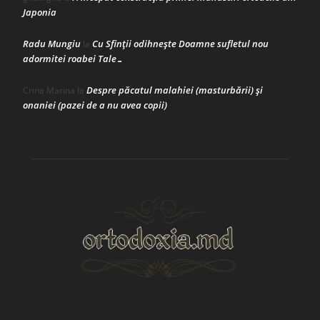
Japonia
Radu Mungiu
Cu Sfinții odihnește Doamne sufletul nou
la
adormitei roabei Tale…
Despre păcatul malahiei (masturbării) şi
Crina Marina
la
onaniei (pazei de a nu avea copii)