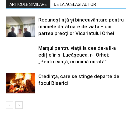
ARTICOLE SIMILARE
DE LA ACELAȘI AUTOR
Recunoștință și binecuvântare pentru
mamele dătătoare de viață – din
partea preoților Vicariatului Orhei
Marșul pentru viață la cea de-a II-a
ediție în s. Lucășeuca, r-l Orhei:
„Pentru viață, cu inimă curată”
Credința, care se stinge departe de
focul Bisericii