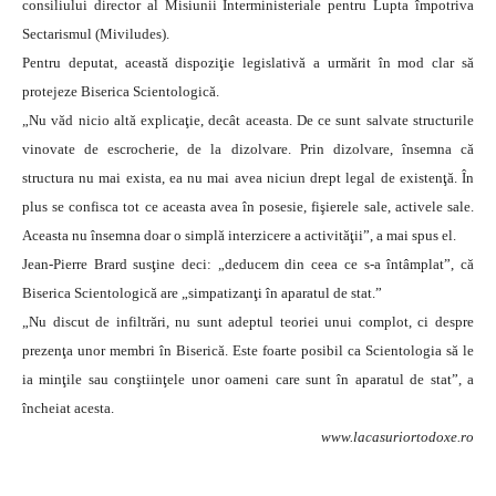
consiliului director al Misiunii Interministeriale pentru Lupta împotriva
Sectarismul (Miviludes).
Pentru deputat, această dispoziţie legislativă a urmărit în mod clar să
protejeze Biserica Scientologică.
„Nu văd nicio altă explicaţie, decât aceasta. De ce sunt salvate structurile
vinovate de escrocherie, de la dizolvare. Prin dizolvare, însemna că
structura nu mai exista, ea nu mai avea niciun drept legal de existenţă. În
plus se confisca tot ce aceasta avea în posesie, fişierele sale, activele sale.
Aceasta nu însemna doar o simplă interzicere a activităţii”, a mai spus el.
Jean-Pierre Brard susţine deci: „deducem din ceea ce s-a întâmplat”, că
Biserica Scientologică are „simpatizanţi în aparatul de stat.”
„Nu discut de infiltrări, nu sunt adeptul teoriei unui complot, ci despre
prezenţa unor membri în Biserică. Este foarte posibil ca Scientologia să le
ia minţile sau conştiinţele unor oameni care sunt în aparatul de stat”, a
încheiat acesta.
www.lacasuriortodoxe.ro