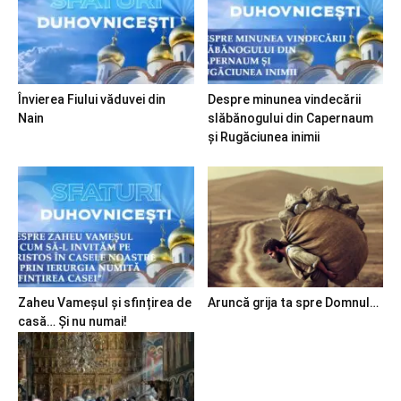
Învierea Fiului văduvei din
Despre minunea vindecării
Nain
slăbănogului din Capernaum
și Rugăciunea inimii
Zaheu Vameșul și sfințirea de
Aruncă grija ta spre Domnul…
casă… Și nu numai!