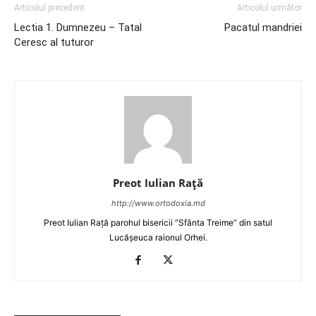
Articolul precedent
Articolul următor
Lectia 1. Dumnezeu – Tatal
Pacatul mandriei
Ceresc al tuturor
Preot Iulian Raţă
http://www.ortodoxia.md
Preot Iulian Rață parohul bisericii ”Sfânta Treime” din satul
Lucășeuca raionul Orhei.