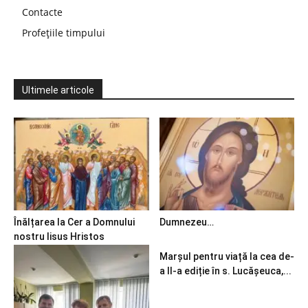
Contacte
Profețiile timpului
Ultimele articole
Înălțarea la Cer a Domnului
Dumnezeu…
nostru Iisus Hristos
Marșul pentru viață la cea de-
a II-a ediție în s. Lucășeuca,...