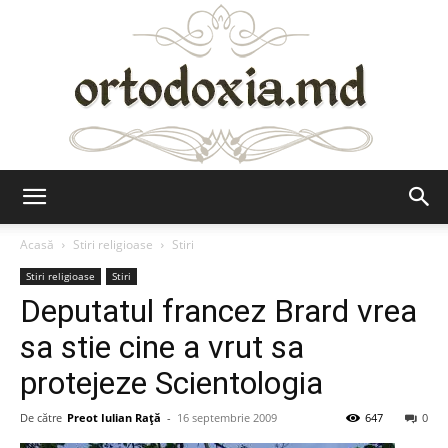
Ortodoxia.md
Acasă
Stiri religioase
Stiri
Stiri religioase
Stiri
Deputatul francez Brard vrea
sa stie cine a vrut sa
protejeze Scientologia
De către
Preot Iulian Raţă
-
16 septembrie 2009
647
0