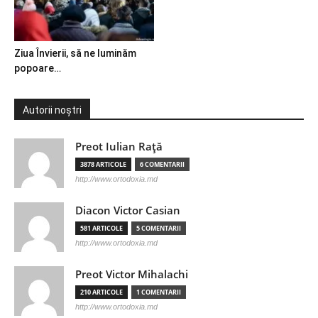
Ziua Învierii, să ne luminăm
popoare…
Autorii noștri
Preot Iulian Raţă
3878 ARTICOLE
6 COMENTARII
http://www.ortodoxia.md
Diacon Victor Casian
581 ARTICOLE
5 COMENTARII
http://www.ortodoxia.md
Preot Victor Mihalachi
210 ARTICOLE
1 COMENTARII
http://www.ortodoxia.md