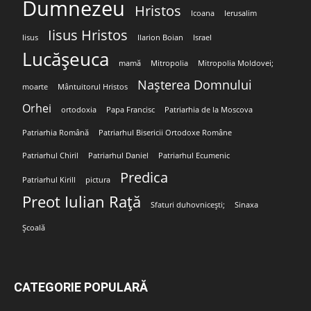
Dumnezeu
Hristos
Icoana
Ierusalim
Iisus Hristos
Iisus
Ilarion Boian
Israel
Lucășeuca
mamă
Mitropolia
Mitropolia Moldovei;
Nașterea Domnului
moarte
Mântuitorul Hristos
Orhei
ortodoxia
Papa Francisc
Patriarhia de la Moscova
Patriarhia Română
Patriarhul Bisericii Ortodoxe Române
Patriarhul Chiril
Patriarhul Daniel
Patriarhul Ecumenic
Predica
Patriarhul Kirill
pictura
Preot Iulian Rață
Sfaturi duhovnicești;
Sinaxa
Școală
CATEGORIE POPULARĂ