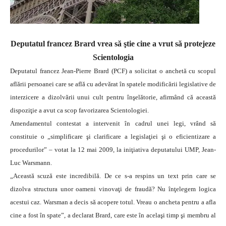
Deputatul francez Brard vrea să ştie cine a vrut să protejeze
Scientologia
Deputatul francez Jean-Pierre Brard (PCF) a solicitat o anchetă cu scopul
aflării persoanei care se află cu adevărat în spatele modificării legislative de
interzicere a dizolvării unui cult pentru înşelătorie, afirmând că această
dispoziţie a avut ca scop favorizarea Scientologiei.
Amendamentul contestat a intervenit în cadrul unei legi, vrând să
constituie o „simplificare şi clarificare a legislaţiei şi o eficientizare a
procedurilor” – votat la 12 mai 2009, la iniţiativa deputatului UMP, Jean-
Luc Warsmann.
„Această scuză este incredibilă. De ce s-a respins un text prin care se
dizolva structura unor oameni vinovaţi de fraudă? Nu înţelegem logica
acestui caz. Warsman a decis să acopere totul. Vreau o ancheta pentru a afla
cine a fost în spate”, a declarat Brard, care este în acelaşi timp şi membru al