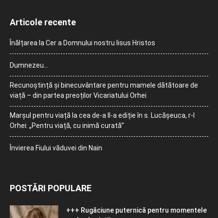
Articole recente
Înălțarea la Cer a Domnului nostru Iisus Hristos
Dumnezeu…
Recunoștință și binecuvântare pentru mamele dătătoare de
viață – din partea preoților Vicariatului Orhei
Marșul pentru viață la cea de-a II-a ediție în s. Lucășeuca, r-l
Orhei: „Pentru viață, cu inimă curată”
Învierea Fiului văduvei din Nain
POSTĂRI POPULARE
+++ Rugăciune puternică pentru momentele