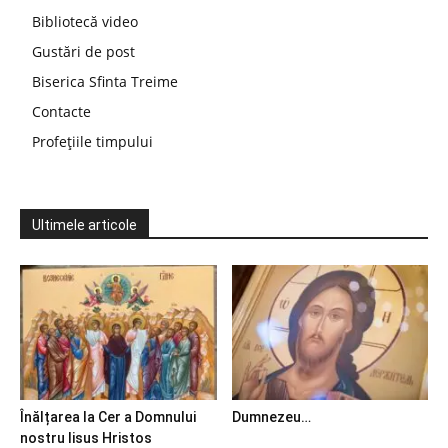
Bibliotecă video
Gustări de post
Biserica Sfinta Treime
Contacte
Profețiile timpului
Ultimele articole
Înălțarea la Cer a Domnului
Dumnezeu…
nostru Iisus Hristos