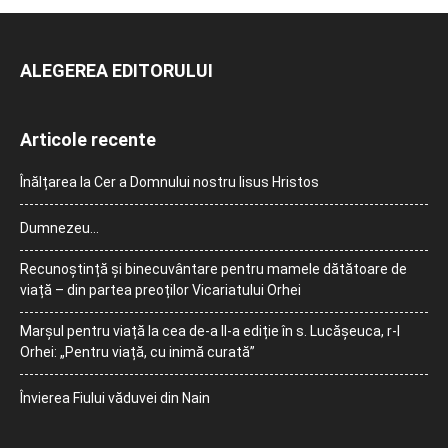
ALEGEREA EDITORULUI
Articole recente
Înălțarea la Cer a Domnului nostru Iisus Hristos
Dumnezeu…
Recunoștință și binecuvântare pentru mamele dătătoare de
viață – din partea preoților Vicariatului Orhei
Marșul pentru viață la cea de-a II-a ediție în s. Lucășeuca, r-l
Orhei: „Pentru viață, cu inimă curată”
Învierea Fiului văduvei din Nain