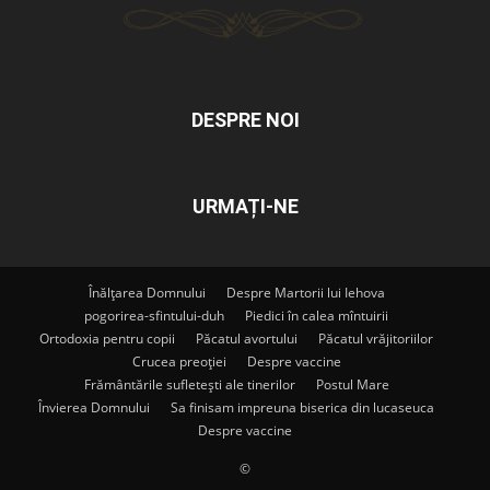
DESPRE NOI
URMAȚI-NE
Înălțarea Domnului
Despre Martorii lui Iehova
pogorirea-sfintului-duh
Piedici în calea mîntuirii
Ortodoxia pentru copii
Păcatul avortului
Păcatul vrăjitoriilor
Crucea preoției
Despre vaccine
Frământările sufletești ale tinerilor
Postul Mare
Învierea Domnului
Sa finisam impreuna biserica din lucaseuca
Despre vaccine
©