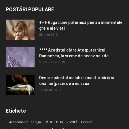
POSTĂRI POPULARE
+++ Rugăciune puternică pentru momentele
grele ale vieţii
28 iulie 2010
**** Acatistul către Atotputernicul
Dumnezeu, la vreme de necaz sau de...
5 octombrie 2010
Despre păcatul malahiei (masturbării) şi
onaniei (pazei de a nu avea...
15 aprilie 2010
Etichete
Anul nou
avort
Academia de Teologie
Biserica