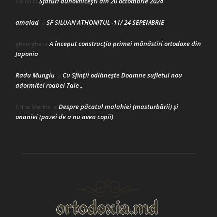
Sfaturi duhovnicești din 20 octombrie 2024
Doina
la
amalad
SF SILUAN ATHONITUL -11/ 24 SEPEMBRIE
la
A început construcţia primei mănăstiri ortodoxe din
gheorghe
la
Japonia
Radu Mungiu
Cu Sfinții odihnește Doamne sufletul nou
la
adormitei roabei Tale…
Despre păcatul malahiei (masturbării) şi
Crina Marina
la
onaniei (pazei de a nu avea copii)