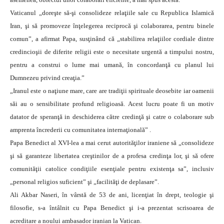
Vaticanul „doreşte să-şi consolideze relaţiile sale cu Republica Islamică
Iran, şi să promoveze înţelegerea reciprocă şi colaborarea, pentru binele
comun”, a afirmat Papa, susţinând că „stabilirea relaţiilor cordiale dintre
credincioşii de diferite religii este o necesitate urgentă a timpului nostru,
pentru a construi o lume mai umană, în concordanţă cu planul lui
Dumnezeu privind creaţia.”
„Iranul este o naţiune mare, care are tradiţii spirituale deosebite iar oamenii
săi au o sensibilitate profund religioasă. Acest lucru poate fi un motiv
datator de speranţă in deschiderea către credinţă şi catre o colaborare sub
amprenta încrederii cu comunitatea internaţională” .
Papa Benedict al XVI-lea a mai cerut autorităţilor iraniene să „consolideze
şi să garanteze libertatea creştinilor de a profesa credinţa lor, şi să ofere
comunităţii catolice condiţiile esenţiale pentru existenţa sa”, inclusiv
„personal religios suficient” şi „facilităţi de deplasare”.
Ali Akbar Naseri, în vârstă de 53 de ani, licenţiat în drept, teologie şi
filosofie, s-a întâlnit cu Papa Benedict şi i-a prezentat scrisoarea de
acreditare a noului ambasador iranian la Vatican.