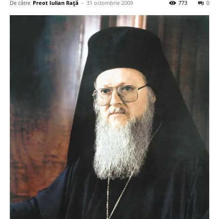
De către
Preot Iulian Raţă
-
31 octombrie 2009
773
0