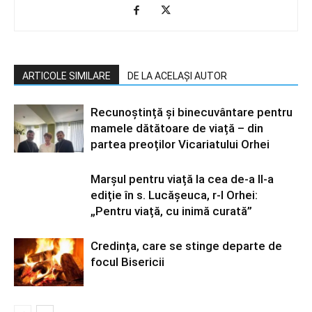
ARTICOLE SIMILARE
DE LA ACELAȘI AUTOR
Recunoștință și binecuvântare pentru
mamele dătătoare de viață – din
partea preoților Vicariatului Orhei
Marșul pentru viață la cea de-a II-a
ediție în s. Lucășeuca, r-l Orhei:
„Pentru viață, cu inimă curată”
Credința, care se stinge departe de
focul Bisericii