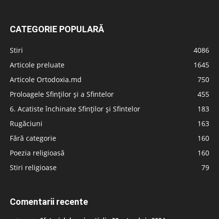
CATEGORIE POPULARĂ
Stiri
4086
Articole preluate
1645
Articole Ortodoxia.md
750
Proloagele Sfinților și a Sfintelor
455
6. Acatiste închinate Sfinților și Sfintelor
183
Rugăciuni
163
Fără categorie
160
Poezia religioasă
160
Stiri religioase
79
Comentarii recente