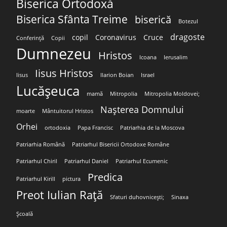
Biserica Ortodoxă
Biserica Sfânta Treime
biserică
Botezul
dragoste
copil
Coronavirus
Cruce
Conferință
Copii
Dumnezeu
Hristos
Icoana
Ierusalim
Iisus Hristos
Iisus
Ilarion Boian
Israel
Lucășeuca
mamă
Mitropolia
Mitropolia Moldovei;
Nașterea Domnului
moarte
Mântuitorul Hristos
Orhei
ortodoxia
Papa Francisc
Patriarhia de la Moscova
Patriarhia Română
Patriarhul Bisericii Ortodoxe Române
Patriarhul Chiril
Patriarhul Daniel
Patriarhul Ecumenic
Predica
Patriarhul Kirill
pictura
Preot Iulian Rață
Sfaturi duhovnicești;
Sinaxa
Școală