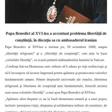
Papa Benedict al XVI-lea a accentuat problema libertăţii de
conştiinţă, în discuţia sa cu ambasadorul iranian
Papa Benedict al XVI-lea a insistat joi, 29 octombrie 2009, asupra
„libertăţii religioase” şi a „libertăţii de conştiinţă”, care stau la baza
„celorlalte libertăţi”, cu ocazia primirii ambasadorului Iranului la Vatican.
„Credinţa într-un Dumnezeu unic trebuie să îi adune pe toţi credincioşii şi
să îi încurajeze să lucreze împreună pentru apărarea şi promovarea valorilor
fundamentale umane. Printre drepturile universale ale omului, libertatea
religioasă şi libertatea de conştiinţă sunt fundamentale, întrucât acestea
sunt sursa celorlalte libertăţi”, a mai spus Papa Benedict al XVI-lea.
„Apărarea altor drepturi ce au la bază demnitatea umană şi a unui popor,
inclusiv protejarea vieţii, dreptatea şi solidaritatea trebuie să constituie, de
asemenea, obiectul unor colaborări eficiente, a mai spus acesta.