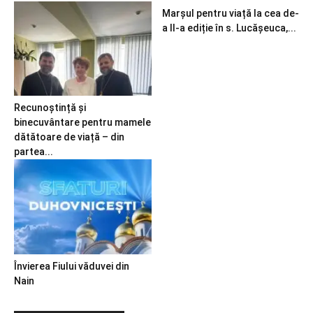
Marșul pentru viață la cea de-
a II-a ediție în s. Lucășeuca,...
Recunoștință și
binecuvântare pentru mamele
dătătoare de viață – din
partea...
Învierea Fiului văduvei din
Nain