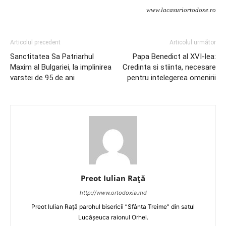
www.lacasuriortodoxe.ro
Articolul precedent
Articolul următor
Sanctitatea Sa Patriarhul
Papa Benedict al XVI-lea:
Maxim al Bulgariei, la implinirea
Credinta si stiinta, necesare
varstei de 95 de ani
pentru intelegerea omenirii
Preot Iulian Raţă
http://www.ortodoxia.md
Preot Iulian Rață parohul bisericii ”Sfânta Treime” din satul
Lucășeuca raionul Orhei.