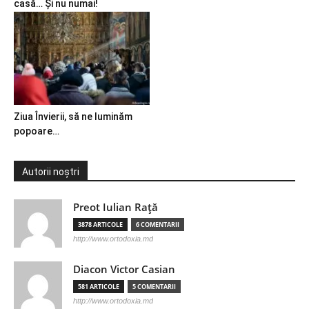
casă… Și nu numai!
Ziua Învierii, să ne luminăm
popoare…
Autorii noștri
Preot Iulian Raţă
3878 ARTICOLE
6 COMENTARII
http://www.ortodoxia.md
Diacon Victor Casian
581 ARTICOLE
5 COMENTARII
http://www.ortodoxia.md