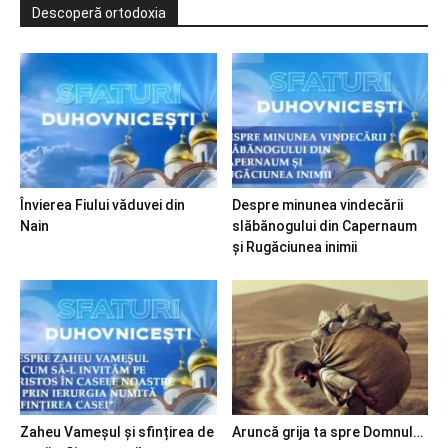
Descoperă ortodoxia
Învierea Fiului văduvei din
Despre minunea vindecării
Nain
slăbănogului din Capernaum
și Rugăciunea inimii
Zaheu Vameșul și sfințirea de
Aruncă grija ta spre Domnul…