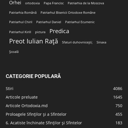
Orhei
ortodoxia
Papa Francisc
Patriarhia de la Moscova
Patriarhia Română
Patriarhul Bisericii Ortodoxe Române
Patriarhul Chiril
Patriarhul Daniel
Patriarhul Ecumenic
Predica
Patriarhul Kirill
pictura
Preot Iulian Rață
Sfaturi duhovnicești;
Sinaxa
Școală
CATEGORIE POPULARĂ
Stiri
4086
Articole preluate
1645
Articole Ortodoxia.md
750
Proloagele Sfinților și a Sfintelor
455
6. Acatiste închinate Sfinților și Sfintelor
183