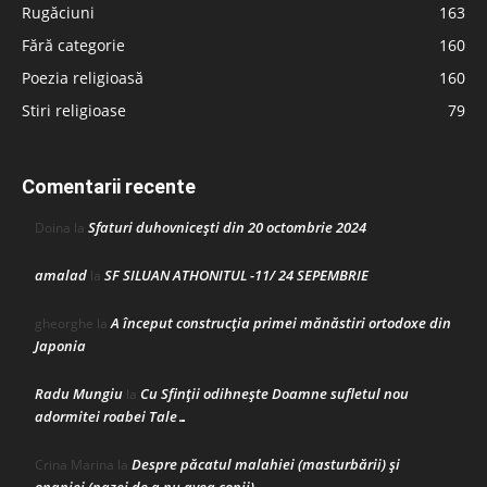
Rugăciuni
163
Fără categorie
160
Poezia religioasă
160
Stiri religioase
79
Comentarii recente
Sfaturi duhovnicești din 20 octombrie 2024
Doina
la
amalad
SF SILUAN ATHONITUL -11/ 24 SEPEMBRIE
la
A început construcţia primei mănăstiri ortodoxe din
gheorghe
la
Japonia
Radu Mungiu
Cu Sfinții odihnește Doamne sufletul nou
la
adormitei roabei Tale…
Despre păcatul malahiei (masturbării) şi
Crina Marina
la