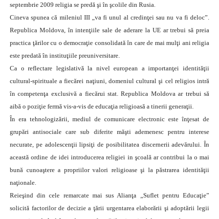
septembrie 2009 religia se predă şi în şcolile din Rusia.
Cineva spunea că mileniul III „va fi unul al credinţei sau nu va fi deloc”.
Republica Moldova, în intenţiile sale de aderare la UE ar trebui să preia
practica ţărilor cu o democraţie consolidată în care de mai mulţi ani religia
este predată în instituţiile preuniversitare.
Ca o reflectare legislativă la nivel european a importanţei identităţii
cultural-spirituale a fiecărei naţiuni, domeniul cultural şi cel religios intră
în competenţa exclusivă a fiecărui stat. Republica Moldova ar trebui să
aibă o poziţie fermă vis-a-vis de educaţia religioasă a tinerii generaţii.
În era tehnologizării, mediul de comunicare electronic este înţesat de
grupări antisociale care sub diferite măşti ademenesc pentru interese
necurate, pe adolescenţii lipsiţi de posibilitatea discernerii adevărului. În
această ordine de idei introducerea religiei in şcoală ar contribui la o mai
bună cunoaştere a propriilor valori religioase şi la păstrarea identităţii
naţionale.
Reieşind din cele remarcate mai sus Alianţa „Suflet pentru Educaţie”
solicită factorilor de decizie a ţării urgentarea elaborării şi adoptării legii