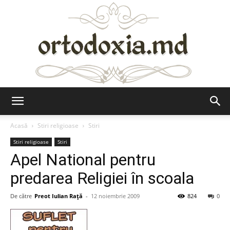
Ortodoxia.md
Acasă
Stiri religioase
Stiri
Stiri religioase
Stiri
Apel National pentru
predarea Religiei în scoala
De către
Preot Iulian Raţă
-
12 noiembrie 2009
824
0