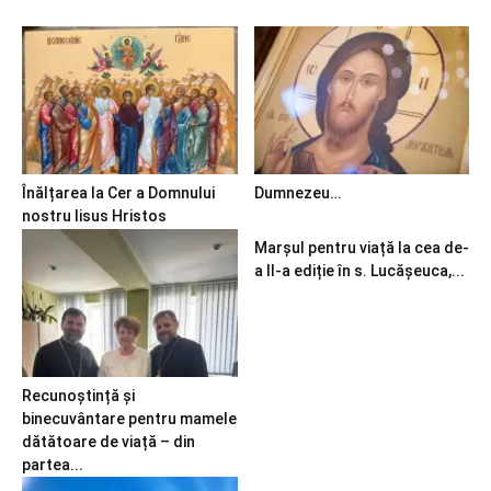
Înălțarea la Cer a Domnului
Dumnezeu…
nostru Iisus Hristos
Marșul pentru viață la cea de-
a II-a ediție în s. Lucășeuca,...
Recunoștință și
binecuvântare pentru mamele
dătătoare de viață – din
partea...