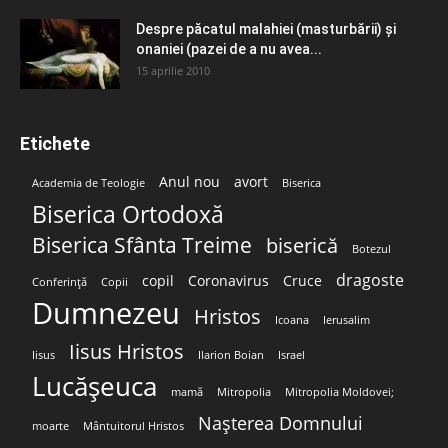
Despre păcatul malahiei (masturbării) şi
onaniei (pazei de a nu avea...
15 aprilie 2010
Etichete
Anul nou
avort
Academia de Teologie
Biserica
Biserica Ortodoxă
Biserica Sfânta Treime
biserică
Botezul
dragoste
copil
Coronavirus
Cruce
Conferință
Copii
Dumnezeu
Hristos
Icoana
Ierusalim
Iisus Hristos
Iisus
Ilarion Boian
Israel
Lucășeuca
mamă
Mitropolia
Mitropolia Moldovei;
Nașterea Domnului
moarte
Mântuitorul Hristos