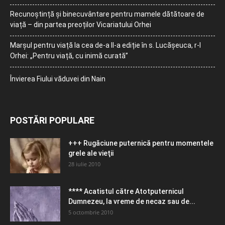
Recunoștință și binecuvântare pentru mamele dătătoare de
viață – din partea preoților Vicariatului Orhei
Marșul pentru viață la cea de-a II-a ediție în s. Lucășeuca, r-l
Orhei: „Pentru viață, cu inimă curată”
Învierea Fiului văduvei din Nain
POSTĂRI POPULARE
+++ Rugăciune puternică pentru momentele
grele ale vieţii
28 iulie 2010
**** Acatistul către Atotputernicul
Dumnezeu, la vreme de necaz sau de...
5 octombrie 2010