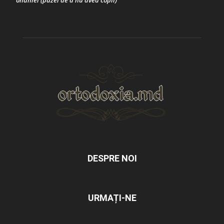
onaniei (pazei de a nu avea copii)
DESPRE NOI
URMAȚI-NE