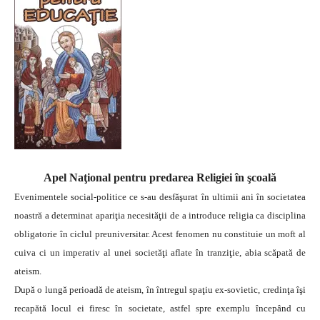
Apel Naţional pentru predarea Religiei în şcoală
Evenimentele social-politice ce s-au desfăşurat în ultimii ani în societatea
noastră a determinat apariţia necesităţii de a introduce religia ca disciplina
obligatorie în ciclul preuniversitar. Acest fenomen nu constituie un moft al
cuiva ci un imperativ al unei societăţi aflate în tranziţie, abia scăpată de
ateism.
După o lungă perioadă de ateism, în întregul spaţiu ex-sovietic, credinţa îşi
recapătă locul ei firesc în societate, astfel spre exemplu începând cu