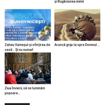
și Rugăciunea inimii
Zaheu Vameșul și sfințirea de
Aruncă grija ta spre Domnul…
casă… Și nu numai!
Ziua Învierii, să ne luminăm
popoare…