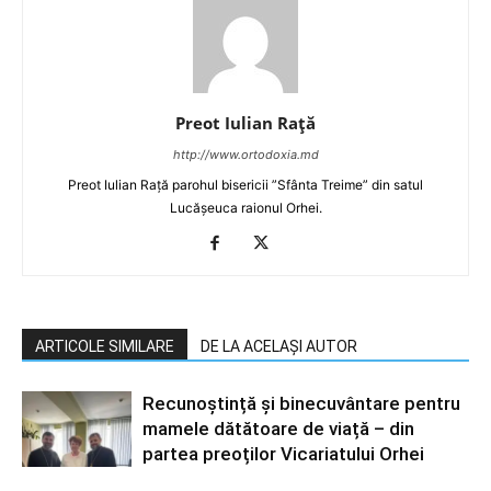
Preot Iulian Raţă
http://www.ortodoxia.md
Preot Iulian Rață parohul bisericii ”Sfânta Treime” din satul
Lucășeuca raionul Orhei.
ARTICOLE SIMILARE
DE LA ACELAȘI AUTOR
Recunoștință și binecuvântare pentru
mamele dătătoare de viață – din
partea preoților Vicariatului Orhei