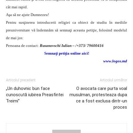
cât mai rapid.
Aşa să ne ajute Dumnezeu!
Pentru susţinerea introducerii religiei ca obiect de studiu în mediile
preuniversitare vă îndemnăm să semnaţi aceasta petiţie, folosind modelul
de mai jos:
Persoana de contact:
Rusanovschi Iulian – /+373/ 79600416
Semnaţi petiţia online aici!
www.logos.md
Articolul precedent
Articolul următor
„Un duhovnic bun face
O avocata care purta voal
cunoscută iubirea Preasfintei
musulman, protesteaza dupa
Treimi”
ce a fost exclusa dintr-un
proces