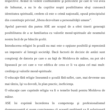
respective. Având în vedere confruntările şi pericolele pe care le vor avea
de înfruntat, a nu le da copiilor noştri posibilitatea să-şi cunoască
identitatea spirituală, credem că este o crimă naţională, opusă principiului
din constituţie privind „libera dezvoltare a personalităţii umane”.
Apelul parvenit din partea ASE are scopul de a oferi tinerii generaţii
posibilitatea de a se familiariza cu valorile moral-spirituale ale neamului
nostru încă de pe băncile şcolii.
Introducerea religiei în şcoală nu mai este o opţiune posibilă şi reprezintă
un imperativ al întregii societăţi. Dacă factorii de decizie de astăzi sunt
conştienţi de datoria pe care o au faţă de Moldova de mâine, nu pot să-i
lipsească pe cei care o vor edifica de ceea ce îi va ajuta cel mai mult:
credinţa şi valorile moral-spirituale.
O educaţie fără religie înseamnă o şcoală fără suflet, care, mai devreme sau
mai târziu, îşi va dovedi, în plan practic, ineficienţa.
O educaţie care cuprinde religia va fi o temelie bună pentru Moldova de
mâine.
ASE îsi exprimă încrederea în competenţa şi profesionalismul
dumneavoastră şi avem convingerea că această problemă va fi soluţionată