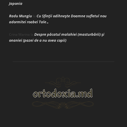
Japonia
Radu Mungiu
Cu Sfinții odihnește Doamne sufletul nou
la
adormitei roabei Tale…
Despre păcatul malahiei (masturbării) şi
Crina Marina
la
onaniei (pazei de a nu avea copii)