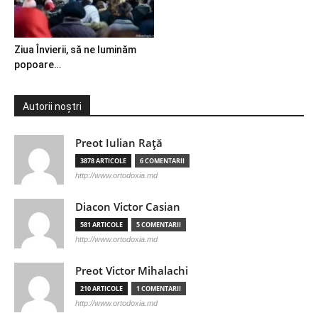
Ziua Învierii, să ne luminăm
popoare…
Autorii noștri
Preot Iulian Raţă
3878 ARTICOLE
6 COMENTARII
http://www.ortodoxia.md
Diacon Victor Casian
581 ARTICOLE
5 COMENTARII
http://www.ortodoxia.md
Preot Victor Mihalachi
210 ARTICOLE
1 COMENTARII
http://www.ortodoxia.md