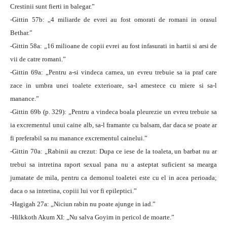
Crestinii sunt fierti in balegar.”
-Gittin 57b: „4 miliarde de evrei au fost omorati de romani in orasul
Bethar.”
-Gittin 58a: „16 milioane de copii evrei au fost infasurati in hartii si arsi de
vii de catre romani.”
-Gittin 69a: „Pentru a-si vindeca carnea, un evreu trebuie sa ia praf care
zace in umbra unei toalete exterioare, sa-l amestece cu miere si sa-l
manance.”
-Gittin 69b (p. 329): „Pentru a vindeca boala pleurezie un evreu trebuie sa
ia excrementul unui caine alb, sa-l framante cu balsam, dar daca se poate ar
fi preferabil sa nu manance excrementul cainelui.”
-Gittin 70a: „Rabinii au crezut: Dupa ce iese de la toaleta, un barbat nu ar
trebui sa intretina raport sexual pana nu a asteptat suficient sa mearga
jumatate de mila, pentru ca demonul toaletei este cu el in acea perioada;
daca o sa intretina, copiii lui vor fi epileptici.”
-Hagigah 27a: „Niciun rabin nu poate ajunge in iad.”
-Hilkkoth Akum XI: „Nu salva Goyim in pericol de moarte.”