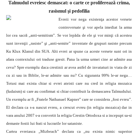
Talmudul evreiesc demascat: o carte ce proliferează crima,
rasismul şi pedofilia
Evreii vor nega existenţa acestor versete
controversate şi vor apela imediat la arma
lor cea sacră „anti-semitism”. Se vor lepăda de ele şi vor minţi că acestea
sunt invenţii „rasiste” şi „anti-semite” inventate de grupuri rasiste precum
Ku Klux Klanul din SUA.
Alti evrei ar spune ca aceste versete sunt ori in
afara contextului ori traduse gresit. Pana la urma urmei cine ar admite asa
ceva? Spre exemplu daca crestinii ar avea astfel de invataturi in viata de zi
cu zi sau in Biblie, le-ar admite sau nu? Cu siguranta 99% le-ar nega…
Totusi mai exista chiar si evrei ateisti care nu cred in religia mozaica
(Iudaism) si care au confirmat si chiar contribuit la demascarea Talmudului.
Un exemplu ar fi „Fratele Nathanael Kapner” care se considera „fost evreu”.
El declara ca s-a nascut evreu, a crescut evreu (in religia mozaica) dar in
vara anului 2007 s-a convertit la religia Crestin Ortodoxa si a incepupt sa-si
demaste fostii lui frati si lucrarile lor sataniste.
Cartea evreiasca „Mizbeach” declara ca „nu exista nimic superior