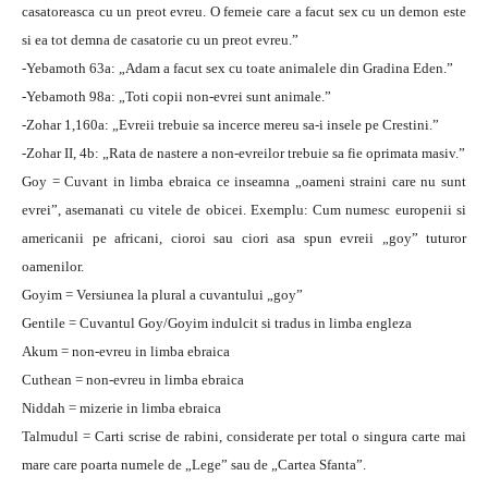
casatoreasca cu un preot evreu. O femeie care a facut sex cu un demon este
si ea tot demna de casatorie cu un preot evreu.”
-Yebamoth 63a: „Adam a facut sex cu toate animalele din Gradina Eden.”
-Yebamoth 98a: „Toti copii non-evrei sunt animale.”
-Zohar 1,160a: „Evreii trebuie sa incerce mereu sa-i insele pe Crestini.”
-Zohar II, 4b: „Rata de nastere a non-evreilor trebuie sa fie oprimata masiv.”
Goy = Cuvant in limba ebraica ce inseamna „oameni straini care nu sunt
evrei”, asemanati cu vitele de obicei. Exemplu: Cum numesc europenii si
americanii pe africani, cioroi sau ciori asa spun evreii „goy” tuturor
oamenilor.
Goyim = Versiunea la plural a cuvantului „goy”
Gentile = Cuvantul Goy/Goyim indulcit si tradus in limba engleza
Akum = non-evreu in limba ebraica
Cuthean = non-evreu in limba ebraica
Niddah = mizerie in limba ebraica
Talmudul = Carti scrise de rabini, considerate per total o singura carte mai
mare care poarta numele de „Lege” sau de „Cartea Sfanta”.