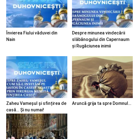
Învierea Fiului văduvei din
Despre minunea vindecării
Nain
slăbănogului din Capernaum
și Rugăciunea inimii
Zaheu Vameșul și sfințirea de
Aruncă grija ta spre Domnul…
casă… Și nu numai!