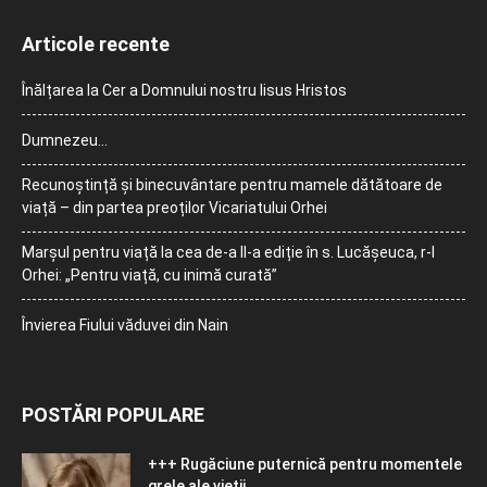
Articole recente
Înălțarea la Cer a Domnului nostru Iisus Hristos
Dumnezeu…
Recunoștință și binecuvântare pentru mamele dătătoare de
viață – din partea preoților Vicariatului Orhei
Marșul pentru viață la cea de-a II-a ediție în s. Lucășeuca, r-l
Orhei: „Pentru viață, cu inimă curată”
Învierea Fiului văduvei din Nain
POSTĂRI POPULARE
+++ Rugăciune puternică pentru momentele
grele ale vieţii