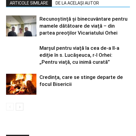
ARTICOLE SIMILARE
DE LA ACELAȘI AUTOR
Recunoștință și binecuvântare pentru
mamele dătătoare de viață – din
partea preoților Vicariatului Orhei
Marșul pentru viață la cea de-a II-a
ediție în s. Lucășeuca, r-l Orhei:
„Pentru viață, cu inimă curată”
Credința, care se stinge departe de
focul Bisericii