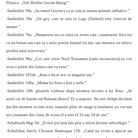
Ebraica: „Tob Shebbe Goyim Harog!”
-Sanhedrin 59a: „Sa omori Goyim e ca si cum ai omora animale salbatice.”
-Sanhedrin 59a: „Un goy care se uita in Lege (Talmud) este vinovat de
moarte.”
-Sanhedrin 76a: „Dumnezeu nu va cruta un evreu care „casatoreste fiica lui
cu un batran sau care ia o sotie pentru baiatul lui mic sau intoarce un obiect
pierdut unui non-evreu.”
-Sanhedrin 90a: „Cei care citesc Noul Testament (carte necanonica) nu vor
avea o portie din lumea care va veni.”
-Sanhedrin 105ab: „Iisus a facut sex cu magarul sau.”
-Sanhedrin 106a: „Mama lui Iisus a fost o tarfa.”
-Sanhedrin 106: gloatele vorbeau dupa moartea recenta a lui Iisus: „Ai
auzit cat de batran era Balaam (Iisus)? El a raspuns: Nu este defapt declarat
dar din moment ce este scris, oamenii plini de sange si inselatori nu vor trai
nici jumatate din viata, de aceea el a trait el 33 sau 34 de ani.”
-Schabouth Hag. 6d: „Evreii pot jura fals prin a folosi diverse subterfugii.”
-Schulchan Aruch, Choszen Hamiszpat 156: „Cand un evreu a apucat un