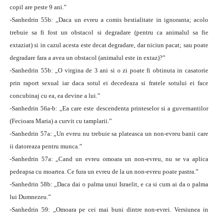
copil are peste 9 ani.”
-Sanhedrin 55b: „Daca un evreu a comis bestialitate in ignoranta; acolo
trebuie sa fi fost un obstacol si degradare (pentru ca animalul sa fie
extaziat) si in cazul acesta este decat degradare, dar niciun pacat; sau poate
degradare fara a avea un obstacol (animalul este in extaz)?”
-Sanhedrin 55b: „O virgina de 3 ani si o zi poate fi obtinuta in casatorie
prin raport sexual iar daca sotul ei decedeaza si fratele sotului ei face
concubinaj cu ea, ea devine a lui.”
-Sanhedrin 56a-b: „Ea care este descendenta printeselor si a guvernantilor
(Fecioara Maria) a curvit cu tamplarii.”
-Sanhedrin 57a: „Un evreu nu trebuie sa plateasca un non-evreu banii care
ii datoreaza pentru munca.”
-Sanhedrin 57a: „Cand un evreu omoara un non-evreu, nu se va aplica
pedeapsa cu moartea. Ce fura un evreu de la un non-evreu poate pastra.”
-Sanhedrin 58b: „Daca dai o palma unui Israelit, e ca si cum ai da o palma
lui Dumnezeu.”
-Sanhedrin 59: „Omoara pe cei mai buni dintre non-evrei. Versiunea in