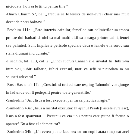
niciodata. Poti sa le tii tu pentru tine.”
-Orach Chaiim 57, 6a: „Trebuie sa te feresti de non-evrei chiar mai mult
decat de porci bolnavi.”
-Pesahim 111a: „Este interzis cainilor, femeilor sau palmierilor sa treaca
printre doi barbati si nici ca mai multi altii sa mearga printre caini, femei
sau palmieri. Sunt implicate pericole speciale daca o femeie e la soroc sau
sta la drumuri incrucisate.”
-P’sachim, fol. 113, col. 2: „Cinci lucruri Canaan si-a invatat fii: Iubiti-va
intre voi, iubiti talharia, iubiti excesul, urati-va sefii si niciodata sa nu
spuneti adevarul.”
-Rosh Hashanah 17a: „Crestinii si toti cei care resping Talmudul vor ajunge
in iad unde vor fi pedepsiti pentru toate generatiile.”
-Sanhedrin 43a: „Iisus a fost executat pentru ca practica magie.”
-Sanhedrin 43a: „Iisus a meritat executia: In ajunul Pesah (Pastele evreiesc),
Iisus a fost spanzurat… Presupui ca era unu pentru care putea fi facuta o
aparare? Nu a fost el ademenitor?
-Sanhedrin 54b: „Un evreu poate face sex cu un copil atata timp cat acel