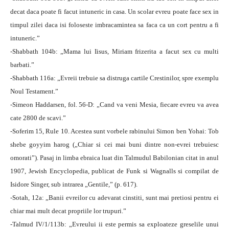
decat daca poate fi facut intuneric in casa. Un scolar evreu poate face sex in
timpul zilei daca isi foloseste imbracamintea sa faca ca un cort pentru a fi
intuneric.”
-Shabbath 104b: „Mama lui Iisus, Miriam frizerita a facut sex cu multi
barbati.”
-Shabbath 116a: „Evreii trebuie sa distruga cartile Crestinilor, spre exemplu
Noul Testament.”
-Simeon Haddarsen, fol. 56-D: „Cand va veni Mesia, fiecare evreu va avea
cate 2800 de scavi.”
-Soferim 15, Rule 10. Acestea sunt vorbele rabinului Simon ben Yohai: Tob
shebe goyyim harog („Chiar si cei mai buni dintre non-evrei trebuiesc
omorati”). Pasaj in limba ebraica luat din Talmudul Babilonian citat in anul
1907, Jewish Encyclopedia, publicat de Funk si Wagnalls si compilat de
Isidore Singer, sub intrarea „Gentile,” (p. 617).
-Sotah, 12a: „Banii evreilor cu adevarat cinstiti, sunt mai pretiosi pentru ei
chiar mai mult decat propriile lor trupuri.”
-Talmud IV/1/113b: „Evreului ii este permis sa exploateze greselile unui