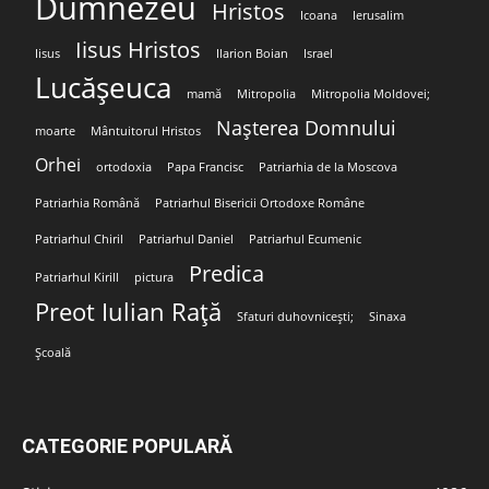
Dumnezeu
Hristos
Icoana
Ierusalim
Iisus Hristos
Iisus
Ilarion Boian
Israel
Lucășeuca
mamă
Mitropolia
Mitropolia Moldovei;
Nașterea Domnului
moarte
Mântuitorul Hristos
Orhei
ortodoxia
Papa Francisc
Patriarhia de la Moscova
Patriarhia Română
Patriarhul Bisericii Ortodoxe Române
Patriarhul Chiril
Patriarhul Daniel
Patriarhul Ecumenic
Predica
Patriarhul Kirill
pictura
Preot Iulian Rață
Sfaturi duhovnicești;
Sinaxa
Școală
CATEGORIE POPULARĂ