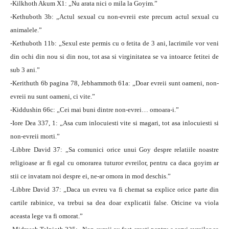
-Kilkhoth Akum X1: „Nu arata nici o mila la Goyim.”
-Kethuboth 3b: „Actul sexual cu non-evreii este precum actul sexual cu
animalele.”
-Kethuboth 11b: „Sexul este permis cu o fetita de 3 ani, lacrimile vor veni
din ochi din nou si din nou, tot asa si virginitatea se va intoarce fetitei de
sub 3 ani.”
-Kerithuth 6b pagina 78, Jebhammoth 61a: „Doar evreii sunt oameni, non-
evreii nu sunt oameni, ci vite.”
-Kiddushin 66c: „Cei mai buni dintre non-evrei… omoara-i.”
-Iore Dea 337, 1: „Asa cum inlocuiesti vite si magari, tot asa inlocuiesti si
non-evreii morti.”
-Libbre David 37: „Sa comunici orice unui Goy despre relatiile noastre
religioase ar fi egal cu omorarea tuturor evreilor, pentru ca daca goyim ar
stii ce invatam noi despre ei, ne-ar omora in mod deschis.”
-Libbre David 37: „Daca un evreu va fi chemat sa explice orice parte din
cartile rabinice, va trebui sa dea doar explicatii false. Oricine va viola
aceasta lege va fi omorat.”