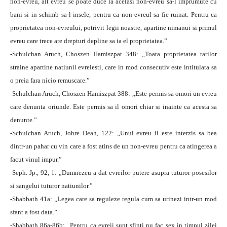
non-evreu, alt evreu se poate duce la acelasi non-evreu sa-l imprumute cu
bani si in schimb sa-l insele, pentru ca non-evreul sa fie ruinat. Pentru ca
proprietatea non-evreului, potrivit legii noastre, apartine nimanui si primul
evreu care trece are drepturi depline sa ia el proprietatea.”
-Schulchan Aruch, Choszen Hamiszpat 348: „Toata proprietatea tarilor
straine apartine natiunii evreiesti, care in mod consecutiv este intitulata sa
o preia fara nicio remuscare.”
-Schulchan Aruch, Choszen Hamiszpat 388: „Este permis sa omori un evreu
care denunta oriunde. Este permis sa il omori chiar si inainte ca acesta sa
denunte.”
-Schulchan Aruch, Johre Deah, 122: „Unui evreu ii este interzis sa bea
dintr-un pahar cu vin care a fost atins de un non-evreu pentru ca atingerea a
facut vinul impur.”
-Seph. Jp., 92, 1: „Dumnezeu a dat evreilor putere asupra tuturor posesilor
si sangelui tuturor natiunilor.”
-Shabbath 41a: „Legea care sa reguleze regula cum sa urinezi intr-un mod
sfant a fost data.”
-Shabbath 86a-86b: „Pentru ca evreii sunt sfinti nu fac sex in timpul zilei