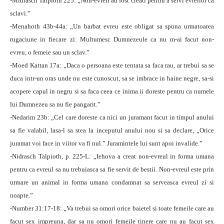
-Midrasch Talpioth 225: „Non-evreii au fost creati pentru a servi evreilor ca
sclavi.”
-Menahoth 43b-44a: „Un barbat evreu este obligat sa spuna urmatoarea
rugaciune in fiecare zi: Multumesc Dumnezeule ca nu m-ai facut non-
evreu, o femeie sau un sclav.”
-Moed Kattan 17a: „Daca o persoana este tentata sa faca rau, ar trebui sa se
duca intr-un oras unde nu este cunoscut, sa se imbrace in haine negre, sa-si
acopere capul in negru si sa faca ceea ce inima ii doreste pentru ca numele
lui Dumnezeu sa nu fie pangarit.”
-Nedarim 23b: „Cel care doreste ca nici un juramant facut in timpul anului
sa fie valabil, lasa-l sa stea la inceputul anului nou si sa declare, „Orice
juramat voi face in viitor va fi nul.” Juramintele lui sunt apoi invalide.”
-Nidrasch Talpioth, p. 225-L: „Iehova a creat non-evreul in forma umana
pentru ca evreul sa nu trebuiasca sa fie servit de bestii. Non-evreul este prin
urmare un animal in forma umana condamnat sa serveasca evreul zi si
noapte.”
-Number 31:17-18: „Va trebui sa omori orice baietel si toate femeile care au
facut sex impreuna, dar sa nu omori femeile tinere care nu au facut sex