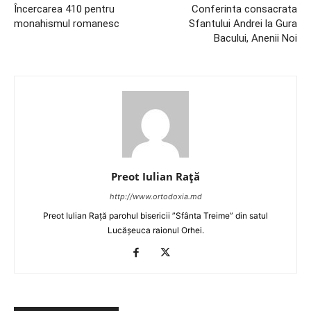
Încercarea 410 pentru
Conferinta consacrata
monahismul romanesc
Sfantului Andrei la Gura
Bacului, Anenii Noi
Preot Iulian Raţă
http://www.ortodoxia.md
Preot Iulian Rață parohul bisericii ”Sfânta Treime” din satul
Lucășeuca raionul Orhei.