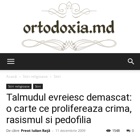
Ortodoxia.md
Acasă
Stiri religioase
Stiri
Stiri religioase
Stiri
Talmudul evreiesc demascat:
o carte ce prolifereaza crima,
rasismul si pedofilia
De către
Preot Iulian Raţă
-
11 decembrie 2009
1548
0