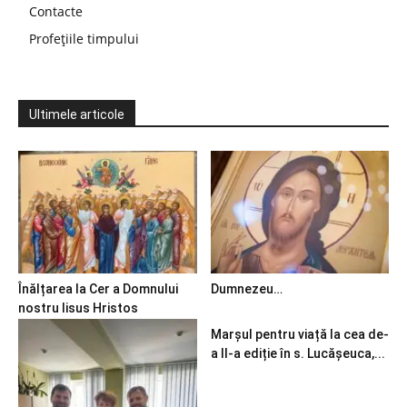
Contacte
Profețiile timpului
Ultimele articole
Înălțarea la Cer a Domnului
Dumnezeu…
nostru Iisus Hristos
Marșul pentru viață la cea de-
a II-a ediție în s. Lucășeuca,...