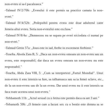
non-evreu si sa-l pacaleasca.”
-Talmud IV/2/70b: „Evreului ii este permis sa practice camata la non-
evrei.”
-Talmud IV/4/52b: „Pedepsibil pentru evreu este doar adulterul catre
femeia altui evreu. Sotia non-evreului este exclusa.”
-Talmud IV/8/4a: „Dumnezeu nu se supara pe evrei niciodata ci numai pe
non-evrei.”
-Talmud Gittin 57a: „Iisus este in iad, fierbe in excrement fierbinte.”
-Tosefta. Aboda Zara B, 5: „Daca un non-evreu omoara un non-evreu sau un
evreu, este responsabil; dar daca un evreu omoara un non-evreu nu este
responsabil.”
-Tosefta, Abda Zara VIII, 5: „Cum sa interpretezi „Furtul Mondial”. Unui
non-evreu ii este interzis sa fure, sa talhareasca sau sa ia femei sclave, etc.,
de la un non-evreu sau de la un evreu. Dar unui evreu nu ii este interzis sa
faca toate acestea unui non-evreu.”
-Yebhamoth 11b: „Actul sexual cu o fetita este permis daca ea are 3 ani.”
-Yebamoth 59b: „O femeie care a facust sex cu o bestie este demna sa se