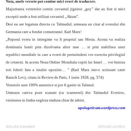
Nota, unele versete pot contine mici erori de traducere.
Majoritatea versetelor contin cuvantul jignitor „goy” dar au fost si mici
exceptii unde a fost utilizat cuvantul „Akum”.
Desi nu are legatura directa cu Talmudul, urmeaza un citat al evreului din
Germania care a fondat comunismul. Karl Marx!
„Poporul evreu in intregime va fi propriul sau Mesia. Acesta va realiza
dominatia lumii prin dizolvarea altor rase … si prin stabilirea unei
republici mondiale in care a evreii de pretutindeni vor exercita privilegiul
de cetateni. In acesta Noua Ordine Mondiala copiii lui Israel … vor furniza
toti liderii fara a intalni opozitie… ” (Karl Marx intr-o scrisoare catre
Baruch Levy, citata in Review de Paris, 1 iunie 1928, pg. 574)
Versetele sunt 100% autentice si pot fi gasite in Talmud.
Urmeaza cateva poze scanate (cu scannerul) din Talmudul Evreiesc,
versiunea in limba engleza tradusa chiar de rabini.
apologeticum.wordpress.com
Articolul precedent
Articolul următor