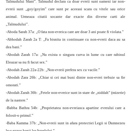
Talmudului Sfant”. Talmudul declara ca doar evreii sunt oameni iar non-
evreii sunt „goy/goyim” care sunt pe aceeasi scara cu vitele sau orice
animal. Urmeaza citatii socante dar exacte din diverse carti ale
„Talmudului”.
-Aboda Sarah 37a: „O fata non-evreica care are doar 3 ani poate fi violata.”
-Abhodah Zarah 2a T: „Fa bisnita in continuare cu non-evreii daca au sa
dea bani.”
-Abodah Zarah 17a: „Nu exista o singura curva in lume cu care rabinul
Eleazar sa nu fi facut sex.”
-Abodah Zarah 22a-22b: „Non-evreii prefera sex cu vacile.”
-Abodah Zara 26b: „Chiar si cei mai buni dintre non-evrei trebuie sa fie
omorati.”
-Abodah Zarah 36b: „Fetele non-evreice sunt in stare de „niddah” (mizerie)
de la nastere.”
-Babba Bathra 54b: „Proprietatea non-evreiasca apartine evreului care a
folosit-o primul.”
-Baba Kamma 37b: „Non-evreii sunt in afara protectiei Legii si Dumnezeu
le-a expus banii lor Israelului.”