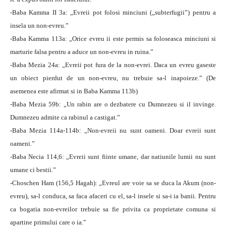
-Baba Kamma II 3a: „Evreii pot folosi minciuni („subterfugii”) pentru a
insela un non-evreu.”
-Baba Kamma 113a: „Orice evreu ii este permis sa foloseasca minciuni si
marturie falsa pentru a aduce un non-evreu in ruina.”
-Baba Mezia 24a: „Evreii pot fura de la non-evrei. Daca un evreu gaseste
un obiect pierdut de un non-evreu, nu trebuie sa-l inapoieze.” (De
asemenea este afirmat si in Baba Kamma 113b)
-Baba Mezia 59b: „Un rabin are o dezbatere cu Dumnezeu si il invinge.
Dumnezeu admite ca rabinul a castigat.”
-Baba Mezia 114a-114b: „Non-evreii nu sunt oameni. Doar evreii sunt
oameni.”
-Baba Necia 114,6: „Evreii sunt fiinte umane, dar natiunile lumii nu sunt
umane ci bestii.”
-Choschen Ham (156,5 Hagah): „Evreul are voie sa se duca la Akum (non-
evreu), sa-l conduca, sa faca afaceri cu el, sa-l insele si sa-i ia banii. Pentru
ca bogatia non-evreilor trebuie sa fie privita ca proprietate comuna si
apartine primului care o ia.”