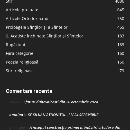
Stiri
4086
Articole preluate
1645
Articole Ortodoxia.md
750
Proloagele Sfinților și a Sfintelor
455
6. Acatiste închinate Sfinților și Sfintelor
183
Rugăciuni
163
Fără categorie
160
Poezia religioasă
160
Stiri religioase
79
Comentarii recente
Sfaturi duhovnicești din 20 octombrie 2024
Doina
la
amalad
SF SILUAN ATHONITUL -11/ 24 SEPEMBRIE
la
A început construcţia primei mănăstiri ortodoxe din
gheorghe
la