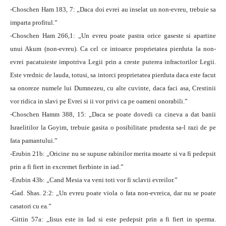
-Choschen Ham 183, 7: „Daca doi evrei au inselat un non-evreu, trebuie sa
imparta profitul.”
-Choschen Ham 266,1: „Un evreu poate pastra orice gaseste si apartine
unui Akum (non-evreu). Ca cel ce intoarce proprietatea pierduta la non-
evrei pacatuieste impotriva Legii prin a creste puterea infractorilor Legii.
Este vrednic de lauda, totusi, sa intorci proprietatea pierduta daca este facut
sa onoreze numele lui Dumnezeu, cu alte cuvinte, daca faci asa, Crestinii
vor ridica in slavi pe Evrei si ii vor privi ca pe oameni onorabili.”
-Choschen Hamm 388, 15: „Daca se poate dovedi ca cineva a dat banii
Israelitilor la Goyim, trebuie gasita o posibilitate prudenta sa-l razi de pe
fata pamantului.”
-Erubin 21b: „Oricine nu se supune rabinilor merita moarte si va fi pedepsit
prin a fi fiert in excremet fierbinte in iad.”
-Erubin 43b: „Cand Mesia va veni toti vor fi sclavii evreilor.”
-Gad. Shas. 2:2: „Un evreu poate viola o fata non-evreica, dar nu se poate
casatori cu ea.”
-Gittin 57a: „Iisus este in Iad si este pedepsit prin a fi fiert in sperma.