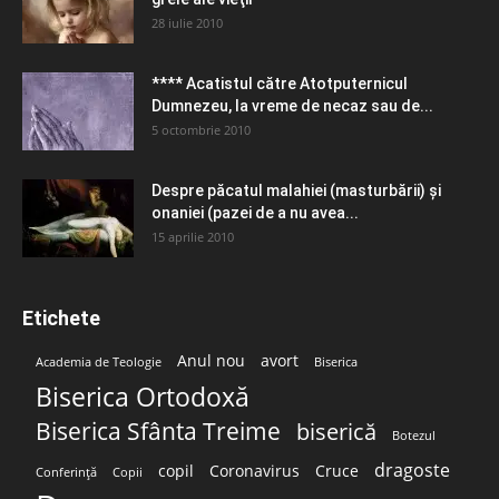
28 iulie 2010
**** Acatistul către Atotputernicul
Dumnezeu, la vreme de necaz sau de...
5 octombrie 2010
Despre păcatul malahiei (masturbării) şi
onaniei (pazei de a nu avea...
15 aprilie 2010
Etichete
Anul nou
avort
Academia de Teologie
Biserica
Biserica Ortodoxă
Biserica Sfânta Treime
biserică
Botezul
dragoste
copil
Coronavirus
Cruce
Conferință
Copii