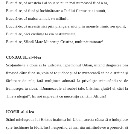
Bucură-te, că acesteia i-ai spus să nu te mai numească fiică a sa,
Bucură-te, că fiică şi închinătoare a Tatălui Ceresc te-ai numit,
Bucură-te, că maica ta mult s-a mâhnit,
Bucură-te, că această nici prin plângere, nici prin momele nimic n-a sporit,
Bucură-te, căci credinţa ta era nestrămutată,
Bucură-te, Sfântă Mare Muceniţă Cristina, mult pătimitoare!
CONDACUL al-4-lea
Scoţându-te a doua zi la judecată, ighemonul Urban, uitând dragostea cea
firească către fiica sa, voia să te judece şi să te muncească că pe o străină şi
făcătoare de rele, iară mulţimea adunată la privelişte minunându-se de
frumuseţea ta zicea: ,,Dumnezeule al roabei tale, Cristina, ajută-i ei, căci la
Tine a alergat”. Iar noi împreună cu muceniţa cântăm: Aliluia!
ICOSUL al-4-lea
Stând mieluşeaua lui Hristos înaintea lui Urban, acesta căuta să o înduplece
spre închinare la idoli, însă nesporind ci mai rău mâniindu-se a poruncit să