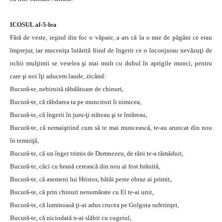
ICOSUL al-5-lea
Fără de veste, ieşind din foc o văpaie, a ars că la o mie de păgâni ce erau
împrejur, iar muceniţa întărită fiind de îngerii ce o înconjurau nevăzuţi de
ochii mulţimii se veselea şi mai mult cu duhul în aprigile munci, pentru
care şi noi îţi aducem laude, zicând:
Bucură-te, nebiruită răbdătoare de chinuri,
Bucură-te, că răbdarea ta pe muncitori îi nimicea,
Bucură-te, că îngerii în juru-ţi stăteau şi te întăreau,
Bucură-te, că nemaiştiind cum să te mai muncească, te-au aruncat din nou
în temniţă,
Bucură-te, că un înger trimis de Dumnezeu, de răni te-a tămăduit,
Bucură-te, căci cu hrană cerească din nou ai fost hrănită,
Bucură-te, că asemeni lui Hristos, bătăi peste obraz ai primit,
Bucură-te, că prin chinuri nenumărate cu El te-ai unit,
Bucură-te, că luminoasă ţi-ai adus crucea pe Golgota suferinţei,
Bucură-te, că niciodată n-ai slăbit cu cugetul,