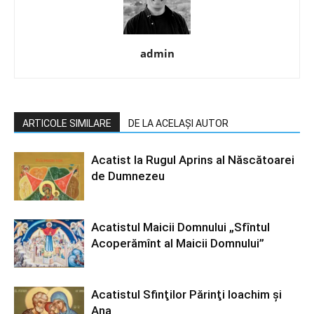
admin
ARTICOLE SIMILARE
DE LA ACELAȘI AUTOR
Acatist la Rugul Aprins al Născătoarei
de Dumnezeu
Acatistul Maicii Domnului „Sfîntul
Acoperămînt al Maicii Domnului”
Acatistul Sfinţilor Părinţi Ioachim şi
Ana