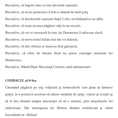
Bucură-te, că îngerii erau cu tine răcorind cuptorul,
Bucură-te, că acolo petreceai că într-o cămară de mult preţ,
Bucură-te, că deschizind cuptorul după 5 zile, nevătămată te-au aflat,
Bucură-te, că toate acestea păgânii vrăji le-au socotit,
Bucură-te, că cei ce crezuseră în tine, lui Dumnezeu îi aduceau slavă,
Bucură-te, că nesocotitul Iulian mai rău s-a înfuriat,
Bucură-te, că alte chinuri se muncea să-ţi găsească,
Bucură-te, că orbit de răutate fiind nu putea cunoaşte minunile lui
Dumnezeu,,
Bucură-te, Sfântă Mare Muceniţă Cristina, mult pătimitoare!
CONDACUL al-9-lea
Chemând păgânul pe toţi vrăjitorii şi fermecătorii care ştiau să farmece
şerpii, le-a poruncit acestora să adune mulţime de şerpi, vipere şi scorpii şi
să le dea drumul asupra muceniţei că să o omoare, prin muşcăturile lor
otrăvitoare. Dar mieluşeaua lui Hristos rămâne neînfricată şi cântă
bucurându-se: Aliluia!