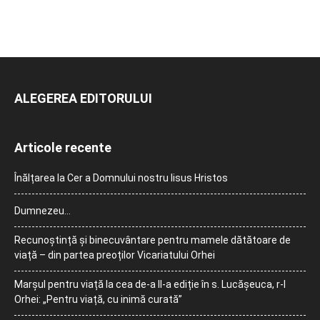
ALEGEREA EDITORULUI
Articole recente
Înălțarea la Cer a Domnului nostru Iisus Hristos
Dumnezeu…
Recunoștință și binecuvântare pentru mamele dătătoare de
viață – din partea preoților Vicariatului Orhei
Marșul pentru viață la cea de-a II-a ediție în s. Lucășeuca, r-l
Orhei: „Pentru viață, cu inimă curată”