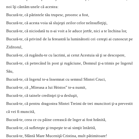
noi îţi cântăm unele că acestea:
Bucură-te, că părintele tău trupesc, prooroc a fost,
Bucură-te, că acesta voia să slujeşti zeilor celor neînsufleţiţi,
Bucură-te, că niciodată tu n-ai voit a le aduce jertfe, nici a te închina lor,
Bucură-te, că privind de la fereastră la luminătorii cei cereşti ai cunoscut pe
Ziditorul,
Bucură-te, că rugându-te cu lacrimi, ai cerut Acestuia să ţi se descopere,
Bucură-te, că petrecând în post şi rugăciune, Domnul ţi-a trimis pe îngerul
Său,
Bucură-te, că îngerul te-a însemnat cu semnul Sfintei Cruci,
Bucură-te, că „Mireasa a lui Hristos” te-a numit,
Bucură-te, că tainele credinţei ţi-a desluşit,
Bucură-te, că pentru dragostea Sfintei Treimi de trei muncitori ţi-a prevestit
că vei fi muncită,
Bucură-te, ceea ce cu pâine cerească de înger ai fost hrănită,
Bucură-te, că sufleteşte şi trupeşte te-ai simţit întărită,
Bucură-te, Sfântă Mare Muceniţă Cristina, mult pătimitoare!