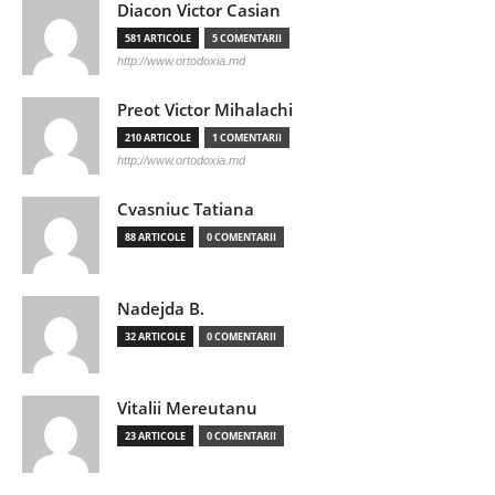
Diacon Victor Casian
581 ARTICOLE
5 COMENTARII
http://www.ortodoxia.md
Preot Victor Mihalachi
210 ARTICOLE
1 COMENTARII
http://www.ortodoxia.md
Cvasniuc Tatiana
88 ARTICOLE
0 COMENTARII
Nadejda B.
32 ARTICOLE
0 COMENTARII
Vitalii Mereutanu
23 ARTICOLE
0 COMENTARII