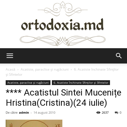
Ortodoxia.md
Acasă
Acatiste, paraclise și rugăciuni
6. Acatiste închinate Sfinților
și Sfintelor
Acatiste, paraclise și rugăciuni
6. Acatiste închinate Sfinților și Sfintelor
**** Acatistul Sintei Mucenițe
Hristina(Cristina)(24 iulie)
De către
admin
-
14 august 2010
2637
0