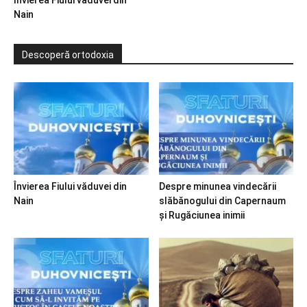
Nain
Descoperă ortodoxia
Învierea Fiului văduvei din
Despre minunea vindecării
Nain
slăbănogului din Capernaum
și Rugăciunea inimii