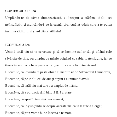
CONDACUL al-3-lea
Umplându-te de râvna dumnezeiască, ai început a sfărâma idolii cei
neînsufleţiţi şi aruncându-i pe fereastră, ţi-ai curăţat odaia spre a te putea
închina Ziditorului şi a-I cânta: Aliluia!
ICOSUL al-3-lea
Venind tatăl tău să te cerceteze şi să se închine zeilor săi şi aflând cele
săvârşite de tine, s-a umplut de mânie ucigând cu sabia toate slugile, iar pe
tine a început a te bate peste obraz, pentru care te lăudăm zicând:
Bucură-te, că lovindu-te peste obraz ai mărturisit pe Adevăratul Dumnezeu,
Bucură-te, că pe idolii cei de aur şi argint i-ai numit diavoli,
Bucură-te, că tatăl tău mai tare s-a umplut de mânie,
Bucură-te, că a poruncit să fi bătută fără cruţare,
Bucură-te, că apoi în temniţă te-a aruncat,
Bucură-te, că înştiinţându-se despre această maica ta la tine a alergat,
Bucură-te, că prin vorbe bune încerca a te momi,