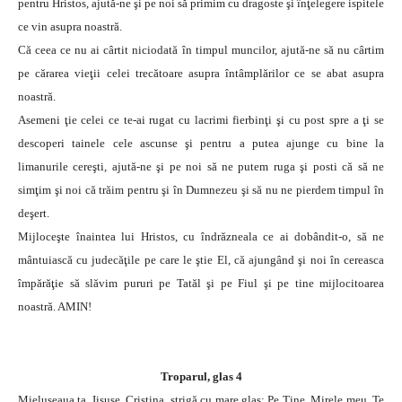
pentru Hristos, ajută-ne şi pe noi să primim cu dragoste şi înţelegere ispitele
ce vin asupra noastră.
Că ceea ce nu ai cârtit niciodată în timpul muncilor, ajută-ne să nu cârtim
pe cărarea vieţii celei trecătoare asupra întâmplărilor ce se abat asupra
noastră.
Asemeni ţie celei ce te-ai rugat cu lacrimi fierbinţi şi cu post spre a ţi se
descoperi tainele cele ascunse şi pentru a putea ajunge cu bine la
limanurile cereşti, ajută-ne şi pe noi să ne putem ruga şi posti că să ne
simţim şi noi că trăim pentru şi în Dumnezeu şi să nu ne pierdem timpul în
deşert.
Mijloceşte înaintea lui Hristos, cu îndrăzneala ce ai dobândit-o, să ne
mântuiască cu judecăţile pe care le ştie El, că ajungând şi noi în cereasca
împărăţie să slăvim pururi pe Tatăl şi pe Fiul şi pe tine mijlocitoarea
noastră. AMIN!
Troparul, glas 4
Mieluşeaua ta, Iisuse, Cristina, strigă cu mare glas: Pe Tine, Mirele meu, Te