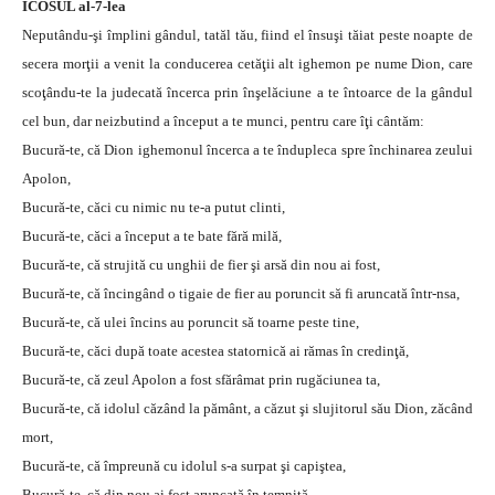
ICOSUL al-7-lea
Neputându-şi împlini gândul, tatăl tău, fiind el însuşi tăiat peste noapte de
secera morţii a venit la conducerea cetăţii alt ighemon pe nume Dion, care
scoţându-te la judecată încerca prin înşelăciune a te întoarce de la gândul
cel bun, dar neizbutind a început a te munci, pentru care îţi cântăm:
Bucură-te, că Dion ighemonul încerca a te îndupleca spre închinarea zeului
Apolon,
Bucură-te, căci cu nimic nu te-a putut clinti,
Bucură-te, căci a început a te bate fără milă,
Bucură-te, că strujită cu unghii de fier şi arsă din nou ai fost,
Bucură-te, că încingând o tigaie de fier au poruncit să fi aruncată într-nsa,
Bucură-te, că ulei încins au poruncit să toarne peste tine,
Bucură-te, căci după toate acestea statornică ai rămas în credinţă,
Bucură-te, că zeul Apolon a fost sfărâmat prin rugăciunea ta,
Bucură-te, că idolul căzând la pământ, a căzut şi slujitorul său Dion, zăcând
mort,
Bucură-te, că împreună cu idolul s-a surpat şi capiştea,
Bucură-te, că din nou ai fost aruncată în temniţă,