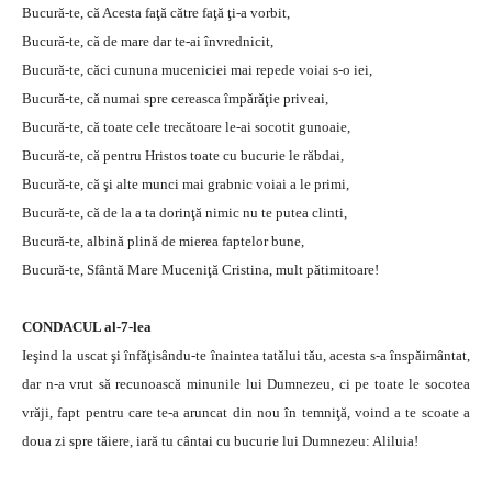
Bucură-te, că Acesta faţă către faţă ţi-a vorbit,
Bucură-te, că de mare dar te-ai învrednicit,
Bucură-te, căci cununa muceniciei mai repede voiai s-o iei,
Bucură-te, că numai spre cereasca împărăţie priveai,
Bucură-te, că toate cele trecătoare le-ai socotit gunoaie,
Bucură-te, că pentru Hristos toate cu bucurie le răbdai,
Bucură-te, că şi alte munci mai grabnic voiai a le primi,
Bucură-te, că de la a ta dorinţă nimic nu te putea clinti,
Bucură-te, albină plină de mierea faptelor bune,
Bucură-te, Sfântă Mare Muceniţă Cristina, mult pătimitoare!
CONDACUL al-7-lea
Ieşind la uscat şi înfăţisându-te înaintea tatălui tău, acesta s-a înspăimântat,
dar n-a vrut să recunoască minunile lui Dumnezeu, ci pe toate le socotea
vrăji, fapt pentru care te-a aruncat din nou în temniţă, voind a te scoate a
doua zi spre tăiere, iară tu cântai cu bucurie lui Dumnezeu: Aliluia!