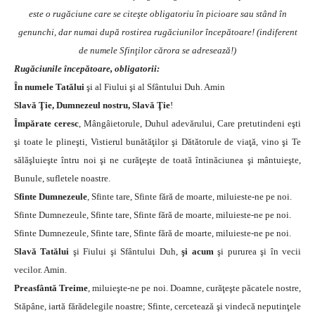
este o rugăciune care se citeşte obligatoriu în picioare sau stând în
genunchi, dar numai după rostirea rugăciunilor începătoare! (indiferent
de numele Sfinţilor cărora se adresează!)
Rugăciunile începătoare, obligatorii:
În numele Tatălui
şi al Fiului şi al Sfântului Duh. Amin
Slavă Ţie, Dumnezeul nostru, Slavă Ţie
!
Împărate ceresc
, Mângâietorule, Duhul adevărului, Care pretutindeni eşti
şi toate le plineşti, Vistierul bunătăţilor şi Dătătorule de viaţă, vino şi Te
sălăşluieşte întru noi şi ne curăţeşte de toată întinăciunea şi mântuieşte,
Bunule, sufletele noastre.
Sfinte Dumnezeule
, Sfinte tare, Sfinte fără de moarte, miluieste-ne pe noi.
Sfinte Dumnezeule, Sfinte tare, Sfinte fără de moarte, miluieste-ne pe noi.
Sfinte Dumnezeule, Sfinte tare, Sfinte fără de moarte, miluieste-ne pe noi.
Slavă Tatălui
şi Fiului şi Sfântului Duh,
şi acum
şi pururea şi în vecii
vecilor. Amin.
Preasfântă Treime
, miluieşte-ne pe noi. Doamne, curăţeşte păcatele nostre,
Stăpâne, iartă fărădelegile noastre; Sfinte, cercetează şi vindecă neputinţele