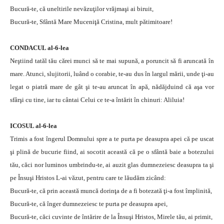
Bucură-te, că uneltirile nevăzuţilor vrăjmaşi ai biruit,
Bucură-te, Sfântă Mare Muceniţă Cristina, mult pătimitoare!
CONDACUL al-6-lea
Neştiind tatăl tău cărei munci să te mai supună, a poruncit să fi aruncată în
mare. Atunci, slujitorii, luând o corabie, te-au dus în largul mării, unde ţi-au
legat o piatră mare de gât şi te-au aruncat în apă, nădăjduind că aşa vor
sfârşi cu tine, iar tu cântai Celui ce te-a întărit în chinuri: Aliluia!
ICOSUL al-6-lea
Trimis a fost îngerul Domnului spre a te purta pe deasupra apei că pe uscat
şi plină de bucurie fiind, ai socotit această că pe o sfântă baie a botezului
tău, căci nor luminos umbrindu-te, ai auzit glas dumnezeiesc deasupra ta şi
pe Însuşi Hristos L-ai văzut, pentru care te lăudăm zicând:
Bucură-te, că prin această muncă dorinţa de a fi botezată ţi-a fost împlinită,
Bucură-te, că înger dumnezeiesc te purta pe deasupra apei,
Bucură-te, căci cuvinte de întărire de la Însuşi Hristos, Mirele tău, ai primit,