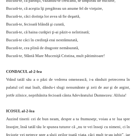
Bucură-te, că părinţii, văzându-te crescând, se umpleau de bucurie,
Bucură-te, că aceştia îţi pregăteau un anume fel de vieţuire,
Bucură-te, căci dorinţa lor avea să fie deşartă,
Bucură-te, fecioară blândă şi curată,
Bucură-te, că haina curăţiei ţi-ai păzit-o neîntinată;
Bucură-te căci în credinţă erai nestrămutată,
Bucură-te, cea plină de dragoste nemăsurată,
Bucură-te, Sfântă Mare Muceniţă Cristina, mult pătimitoare!
CONDACUL al-2-lea
Vrând tatăl său a o păzi de vederea omenească, i-a rânduit petrecerea în
palatul cel mai înalt, dându-i slugi nenumărate şi zeii de aur şi de argint,
jertfe zilnice, neprihănita fecioară cânta Adevăratului Dumnezeu: Aliluia!
ICOSUL al-2-lea
Auzind tinerii cei de bun neam, despre a ta frumuseţe, voiau a te lua spre
însoţire, însă tatăl tău le spunea tuturor că „nu te vei însoţi cu nimeni, ci în
feciorie vei petrece spre a sluji zeilor toată viaţa, căci mult te-au iubit”, iar