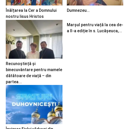
Înălțarea la Cer a Domnului
Dumnezeu…
nostru Iisus Hristos
Marșul pentru viață la cea de-
a II-a ediție în s. Lucășeuca,...
Recunoștință și
binecuvântare pentru mamele
dătătoare de viață – din
partea...
Învierea Fiului văduvei din