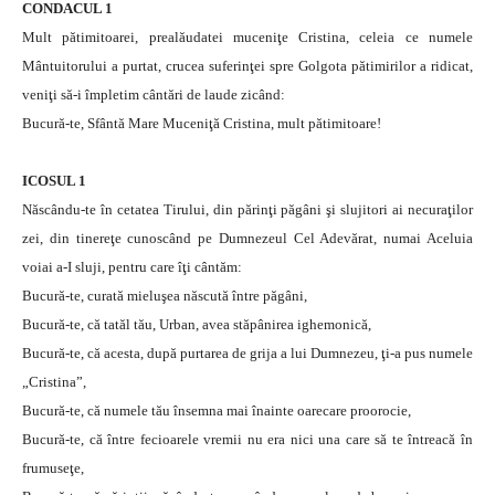
CONDACUL 1
Mult pătimitoarei, prealăudatei muceniţe Cristina, celeia ce numele
Mântuitorului a purtat, crucea suferinţei spre Golgota pătimirilor a ridicat,
veniţi să-i împletim cântări de laude zicând:
Bucură-te, Sfântă Mare Muceniţă Cristina, mult pătimitoare!
ICOSUL 1
Născându-te în cetatea Tirului, din părinţi păgâni şi slujitori ai necuraţilor
zei, din tinereţe cunoscând pe Dumnezeul Cel Adevărat, numai Aceluia
voiai a-I sluji, pentru care îţi cântăm:
Bucură-te, curată mieluşea născută între păgâni,
Bucură-te, că tatăl tău, Urban, avea stăpânirea ighemonică,
Bucură-te, că acesta, după purtarea de grija a lui Dumnezeu, ţi-a pus numele
„Cristina”,
Bucură-te, că numele tău însemna mai înainte oarecare proorocie,
Bucură-te, că între fecioarele vremii nu era nici una care să te întreacă în
frumuseţe,