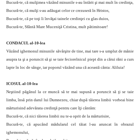
Bucură-te, că mulţimea văzând minunile s-au întărit şi mai mult în credinţa,
Bucură-te, că mulţi s-au adăugat celor ce crezuseră în Hristos,
Bucură-te, că pe toţi îi învăţai tainele credinţei cu glas duios,
Bucură-te, Sfântă Mare Muceniţă Cristina, mult pătimitoare!
CONDACUL al-10-lea
Văzând ighemonul minunile săvârşite de tine, mai tare s-a umplut de mânie
asupra ta şi a poruncit să şi se taie feciorelnicul piept din a cărui răni a curs
lapte în loc de sânge, iar poporul văzând una că această cânta: Aliluia!
ICOSUL al-10-lea
Neştiind păgânul la ce muncă să te mai supună a poruncit să ţi se taie
limba, însă prin darul lui Dumnezeu, chiar după tăierea limbii vorbeai bine
mărturisind adevărata credinţă pentru care îţi cântăm:
Bucură-te, că nici tăierea limbii nu te-a oprit de la mărturisire,
Bucură-te, că apucând mădularul cel tăiat l-au aruncat în obrazul
ighemonului,