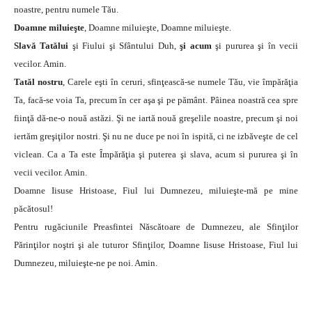
noastre, pentru numele Tău.
Doamne miluieşte
, Doamne miluieşte, Doamne miluieşte.
Slavă Tatălui
şi Fiului şi Sfântului Duh,
şi acum
şi pururea şi în vecii
vecilor. Amin.
Tatăl nostru
, Carele eşti în ceruri, sfinţească-se numele Tău, vie împărăţia
Ta, facă-se voia Ta, precum în cer aşa şi pe pământ. Pâinea noastră cea spre
fiinţă dă-ne-o nouă astăzi. Şi ne iartă nouă greşelile noastre, precum şi noi
iertăm greşiţilor nostri. Şi nu ne duce pe noi în ispită, ci ne izbăveşte de cel
viclean. Ca a Ta este Împărăţia şi puterea şi slava, acum si pururea şi în
vecii vecilor. Amin.
Doamne Iisuse Hristoase, Fiul lui Dumnezeu, miluieşte-mă pe mine
păcătosul!
Pentru rugăciunile Preasfintei Născătoare de Dumnezeu, ale Sfinţilor
Părinţilor noştri şi ale tuturor Sfinţilor, Doamne Iisuse Hristoase, Fiul lui
Dumnezeu, miluieşte-ne pe noi. Amin.