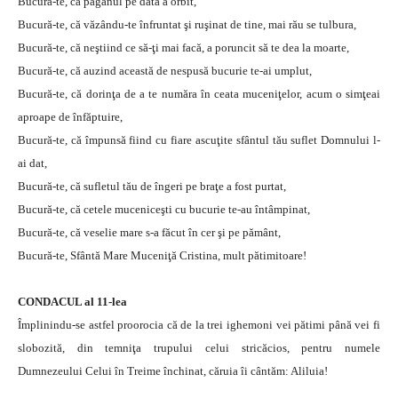
Bucură-te, că păgânul pe dată a orbit,
Bucură-te, că văzându-te înfruntat şi ruşinat de tine, mai rău se tulbura,
Bucură-te, că neştiind ce să-ţi mai facă, a poruncit să te dea la moarte,
Bucură-te, că auzind această de nespusă bucurie te-ai umplut,
Bucură-te, că dorinţa de a te număra în ceata muceniţelor, acum o simţeai
aproape de înfăptuire,
Bucură-te, că împunsă fiind cu fiare ascuţite sfântul tău suflet Domnului l-
ai dat,
Bucură-te, că sufletul tău de îngeri pe braţe a fost purtat,
Bucură-te, că cetele muceniceşti cu bucurie te-au întâmpinat,
Bucură-te, că veselie mare s-a făcut în cer şi pe pământ,
Bucură-te, Sfântă Mare Muceniţă Cristina, mult pătimitoare!
CONDACUL al 11-lea
Împlinindu-se astfel proorocia că de la trei ighemoni vei pătimi până vei fi
slobozită, din temniţa trupului celui stricăcios, pentru numele
Dumnezeului Celui în Treime închinat, căruia îi cântăm: Aliluia!