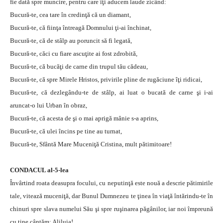
fie dată spre muncire, pentru care îţi aducem laude zicând:
Bucură-te, cea tare în credinţă că un diamant,
Bucură-te, că fiinţa întreagă Domnului ţi-ai închinat,
Bucură-te, că de stâlp au poruncit să fi legată,
Bucură-te, căci cu fiare ascuţite ai fost zdrobită,
Bucură-te, că bucăţi de carne din trupul tău cădeau,
Bucură-te, că spre Mirele Hristos, privirile pline de rugăciune îţi ridicai,
Bucură-te, că dezlegându-te de stâlp, ai luat o bucată de carne şi i-ai
aruncat-o lui Urban în obraz,
Bucură-te, că acesta de şi o mai aprigă mânie s-a aprins,
Bucură-te, că ulei încins pe tine au turnat,
Bucură-te, Sfântă Mare Muceniţă Cristina, mult pătimitoare!
CONDACUL al-5-lea
Învârtind roata deasupra focului, cu neputinţă este nouă a descrie pătimirile
tale, vitează muceniţă, dar Bunul Dumnezeu te ţinea în viaţă întărindu-te în
chinuri spre slava numelui Său şi spre ruşinarea păgânilor, iar noi împreună
cu tine cântăm: Aliluia!