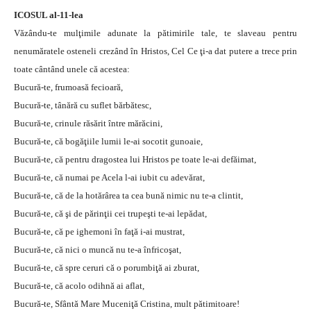
ICOSUL al-11-lea
Văzându-te mulţimile adunate la pătimirile tale, te slaveau pentru
nenumăratele osteneli crezând în Hristos, Cel Ce ţi-a dat putere a trece prin
toate cântând unele că acestea:
Bucură-te, frumoasă fecioară,
Bucură-te, tânără cu suflet bărbătesc,
Bucură-te, crinule răsărit între mărăcini,
Bucură-te, că bogăţiile lumii le-ai socotit gunoaie,
Bucură-te, că pentru dragostea lui Hristos pe toate le-ai defăimat,
Bucură-te, că numai pe Acela l-ai iubit cu adevărat,
Bucură-te, că de la hotărârea ta cea bună nimic nu te-a clintit,
Bucură-te, că şi de părinţii cei trupeşti te-ai lepădat,
Bucură-te, că pe ighemoni în faţă i-ai mustrat,
Bucură-te, că nici o muncă nu te-a înfricoşat,
Bucură-te, că spre ceruri că o porumbiţă ai zburat,
Bucură-te, că acolo odihnă ai aflat,
Bucură-te, Sfântă Mare Muceniţă Cristina, mult pătimitoare!