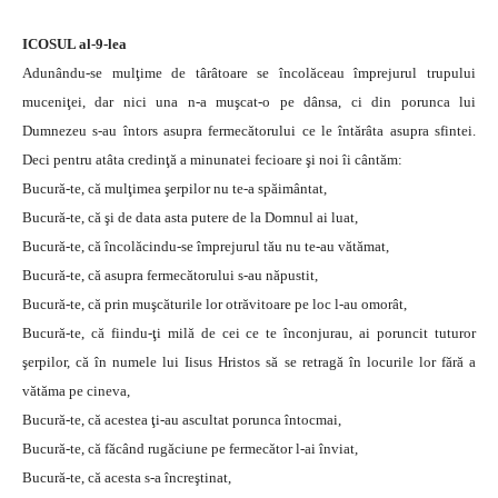
ICOSUL al-9-lea
Adunându-se mulţime de târâtoare se încolăceau împrejurul trupului
muceniţei, dar nici una n-a muşcat-o pe dânsa, ci din porunca lui
Dumnezeu s-au întors asupra fermecătorului ce le întărâta asupra sfintei.
Deci pentru atâta credinţă a minunatei fecioare şi noi îi cântăm:
Bucură-te, că mulţimea şerpilor nu te-a spăimântat,
Bucură-te, că şi de data asta putere de la Domnul ai luat,
Bucură-te, că încolăcindu-se împrejurul tău nu te-au vătămat,
Bucură-te, că asupra fermecătorului s-au năpustit,
Bucură-te, că prin muşcăturile lor otrăvitoare pe loc l-au omorât,
Bucură-te, că fiindu-ţi milă de cei ce te înconjurau, ai poruncit tuturor
şerpilor, că în numele lui Iisus Hristos să se retragă în locurile lor fără a
vătăma pe cineva,
Bucură-te, că acestea ţi-au ascultat porunca întocmai,
Bucură-te, că făcând rugăciune pe fermecător l-ai înviat,
Bucură-te, că acesta s-a încreştinat,