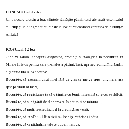
CONDACUL al-12-lea
Un oarecare creştin a luat sfintele rămăşite pământeşti ale mult ostenitului
tău trup şi le-a îngropat cu cinste la loc curat cântând cântarea de biruinţă:
Aliluia!
ICOSUL al-12-lea
Cine va laudă îndeajuns dragostea, credinţa şi nădejdea ta neclintită în
Mirele Hristos pentru care ţi-ai ales a pătimi, însă, aşa nevrednici îndrăznim
a-ţi cânta unele că acestea:
Bucură-te, că asemeni unui miel fără de glas ce merge spre junghiere, aşa
spre pătimiri ai mers,
Bucură-te, că rugăciunea ta că o tămâie cu bună mireasmă spre cer se ridică,
Bucură-te, că şi păgânii de răbdarea ta în pătimiri se minunau,
Bucură-te, că mulţi necredincioşi la credinţă au venit,
Bucură-te, că -n sTăulul Bisericii multe oiţe rătăcite ai adus,
Bucură-te, că -n pătimirile tale te bucuri nespus,