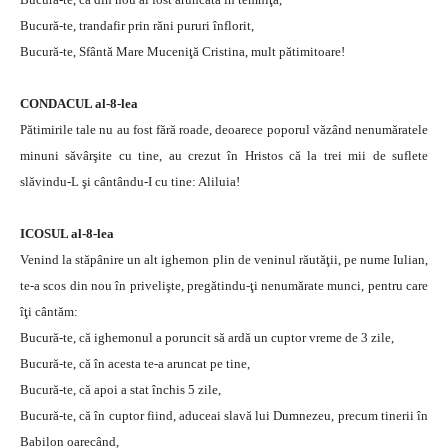
Bucură-te, trandafir prin răni pururi înflorit,
Bucură-te, Sfântă Mare Muceniţă Cristina, mult pătimitoare!
CONDACUL al-8-lea
Pătimirile tale nu au fost fără roade, deoarece poporul văzând nenumăratele
minuni săvârşite cu tine, au crezut în Hristos că la trei mii de suflete
slăvindu-L şi cântându-I cu tine: Aliluia!
ICOSUL al-8-lea
Venind la stăpânire un alt ighemon plin de veninul răutăţii, pe nume Iulian,
te-a scos din nou în privelişte, pregătindu-ţi nenumărate munci, pentru care
îţi cântăm:
Bucură-te, că ighemonul a poruncit să ardă un cuptor vreme de 3 zile,
Bucură-te, că în acesta te-a aruncat pe tine,
Bucură-te, că apoi a stat închis 5 zile,
Bucură-te, că în cuptor fiind, aduceai slavă lui Dumnezeu, precum tinerii în
Babilon oarecând,