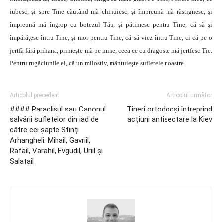
iubesc, şi spre Tine căutând mă chinuiesc, şi împreună mă răstignesc, şi
împreună mă îngrop cu botezul Tău, şi pătimesc pentru Tine, că să şi
împărăţesc întru Tine, şi mor pentru Tine, că să viez întru Tine, ci că pe o
jertfă fără prihană, primeşte-mă pe mine, ceea ce cu dragoste mă jertfesc Ţie.
Pentru rugăciunile ei, că un milostiv, mântuieşte sufletele noastre.
Articolul precedent
Articolul următor
#### Paraclisul sau Canonul
Tineri ortodocşi întreprind
salvării sufletelor din iad de
acţiuni antisectare la Kiev
câtre cei șapte Sfinți
Arhangheli: Mihail, Gavriil,
Rafail, Varahil, Evgudil, Uriil și
Salatail