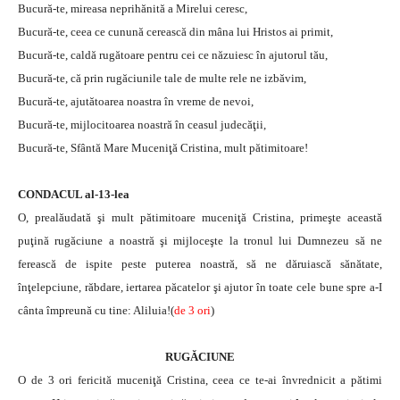
Bucură-te, mireasa neprihănită a Mirelui ceresc,
Bucură-te, ceea ce cunună cerească din mâna lui Hristos ai primit,
Bucură-te, caldă rugătoare pentru cei ce năzuiesc în ajutorul tău,
Bucură-te, că prin rugăciunile tale de multe rele ne izbăvim,
Bucură-te, ajutătoarea noastra în vreme de nevoi,
Bucură-te, mijlocitoarea noastră în ceasul judecăţii,
Bucură-te, Sfântă Mare Muceniţă Cristina, mult pătimitoare!
CONDACUL al-13-lea
O, prealăudată şi mult pătimitoare muceniţă Cristina, primeşte această
puţină rugăciune a noastră şi mijloceşte la tronul lui Dumnezeu să ne
ferească de ispite peste puterea noastră, să ne dăruiască sănătate,
înţelepciune, răbdare, iertarea păcatelor şi ajutor în toate cele bune spre a-I
cânta împreună cu tine: Aliluia!(
de 3 ori
)
RUGĂCIUNE
O de 3 ori fericită muceniţă Cristina, ceea ce te-ai învrednicit a pătimi