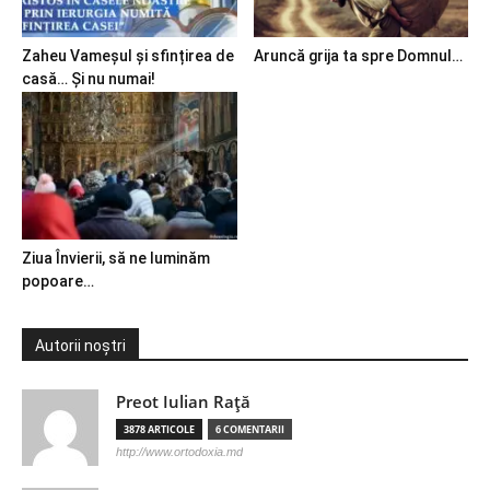
Zaheu Vameșul și sfințirea de
Aruncă grija ta spre Domnul…
casă… Și nu numai!
Ziua Învierii, să ne luminăm
popoare…
Autorii noștri
Preot Iulian Raţă
3878 ARTICOLE
6 COMENTARII
http://www.ortodoxia.md