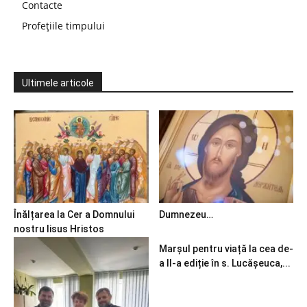
Contacte
Profețiile timpului
Ultimele articole
Înălțarea la Cer a Domnului
Dumnezeu…
nostru Iisus Hristos
Marșul pentru viață la cea de-
a II-a ediție în s. Lucășeuca,...