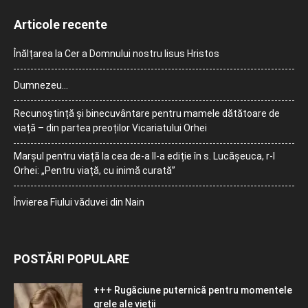
Articole recente
Înălțarea la Cer a Domnului nostru Iisus Hristos
Dumnezeu…
Recunoștință și binecuvântare pentru mamele dătătoare de
viață – din partea preoților Vicariatului Orhei
Marșul pentru viață la cea de-a II-a ediție în s. Lucășeuca, r-l
Orhei: „Pentru viață, cu inimă curată”
Învierea Fiului văduvei din Nain
POSTĂRI POPULARE
+++ Rugăciune puternică pentru momentele
grele ale vieţii