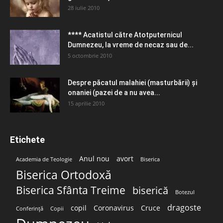
28 iulie 2010
**** Acatistul către Atotputernicul
Dumnezeu, la vreme de necaz sau de...
5 octombrie 2010
Despre păcatul malahiei (masturbării) şi
onaniei (pazei de a nu avea...
15 aprilie 2010
Etichete
Anul nou
avort
Academia de Teologie
Biserica
Biserica Ortodoxă
Biserica Sfânta Treime
biserică
Botezul
dragoste
copil
Coronavirus
Cruce
Conferință
Copii