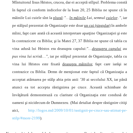
Mîntuitorul Iisus Hristos, crucea, dar ei acceptă stîlpul. Problema constă
în faptul că conform indicelor de
la Ioan
20, 25 Biblia ne spune că în
mâinile Lui cuiele sînt la
plural
:
”…
în mâinile
Lui, semnul
cuielor
..”,
iar
pe stâlpul prezentat de Organizaţie este doar
un cui (singular)
în ambele
mîini, fapt care arată că această interpretare aparţine Organizaţiei şi este
în contrazicere cu Biblia; şi
la Matei
27, 37 Biblia ne spune că tabla cu
vina adusă lui Hristos era deasupra capului:”
…
deasupra capului
au
pus vina lui scrisă…”,
iar pe stâlpul prezentat de Organizaţie, tabla cu
vina lui Hristos este fixată
deasupra mâinilor
, fapt care iarăşi se
contrazice cu Biblia. Demn de menţionat este faptul că Organizaţia a
acceptat atârnarea pe stâlp abia prin anii ’30 ai secolului XX, iar până
atunci ea tot accepta răstignirea pe cruce. Această schimbare de
învăţătură demonstrează cu claritate că Organizaţia este condusă de
oameni şi nicidecum de Dumnezeu. (Mai detaliat despre răstignire citiţi
aici,
http://logos.md/2009/10/01/rastignit-pe-cruce-sau-atirnat-pe-
stilp/#more-2199
).