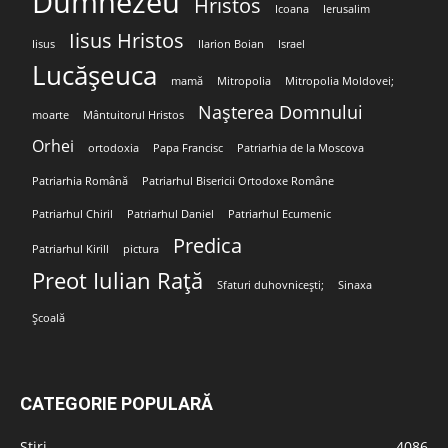
Dumnezeu
Hristos
Icoana
Ierusalim
Iisus Hristos
Iisus
Ilarion Boian
Israel
Lucășeuca
mamă
Mitropolia
Mitropolia Moldovei;
Nașterea Domnului
moarte
Mântuitorul Hristos
Orhei
ortodoxia
Papa Francisc
Patriarhia de la Moscova
Patriarhia Română
Patriarhul Bisericii Ortodoxe Române
Patriarhul Chiril
Patriarhul Daniel
Patriarhul Ecumenic
Predica
Patriarhul Kirill
pictura
Preot Iulian Rață
Sfaturi duhovnicești;
Sinaxa
Școală
CATEGORIE POPULARĂ
Stiri
4086