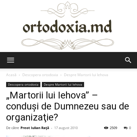
Ortodoxia.md
Acasă
Descopera ortodoxia
Despre Martorii lui Iehova
Descopera ortodoxia
Despre Martorii lui Iehova
„Martorii lui Iehova” –
conduşi de Dumnezeu sau de
organizaţie?
De către
Preot Iulian Raţă
-
17 august 2010
2509
0