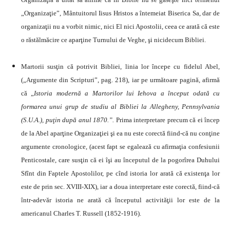
„Organizaţie”, Mântuitorul Iisus Hristos a întemeiat Biserica Sa, dar de
organizaţii nu a vorbit nimic, nici El nici Apostolii, ceea ce arată că este
o răstălmăcire ce aparţine Turnului de Veghe, şi nicidecum Bibliei.
Martorii susţin că potrivit Bibliei, linia lor începe cu fidelul Abel,
(„Argumente din Scripturi”, pag. 218), iar pe următoare pagină, afirmă
că „
Istoria modernă a Martorilor lui Iehova a început odată cu
formarea unui grup de studiu al Bibliei
la Allegheny
, Pennsylvania
(S.U.A.), puţin după anul
1870.”
.
Prima interpretare precum că ei încep
de
la Abel
aparţine Organizaţiei şi ea nu este corectă fiind-că nu conţine
argumente cronologice, (acest fapt se egalează cu afirmaţia confesiunii
Penticostale, care susţin că ei îşi au începutul de la pogorîrea Duhului
Sfînt din Faptele Apostolilor, pe cînd istoria lor arată că existenţa lor
este de prin sec. XVIII-XIX), iar a doua interpretare este corectă, fiind-că
într-adevăr istoria ne arată că începutul activităţii lor este de la
americanul Charles T. Russell (1852-1916).