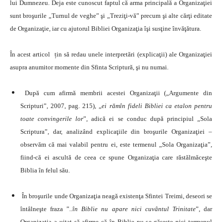
lui Dumnezeu. Deja este cunoscut faptul că arma principală a Organizaţiei
sunt broşurile „Turnul de veghe” şi „Treziţi-vă” precum şi alte cărţi editate
de Organizaţie, iar cu ajutorul Bibliei Organizaţia îşi susţine învăţătura.
În acest articol țin să redau unele interpretări (explicaţii) ale Organizaţiei
asupra anumitor momente din Sfinta Scriptură, şi nu numai.
După cum afirmă membrii acestei Organizaţii („Argumente din
Scripturi”, 2007, pag. 215), „
ei rămîn fideli Bibliei ca etalon pentru
toate convingerile lor
”, adică ei se conduc după principiul „Sola
Scriptura”, dar, analizând explicaţiile din broşurile Organizaţiei –
observăm că mai valabil pentru ei, este termenul „Sola Organizaţia”,
fiind-că ei ascultă de ceea ce spune Organizaţia care răstălmăceşte
Biblia în felul său.
În broşurile unde Organizaţia neagă existenţa Sfintei Treimi, deseori se
întâlneşte fraza ”
..în Biblie nu apare nici cuvântul Trinitate
”, dar
Organizaţia a uitat să afirme că în Biblie nu se găseşte nici termenul