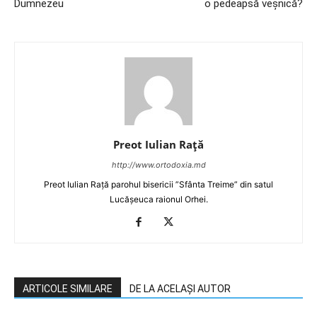
Dumnezeu
o pedeapsă veşnică?
Preot Iulian Raţă
http://www.ortodoxia.md
Preot Iulian Rață parohul bisericii ”Sfânta Treime” din satul
Lucășeuca raionul Orhei.
ARTICOLE SIMILARE
DE LA ACELAȘI AUTOR