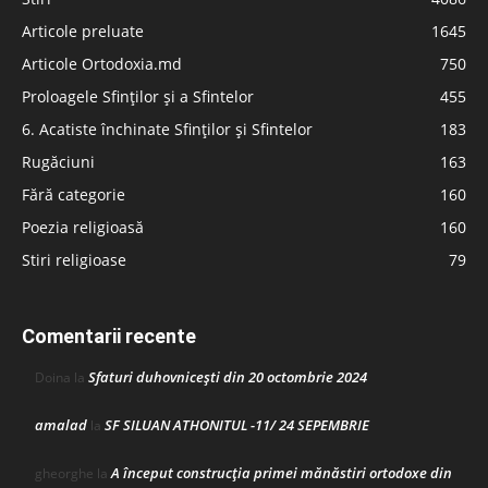
Articole preluate
1645
Articole Ortodoxia.md
750
Proloagele Sfinților și a Sfintelor
455
6. Acatiste închinate Sfinților și Sfintelor
183
Rugăciuni
163
Fără categorie
160
Poezia religioasă
160
Stiri religioase
79
Comentarii recente
Sfaturi duhovnicești din 20 octombrie 2024
Doina
la
amalad
SF SILUAN ATHONITUL -11/ 24 SEPEMBRIE
la
A început construcţia primei mănăstiri ortodoxe din
gheorghe
la