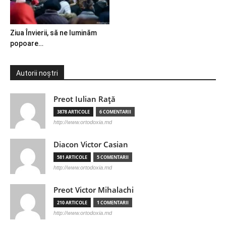
Ziua Învierii, să ne luminăm
popoare…
Autorii noștri
Preot Iulian Raţă
3878 ARTICOLE
6 COMENTARII
http://www.ortodoxia.md
Diacon Victor Casian
581 ARTICOLE
5 COMENTARII
http://www.ortodoxia.md
Preot Victor Mihalachi
210 ARTICOLE
1 COMENTARII
http://www.ortodoxia.md