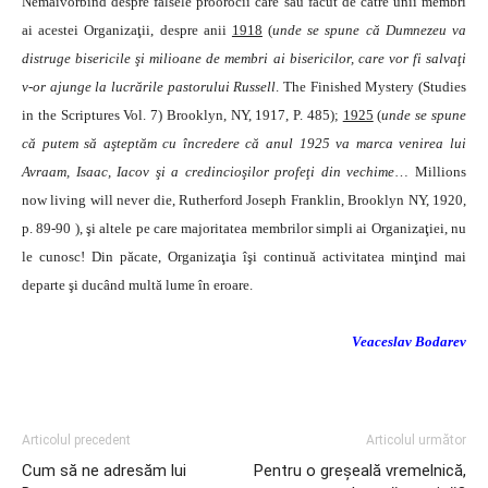
Nemaivorbind despre falsele proorocii care sau făcut de către unii membri
ai acestei Organizaţii, despre anii
1918
(
unde se spune că Dumnezeu va
distruge bisericile şi milioane de membri ai bisericilor, care vor fi salvaţi
v-or ajunge la lucrările pastorului Russell
. The Finished Mystery (Studies
in the Scriptures Vol. 7) Brooklyn, NY, 1917, P. 485);
1925
(
unde se spune
că putem să aşteptăm cu încredere că anul 1925 va marca venirea lui
Avraam, Isaac, Iacov şi a credincioşilor profeţi din vechime
… Millions
now living will never die, Rutherford Joseph Franklin, Brooklyn NY, 1920,
p. 89-90 ), şi altele pe care majoritatea membrilor simpli ai Organizaţiei, nu
le cunosc! Din păcate, Organizaţia îşi continuă activitatea minţind mai
departe şi ducând multă lume în eroare.
Veaceslav Bodarev
Articolul precedent
Articolul următor
Cum să ne adresăm lui
Pentru o greşeală vremelnică,