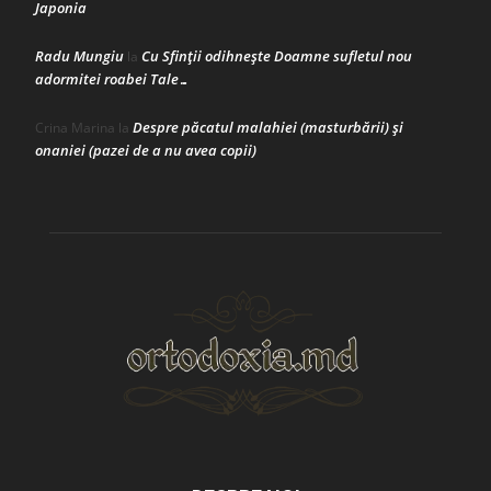
Japonia
Radu Mungiu
Cu Sfinții odihnește Doamne sufletul nou
la
adormitei roabei Tale…
Despre păcatul malahiei (masturbării) şi
Crina Marina
la
onaniei (pazei de a nu avea copii)