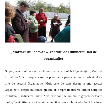
„Martorii lui Iehova” – conduşi de Dumnezeu sau de
organizaţie?
Nu puţine articole sau scris referindu-se la pericolele Organizaţiei „Martorii
lui Iehova”, fapt despre care nu prea multe persoane cunosc adevărul ce
ține de această Organizaţie. Mult este de scris despre istoria acestei
Organizaţii, despre mulţimea greşalelor, despre traducerea Sfintei Scripturi
intitulată „Traducerea Lumii Noi” care conţine, nu multe greşeli, ci foarte
multe, încât citind acestă versiune puteţi observa o hulă adevărată în adresa