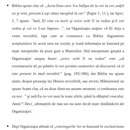
Biblia spune clar că: „
Acest Iisus care S-a înălţat de la voi la cer, astfel
va şi veni, precum L-aţi văzut mergînd la cer.
” (Fapte 1, 11 ), iar Apoc.
1, 7 spune: ”
Iată, El vine cu norii şi orice ochi îl va vedea şi-L vor
vedea şi cei ce L-au împuns…
”, iar Organizaţia susţine că El deja a
venit invizibil, fapt care se contrazice cu Biblia. Argumente
scripturistice în acest sens nu există, și toată informația se bazează pe
niște interpretări de prost gust a Martorilor. Altă interpretare greşită a
Organizaţiei asupra frazei „
orice ochi îl va vedea
” este „
că
evenimentele de pe pămînt le vor permite oamenilor să discearnă că el
este prezent în mod invizibil
.” (pag. 185-186), dar Biblia nu spune
nimic despre prezenţa lui Hristos invizibilă, sau invers, Mântuitorul ne
spune foarte clar, că nu doar dintr-un anume moment, ci totdeauna este
cu noi: ” şi iată Eu cu voi sunt în toate zilele, până la sfârşitul veacului.
Amin”! Deci , afirmațiile de mai sus nu sunt decât niște răstălmăciri ale
Organizaţiei.
Deşi Organizaţia afirmă că „
convingerile lor se bazează în exclusivitate