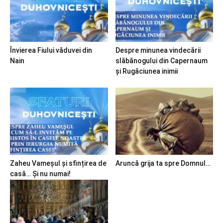
Învierea Fiului văduvei din
Despre minunea vindecării
Nain
slăbănogului din Capernaum
și Rugăciunea inimii
Zaheu Vameșul și sfințirea de
Aruncă grija ta spre Domnul…
casă… Și nu numai!