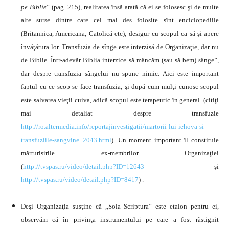
pe Biblie
” (pag. 215), realitatea însă arată că ei se folosesc şi de multe
alte surse dintre care cel mai des folosite sînt enciclopediile
(Britannica, Americana, Catolică etc); desigur cu scopul ca să-şi apere
învăţătura lor.
Transfuzia de sînge este interzisă de Organizaţie, dar nu
de Biblie. Într-adevăr Biblia interzice să mâncăm (sau să bem) sânge”,
dar despre transfuzia sângelui nu spune nimic. Aici este important
faptul cu ce scop se face transfuzia, şi după cum mulţi cunosc scopul
este salvarea vieţii cuiva, adică scopul este terapeutic în general. (citiţi
mai detaliat despre transfuzie
http://ro.altermedia.info/reportajinvestigatii/martorii-lui-iehova-si-
transfuziile-sangvine_2043.html
). Un moment important îl constituie
mărturisirile ex-membrilor Organizaţiei
(
http://tvspas.ru/video/detail.php?ID=12643
şi
http://tvspas.ru/video/detail.php?ID=8417
) .
Deşi Organizaţia susţine că „Sola Scriptura” este etalon pentru ei,
observăm că în privinţa instrumentului pe care a fost răstignit