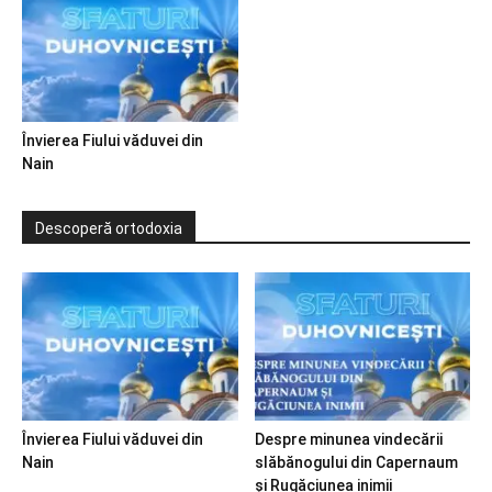
Învierea Fiului văduvei din
Nain
Descoperă ortodoxia
Învierea Fiului văduvei din
Despre minunea vindecării
Nain
slăbănogului din Capernaum
și Rugăciunea inimii