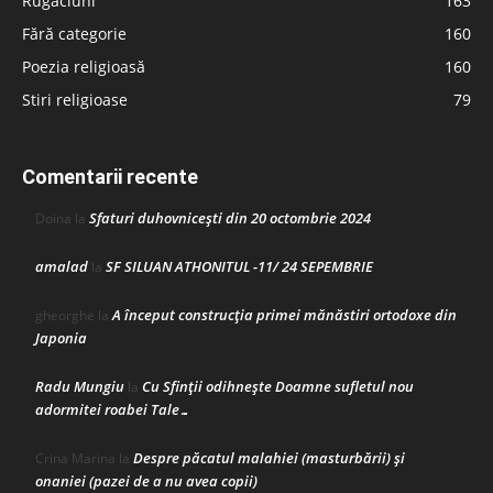
Rugăciuni
163
Fără categorie
160
Poezia religioasă
160
Stiri religioase
79
Comentarii recente
Sfaturi duhovnicești din 20 octombrie 2024
Doina
la
amalad
SF SILUAN ATHONITUL -11/ 24 SEPEMBRIE
la
A început construcţia primei mănăstiri ortodoxe din
gheorghe
la
Japonia
Radu Mungiu
Cu Sfinții odihnește Doamne sufletul nou
la
adormitei roabei Tale…
Despre păcatul malahiei (masturbării) şi
Crina Marina
la
onaniei (pazei de a nu avea copii)