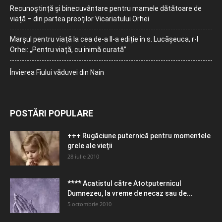
Recunoștință și binecuvântare pentru mamele dătătoare de
viață – din partea preoților Vicariatului Orhei
Marșul pentru viață la cea de-a II-a ediție în s. Lucășeuca, r-l
Orhei: „Pentru viață, cu inimă curată”
Învierea Fiului văduvei din Nain
POSTĂRI POPULARE
+++ Rugăciune puternică pentru momentele
grele ale vieţii
28 iulie 2010
**** Acatistul către Atotputernicul
Dumnezeu, la vreme de necaz sau de...
5 octombrie 2010