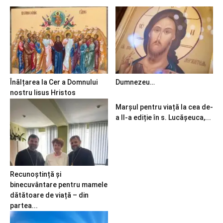
Înălțarea la Cer a Domnului
Dumnezeu…
nostru Iisus Hristos
Marșul pentru viață la cea de-
a II-a ediție în s. Lucășeuca,...
Recunoștință și
binecuvântare pentru mamele
dătătoare de viață – din
partea...