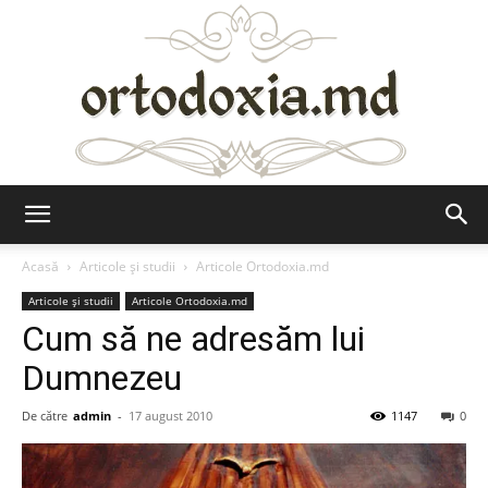
Ortodoxia.md
Acasă
Articole şi studii
Articole Ortodoxia.md
Articole şi studii
Articole Ortodoxia.md
Cum să ne adresăm lui
Dumnezeu
De către
admin
-
17 august 2010
1147
0