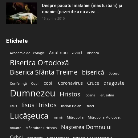
Despre păcatul malahiei (masturbării) şi
onaniei (pazei de a nu avea...
15 aprilie 2010
Etichete
Anul nou
avort
Academia de Teologie
Biserica
Biserica Ortodoxă
Biserica Sfânta Treime
biserică
Botezul
dragoste
copil
Coronavirus
Cruce
Conferință
Copii
Dumnezeu
Hristos
Icoana
Ierusalim
Iisus Hristos
Iisus
Ilarion Boian
Israel
Lucășeuca
mamă
Mitropolia
Mitropolia Moldovei;
Nașterea Domnului
moarte
Mântuitorul Hristos
Orhei
ortodoxia
Papa Francisc
Patriarhia de la Moscova