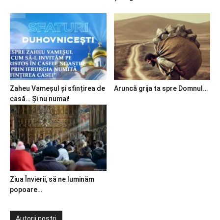
Zaheu Vameșul și sfințirea de
Aruncă grija ta spre Domnul…
casă… Și nu numai!
Ziua Învierii, să ne luminăm
popoare…
Autorii noștri