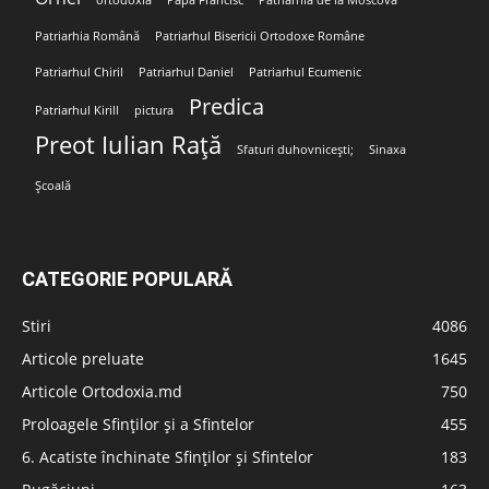
Patriarhia Română
Patriarhul Bisericii Ortodoxe Române
Patriarhul Chiril
Patriarhul Daniel
Patriarhul Ecumenic
Predica
Patriarhul Kirill
pictura
Preot Iulian Rață
Sfaturi duhovnicești;
Sinaxa
Școală
CATEGORIE POPULARĂ
Stiri
4086
Articole preluate
1645
Articole Ortodoxia.md
750
Proloagele Sfinților și a Sfintelor
455
6. Acatiste închinate Sfinților și Sfintelor
183