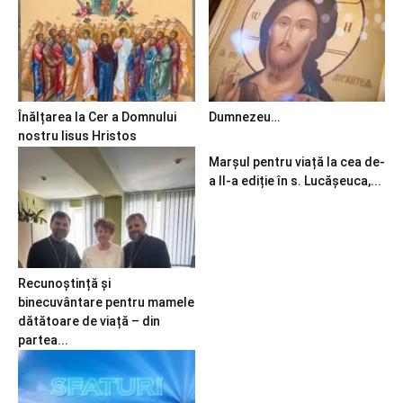
Înălțarea la Cer a Domnului
Dumnezeu…
nostru Iisus Hristos
Marșul pentru viață la cea de-
a II-a ediție în s. Lucășeuca,...
Recunoștință și
binecuvântare pentru mamele
dătătoare de viață – din
partea...