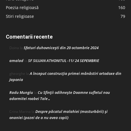
Poezia religioasă
160
Stiri religioase
79
Comentarii recente
Sfaturi duhovnicești din 20 octombrie 2024
Doina
la
amalad
SF SILUAN ATHONITUL -11/ 24 SEPEMBRIE
la
A început construcţia primei mănăstiri ortodoxe din
gheorghe
la
Japonia
Radu Mungiu
Cu Sfinții odihnește Doamne sufletul nou
la
adormitei roabei Tale…
Despre păcatul malahiei (masturbării) şi
Crina Marina
la
onaniei (pazei de a nu avea copii)