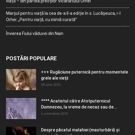
viață – din partea preoților Vicariatului Orhei
Marșul pentru viață la cea de-a II-a ediție în s. Lucășeuca, r-l
Orhei: „Pentru viață, cu inimă curată”
Învierea Fiului văduvei din Nain
POSTĂRI POPULARE
+++ Rugăciune puternică pentru momentele
grele ale vieţii
28 iulie 2010
**** Acatistul către Atotputernicul
Dumnezeu, la vreme de necaz sau de...
5 octombrie 2010
Despre păcatul malahiei (masturbării) şi