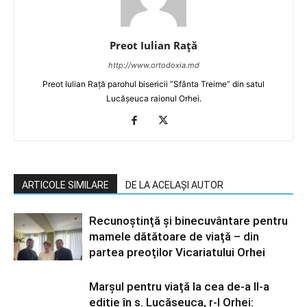
Preot Iulian Raţă
http://www.ortodoxia.md
Preot Iulian Rață parohul bisericii ”Sfânta Treime” din satul
Lucășeuca raionul Orhei.
ARTICOLE SIMILARE
DE LA ACELAȘI AUTOR
Recunoștință și binecuvântare pentru
mamele dătătoare de viață – din
partea preoților Vicariatului Orhei
Marșul pentru viață la cea de-a II-a
ediție în s. Lucășeuca, r-l Orhei: