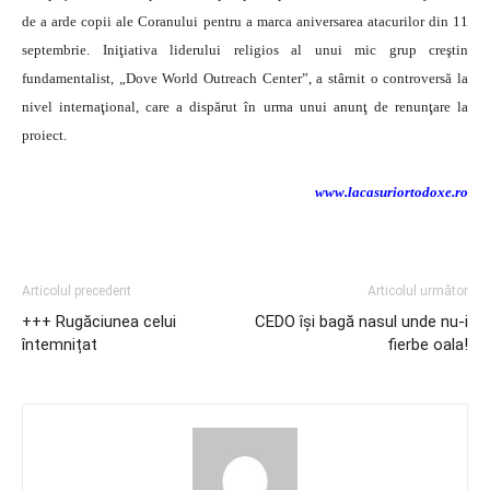
de a arde copii ale Coranului pentru a marca aniversarea atacurilor din 11
septembrie. Iniţiativa liderului religios al unui mic grup creştin
fundamentalist, „Dove World Outreach Center”, a stârnit o controversă la
nivel internaţional, care a dispărut în urma unui anunţ de renunţare la
proiect.
www.lacasuriortodoxe.ro
Articolul precedent
Articolul următor
+++ Rugăciunea celui
CEDO își bagă nasul unde nu-i
întemnițat
fierbe oala!