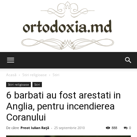
Ortodoxia.md
Acasă
Stiri religioase
Stiri
Stiri religioase
Stiri
6 barbati au fost arestati in
Anglia, pentru incendierea
Coranului
De către
Preot Iulian Raţă
-
25 septembrie 2010
888
0