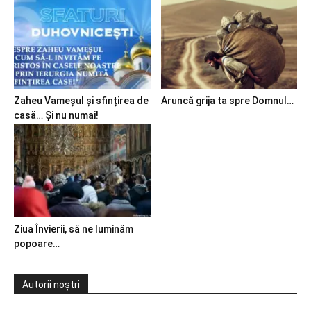
Zaheu Vameșul și sfințirea de
Aruncă grija ta spre Domnul…
casă… Și nu numai!
Ziua Învierii, să ne luminăm
popoare…
Autorii noștri