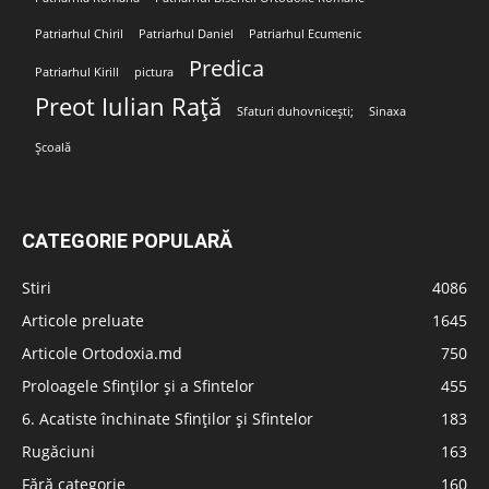
Patriarhul Chiril
Patriarhul Daniel
Patriarhul Ecumenic
Predica
Patriarhul Kirill
pictura
Preot Iulian Rață
Sfaturi duhovnicești;
Sinaxa
Școală
CATEGORIE POPULARĂ
Stiri
4086
Articole preluate
1645
Articole Ortodoxia.md
750
Proloagele Sfinților și a Sfintelor
455
6. Acatiste închinate Sfinților și Sfintelor
183
Rugăciuni
163
Fără categorie
160