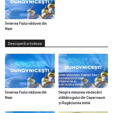
Învierea Fiului văduvei din
Nain
Descoperă ortodoxia
Învierea Fiului văduvei din
Despre minunea vindecării
Nain
slăbănogului din Capernaum
și Rugăciunea inimii