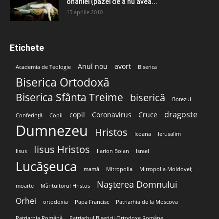
onaniei (pazei de a nu avea...
15 aprilie 2010
Etichete
Anul nou
avort
Academia de Teologie
Biserica
Biserica Ortodoxă
Biserica Sfânta Treime
biserică
Botezul
dragoste
copil
Coronavirus
Cruce
Conferință
Copii
Dumnezeu
Hristos
Icoana
Ierusalim
Iisus Hristos
Iisus
Ilarion Boian
Israel
Lucășeuca
mamă
Mitropolia
Mitropolia Moldovei;
Nașterea Domnului
moarte
Mântuitorul Hristos
Orhei
ortodoxia
Papa Francisc
Patriarhia de la Moscova
Patriarhia Română
Patriarhul Bisericii Ortodoxe Române