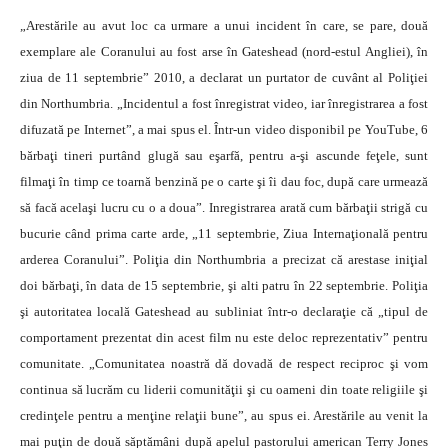
„Arestările au avut loc ca urmare a unui incident în care, se pare, două
exemplare ale Coranului au fost arse în Gateshead (nord-estul Angliei), în
ziua de 11 septembrie” 2010, a declarat un purtator de cuvânt al Poliţiei
din Northumbria. „Incidentul a fost înregistrat video, iar înregistrarea a fost
difuzată pe Internet”, a mai spus el. Într-un video disponibil pe YouTube, 6
bărbaţi tineri purtând glugă sau eşarfă, pentru a-şi ascunde feţele, sunt
filmaţi în timp ce toarnă benzină pe o carte şi îi dau foc, după care urmează
să facă acelaşi lucru cu o a doua”. Inregistrarea arată cum bărbaţii strigă cu
bucurie când prima carte arde, „11 septembrie, Ziua Internaţională pentru
arderea Coranului”. Poliţia din Northumbria a precizat că arestase iniţial
doi bărbaţi, în data de 15 septembrie, şi alti patru în 22 septembrie. Poliţia
şi autoritatea locală Gateshead au subliniat într-o declaraţie că „tipul de
comportament prezentat din acest film nu este deloc reprezentativ” pentru
comunitate. „Comunitatea noastră dă dovadă de respect reciproc şi vom
continua să lucrăm cu liderii comunităţii şi cu oameni din toate religiile şi
credinţele pentru a menţine relaţii bune”, au spus ei. Arestările au venit la
mai puţin de două săptămâni după apelul pastorului american Terry Jones