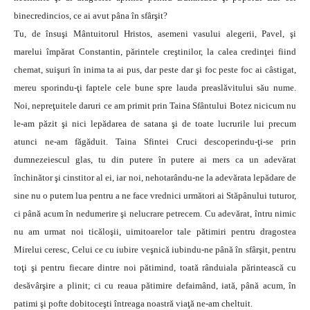
binecredincios, ce ai avut pâna în sfârşit?
Tu, de însuşi Mântuitorul Hristos, asemeni vasului alegerii, Pavel, şi
marelui împărat Constantin, părintele creştinilor, la calea credinţei fiind
chemat, suişuri în inima ta ai pus, dar peste dar şi foc peste foc ai câstigat,
mereu sporindu-ţi faptele cele bune spre lauda preaslăvitului său nume.
Noi, nepreţuitele daruri ce am primit prin Taina Sfântului Botez nicicum nu
le-am păzit şi nici lepădarea de satana şi de toate lucrurile lui precum
atunci ne-am făgăduit. Taina Sfintei Cruci descoperindu-ţi-se prin
dumnezeiescul glas, tu din putere în putere ai mers ca un adevărat
închinător şi cinstitor al ei, iar noi, nehotarându-ne la adevărata lepădare de
sine nu o putem lua pentru a ne face vrednici următori ai Stăpânului tuturor,
ci până acum în nedumerire şi nelucrare petrecem. Cu adevărat, întru nimic
nu am urmat noi ticăloşii, uimitoarelor tale pătimiri pentru dragostea
Mirelui ceresc, Celui ce cu iubire veşnică iubindu-ne până în sfârşit, pentru
toţi şi pentru fiecare dintre noi pătimind, toată rânduiala părintească cu
desăvârşire a plinit; ci cu reaua pătimire defaimând, iată, până acum, în
patimi şi pofte dobitoceşti întreaga noastră viaţă ne-am cheltuit.