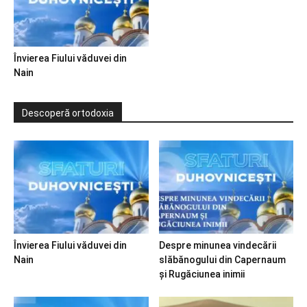
Învierea Fiului văduvei din
Nain
Descoperă ortodoxia
Învierea Fiului văduvei din
Despre minunea vindecării
Nain
slăbănogului din Capernaum
și Rugăciunea inimii