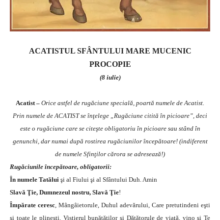
ACATISTUL SFÂNTULUI MARE MUCENIC
PROCOPIE
(8 iulie)
Acatist –
Orice astfel de rugăciune specială, poartă numele de Acatist.
Prin numele de ACATIST se înţelege „Rugăciune citită în picioare”, deci
este o rugăciune care se citeşte obligatoriu în picioare sau stând în
genunchi, dar numai după rostirea rugăciunilor începătoare! (indiferent
de numele Sfinţilor cărora se adresează!)
Rugăciunile începătoare, obligatorii:
În numele Tatălui
şi al Fiului şi al Sfântului Duh. Amin
Slavă Ţie, Dumnezeul nostru, Slavă Ţie
!
Împărate ceresc
, Mângâietorule, Duhul adevărului, Care pretutindeni eşti
şi toate le plineşti, Vistierul bunătăţilor şi Dătătorule de viaţă, vino şi Te