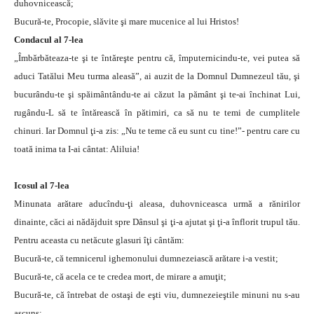
duhovnicească;
Bucură-te, Procopie, slăvite şi mare mucenice al lui Hristos!
Condacul al 7-lea
„Îmbărbăteaza-te şi te întăreşte pentru că, împuternicindu-te, vei putea să
aduci Tatălui Meu turma aleasă”, ai auzit de la Domnul Dumnezeul tău, şi
bucurându-te şi spăimântându-te ai căzut la pământ şi te-ai închinat Lui,
rugându-L să te întărească în pătimiri, ca să nu te temi de cumplitele
chinuri. Iar Domnul ţi-a zis: „Nu te teme că eu sunt cu tine!”- pentru care cu
toată inima ta I-ai cântat: Aliluia!
Icosul al 7-lea
Minunata arătare aducîndu-ţi aleasa, duhovniceasca urmă a rănirilor
dinainte, căci ai nădăjduit spre Dânsul şi ţi-a ajutat şi ţi-a înflorit trupul tău.
Pentru aceasta cu netăcute glasuri îţi cântăm:
Bucură-te, că temnicerul ighemonului dumnezeiască arătare i-a vestit;
Bucură-te, că acela ce te credea mort, de mirare a amuţit;
Bucură-te, că întrebat de ostaşi de eşti viu, dumnezeieştile minuni nu s-au
ascuns;