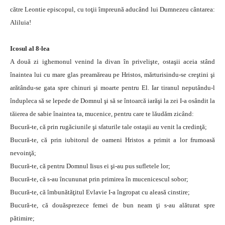
către Leontie episcopul, cu toţii împreună aducând lui Dumnezeu cântarea:
Aliluia!
Icosul al 8-lea
A două zi ighemonul venind la divan în privelişte, ostaşii aceia stând
înaintea lui cu mare glas preamăreau pe Hristos, mărturisindu-se creştini şi
arătându-se gata spre chinuri şi moarte pentru El. Iar tiranul neputându-l
îndupleca să se lepede de Domnul şi să se întoarcă iarăşi la zei I-a osândit la
tăierea de sabie înaintea ta, mucenice, pentru care te lăudăm zicând:
Bucură-te, că prin rugăciunile şi sfaturile tale ostaşii au venit la credinţă;
Bucură-te, că prin iubitorul de oameni Hristos a primit a lor frumoasă
nevoinţă;
Bucură-te, că pentru Domnul Iisus ei şi-au pus sufletele lor;
Bucură-te, că s-au încununat prin primirea în mucenicescul sobor;
Bucură-te, că îmbunătăţitul Evlavie I-a îngropat cu aleasă cinstire;
Bucură-te, că douăsprezece femei de bun neam ţi s-au alăturat spre
pătimire;