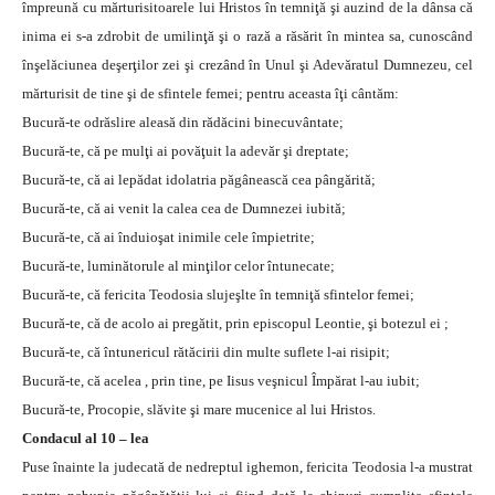
împreună cu mărturisitoarele lui Hristos în temniţă şi auzind de la dânsa că
inima ei s-a zdrobit de umilinţă şi o rază a răsărit în mintea sa, cunoscând
înşelăciunea deşerţilor zei şi crezând în Unul şi Adevăratul Dumnezeu, cel
mărturisit de tine şi de sfintele femei; pentru aceasta îţi cântăm:
Bucură-te odrăslire aleasă din rădăcini binecuvântate;
Bucură-te, că pe mulţi ai povăţuit la adevăr şi dreptate;
Bucură-te, că ai lepădat idolatria păgânească cea pângărită;
Bucură-te, că ai venit la calea cea de Dumnezei iubită;
Bucură-te, că ai înduioşat inimile cele împietrite;
Bucură-te, luminătorule al minţilor celor întunecate;
Bucură-te, că fericita Teodosia slujeşlte în temniţă sfintelor femei;
Bucură-te, că de acolo ai pregătit, prin episcopul Leontie, şi botezul ei ;
Bucură-te, că întunericul rătăcirii din multe suflete l-ai risipit;
Bucură-te, că acelea , prin tine, pe Iisus veşnicul Împărat l-au iubit;
Bucură-te, Procopie, slăvite şi mare mucenice al lui Hristos.
Condacul al 10 – lea
Puse înainte la judecată de nedreptul ighemon, fericita Teodosia l-a mustrat