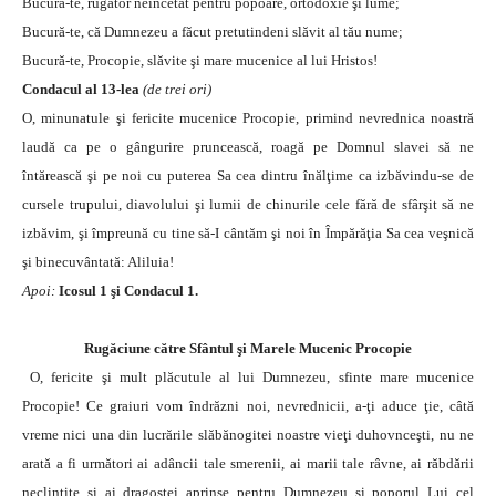
Bucură-te, rugător neîncetat pentru popoare, ortodoxie şi lume;
Bucură-te, că Dumnezeu a făcut pretutindeni slăvit al tău nume;
Bucură-te, Procopie, slăvite şi mare mucenice al lui Hristos!
Condacul al 13-lea
(de trei ori)
O, minunatule şi fericite mucenice Procopie, primind nevrednica noastră
laudă ca pe o gângurire pruncească, roagă pe Domnul slavei să ne
întărească şi pe noi cu puterea Sa cea dintru înălţime ca izbăvindu-se de
cursele trupului, diavolului şi lumii de chinurile cele fără de sfârşit să ne
izbăvim, şi împreună cu tine să-I cântăm şi noi în Împărăţia Sa cea veşnică
şi binecuvântată: Aliluia!
Apoi:
Icosul 1 şi Condacul 1.
Rugăciune către Sfântul şi Marele Mucenic Procopie
O, fericite şi mult plăcutule al lui Dumnezeu, sfinte mare mucenice
Procopie! Ce graiuri vom îndrăzni noi, nevrednicii, a-ţi aduce ţie, câtă
vreme nici una din lucrările slăbănogitei noastre vieţi duhovnceşti, nu ne
arată a fi următori ai adâncii tale smerenii, ai marii tale râvne, ai răbdării
neclintite şi ai dragostei aprinse pentru Dumnezeu şi poporul Lui cel