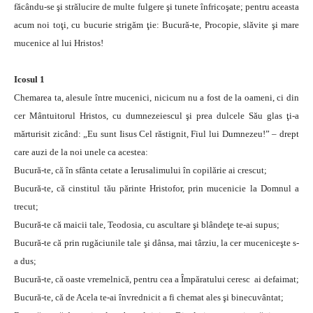
făcându-se şi strălucire de multe fulgere şi tunete înfricoşate; pentru aceasta
acum noi toţi, cu bucurie strigăm ţie: Bucură-te, Procopie, slăvite şi mare
mucenice al lui Hristos!
Icosul 1
Chemarea ta, alesule între mucenici, nicicum nu a fost de la oameni, ci din
cer Mântuitorul Hristos, cu dumnezeiescul şi prea dulcele Său glas ţi-a
mărturisit zicând: „Eu sunt Iisus Cel răstignit, Fiul lui Dumnezeu!” – drept
care auzi de la noi unele ca acestea:
Bucură-te, că în sfânta cetate a Ierusalimului în copilărie ai crescut;
Bucură-te, că cinstitul tău părinte Hristofor, prin mucenicie la Domnul a
trecut;
Bucură-te că maicii tale, Teodosia, cu ascultare şi blândeţe te-ai supus;
Bucură-te că prin rugăciunile tale şi dânsa, mai târziu, la cer muceniceşte s-
a dus;
Bucură-te, că oaste vremelnică, pentru cea a Împăratului ceresc ai defaimat;
Bucură-te, că de Acela te-ai învrednicit a fi chemat ales şi binecuvântat;