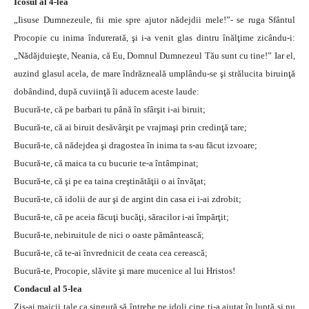
Icosul al 4-lea
„Iisuse Dumnezeule, fii mie spre ajutor nădejdii mele!”- se ruga Sfântul
Procopie cu inima îndurerată, şi i-a venit glas dintru înălţime zicându-i:
„Nădăjduieşte, Neania, că Eu, Domnul Dumnezeul Tău sunt cu tine!” Iar el,
auzind glasul acela, de mare îndrăzneală umplându-se şi strălucita biruinţă
dobândind, după cuviinţă îi aducem aceste laude:
Bucură-te, că pe barbari tu până în sfârşit i-ai biruit;
Bucură-te, că ai biruit desăvârşit pe vrajmaşi prin credinţă tare;
Bucură-te, că nădejdea şi dragostea în inima ta s-au făcut izvoare;
Bucură-te, că maica ta cu bucurie te-a întâmpinat;
Bucură-te, că şi pe ea taina creştinătăţii o ai învăţat;
Bucură-te, că idolii de aur şi de argint din casa ei i-ai zdrobit;
Bucură-te, că pe aceia făcuţi bucăţi, săracilor i-ai împărţit;
Bucură-te, nebiruitule de nici o oaste pământească;
Bucură-te, că te-ai învrednicit de ceata cea cerească;
Bucură-te, Procopie, slăvite şi mare mucenice al lui Hristos!
Condacul al 5-lea
Zis-ai maicii tale ca singură să întrebe pe idoli cine ţi-a ajutat în luptă şi nu