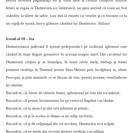
pentru nebunia păgânătăţii lui şi fiind dată la chinuri cumplite sfintele
femei se rugau la Dumnezeu s-o întărească, iar apoi auzind că toate au fost
osândite la tăiere de sabie, s-au dus la moarte cu veselie şi cu bucurie ca la
un ospăţ de nuntă, într-o glăsuire cântând lui Dumnezeu: Aliluia!
Icosul al 10 – lea
Dumnezeiasca judecată îl ajunse pedepsindu-l pe ticălosul ighemon care
căzând în nişte friguri groaznice în aceeaşi noapte muri. Dar cuvântul lui
Dumnezeu creştea şi se înmulţea, în toate zilele mulţi bărbaţi şi femei
primind credinţa în Domnul nostru Iisus Hristos prin învăţătura ta, sfinte
Procopie, şi prin minunile ce se făceau de tine; pentru aceasta, veselindu-ne
îţi cântăm:
Bucură-te, că, biruit de sfintele femei, ighemonul pe tine rău s-a mâniat;
Bucură-te, că pentru încununarea lor pe cerescul Împărat l-ai lăudat;
Bucură-te, că tu atunci şi alte rele pătimiri ai primit;
Bucură-te, că şi în acelea ai rămas ca un stâlp neclintit;
Bucură-te, că şi de vrăjmaşul tău cel nevăzut, Dumnezeu te-a scăpat;
Bucură-te, că pe mulţi din izvorul dreptei credinţe i-ai adăpat