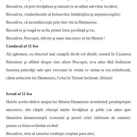
Bucură-te, că prin învăţătura şi minuni te-ai arătat adevărat lucrător;
Bucură-te, vindecătorule al bolnavilor, îndrăciţilor şi neputincioşilor;
Bucură-te, că necredincioşii prin tine vin la Dumnezeu;
Bucură-te şi roagă-te sa fiu primit întru pocăinţă şi eu;
Bucură-te, Procopie, slăvite şi mare mucenice al lui Hristos !
Condacul al 11-lea
Alt ighemon, cu obiceiul mai cumplit decât cel dintâi, venind în Cezareea
Palestinei şi aflând despre tine sfinte Procopie, te-a adus fără întârziere
înaintea judecăţii sale spre cercetare în vreme ce inima ta cea neînfricată,
cânta neîncetat lui Dumnezeu, Celui în Treime închinat: Aliluia!
Icosul al 11-lea
Hulele acelui rătăcit asupra lui Hristos Dumnezeu nesuferind, preaînţelepte
mucenice, din cărţile elineşti multe învăţături şi pilde i-ai adus spre
lămurirea dumnezeieştii iconomii şi pronii celei iubitoare de oameni;
pentru ce binecuvântăm zicând:
Bucură-te, ritor al tainelor credinţei creştine prea ales;