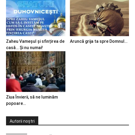
Zaheu Vameșul și sfințirea de
Aruncă grija ta spre Domnul…
casă… Și nu numai!
Ziua Învierii, să ne luminăm
popoare…
Autorii noștri