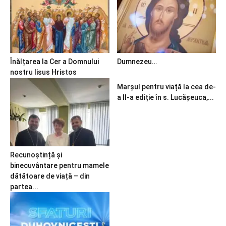
Înălțarea la Cer a Domnului
Dumnezeu…
nostru Iisus Hristos
Marșul pentru viață la cea de-
a II-a ediție în s. Lucășeuca,...
Recunoștință și
binecuvântare pentru mamele
dătătoare de viață – din
partea...