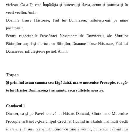
viclean. Ca a Ta este Împărăţia şi puterea şi slava, acum si pururea şi în
vecii vecilor. Amin.
Doamne Iisuse Hristoase, Fiul lui Dumnezeu, miluieşte-mă pe mine
păcătosul!
Pentru rugăciunile Preasfintei Născătoare de Dumnezeu, ale Sfinţilor
Părinţilor noştri şi ale tuturor Sfinţilor, Doamne Iisuse Hristoase, Fiul lui
Dumnezeu, miluieşte-ne pe noi. Amin.
Tropar:
Şi primind acum cununa cea făgăduită, mare mucenice Procopie, roagă-
te lui Hristos Dumnezeu,să se mântuiască sufletele noastre.
Condacul 1
Din cer, ca şi pe Pavel te-a vânat Hristos Domnul, Sfinte mare Mucenice
Procopie, arătându-ţi-se chipul Crucii strălucind în văzduh mai mult decât
soarele, şi Însuşi Stăpânul tuturor cu tine a vorbit, cutremur pământului