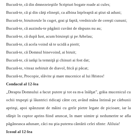
Bucură-te, că din dmnezeieştile Scripturi bogate roade ai cules;
Bucură-te, că şi din cărţi elineşti, ca albina înţeleaptă ai ştiut să aduni;
Bucură-te, biruitorule în cuget, grai şi faptă, vrednicule de cereşti cununi;
Bucură-te, că auzindu-te păgânii cuvânt de răspuns nu au;
Bucură-te, că după Iust, acum biruieşti şi pe Arhelau;
Bucură-te, că acela voind să te ucidă a pierit;
Bucură-te, că Domnul binevoind, ai biruit;
Bucură-te, că iarăşi la temniţă şi chinuri ai fost dat;
Bucură-te, viteaz nebiruit de diavol, frică şi păcat;
Bucură-te, Procopie, slăvite şi mare mucenice al lui Hristos!
Condacul al 12-lea
„Dreapta Domnului a facut putere şi tot ea m-a înălţat”, grăia mucenicul cu
ochii trupeşti şi lăuntrici ridicaţi către cer, având mâna întinsă pe cărbunii
aprinşi, apoi spânzurat de mâini cu grele pietre legate de picioare, iar la
sfârşit în cuptor aprins fiind aruncat, în mare uimire şi nedumerire se afla
păgâneasca adunare, căci nu ştia puterea cântării celei sfinte: Aliluia!
Icosul al 12-lea