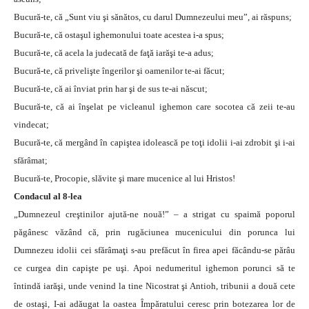
Bucură-te, că „Sunt viu şi sănătos, cu darul Dumnezeului meu”, ai răspuns;
Bucură-te, că ostaşul ighemonului toate acestea i-a spus;
Bucură-te, că acela la judecată de faţă iarăşi te-a adus;
Bucură-te, că privelişte îngerilor şi oamenilor te-ai făcut;
Bucură-te, că ai înviat prin har şi de sus te-ai născut;
Bucură-te, că ai înşelat pe vicleanul ighemon care socotea că zeii te-au
vindecat;
Bucură-te, că mergând în capiştea idolească pe toţi idolii i-ai zdrobit şi i-ai
sfărâmat;
Bucură-te, Procopie, slăvite şi mare mucenice al lui Hristos!
Condacul al 8-lea
„Dumnezeul creştinilor ajută-ne nouă!” – a strigat cu spaimă poporul
păgânesc văzând că, prin rugăciunea mucenicului din porunca lui
Dumnezeu idolii cei sfărâmaţi s-au prefăcut în firea apei făcându-se părâu
ce curgea din capişte pe uşi. Apoi nedumeritul ighemon porunci să te
întindă iarăşi, unde venind la tine Nicostrat şi Antioh, tribunii a două cete
de ostaşi, I-ai adăugat la oastea Împăratului ceresc prin botezarea lor de