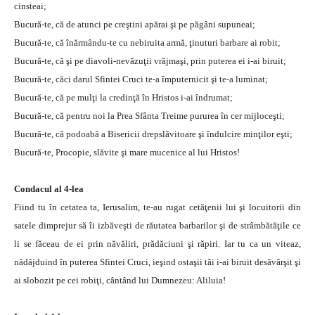
cinsteai;
Bucură-te, că de atunci pe creştini apărai şi pe păgâni supuneai;
Bucură-te, că înărmându-te cu nebiruita armă, ţinuturi barbare ai robit;
Bucură-te, că şi pe diavoli-nevăzuţii vrăjmaşi, prin puterea ei i-ai biruit;
Bucură-te, căci darul Sfintei Cruci te-a împuternicit şi te-a luminat;
Bucură-te, că pe mulţi la credinţă în Hristos i-ai îndrumat;
Bucură-te, că pentru noi la Prea Sfânta Treime pururea în cer mijloceşti;
Bucură-te, că podoabă a Bisericii drepslăvitoare şi îndulcire minţilor eşti;
Bucură-te, Procopie, slăvite şi mare mucenice al lui Hristos!
Condacul al 4-lea
Fiind tu în cetatea ta, Ierusalim, te-au rugat cetăţenii lui şi locuitorii din
satele dimprejur să îi izbăveşti de răutatea barbarilor şi de strâmbătăţile ce
li se făceau de ei prin năvăliri, prădăciuni şi răpiri. Iar tu ca un viteaz,
nădăjduind în puterea Sfintei Cruci, ieşind ostaşii tăi i-ai biruit desăvârşit şi
ai slobozit pe cei robiţi, cântând lui Dumnezeu: Aliluia!