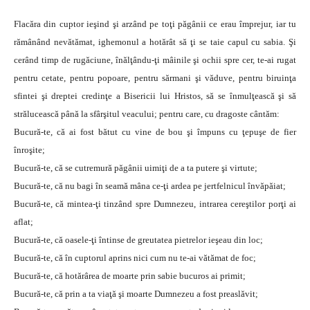
Flacăra din cuptor ieşind şi arzând pe toţi păgânii ce erau împrejur, iar tu
rămânând nevătămat, ighemonul a hotărât să ţi se taie capul cu sabia. Şi
cerând timp de rugăciune, înălţându-ţi mâinile şi ochii spre cer, te-ai rugat
pentru cetate, pentru popoare, pentru sărmani şi văduve, pentru biruinţa
sfintei şi dreptei credinţe a Bisericii lui Hristos, să se înmulţească şi să
strălucească până la sfârşitul veacului; pentru care, cu dragoste cântăm:
Bucură-te, că ai fost bătut cu vine de bou şi împuns cu ţepuşe de fier
înroşite;
Bucură-te, că se cutremură păgânii uimiţi de a ta putere şi virtute;
Bucură-te, că nu bagi în seamă mâna ce-ţi ardea pe jertfelnicul învăpăiat;
Bucură-te, că mintea-ţi tinzând spre Dumnezeu, intrarea cereştilor porţi ai
aflat;
Bucură-te, că oasele-ţi întinse de greutatea pietrelor ieşeau din loc;
Bucură-te, că în cuptorul aprins nici cum nu te-ai vătămat de foc;
Bucură-te, că hotărârea de moarte prin sabie bucuros ai primit;
Bucură-te, că prin a ta viaţă şi moarte Dumnezeu a fost preaslăvit;