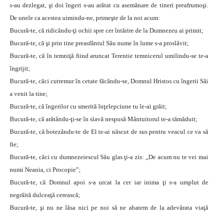
s-au dezlegat, şi doi îngeri s-au arătat cu asemănare de tineri preafrumoşi.
De unele ca acestea uimindu-ne, primeşte de la noi acum:
Bucură-te, că ridicându-ţi ochii spre cer întărire de la Dumnezeu ai primit;
Bucură-te, că şi prin tine preasfântul Său nume în lume s-a proslăvit;
Bucură-te, că în temniţă fiind aruncat Terentie temnicerul umilindu-se te-a
îngrijit;
Bucură-te, căci cutremur în cetate făcându-se, Domnul Hristos cu îngerii Săi
a venit la tine;
Bucură-te, că îngerilor cu smerită înţelepciune tu le-ai grăit;
Bucură-te, că arătându-ţi-se în slavă nespusă Mântuitorul te-a tămăduit;
Bucură-te, că botezându-te de El te-ai născut de sus pentru veacul ce va să
fie;
Bucură-te, căci cu dumnezeiescul Său glas ţi-a zis: „De acum nu te vei mai
numi Neania, ci Procopie”;
Bucură-te, că Domnul apoi s-a urcat la cer iar inima ţi s-a umplut de
negrăită dulceaţă cerească;
Bucură-te, şi nu ne lăsa nici pe noi să ne abatem de la adevărata viaţă