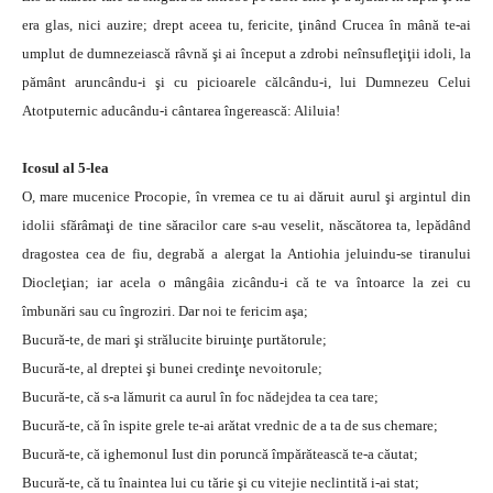
era glas, nici auzire; drept aceea tu, fericite, ţinând Crucea în mână te-ai
umplut de dumnezeiască râvnă şi ai început a zdrobi neînsufleţiţii idoli, la
pământ aruncându-i şi cu picioarele călcându-i, lui Dumnezeu Celui
Atotputernic aducându-i cântarea îngerească: Aliluia!­
Icosul al 5-lea
O, mare mucenice Procopie, în vremea ce tu ai dăruit aurul şi argintul din
idolii sfărâmaţi de tine săracilor care s-au veselit, născătorea ta, lepădând
dragostea cea de fiu, degrabă a alergat la Antiohia jeluindu-se tiranului
Diocleţian; iar acela o mângâia zicându-i că te va întoarce la zei cu
îmbunări sau cu îngroziri. Dar noi te fericim aşa;
Bucură-te, de mari şi strălucite biruinţe purtătorule;
Bucură-te, al dreptei şi bunei credinţe nevoitorule;
Bucură-te, că s-a lămurit ca aurul în foc nădejdea ta cea tare;
Bucură-te, că în ispite grele te-ai arătat vrednic de a ta de sus chemare;
Bucură-te, că ighemonul Iust din poruncă împărătească te-a căutat;
Bucură-te, că tu înaintea lui cu tărie şi cu vitejie neclintită i-ai stat;