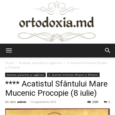
Ortodoxia.md
Acasă
Acatiste, paraclise și rugăciuni
6. Acatiste închinate Sfinților
și Sfintelor
Acatiste, paraclise și rugăciuni
6. Acatiste închinate Sfinților și Sfintelor
**** Acatistul Sfântului Mare
Mucenic Procopie (8 iulie)
De către
admin
-
15 septembrie 2010
2580
0