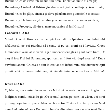
Bucură-te, că de cuvintele nebunului tiran Diocleţian nu te-ai amăgit;
Bucură-te, că Adevărul Hristos ţi-a descoperit, taina credinţei şi te-a primit;
Bucură-te, că bogăţia, cinstea şi slava pământească gunoaie le socoteai;
Bucură-te, că la frumuseţile raiului şi la cununa nestricăcioasă gândeai;
Bucură-te, Procopie, slăvite şi mare mucenice al lui Hristos!
Condacul al 2-lea
Voind Domnul Iisus ca pe cei păcătoşi din stăpânirea diavolului să-i
izbăvească, pe cei pierduţi să-i caute şi pe cei morţi sa-i învieze, Cruce
luminoasă ţi-a arătat în văzduh şi dumnezeiescul glas a grăit către tine: „De
n-aş fi fost Fiul lui Dumnezeu, apoi cum aş fi fost viu după moarte?” Dupa
cuvântul acesta Crucea s-a suit la cer, iar noi luând minunile dumnezeieştii
pronii celei de oameni iubitoare, cântăm din inimi recunoscătoare: Aliluia!
Icosul al 2-lea
O, Nianie, mare este chemarea ta căci după aceasta iar s-a auzit glas din
înălţimea cerului zicându-ţi: „Cu semnul acesta pe care l-ai văzut, vei birui
pe vrăjmaşii tăi şi pacea Mea va fi cu tine!” Astfel şi tu, precum Saul
oarecând, prin arătarea Domnului în cale, din prigonitor vas ales te-ai făcut.