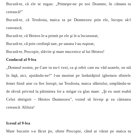
Bucură-te, că ele se rugau: „Primeşte-ne pe noi Doamne, în cămara ta
cerească!”
Bucură-te, că Teodosia, maica ta pe Dumnezeu prin ele, începu să-l
cunoască;
Bucură-te, că Hristos le-a primit pe ele şi le-a încununat;
Bucură-te, că prin credinţă tare, pe satana l-au ruşinat;
Bucură-te, Procopie, slăvite şi mare mucenice al lui Hristos!
Condacul al 9-lea
„Domnul nostru, pe Care tu nu-l vezi, ca şi orbii care nu văd soarele, ne stă
în faţă, aici, ajutându-ne!” l-au mustrat pe înrăutăţitul ighemon sfintele
femei fiind arse cu fier înroşit, iar Teodosia, maica sfântului, umplându-se
de râvnă privind la pătimirea lor a strigat cu glas mare: „Şi eu sunt roabă
Celui răstignit – Hristos Dumnezeu”, voind să înveţe şi ea cântarea
cerească: Aliluia!
Icosul al 9-lea
Mare bucurie s-a făcut ţie, sfinte Procopie, când ai văzut pe maica ta