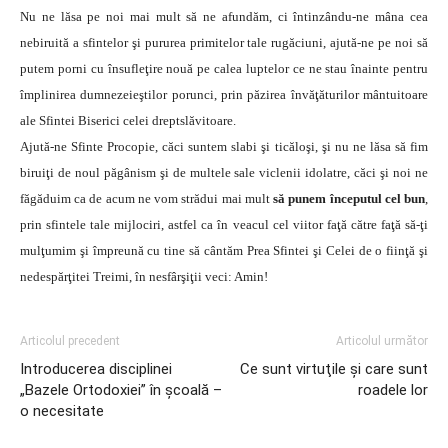
Nu ne lăsa pe noi mai mult să ne afundăm, ci întinzându-ne mâna cea
nebiruită a sfintelor şi pururea primitelor tale rugăciuni, ajută-ne pe noi să
putem porni cu însufleţire nouă pe calea luptelor ce ne stau înainte pentru
împlinirea dumnezeieştilor porunci, prin păzirea învăţăturilor mântuitoare
ale Sfintei Biserici celei dreptslăvitoare.
Ajută-ne Sfinte Procopie, căci suntem slabi şi ticăloşi, şi nu ne lăsa să fim
biruiţi de noul păgânism şi de multele sale viclenii idolatre, căci şi noi ne
făgăduim ca de acum ne vom strădui mai mult
să punem începutul cel bun
,
prin sfintele tale mijlociri, astfel ca în veacul cel viitor faţă către faţă să-ţi
mulţumim şi împreună cu tine să cântăm Prea Sfintei şi Celei de o fiinţă şi
nedespărţitei Treimi, în nesfârşiţii veci: Amin!
Articolul precedent
Articolul următor
Introducerea disciplinei
Ce sunt virtuţile şi care sunt
„Bazele Ortodoxiei” în şcoală –
roadele lor
o necesitate