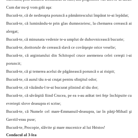
Cum dar nu-ţi vom grăi aşa:
Bucură-te, că de nedreapta poruncă a pământescului împărat te-ai lepădat;
Bucură-te, că luminându-te prin glas dumnezeiesc, la chemarea cerească ai
alergat;
Bucură-te, că minunata vedenie te-a umplut de duhovnicească bucurie;
Bucură-te, doritorule de cerească slavă ce covârşeşte orice veselie;
Bucură-te, că argintarului din Schitopol cruce asemenea celei cereşti i-ai
poruncit;
Bucură-te, că şi temerea acelui de păgânească poruncă o ai risipit;
Bucură-te, că aurul tău n-ai cruţat pentru sfinţitul odor;
Bucură-te, că văzându-l te-ai bucurat plinind al tău dor;
Bucură-te, că săvârşită fiind Crucea, pe ea s-au arătat trei feţe închipuite cu
evreieşti slove deasupra ei scrise;
Bucură-te, că Numele cel mare-Emmanuil-deasupra, iar în părţi-Mihail şi
Gavriil-erau puse;
Bucură-te, Procopie, slăvite şi mare mucenice al lui Hristos!
Condacul al 3-lea