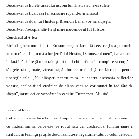
Bucură-te, că hulele tiranului asupra lui Hristos nu le-ai suferit;
Bucură-te, că ticăloasa lui scrisoare rupând-o ai nimicit;
Bucură-te, că doar lui Hristos şi Bisericii Lui ai voit să slujeşti;
Bucură-te, Procopie, slăvite şi mare mucenice al lui Hristos!
Condacul al 6-lea
Zicând ighemonului Iust: „Eu sunt creştin, iar tu fă ceea ce ţi s-a poruncit;
pentru că eu singur mă aduc jertfă lui Hristos, Dumnezeul meu”, i-ai aruncat
în faţă brâul dregătoriei tale şi primind chinurile cele cumplite şi curgând
sângele tău şiroaie, ziceai păgânilor celor de faţă ce lăcrimau pentru
tinereţile tale: „Nu plângeţi pentru mine, ci pentru pierzania sufletelor
voastre, acelea fiind vrednice de plâns, căci se vor munci în iad fără de
sfârşit”, iar nu cei ce vor cânta în veci lui Dumnezeu: Aliluia!
Icosul al 6-lea
Cutremur mare se făcu la miezul nopţii în cetate, căci Domnul Iisus venind
cu îngerii săi să cerceteze pe robul său cel credincios, lumină mare a
strălucit în temniţă şi uşile deschizându-se, legăturile tuturor celor de acolo