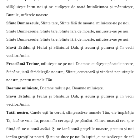
sălăşluieşte întru noi şi ne curăţeşte de toată întinăciunea şi mântuieşte,
Bunule, sufletele noastre.
Sfinte Dumnezeule
, Sfinte tare, Sfinte fără de moarte, miluieste-ne pe noi.
Sfinte Dumnezeule, Sfinte tare, Sfinte fără de moarte, miluieste-ne pe noi.
Sfinte Dumnezeule, Sfinte tare, Sfinte fără de moarte, miluieste-ne pe noi.
Slavă Tatălui
şi Fiului şi Sfântului Duh,
şi acum
şi pururea şi în vecii
vecilor. Amin.
Preasfântă Treime
, miluieşte-ne pe noi. Doamne, curăţeşte păcatele nostre,
Stăpâne, iartă fărădelegile noastre; Sfinte, cercetează şi vindecă neputinţele
noastre, pentru numele Tău.
Doamne miluieşte
, Doamne miluieşte, Doamne miluieşte.
Slavă Tatălui
şi Fiului şi Sfântului Duh,
şi acum
şi pururea şi în vecii
vecilor. Amin.
Tatăl nostru
, Carele eşti în ceruri, sfinţească-se numele Tău, vie împărăţia
Ta, facă-se voia Ta, precum în cer aşa şi pe pământ. Pâinea noastră cea spre
fiinţă dă-ne-o nouă astăzi. Şi ne iartă nouă greşelile noastre, precum şi noi
iertăm greşiţilor nostri. Şi nu ne duce pe noi în ispită, ci ne izbăveşte de cel