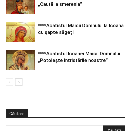
„Caută la smerenia”
****Acatistul Maicii Domnului la Icoana
cu şapte săgeţi
****Acatistul Icoanei Maicii Domnului
„Potoleşte întristările noastre”
Căutare