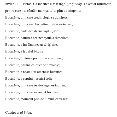
Învierii lui Hristos. Că moartea a fost înghiţită şi viaţa s-a arătat biruitoare,
pentru care noi cântăm mormântului plin de sfinţenie:
Bucură-te, prin care credincioşii se dumiresc;
Bucură-te, prin care răucredincioşii se osândesc;
Bucură-te, nădejdea deznădăjduiţilor;
Bucură-te, dăruirea cea nedeşartă a săracilor;
Bucură-te, a lui Dumnezeu sălăşluire;
Bucură-te, a iadului biruire;
Bucură-te, întărirea poporului creştinesc;
Bucură-te, odihna celor ce se nevoiesc;
Bucură-te, a neamului omenesc bucurie;
Bucură-te, a cerului nescrisă solie;
Bucură-te, prin care s-a dezlegat osândirea;
Bucură-te, prin care s-a arătat Învierea;
Bucură-te, mormânt plin de lumină cerească!
Condacul al 8-lea: