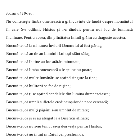
Icosul al 10-lea:
Nu conteneşte limba omenească a grăi cuvinte de laudă despre mormântul
în care S-a odihnit Hristos şi l-a rânduit pentru noi loc de luminată
închinare. Pentru aceea, din plinătatea inimii grăim cu dragoste acestea:
Bucură-te, că la minunea Învierii Domnului ai fost părtaş;
Bucură-te, că an de an Luminii Lui eşti sfânt sălaş;
Bucură-te, că în tine au loc arătări minunate;
Bucură-te, că limba omenească a le spune nu poate;
Bucură-te, că multe lumânări se aprind singure la tine;
Bucură-te, că hulitorii se fac de ruşine;
Bucură-te, că ţi se aprind candelele din lumina dumnezeiască;
Bucură-te, că umpli sufletele credincioşilor de pace cerească;
Bucură-te, că mulţi păgâni s-au umplut de mirare;
Bucură-te, că şi ei au alergat la a Bisericii alinare;
Bucură-te, că nu s-au temut să-şi dea viaţa pentru Hristos;
Bucură-te, că au intrat în Raiul cel preafrumos;