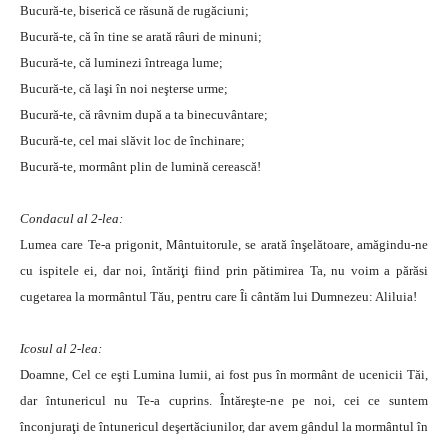
Bucură-te, biserică ce răsună de rugăciuni;
Bucură-te, că în tine se arată râuri de minuni;
Bucură-te, că luminezi întreaga lume;
Bucură-te, că laşi în noi neşterse urme;
Bucură-te, că râvnim după a ta binecuvântare;
Bucură-te, cel mai slăvit loc de închinare;
Bucură-te, mormânt plin de lumină cerească!
Condacul al 2-lea:
Lumea care Te-a prigonit, Mântuitorule, se arată înşelătoare, amăgindu-ne
cu ispitele ei, dar noi, întăriţi fiind prin pătimirea Ta, nu voim a părăsi
cugetarea la mormântul Tău, pentru care Îi cântăm lui Dumnezeu: Aliluia!
Icosul al 2-lea:
Doamne, Cel ce eşti Lumina lumii, ai fost pus în mormânt de ucenicii Tăi,
dar întunericul nu Te-a cuprins. Întăreşte-ne pe noi, cei ce suntem
înconjuraţi de întunericul deşertăciunilor, dar avem gândul la mormântul în