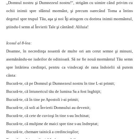
„Domnul nostru şi Dumnezeul nostru!“, strigăm cu uimire când privim cu
ochii inimii spre sfântul mormânt, şi precum oarecând Toma a întins
degetul spre trupul Tău, aşa şi noi Îţi atingem cu dorirea inimii mormântul,
ştiindu-l semn al Învierii Tale şi cântând: Aliluia!
Icosul al 8-lea:
Doamne, în necredinţa noastră de multe ori am cerut semne şi minuni,
asemănându-ne iudeilor de odinioară. Să ne fie nouă mormântul Tău semn
spre întărirea credinţei, pentru ca vindecaţi de rana îndoielii să putem
cânta:
Bucură-te, că pe Domnul şi Dumnezeul nostru în tine L-ai primit;
Bucură-te, că întunericul tău de lumina Sa a fost înghiţit;
Bucură-te, că în tine pe Apostoli i-ai primit;
Bucură-te, că soli ai Învierii Domnului au devenit;
Bucură-te, că cete de cuvioşi în tine s-au închinat;
Bucură-te, că mulţime de maici spre tine s-au îndreptat;
Bucură-te, chemare tainică a credincioşilor;