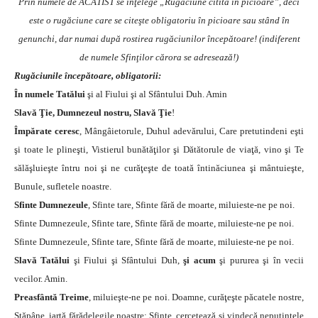
Prin numele de ACATIST se înţelege „Rugăciune citită în picioare”, deci
este o rugăciune care se citeşte obligatoriu în picioare sau stând în
genunchi, dar numai după rostirea rugăciunilor începătoare! (indiferent
de numele Sfinţilor cărora se adresează!)
Rugăciunile începătoare, obligatorii:
În numele Tatălui
şi al Fiului şi al Sfântului Duh. Amin
Slavă Ţie, Dumnezeul nostru, Slavă Ţie
!
Împărate ceresc
, Mângâietorule, Duhul adevărului, Care pretutindeni eşti
şi toate le plineşti, Vistierul bunătăţilor şi Dătătorule de viaţă, vino şi Te
sălăşluieşte întru noi şi ne curăţeşte de toată întinăciunea şi mântuieşte,
Bunule, sufletele noastre.
Sfinte Dumnezeule
, Sfinte tare, Sfinte fără de moarte, miluieste-ne pe noi.
Sfinte Dumnezeule, Sfinte tare, Sfinte fără de moarte, miluieste-ne pe noi.
Sfinte Dumnezeule, Sfinte tare, Sfinte fără de moarte, miluieste-ne pe noi.
Slavă Tatălui
şi Fiului şi Sfântului Duh,
şi acum
şi pururea şi în vecii
vecilor. Amin.
Preasfântă Treime
, miluieşte-ne pe noi. Doamne, curăţeşte păcatele nostre,
Stăpâne, iartă fărădelegile noastre; Sfinte, cercetează şi vindecă neputinţele