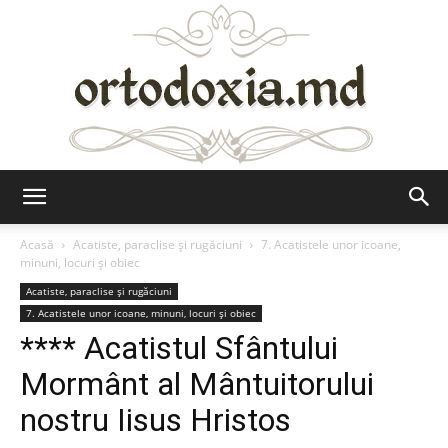
Ortodoxia.md
Acasă
Acatiste, paraclise și rugăciuni
7. Acatistele unor icoane,
minuni, locuri și obiec
Acatiste, paraclise și rugăciuni
7. Acatistele unor icoane, minuni, locuri și obiec
**** Acatistul Sfântului
Mormânt al Mântuitorului
nostru Iisus Hristos