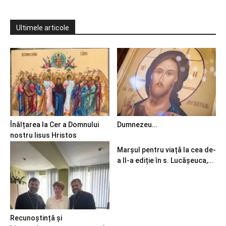
Ultimele articole
Înălțarea la Cer a Domnului
Dumnezeu…
nostru Iisus Hristos
Marșul pentru viață la cea de-
a II-a ediție în s. Lucășeuca,...
Recunoștință și