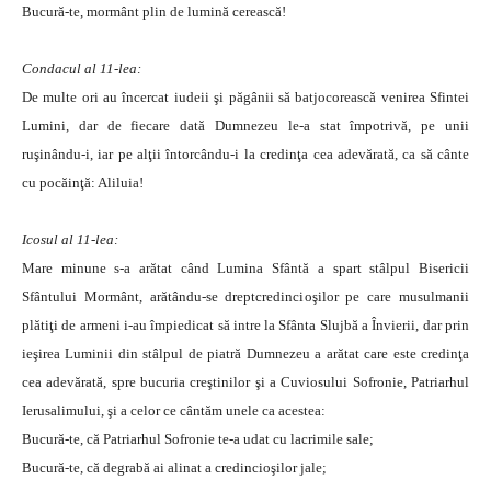
Bucură-te, mormânt plin de lumină cerească!
Condacul al 11-lea:
De multe ori au încercat iudeii şi păgânii să batjocorească venirea Sfintei
Lumini, dar de fiecare dată Dumnezeu le-a stat împotrivă, pe unii
ruşinându-i, iar pe alţii întorcându-i la credinţa cea adevărată, ca să cânte
cu pocăinţă: Aliluia!
Icosul al 11-lea:
Mare minune s-a arătat când Lumina Sfântă a spart stâlpul Bisericii
Sfântului Mormânt, arătându-se dreptcredincioşilor pe care musulmanii
plătiţi de armeni i-au împiedicat să intre la Sfânta Slujbă a Învierii, dar prin
ieşirea Luminii din stâlpul de piatră Dumnezeu a arătat care este credinţa
cea adevărată, spre bucuria creştinilor şi a Cuviosului Sofronie, Patriarhul
Ierusalimului, şi a celor ce cântăm unele ca acestea:
Bucură-te, că Patriarhul Sofronie te-a udat cu lacrimile sale;
Bucură-te, că degrabă ai alinat a credincioşilor jale;