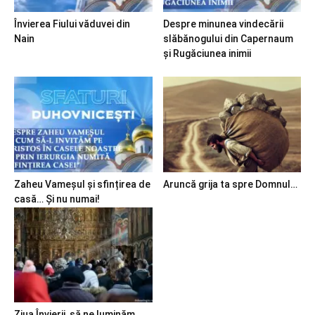
Învierea Fiului văduvei din
Despre minunea vindecării
Nain
slăbănogului din Capernaum
și Rugăciunea inimii
Zaheu Vameșul și sfințirea de
Aruncă grija ta spre Domnul…
casă… Și nu numai!
Ziua Învierii, să ne luminăm