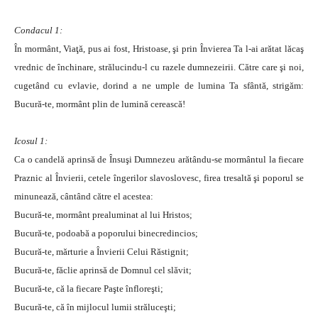
Condacul 1:
În mormânt, Viaţă, pus ai fost, Hristoase, şi prin Învierea Ta l-ai arătat lăcaş
vrednic de închinare, strălucindu-l cu razele dumnezeirii. Către care şi noi,
cugetând cu evlavie, dorind a ne umple de lumina Ta sfântă, strigăm:
Bucură-te, mormânt plin de lumină cerească!
Icosul 1:
Ca o candelă aprinsă de Însuşi Dumnezeu arătându-se mormântul la fiecare
Praznic al Învierii, cetele îngerilor slavoslovesc, firea tresaltă şi poporul se
minunează, cântând către el acestea:
Bucură-te, mormânt prealuminat al lui Hristos;
Bucură-te, podoabă a poporului binecredincios;
Bucură-te, mărturie a Învierii Celui Răstignit;
Bucură-te, făclie aprinsă de Domnul cel slăvit;
Bucură-te, că la fiecare Paşte înfloreşti;
Bucură-te, că în mijlocul lumii străluceşti;