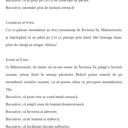
Bucură-te, că ai ţinut pe Cel ce ne izbăveşte de păcate;
Bucură-te, mormânt plin de lumină cerească!
Condacul al 6-lea:
Cei ce păzeau mormântul au fost cutremuraţi de Învierea Ta, Mântuitorule,
şi înţelegând că au păzit pe Cel ce păzeşte prin harul Său întreaga lume,
plini de căinţă au strigat: Aliluia!
Icosul al 6-lea:
O, Mântuitorule, de multe ori ne-am temut de Învierea Ta, pârgă a învierii
noastre, prinşi fiind în mreaja păcatelor. Ridică piatra temerii de pe
mormântul inimilor noastre, ca să putem cânta cu pricepere mormântului
Tău:
Bucură-te, că peste tine se varsă mană cerească;
Bucură-te, că umpli toate de lumină dumnezeiască;
Bucură-te, că Învierea ai adeverit;
Bucură-te, că de lumină ai strălucit;
Bucură-te, că încălzeşti răceala sufletelor;