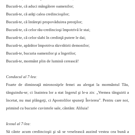
Bucură-te, că aduci mângâiere oamenilor;
Bucură-te, că arăţi calea credincioşilor;
Bucură-te, că întăreşti propovăduirea preoţilor;
Bucură-te, că celor rău-credincioşi împotrivă le stai;
Bucură-te, că celor slabi în credinţă putere le dai;
Bucură-te, apărător împotriva răzvrătirii demonilor;
Bucură-te, bucuria oamenilor şi a îngerilor;
Bucură-te, mormânt plin de lumină cerească!
Condacul al 7-lea:
Foarte de dimineaţă mironosiţele femei au alergat la mormântul Tău,
tânguindu-se; ci înaintea lor a stat îngerul şi le-a zis: „Vremea tânguirii a
încetat, nu mai plângeţi, ci Apostolilor spuneţi Învierea”. Pentru care noi,
primind cu bucurie cuvintele sale, cântăm: Aliluia!
Icosul al 7-lea:
Să cânte acum credincioşii şi să se veselească auzind vestea cea bună a