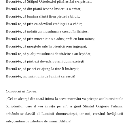
Bucură-te, că Stâlpul Ortodoxiei până astăzi s-a păstrat;
Bucură-te, că din piatră icoana Învierii s-a arătat;
Bucură-te, că lumina sfântă firea pietrei a biruit;
Bucură-te, că prin ea adevărul credinţei s-a vădit;
Bucură-te, că îndată un musulman a crezut în Hristos;
Bucură-te, că prin mucenicie s-a adus jertfă cu bun miros;
Bucură-te, că moaştele sale în biserică s-au îngropat;
Bucură-te, că şi alţi musulmani de rătăcire s-au lepădat;
Bucură-te, că păstrezi dovada puterii dumnezeieşti;
Bucură-te, că pe cei ce ajung la tine îi întăreşti;
Bucură-te, mormânt plin de lumină cerească!
Condacul al 12-lea:
„Cel ce aleargă din toată inima la acest mormânt va pricepe acolo cuvintele
Scripturilor care îl vor învăţa pe el”, a grăit Sfântul Grigorie Palama,
arătându-se dascăl al Luminii dumnezeieşti, iar noi, crezând învăţăturii
sale, cântăm cu zdrobire de inimă: Aliluia!