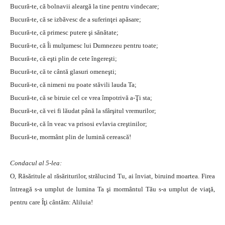
Bucură-te, că bolnavii aleargă la tine pentru vindecare;
Bucură-te, că se izbăvesc de a suferinţei apăsare;
Bucură-te, că primesc putere şi sănătate;
Bucură-te, că Îi mulţumesc lui Dumnezeu pentru toate;
Bucură-te, că eşti plin de cete îngereşti;
Bucură-te, că te cântă glasuri omeneşti;
Bucură-te, că nimeni nu poate stăvili lauda Ta;
Bucură-te, că se biruie cel ce vrea împotrivă a-Ţi sta;
Bucură-te, că vei fi lăudat până la sfârşitul vremurilor;
Bucură-te, că în veac va prisosi evlavia creştinilor;
Bucură-te, mormânt plin de lumină cerească!
Condacul al 5-lea:
O, Răsăritule al răsăriturilor, strălucind Tu, ai înviat, biruind moartea. Firea
întreagă s-a umplut de lumina Ta şi mormântul Tău s-a umplut de viaţă,
pentru care Îţi cântăm: Aliluia!