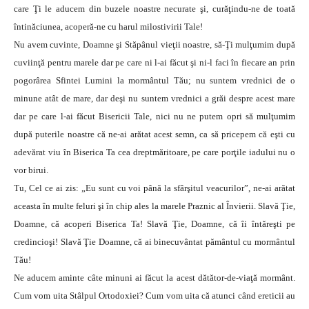
care Ţi le aducem din buzele noastre necurate şi, curăţindu-ne de toată
întinăciunea, acoperă-ne cu harul milostivirii Tale!
Nu avem cuvinte, Doamne şi Stăpânul vieţii noastre, să-Ţi mulţumim după
cuviinţă pentru marele dar pe care ni l-ai făcut şi ni-l faci în fiecare an prin
pogorârea Sfintei Lumini la mormântul Tău; nu suntem vrednici de o
minune atât de mare, dar deşi nu suntem vrednici a grăi despre acest mare
dar pe care l-ai făcut Bisericii Tale, nici nu ne putem opri să mulţumim
după puterile noastre că ne-ai arătat acest semn, ca să pricepem că eşti cu
adevărat viu în Biserica Ta cea dreptmăritoare, pe care porţile iadului nu o
vor birui.
Tu, Cel ce ai zis: „Eu sunt cu voi până la sfârşitul veacurilor”, ne-ai arătat
aceasta în multe feluri şi în chip ales la marele Praznic al Învierii. Slavă Ţie,
Doamne, că acoperi Biserica Ta! Slavă Ţie, Doamne, că îi întăreşti pe
credincioşi! Slavă Ţie Doamne, că ai binecuvântat pământul cu mormântul
Tău!
Ne aducem aminte câte minuni ai făcut la acest dătător-de-viaţă mormânt.
Cum vom uita Stâlpul Ortodoxiei? Cum vom uita că atunci când ereticii au