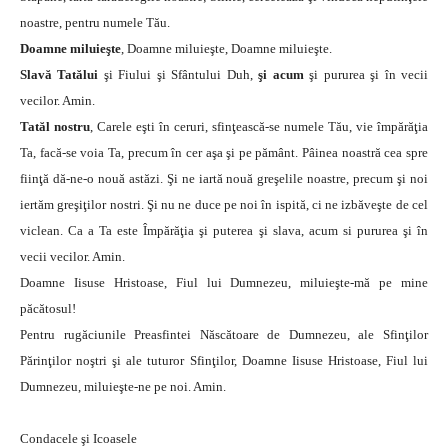
noastre, pentru numele Tău.
Doamne miluieşte
, Doamne miluieşte, Doamne miluieşte.
Slavă Tatălui
şi Fiului şi Sfântului Duh,
şi acum
şi pururea şi în vecii
vecilor. Amin.
Tatăl nostru
, Carele eşti în ceruri, sfinţească-se numele Tău, vie împărăţia
Ta, facă-se voia Ta, precum în cer aşa şi pe pământ. Pâinea noastră cea spre
fiinţă dă-ne-o nouă astăzi. Şi ne iartă nouă greşelile noastre, precum şi noi
iertăm greşiţilor nostri. Şi nu ne duce pe noi în ispită, ci ne izbăveşte de cel
viclean. Ca a Ta este Împărăţia şi puterea şi slava, acum si pururea şi în
vecii vecilor. Amin.
Doamne Iisuse Hristoase, Fiul lui Dumnezeu, miluieşte-mă pe mine
păcătosul!
Pentru rugăciunile Preasfintei Născătoare de Dumnezeu, ale Sfinţilor
Părinţilor noştri şi ale tuturor Sfinţilor, Doamne Iisuse Hristoase, Fiul lui
Dumnezeu, miluieşte-ne pe noi. Amin.
Condacele şi Icoasele