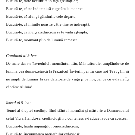
Bucură-te, tărie neclintită în faţa greutăţilor;
Bucură-te, că ne îndemni să cugetăm la moarte;
Bucură-te, că alungi gândurile cele deşarte;
Bucură-te, că inimile noastre către tine se îndreaptă;
Bucură-te, că mulţi credincioşi să te vadă aşteaptă;
Bucură-te, mormânt plin de lumină cerească!
Condacul al 9-lea:
De mare dar s-a învrednicit mormântul Tău, Mântuitorule, umplându-se de
lumina cea dumnezeiască la Praznicul Învierii, pentru care noi Te rugăm să
ne umpli de lumina Ta cea dătătoare de viaţă şi pe noi, cei ce cu evlavie Îţi
cântăm: Aliluia!
Icosul al 9-lea:
Temei al dreptei credinţe fiind sfântul mormânt şi mărturie a Dumnezeului
celui Viu arătându-se, credincioşii nu contenesc a-i aduce laude ca acestea:
Bucură-te, lauda împăraţilor binecredincioşi;
Bucură-te, încununarea patriarhilor evlavioşi;