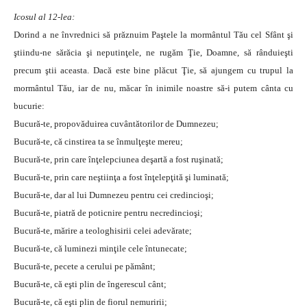
Icosul al 12-lea:
Dorind a ne învrednici să prăznuim Paştele la mormântul Tău cel Sfânt şi
ştiindu-ne sărăcia şi neputinţele, ne rugăm Ţie, Doamne, să rânduieşti
precum ştii aceasta. Dacă este bine plăcut Ţie, să ajungem cu trupul la
mormântul Tău, iar de nu, măcar în inimile noastre să-i putem cânta cu
bucurie:
Bucură-te, propovăduirea cuvântătorilor de Dumnezeu;
Bucură-te, că cinstirea ta se înmulţeşte mereu;
Bucură-te, prin care înţelepciunea deşartă a fost ruşinată;
Bucură-te, prin care neştiinţa a fost înţelepţită şi luminată;
Bucură-te, dar al lui Dumnezeu pentru cei credincioşi;
Bucură-te, piatră de poticnire pentru necredincioşi;
Bucură-te, mărire a teologhisirii celei adevărate;
Bucură-te, că luminezi minţile cele întunecate;
Bucură-te, pecete a cerului pe pământ;
Bucură-te, că eşti plin de îngerescul cânt;
Bucură-te, că eşti plin de fiorul nemuririi;