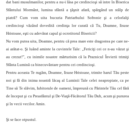
dat bani musulmanilor, pentru a nu-i lăsa pe credincioşi să intre în Biserica
Sfântului Mormânt, lumina sfântă a ţâşnit afară, spărgând un stâlp de
piatră? Cum vom uita bucuria Patriarhului Sofronie şi a celorlalţi
credincioşi văzând dovedită credinţa lor curată că Tu, Doamne, Iisuse
Hristoase, eşti cu adevărat capul şi ocrotitorul Bisericii?
Nu vom putea uita, Doamne, pentru că prea mare este dragostea pe care ne-
ai arătat-o. Şi luând aminte la cuvintele Tale: „Fericiţi cei ce n-au văzut şi
au crezut!”, cu inimile noastre mărturisim că la Praznicul Învierii trimiţi
Sfânta Lumină ca binecuvântare pentru cei credincioşi.
Pentru aceasta Te rugăm, Doamne, Iisuse Hristoase, trimite harul Tău peste
noi şi fă din inima noastră lăcaş al Luminii Tale celei neapropiate, ca pe
Tine să Te slăvim, Iubitorule de oameni, împreună cu Părintele Tău cel fără
de început şi cu Preasfântul şi De-Viaţă-Făcătorul Tău Duh, acum şi pururea
şi în vecii vecilor. Amin.
Şi se face otpustul.