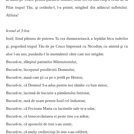
Pilat trupul Tău, şi cerându-l, l-a primit, strigând din adâncul sufletului:
Aliluia!
Icosul al 3-lea:
Iosif, fiind pătruns de puterea Ta cea dumnezeiască, a lepădat frica iudeilor
şi, pogorând trupul Tău de pe Cruce împreună cu Nicodim, cu smirnă şi cu
aloe l-au uns, punându-l în mormântul către care noi strigăm:
Bucură-te, sfârşitul patimilor Mântuitorului;
Bucură-te, începutul proslăvirii Domnului;
Bucură-te, masă care ţii ca pe o jertfă pe Hristos;
Bucură-te, că Domnul S-a adus pentru noi tămâie cu bun miros;
Bucură-te, lacrimă de bucurie a pământului întristat;
Bucură-te, rază de soare pentru Iosif cel îndurerat;
Bucură-te, că Fecioara Maria cu lacrimile sale te-a udat;
Bucură-te, că binecuvântarea ei peste tine s-a arătat;
Bucură-te, că apostolii de tine s-au uimit;
Bucură-te, că mulţi credincioşi în tine s-au odihnit;