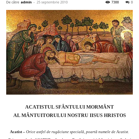
De către
admin
-
25 septembrie 2010
7388
0
ACATISTUL SFÂNTULUI MORMÂNT
AL MÂNTUITORULUI NOSTRU IISUS HRISTOS
Acatist –
Orice astfel de rugăciune specială, poartă numele de Acatist.