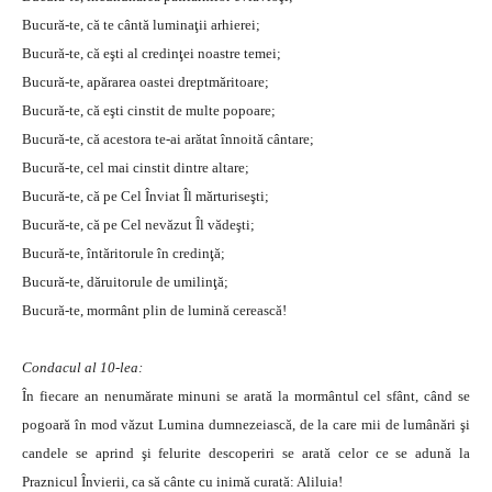
Bucură-te, că te cântă luminaţii arhierei;
Bucură-te, că eşti al credinţei noastre temei;
Bucură-te, apărarea oastei dreptmăritoare;
Bucură-te, că eşti cinstit de multe popoare;
Bucură-te, că acestora te-ai arătat înnoită cântare;
Bucură-te, cel mai cinstit dintre altare;
Bucură-te, că pe Cel Înviat Îl mărturiseşti;
Bucură-te, că pe Cel nevăzut Îl vădeşti;
Bucură-te, întăritorule în credinţă;
Bucură-te, dăruitorule de umilinţă;
Bucură-te, mormânt plin de lumină cerească!
Condacul al 10-lea:
În fiecare an nenumărate minuni se arată la mormântul cel sfânt, când se
pogoară în mod văzut Lumina dumnezeiască, de la care mii de lumânări şi
candele se aprind şi felurite descoperiri se arată celor ce se adună la
Praznicul Învierii, ca să cânte cu inimă curată: Aliluia!