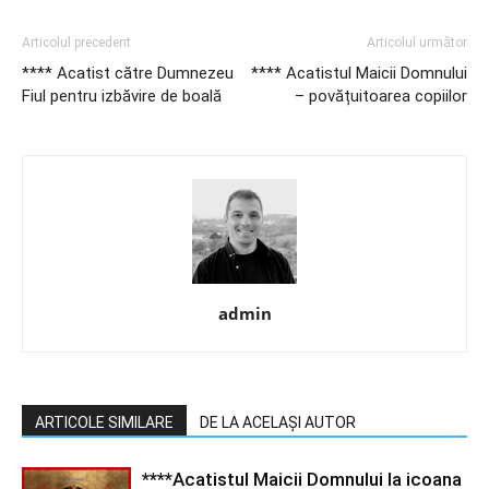
Articolul precedent
Articolul următor
**** Acatist către Dumnezeu
**** Acatistul Maicii Domnului
Fiul pentru izbăvire de boală
– povățuitoarea copiilor
admin
ARTICOLE SIMILARE
DE LA ACELAȘI AUTOR
****Acatistul Maicii Domnului la icoana