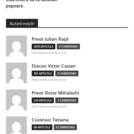
popoare…
Autorii noștri
Preot Iulian Raţă
3878 ARTICOLE
6 COMENTARII
http://www.ortodoxia.md
Diacon Victor Casian
581 ARTICOLE
5 COMENTARII
http://www.ortodoxia.md
Preot Victor Mihalachi
210 ARTICOLE
1 COMENTARII
http://www.ortodoxia.md
Cvasniuc Tatiana
88 ARTICOLE
0 COMENTARII