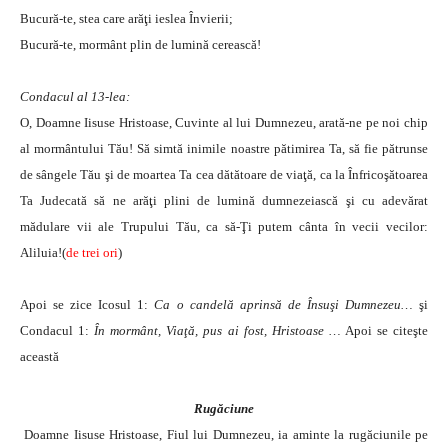
Bucură-te, stea care arăţi ieslea Învierii;
Bucură-te, mormânt plin de lumină cerească!
Condacul al 13-lea:
O, Doamne Iisuse Hristoase, Cuvinte al lui Dumnezeu, arată-ne pe noi chip
al mormântului Tău! Să simtă inimile noastre pătimirea Ta, să fie pătrunse
de sângele Tău şi de moartea Ta cea dătătoare de viaţă, ca la Înfricoşătoarea
Ta Judecată să ne arăţi plini de lumină dumnezeiască şi cu adevărat
mădulare vii ale Trupului Tău, ca să-Ţi putem cânta în vecii vecilor:
Aliluia!(
de trei ori
)
Apoi se zice Icosul 1:
Ca o candelă aprinsă de Însuşi Dumnezeu…
şi
Condacul 1:
În mormânt, Viaţă, pus ai fost, Hristoase …
Apoi se citeşte
această
Rugăciune
Doamne Iisuse Hristoase, Fiul lui Dumnezeu, ia aminte la rugăciunile pe