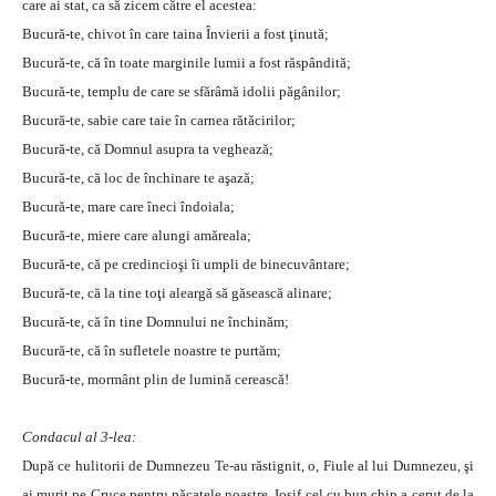
care ai stat, ca să zicem către el acestea:
Bucură-te, chivot în care taina Învierii a fost ţinută;
Bucură-te, că în toate marginile lumii a fost răspândită;
Bucură-te, templu de care se sfărâmă idolii păgânilor;
Bucură-te, sabie care taie în carnea rătăcirilor;
Bucură-te, că Domnul asupra ta veghează;
Bucură-te, că loc de închinare te aşază;
Bucură-te, mare care îneci îndoiala;
Bucură-te, miere care alungi amăreala;
Bucură-te, că pe credincioşi îi umpli de binecuvântare;
Bucură-te, că la tine toţi aleargă să găsească alinare;
Bucură-te, că în tine Domnului ne închinăm;
Bucură-te, că în sufletele noastre te purtăm;
Bucură-te, mormânt plin de lumină cerească!
Condacul al 3-lea:
După ce hulitorii de Dumnezeu Te-au răstignit, o, Fiule al lui Dumnezeu, şi
ai murit pe Cruce pentru păcatele noastre, Iosif cel cu bun chip a cerut de la