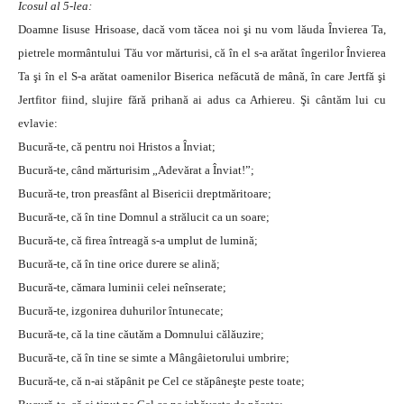
Icosul al 5-lea:
Doamne Iisuse Hrisoase, dacă vom tăcea noi şi nu vom lăuda Învierea Ta,
pietrele mormântului Tău vor mărturisi, că în el s-a arătat îngerilor Învierea
Ta şi în el S-a arătat oamenilor Biserica nefăcută de mână, în care Jertfă şi
Jertfitor fiind, slujire fără prihană ai adus ca Arhiereu. Şi cântăm lui cu
evlavie:
Bucură-te, că pentru noi Hristos a Înviat;
Bucură-te, când mărturisim „Adevărat a Înviat!”;
Bucură-te, tron preasfânt al Bisericii dreptmăritoare;
Bucură-te, că în tine Domnul a strălucit ca un soare;
Bucură-te, că firea întreagă s-a umplut de lumină;
Bucură-te, că în tine orice durere se alină;
Bucură-te, cămara luminii celei neînserate;
Bucură-te, izgonirea duhurilor întunecate;
Bucură-te, că la tine căutăm a Domnului călăuzire;
Bucură-te, că în tine se simte a Mângâietorului umbrire;
Bucură-te, că n-ai stăpânit pe Cel ce stăpâneşte peste toate;