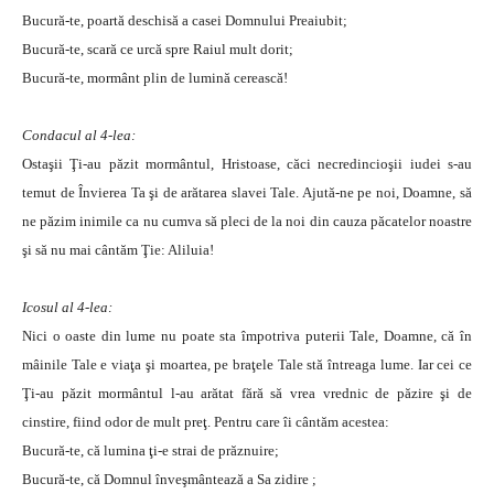
Bucură-te, poartă deschisă a casei Domnului Preaiubit;
Bucură-te, scară ce urcă spre Raiul mult dorit;
Bucură-te, mormânt plin de lumină cerească!
Condacul al 4-lea:
Ostaşii Ţi-au păzit mormântul, Hristoase, căci necredincioşii iudei s-au
temut de Învierea Ta şi de arătarea slavei Tale. Ajută-ne pe noi, Doamne, să
ne păzim inimile ca nu cumva să pleci de la noi din cauza păcatelor noastre
şi să nu mai cântăm Ţie: Aliluia!
Icosul al 4-lea:
Nici o oaste din lume nu poate sta împotriva puterii Tale, Doamne, că în
mâinile Tale e viaţa şi moartea, pe braţele Tale stă întreaga lume. Iar cei ce
Ţi-au păzit mormântul l-au arătat fără să vrea vrednic de păzire şi de
cinstire, fiind odor de mult preţ. Pentru care îi cântăm acestea:
Bucură-te, că lumina ţi-e strai de prăznuire;
Bucură-te, că Domnul înveşmântează a Sa zidire ;