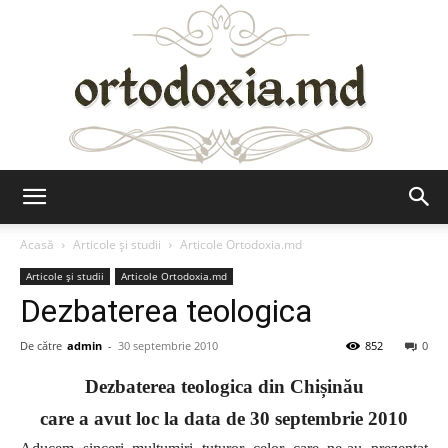
Ortodoxia.md
Acasă
Articole şi studii
Articole Ortodoxia.md
Articole şi studii
Articole Ortodoxia.md
Dezbaterea teologica
De către
admin
-
30 septembrie 2010
852
0
Dezbaterea teologica din Chișinău
care a avut loc la data de 30 septembrie 2010