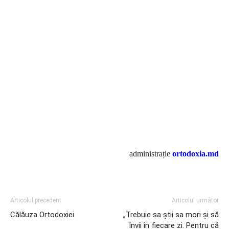
administrație
ortodoxia.md
Articolul precedent
Articolul următor
Călăuza Ortodoxiei
„Trebuie sa ştii sa mori şi să
învii în fiecare zi. Pentru că