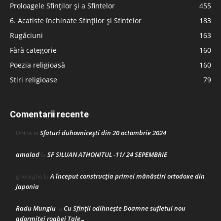
Proloagele Sfinților și a Sfintelor
455
6. Acatiste închinate Sfinților și Sfintelor
183
Rugăciuni
163
Fără categorie
160
Poezia religioasă
160
Stiri religioase
79
Comentarii recente
Sfaturi duhovnicești din 20 octombrie 2024
Doina
la
amalad
SF SILUAN ATHONITUL -11/ 24 SEPEMBRIE
la
A început construcţia primei mănăstiri ortodoxe din
gheorghe
la
Japonia
Radu Mungiu
Cu Sfinții odihnește Doamne sufletul nou
la
adormitei roabei Tale…