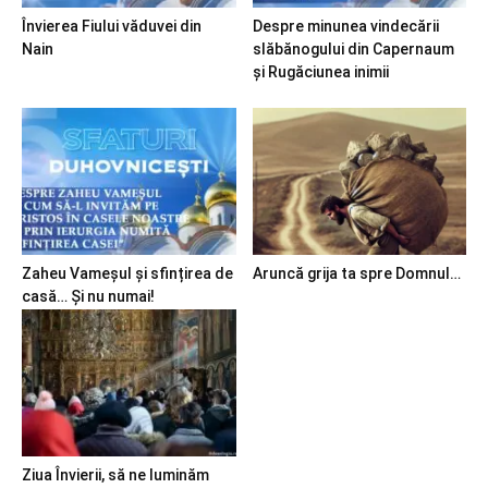
Învierea Fiului văduvei din
Despre minunea vindecării
Nain
slăbănogului din Capernaum
și Rugăciunea inimii
Zaheu Vameșul și sfințirea de
Aruncă grija ta spre Domnul…
casă… Și nu numai!
Ziua Învierii, să ne luminăm