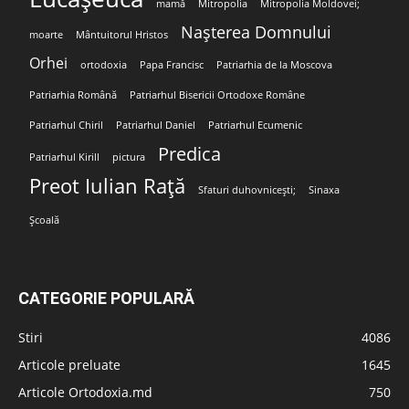
mamă
Mitropolia
Mitropolia Moldovei;
Nașterea Domnului
moarte
Mântuitorul Hristos
Orhei
ortodoxia
Papa Francisc
Patriarhia de la Moscova
Patriarhia Română
Patriarhul Bisericii Ortodoxe Române
Patriarhul Chiril
Patriarhul Daniel
Patriarhul Ecumenic
Predica
Patriarhul Kirill
pictura
Preot Iulian Rață
Sfaturi duhovnicești;
Sinaxa
Școală
CATEGORIE POPULARĂ
Stiri
4086
Articole preluate
1645
Articole Ortodoxia.md
750