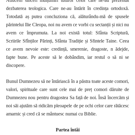
Aducem sinceri mulțumiri tuturor celor care ne-au prezentat
dezbaterea teologica. Care ne-au întărit în credința ortodoxă.
Totodată aș putea concluziona că, alăturându-mă de spusele
părintelui Ilie Cleopa, noi nu avem ce vorbi cu sectanții și nici nu
avem ce împrumuta. La noi există totul: Sfânta Scriptură,
Scriirile Sfînților Părinți, Sfânta Tradiție și Sfintele Taine. Ceea
ce avem nevoie este: credință, smerenie, dragoste, n
ădejde,
fapte bune. Pe aceste să le dobândim, iar restul o să ni se
discopere.
Bunul Dumnezeu să ne întăriască în a păstra toate aceste comori,
valori, spirituale care sunt cele mai de preț comori dăruite de
Dumnezeu nou pentru dragostea Sa față de noi. Însă încercăm și
noi săi ajutăm să ridicăm pleoapele de pe ochi celor care rătăcesc
amarnic și cred că se mântuesc numai cu Biblie.
Partea întâi