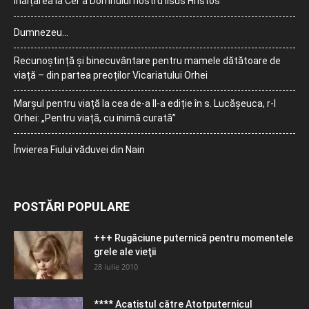
Înălțarea la Cer a Domnului nostru Iisus Hristos
Dumnezeu…
Recunoștință și binecuvântare pentru mamele dătătoare de
viață – din partea preoților Vicariatului Orhei
Marșul pentru viață la cea de-a II-a ediție în s. Lucășeuca, r-l
Orhei: „Pentru viață, cu inimă curată”
Învierea Fiului văduvei din Nain
POSTĂRI POPULARE
+++ Rugăciune puternică pentru momentele
grele ale vieţii
28 iulie 2010
**** Acatistul către Atotputernicul