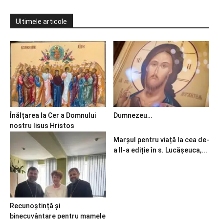
Ultimele articole
Înălțarea la Cer a Domnului
Dumnezeu…
nostru Iisus Hristos
Marșul pentru viață la cea de-
a II-a ediție în s. Lucășeuca,...
Recunoștință și
binecuvântare pentru mamele