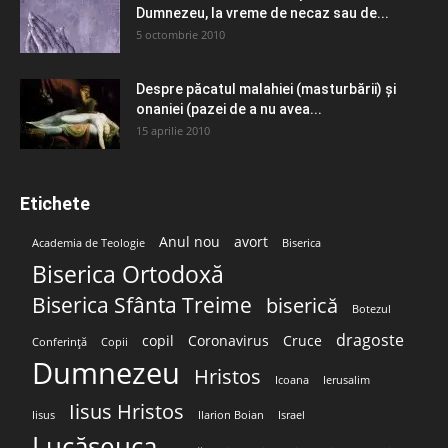
Dumnezeu, la vreme de necaz sau de...
5 octombrie 2010
Despre păcatul malahiei (masturbării) şi
onaniei (pazei de a nu avea...
15 aprilie 2010
Etichete
Anul nou
avort
Academia de Teologie
Biserica
Biserica Ortodoxă
Biserica Sfânta Treime
biserică
Botezul
dragoste
copil
Coronavirus
Cruce
Conferință
Copii
Dumnezeu
Hristos
Icoana
Ierusalim
Iisus Hristos
Iisus
Ilarion Boian
Israel
Lucășeuca