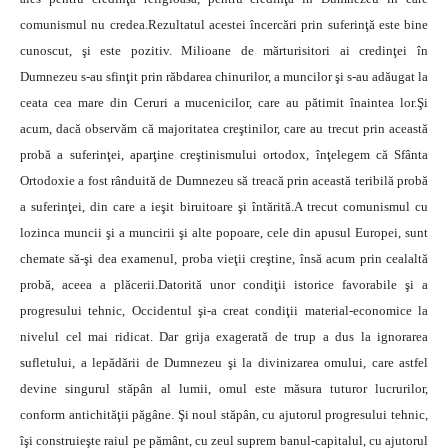
comunismul nu credea.Rezultatul acestei încercări prin suferinţă este bine
cunoscut, şi este pozitiv. Milioane de mărturisitori ai credinţei în
Dumnezeu s-au sfinţit prin răbdarea chinurilor, a muncilor şi s-au adăugat la
ceata cea mare din Ceruri a mucenicilor, care au pătimit înaintea lor.Şi
acum, dacă observăm că majoritatea creştinilor, care au trecut prin această
probă a suferinţei, aparţine creştinismului ortodox, înţelegem că Sfânta
Ortodoxie a fost rânduită de Dumnezeu să treacă prin această teribilă probă
a suferinţei, din care a ieşit biruitoare şi întărită.A trecut comunismul cu
lozinca muncii şi a muncirii şi alte popoare, cele din apusul Europei, sunt
chemate să-şi dea examenul, proba vieţii creştine, însă acum prin cealaltă
probă, aceea a plăcerii.Datorită unor condiţii istorice favorabile şi a
progresului tehnic, Occidentul şi-a creat condiţii material-economice la
nivelul cel mai ridicat. Dar grija exagerată de trup a dus la ignorarea
sufletului, a lepădării de Dumnezeu şi la divinizarea omului, care astfel
devine singurul stăpân al lumii, omul este măsura tuturor lucrurilor,
conform antichităţii păgâne. Şi noul stăpân, cu ajutorul progresului tehnic,
îşi construieşte raiul pe pământ, cu zeul suprem banul-capitalul, cu ajutorul