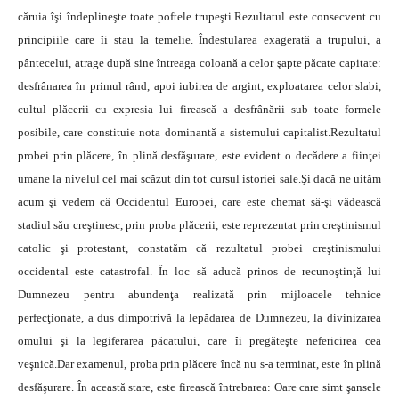
căruia îşi îndeplineşte toate poftele trupeşti.Rezultatul este consecvent cu
principiile care îi stau la temelie. Îndestularea exagerată a trupului, a
pântecelui, atrage după sine întreaga coloană a celor şapte păcate capitate:
desfrânarea în primul rând, apoi iubirea de argint, exploatarea celor slabi,
cultul plăcerii cu expresia lui firească a desfrânării sub toate formele
posibile, care constituie nota dominantă a sistemului capitalist.Rezultatul
probei prin plăcere, în plină desfăşurare, este evident o decădere a fiinţei
umane la nivelul cel mai scăzut din tot cursul istoriei sale.Şi dacă ne uităm
acum şi vedem că Occidentul Europei, care este chemat să-şi vădească
stadiul său creştinesc, prin proba plăcerii, este reprezentat prin creştinismul
catolic şi protestant, constatăm că rezultatul probei creştinismului
occidental este catastrofal. În loc să aducă prinos de recunoştinţă lui
Dumnezeu pentru abundenţa realizată prin mijloacele tehnice
perfecţionate, a dus dimpotrivă la lepădarea de Dumnezeu, la divinizarea
omului şi la legiferarea păcatului, care îi pregăteşte nefericirea cea
veşnică.Dar examenul, proba prin plăcere încă nu s-a terminat, este în plină
desfăşurare. În această stare, este firească întrebarea: Oare care simt şansele