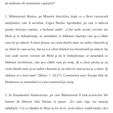
de realizare ale sistemului capitalist?
1. Mântuitorul Hristos, pe Muntele fericirilor, după ce a făcut cunoscută
mulţimilor, care Ii ascultau, Legea Noului Aşezământ, pe care o aducea
pentru fericirea omului, a încheiat astfel: „Cine aude aceste cuvinte ale
Mele şi le îndeplineşte, se aseamănă cu bărbatul înţelept care şi-a clădit
casa lui pe stâncă. A căzut ploaia, au venit râurile mari, au suflat vânturile şi
au bătut în casa aceea, dar ea n-a căzut fiindcă era întemeiată pe stâncă. Iar
cine aude aceste cuvinte ale Mele şi nu le îndeplineşte, se aseamănă cu
bărbatul nechibzuit, care şi-a clădit casa pe nisip. Şi a căzut ploaia şi au
venit râurile mari şi au suflat vânturile şi au izbit în casa aceea şi a căzut. Şi
căderea ei a fost mare” (Matei 7, 24-27). Construirea unei Europe fără de
Dumnezeu se aseamănă cu casa construită pe nisip.
2. In Testamentul dumnezeiesc, pe care Mântuitorul îl lasă ucenicilor Săi
înainte de Sfintele Sale Patimi, le spune: „Eu sunt viţa, voi sunteţi
mlădiţele. Cel ce rămâne în Mine şi Eu în el, acela aduce roadă multă, căci