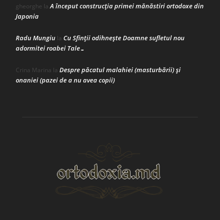
A început construcţia primei mănăstiri ortodoxe din
gheorghe
la
Japonia
Radu Mungiu
Cu Sfinții odihnește Doamne sufletul nou
la
adormitei roabei Tale…
Despre păcatul malahiei (masturbării) şi
Crina Marina
la
onaniei (pazei de a nu avea copii)