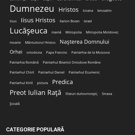
Dumnezeu
Hristos
Icoana
Ierusalim
Iisus Hristos
Iisus
Ilarion Boian
Israel
Lucășeuca
mamă
Mitropolia
Mitropolia Moldovei;
Nașterea Domnului
moarte
Mântuitorul Hristos
Orhei
ortodoxia
Papa Francisc
Patriarhia de la Moscova
Patriarhia Română
Patriarhul Bisericii Ortodoxe Române
Patriarhul Chiril
Patriarhul Daniel
Patriarhul Ecumenic
Predica
Patriarhul Kirill
pictura
Preot Iulian Rață
Sfaturi duhovnicești;
Sinaxa
Școală
CATEGORIE POPULARĂ