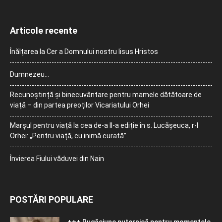
Articole recente
Înălțarea la Cer a Domnului nostru Iisus Hristos
Dumnezeu…
Recunoștință și binecuvântare pentru mamele dătătoare de
viață – din partea preoților Vicariatului Orhei
Marșul pentru viață la cea de-a II-a ediție în s. Lucășeuca, r-l
Orhei: „Pentru viață, cu inimă curată”
Învierea Fiului văduvei din Nain
POSTĂRI POPULARE