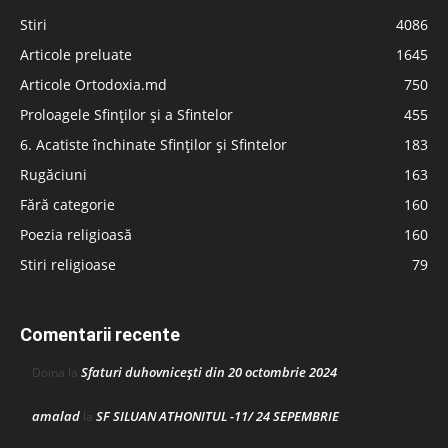
Stiri
4086
Articole preluate
1645
Articole Ortodoxia.md
750
Proloagele Sfinților și a Sfintelor
455
6. Acatiste închinate Sfinților și Sfintelor
183
Rugăciuni
163
Fără categorie
160
Poezia religioasă
160
Stiri religioase
79
Comentarii recente
Sfaturi duhovnicești din 20 octombrie 2024
Doina
la
amalad
SF SILUAN ATHONITUL -11/ 24 SEPEMBRIE
la