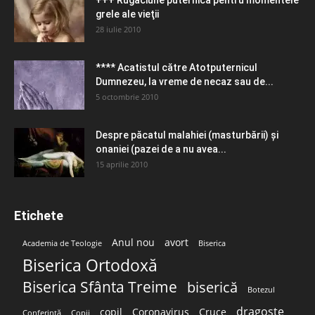
+++ Rugăciune puternică pentru momentele
grele ale vieţii
28 iulie 2010
**** Acatistul către Atotputernicul
Dumnezeu, la vreme de necaz sau de...
5 octombrie 2010
Despre păcatul malahiei (masturbării) şi
onaniei (pazei de a nu avea...
15 aprilie 2010
Etichete
Anul nou
avort
Academia de Teologie
Biserica
Biserica Ortodoxă
Biserica Sfânta Treime
biserică
Botezul
dragoste
copil
Coronavirus
Cruce
Conferință
Copii