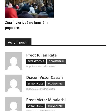
Ziua Învierii, să ne luminăm
popoare…
Autorii noștri
Preot Iulian Raţă
3878 ARTICOLE
6 COMENTARII
http://www.ortodoxia.md
Diacon Victor Casian
581 ARTICOLE
5 COMENTARII
http://www.ortodoxia.md
Preot Victor Mihalachi
210 ARTICOLE
1 COMENTARII