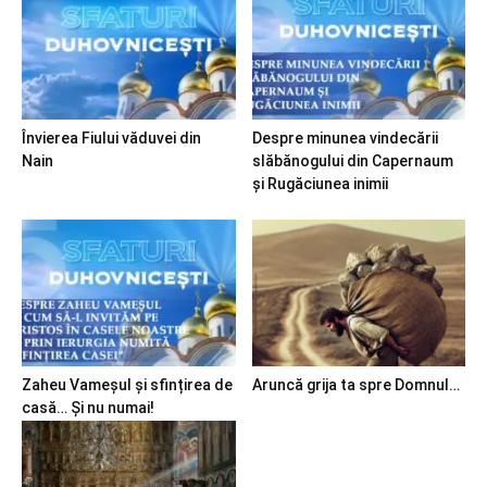
Învierea Fiului văduvei din
Despre minunea vindecării
Nain
slăbănogului din Capernaum
și Rugăciunea inimii
Zaheu Vameșul și sfințirea de
Aruncă grija ta spre Domnul…
casă… Și nu numai!