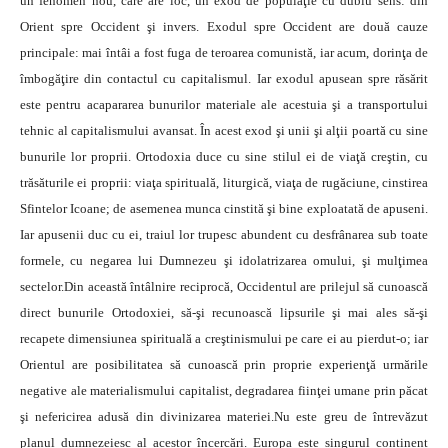
un fenomen nou, care are loc, un exod de populaţie cu dublu sens: din
Orient spre Occident şi invers. Exodul spre Occident are două cauze
principale: mai întâi a fost fuga de teroarea comunistă, iar acum, dorinţa de
îmbogăţire din contactul cu capitalismul. Iar exodul apusean spre răsărit
este pentru acapararea bunurilor materiale ale acestuia şi a transportului
tehnic al capitalismului avansat. În acest exod şi unii şi alţii poartă cu sine
bunurile lor proprii. Ortodoxia duce cu sine stilul ei de viaţă creştin, cu
trăsăturile ei proprii: viaţa spirituală, liturgică, viaţa de rugăciune, cinstirea
Sfintelor Icoane; de asemenea munca cinstită şi bine exploatată de apuseni.
Iar apusenii duc cu ei, traiul lor trupesc abundent cu desfrânarea sub toate
formele, cu negarea lui Dumnezeu şi idolatrizarea omului, şi mulţimea
sectelor.Din această întâlnire reciprocă, Occidentul are prilejul să cunoască
direct bunurile Ortodoxiei, să-şi recunoască lipsurile şi mai ales să-şi
recapete dimensiunea spirituală a creştinismului pe care ei au pierdut-o; iar
Orientul are posibilitatea să cunoască prin proprie experienţă urmările
negative ale materialismului capitalist, degradarea fiinţei umane prin păcat
şi nefericirea adusă din divinizarea materiei.Nu este greu de întrevăzut
planul dumnezeiesc al acestor încercări. Europa este singurul continent