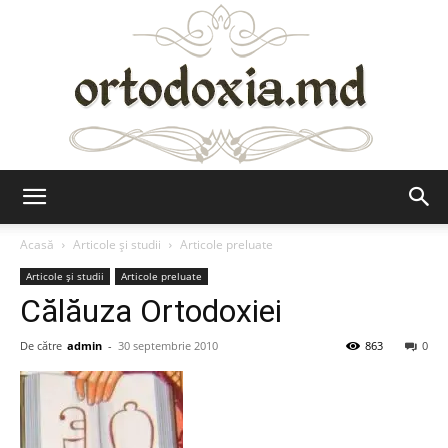
Ortodoxia.md
Acasă
Articole şi studii
Articole preluate
Articole şi studii
Articole preluate
Călăuza Ortodoxiei
De către
admin
-
30 septembrie 2010
863
0