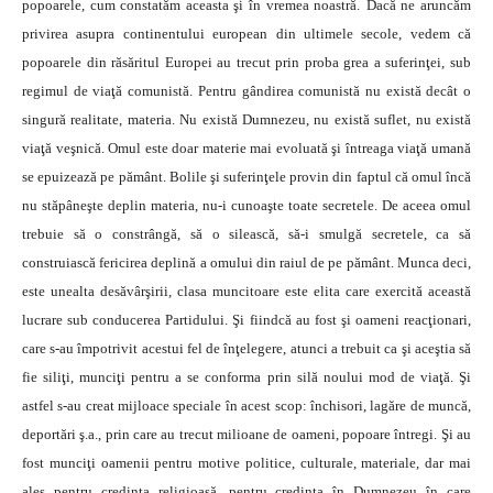
popoarele, cum constatăm aceasta şi în vremea noastră.
Dacă ne aruncăm
privirea asupra continentului european din ultimele secole, vedem că
popoarele din răsăritul Europei au trecut prin proba grea a suferinţei, sub
regimul de viaţă comunistă. Pentru gândirea comunistă nu există decât o
singură realitate, materia. Nu există Dumnezeu, nu există suflet, nu există
viaţă veşnică. Omul este doar materie mai evoluată şi întreaga viaţă umană
se epuizează pe pământ. Bolile şi suferinţele provin din faptul că omul încă
nu stăpâneşte deplin materia, nu-i cunoaşte toate secretele. De aceea omul
trebuie să o constrângă, să o silească, să-i smulgă secretele, ca să
construiască fericirea deplină a omului din raiul de pe pământ. Munca deci,
este unealta desăvârşirii, clasa muncitoare este elita care exercită această
lucrare sub conducerea Partidului. Şi fiindcă au fost şi oameni reacţionari,
care s-au împotrivit acestui fel de înţelegere, atunci a trebuit ca şi aceştia să
fie siliţi, munciţi pentru a se conforma prin silă noului mod de viaţă. Şi
astfel s-au creat mijloace speciale în acest scop: închisori, lagăre de muncă,
deportări ş.a., prin care au trecut milioane de oameni, popoare întregi. Şi au
fost munciţi oamenii pentru motive politice, culturale, materiale, dar mai
ales pentru credinţa religioasă, pentru credinţa în Dumnezeu în care