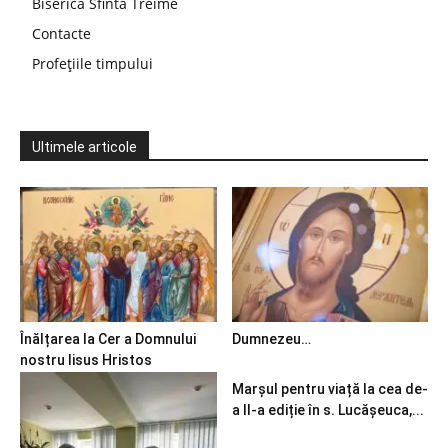
Biserica Sfinta Treime
Contacte
Profețiile timpului
Ultimele articole
Înălțarea la Cer a Domnului
Dumnezeu…
nostru Iisus Hristos
Marșul pentru viață la cea de-
a II-a ediție în s. Lucășeuca,...