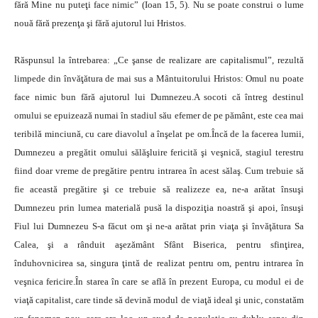
fără Mine nu puteţi face nimic” (Ioan 15, 5). Nu se poate construi o lume
nouă fără prezenţa şi fără ajutorul lui Hristos.
Răspunsul la întrebarea: „Ce şanse de realizare are capitalismul”, rezultă
limpede din învăţătura de mai sus a Mântuitorului Hristos: Omul nu poate
face nimic bun fără ajutorul lui Dumnezeu.A socoti că întreg destinul
omului se epuizează numai în stadiul său efemer de pe pământ, este cea mai
teribilă minciună, cu care diavolul a înşelat pe om.Încă de la facerea lumii,
Dumnezeu a pregătit omului sălăşluire fericită şi veşnică, stagiul terestru
fiind doar vreme de pregătire pentru intrarea în acest sălaş. Cum trebuie să
fie această pregătire şi ce trebuie să realizeze ea, ne-a arătat însuşi
Dumnezeu prin lumea materială pusă la dispoziţia noastră şi apoi, însuşi
Fiul lui Dumnezeu S-a făcut om şi ne-a arătat prin viaţa şi învăţătura Sa
Calea, şi a rânduit aşezământ Sfânt Biserica, pentru sfinţirea,
înduhovnicirea sa, singura ţintă de realizat pentru om, pentru intrarea în
veşnica fericire.În starea în care se află în prezent Europa, cu modul ei de
viaţă capitalist, care tinde să devină modul de viaţă ideal şi unic, constatăm