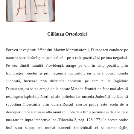
Călăuza Ortodoxiei
Potrivit învăţăturii Sfântului Maxim Mărturisitorul, Dumnezeu conduce pe
oameni spre desăvârşire pe două căi: pe o cale pozitivă şi pe una negativă.
Pe cea dintâi numită Providenţă, atrage pe om în chip pozitiv, prin
frumuseţea binelui şi prin raţiunile lucrurilor; iar prin a doua, numită
Judecată, lucrează prin diferitele necazuri, pe care ni le îngăduie
Dumnezeu, ca să ne atragă de la păcate.Metoda Proniei ne face mai ales să
respingem ispitele plăcerii şi ale poftelor, iar metoda Judecăţii ne face să
suportăm încercările prin durere.Rostul acestor probe este acela de a
descoperi în ce stadiu se află omul în lupta de a birui patimile şi de a se face
mai tare în lupta împotriva lor (Filocalia 2, pag. 176-177).La aceste probe
însă sunt supuşi nu numai oamenii individuali ci şi comunităţile,