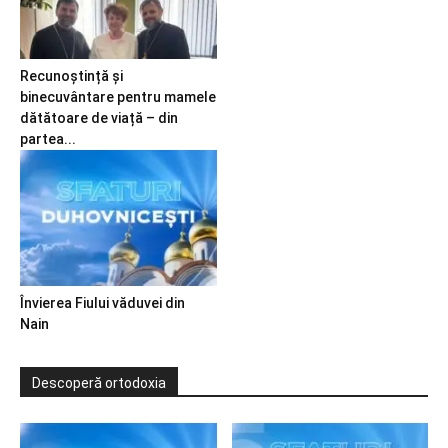
Recunoștință și
binecuvântare pentru mamele
dătătoare de viață – din
partea...
Învierea Fiului văduvei din
Nain
Descoperă ortodoxia