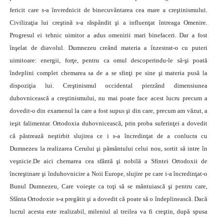
fericit care s-a învrednicit de binecuvântarea cea mare a creştinismului.
Civilizaţia lui creştină s-a răspândit şi a influenţat întreaga Omenire.
Progresul ei tehnic uimitor a adus omenirii mari binefaceri. Dar a fost
înşelat de diavolul. Dumnezeu creând materia a înzestrat-o cu puteri
uimitoare: energii, forţe, pentru ca omul descoperindu-le să-şi poată
îndeplini complet chemarea sa de a se sfinţi pe sine şi materia pusă la
dispoziţia lui. Creştinismul occidental pierzând dimensiunea
duhovnicească a creştinismului, nu mai poate face acest lucru precum a
dovedit-o din examenul la care a fost supus şi din care, precum am văzut, a
ieşit falimentar. Ortodoxia duhovnicească, prin proba suferinţei a dovedit
că păstrează neştirbit slujirea ce i s-a încredinţat de a conlucra cu
Dumnezeu la realizarea Cerului şi pământului celui nou, sortit să intre în
veşnicie.De aici chemarea cea sfântă şi nobilă a Sfintei Ortodoxii de
încreştinare şi înduhovnicire a Noii Europe, slujire pe care i-a încredinţat-o
Bunul Dumnezeu, Care voieşte ca toţi să se mântuiască şi pentru care,
Sfânta Ortodoxie s-a pregătit şi a dovedit că poate să o îndeplinească. Dacă
lucrul acesta este realizabil, mileniul al treilea va fi creştin, după spusa