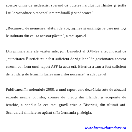
acestor crime de nedescris, sperând că puterea harului lui Hristos şi jertfa
Lui le vor aduce o reconciliere profundă şi vindecarea”.
„Recunosc, de asemenea, alături de voi, ruşinea şi umilinţa pe care noi toţi
le induram din cauza acestor păcate”, a mai spus el.
Din primele zile ale vizitei sale, joi, Benedict al XVI-lea a recunoscut că
„autoritatea Bisericii nu a fost suficient de vigilenă” în gestionarea acestor
cazuri, conform unui raport AFP la acea oră. Biserica a „nu a fost suficient
de rapidă şi de fermă în luarea măsurilor necesare”, a adăugat el.
Publicarea, în noiembrie 2009, a unui raport care dezvăluia sute de abuzuri
sexuale asupra copiilor, comise de preoţi din Irlanda, şi acoperite de
ierarhie, a condus la cea mai gravă criză a Bisericii, din ultimii ani.
Scandaluri similare au apărut si în Germania şi Belgia.
www.lacasuriortodoxe.ro