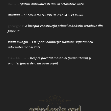
Sfaturi duhovnicești din 20 octombrie 2024
Doina
la
amalad
SF SILUAN ATHONITUL -11/ 24 SEPEMBRIE
la
A început construcţia primei mănăstiri ortodoxe din
gheorghe
la
Japonia
Radu Mungiu
Cu Sfinții odihnește Doamne sufletul nou
la
adormitei roabei Tale…
Despre păcatul malahiei (masturbării) şi
Crina Marina
la
onaniei (pazei de a nu avea copii)