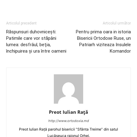
Articolul precedent
Articolul următor
Răspunsuri duhovniceşti:
Pentru prima oara in istoria
Patimile care vor stăpâni
Bisericii Ortodoxe Ruse, un
lumea: desfrâul, beţia,
Patriarh viziteaza Insulele
închipuirea şi ura între oameni
Komandor
Preot Iulian Raţă
http://www.ortodoxia.md
Preot Iulian Rață parohul bisericii ”Sfânta Treime” din satul
Lucășeuca raionul Orhei.