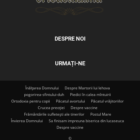
DESPRE NOI
URMAȚI-NE
Înălțarea Domnului
Despre Martorii lui Iehova
pogorirea-sfintului-duh
Piedici în calea mîntuirii
Ortodoxia pentru copii
Păcatul avortului
Păcatul vrăjitoriilor
Crucea preoției
Despre vaccine
Frământările sufletești ale tinerilor
Postul Mare
Învierea Domnului
Sa finisam impreuna biserica din lucaseuca
Despre vaccine
©