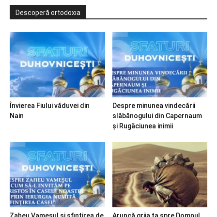
Descoperă ortodoxia
Învierea Fiului văduvei din
Despre minunea vindecării
Nain
slăbănogului din Capernaum
și Rugăciunea inimii
Zaheu Vameșul și sfințirea de
Aruncă grija ta spre Domnul…