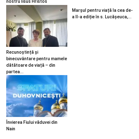
nostru Iisus Hristos
Marșul pentru viață la cea de-
a II-a ediție în s. Lucășeuca,...
Recunoștință și
binecuvântare pentru mamele
dătătoare de viață – din
partea...
Învierea Fiului văduvei din
Nain