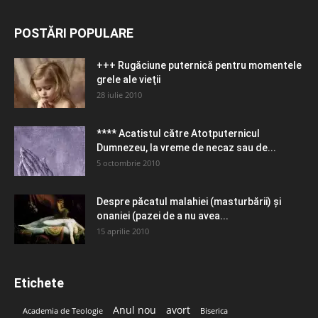
POSTĂRI POPULARE
+++ Rugăciune puternică pentru momentele
grele ale vieţii
28 iulie 2010
**** Acatistul către Atotputernicul
Dumnezeu, la vreme de necaz sau de...
5 octombrie 2010
Despre păcatul malahiei (masturbării) şi
onaniei (pazei de a nu avea...
15 aprilie 2010
Etichete
Anul nou
avort
Academia de Teologie
Biserica