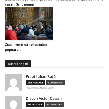
casă… Și nu numai!
Ziua Învierii, să ne luminăm
popoare…
Autorii noștri
Preot Iulian Raţă
3878 ARTICOLE
6 COMENTARII
http://www.ortodoxia.md
Diacon Victor Casian
581 ARTICOLE
5 COMENTARII