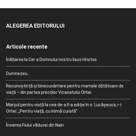
ALEGEREA EDITORULUI
Articole recente
Înălțarea la Cer a Domnului nostru Iisus Hristos
Dumnezeu…
Recunoștință și binecuvântare pentru mamele dătătoare de
viață – din partea preoților Vicariatului Orhei
Marșul pentru viață la cea de-a II-a ediție în s. Lucășeuca, r-l
Orhei: „Pentru viață, cu inimă curată”
Învierea Fiului văduvei din Nain