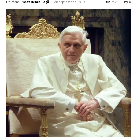
De către
Preot Iulian Raţă
-
20 septembrie 2010
808
0