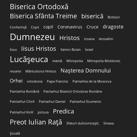
Biserica Ortodoxă
Biserica Sfânta Treime
biserică
Botezul
dragoste
copil
Coronavirus
Cruce
Conferință
Copii
Dumnezeu
Hristos
Icoana
Ierusalim
Iisus Hristos
Iisus
Ilarion Boian
Israel
Lucășeuca
mamă
Mitropolia
Mitropolia Moldovei;
Nașterea Domnului
moarte
Mântuitorul Hristos
Orhei
ortodoxia
Papa Francisc
Patriarhia de la Moscova
Patriarhia Română
Patriarhul Bisericii Ortodoxe Române
Patriarhul Chiril
Patriarhul Daniel
Patriarhul Ecumenic
Predica
Patriarhul Kirill
pictura
Preot Iulian Rață
Sfaturi duhovnicești;
Sinaxa
Școală