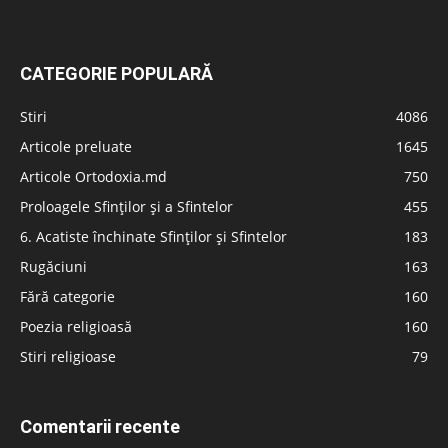
CATEGORIE POPULARĂ
Stiri
4086
Articole preluate
1645
Articole Ortodoxia.md
750
Proloagele Sfinților și a Sfintelor
455
6. Acatiste închinate Sfinților și Sfintelor
183
Rugăciuni
163
Fără categorie
160
Poezia religioasă
160
Stiri religioase
79
Comentarii recente