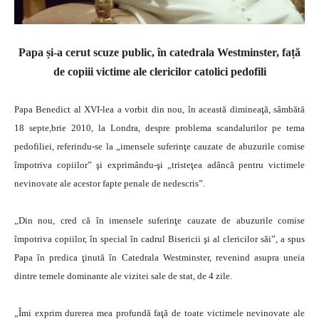
Papa și-a cerut scuze public, în catedrala Westminster, față
de copiii victime ale
clericilor catolici pedofili
Papa Benedict al XVI-lea a vorbit din nou, în această dimineaţă, sâmbătă
18 septe,brie 2010, la Londra, despre problema scandalurilor pe tema
pedofiliei, referindu-se la „imensele suferinţe cauzate de abuzurile comise
împotriva copiilor” şi exprimându-şi „tristeţea adâncă pentru victimele
nevinovate ale acestor fapte penale de nedescris”.
„Din nou, cred că în imensele suferinţe cauzate de abuzurile comise
împotriva copiilor, în special în cadrul Bisericii şi al clericilor săi”, a spus
Papa în predica ţinută în Catedrala Westminster, revenind asupra uneia
dintre temele dominante ale vizitei sale de stat, de 4 zile.
„Îmi exprim durerea mea profundă faţă de toate victimele nevinovate ale