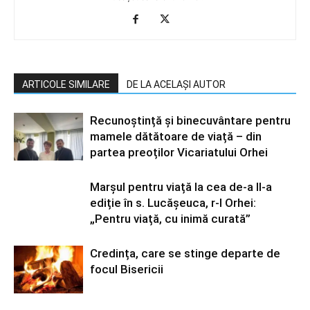
ARTICOLE SIMILARE
DE LA ACELAȘI AUTOR
Recunoștință și binecuvântare pentru
mamele dătătoare de viață – din
partea preoților Vicariatului Orhei
Marșul pentru viață la cea de-a II-a
ediție în s. Lucășeuca, r-l Orhei:
„Pentru viață, cu inimă curată”
Credința, care se stinge departe de
focul Bisericii