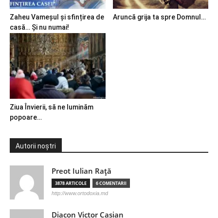
Zaheu Vameșul și sfințirea de
Aruncă grija ta spre Domnul…
casă… Și nu numai!
Ziua Învierii, să ne luminăm
popoare…
Autorii noștri
Preot Iulian Raţă
3878 ARTICOLE
6 COMENTARII
http://www.ortodoxia.md
Diacon Victor Casian