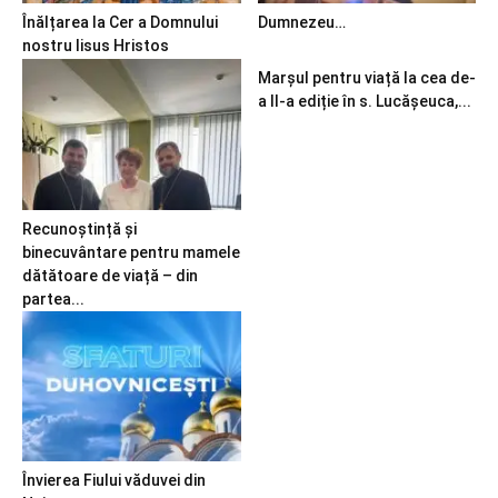
Înălțarea la Cer a Domnului
Dumnezeu…
nostru Iisus Hristos
Marșul pentru viață la cea de-
a II-a ediție în s. Lucășeuca,...
Recunoștință și
binecuvântare pentru mamele
dătătoare de viață – din
partea...
Învierea Fiului văduvei din