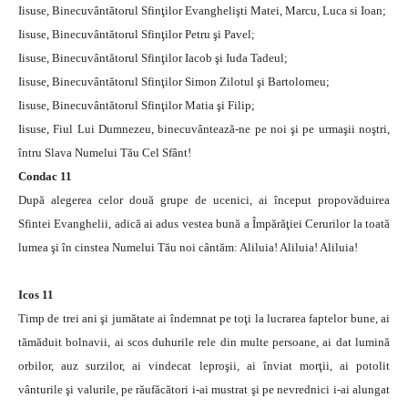
Iisuse, Binecuvântătorul Sfinţilor Evanghelişti Matei, Marcu, Luca si Ioan;
Iisuse, Binecuvântătorul Sfinţilor Petru şi Pavel;
Iisuse, Binecuvântătorul Sfinţilor Iacob şi Iuda Tadeul;
Iisuse, Binecuvântătorul Sfinţilor Simon Zilotul şi Bartolomeu;
Iisuse, Binecuvântătorul Sfinţilor Matia şi Filip;
Iisuse, Fiul Lui Dumnezeu, binecuvântează-ne pe noi şi pe urmaşii noştri,
întru Slava Numelui Tău Cel Sfânt!
Condac 11
După alegerea celor două grupe de ucenici, ai început propovăduirea
Sfintei Evanghelii, adică ai adus vestea bună a Împărăţiei Cerurilor la toată
lumea şi în cinstea Numelui Tău noi cântăm: Aliluia! Aliluia! Aliluia!
Icos 11
Timp de trei ani şi jumătate ai îndemnat pe toţi la lucrarea faptelor bune, ai
tămăduit bolnavii, ai scos duhurile rele din multe persoane, ai dat lumină
orbilor, auz surzilor, ai vindecat leproşii, ai înviat morţii, ai potolit
vânturile şi valurile, pe răufăcători i-ai mustrat şi pe nevrednici i-ai alungat