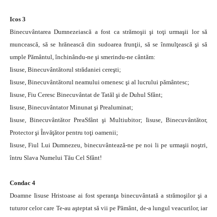
Icos 3
Binecuvântarea Dumnezeiască a fost ca strămoşii şi toţi urmaşii lor să
muncească, să se hrănească din sudoarea frunţii, să se înmulţească şi să
umple Pământul, închinându-ne şi smerindu-ne cântăm:
Iisuse, Binecuvântătorul strădaniei cereşti;
Iisuse, Binecuvântătorul neamului omenesc şi al lucrului pământesc;
Iisuse, Fiu Ceresc Binecuvântat de Tatăl şi de Duhul Sfânt;
Iisuse, Binecuvântator Minunat şi Prealuminat;
Iisuse, Binecuvântător PreaSfânt şi Multiubitor; Iisuse, Binecuvântător,
Protector şi Învăţător pentru toţi oamenii;
Iisuse, Fiul Lui Dumnezeu, binecuvântează-ne pe noi li pe urmaşii noştri,
întru Slava Numelui Tău Cel Sfânt!
Condac 4
Doamne Iisuse Hristoase ai fost speranţa binecuvântată a strămoşilor şi a
tuturor celor care Te-au aşteptat să vii pe Pământ, de-a lungul veacurilor, iar