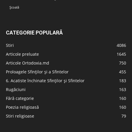
Școală
CATEGORIE POPULARĂ
Stiri
4086
Articole preluate
1645
Articole Ortodoxia.md
750
Proloagele Sfinților și a Sfintelor
455
6. Acatiste închinate Sfinților și Sfintelor
183
Rugăciuni
163
Fără categorie
160
Poezia religioasă
160
Stiri religioase
79