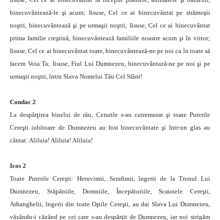
binecuvântează-le şi acum; Iisuse, Cel ce ai binecuvântat pe strămoşii
noştri, binecuvântează şi pe urmaşii noştri; Iisuse, Cel ce ai binecuvântat
prima familie creştină, binecuvântează familiile noastre acum şi în viitor;
Iisuse, Cel ce ai binecuvântat toate, binecuvântează-ne pe noi ca în toate să
facem Voia Ta; Iisuse, Fiul Lui Dumnezeu, binecuvântază-ne pe noi şi pe
urmaşii noştri, întru Slava Numelui Tău Cel Sfânt!
Condac 2
La despărţirea binelui de rău, Cerurile s-au cutremurat şi toate Puterile
Cereşti iubitoare de Dumnezeu au fost binecuvântate şi într-un glas au
cântat: Aliluia! Aliluia! Aliluia!
Icos 2
Toate Puterile Cereşti: Heruvimii, Serafimii, îngerii de la Tronul Lui
Dumnezeu, Stăpâniile, Domniile, Începătoriile, Scaunele Cereşti,
Arhanghelii, îngerii din toate Oştile Cereşti, au dat Slava Lui Dumnezeu,
văzându-i căzând pe cei care s-au despărţit de Dumnezeu, iar noi strigăm