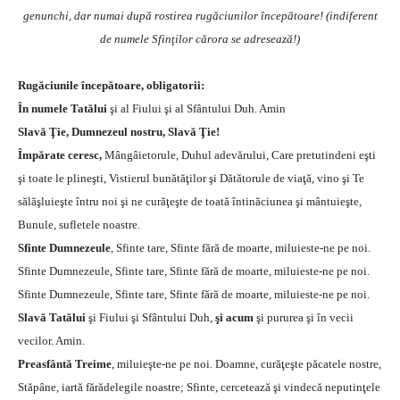
genunchi, dar numai după rostirea rugăciunilor începătoare! (indiferent
de numele Sfinţilor cărora se adresează!)
Rugăciunile începătoare, obligatorii:
În numele Tatălui
şi al Fiului şi al Sfântului Duh. Amin
Slavă Ţie, Dumnezeul nostru, Slavă Ţie!
Împărate ceresc,
Mângâietorule, Duhul adevărului, Care pretutindeni eşti
şi toate le plineşti, Vistierul bunătăţilor şi Dătătorule de viaţă, vino şi Te
sălăşluieşte întru noi şi ne curăţeşte de toată întinăciunea şi mântuieşte,
Bunule, sufletele noastre.
Sfinte Dumnezeule
, Sfinte tare, Sfinte fără de moarte, miluieste-ne pe noi.
Sfinte Dumnezeule, Sfinte tare, Sfinte fără de moarte, miluieste-ne pe noi.
Sfinte Dumnezeule, Sfinte tare, Sfinte fără de moarte, miluieste-ne pe noi.
Slavă Tatălui
şi Fiului şi Sfântului Duh,
şi acum
şi pururea şi în vecii
vecilor. Amin.
Preasfântă Treime
, miluieşte-ne pe noi. Doamne, curăţeşte păcatele nostre,
Stăpâne, iartă fărădelegile noastre; Sfinte, cercetează şi vindecă neputinţele