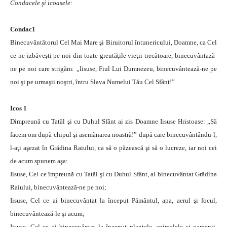
Condacele şi icoasele:
Condac1
Binecuvântătorul Cel Mai Mare şi Biruitorul întunericului, Doamne, ca Cel
ce ne izbăveşti pe noi din toate greutăţile vieţii trecătoare, binecuvântază-
ne pe noi care strigăm: „Iisuse, Fiul Lui Dumnezeu, binecuvântează-ne pe
noi şi pe urmaşii noştri, întru Slava Numelui Tău Cel Sfânt!”
Icos 1
Dimpreună cu Tatăl şi cu Duhul Sfânt ai zis Doamne Iisuse Hristoase: „Să
facem om după chipul şi asemănarea noastră!” după care binecuvântându-l,
l-aţi aşezat în Grădina Raiului, ca să o păzească şi să o lucreze, iar noi cei
de acum spunem aşa:
Iisuse, Cel ce împreună cu Tatăl şi cu Duhul Sfânt, ai binecuvântat Grădina
Raiului, binecuvântează-ne pe noi;
Iisuse, Cel ce ai binecuvântat la început Pământul, apa, aerul şi focul,
binecuvântează-le şi acum;
Iisuse, Cel ce ai binecuvântat la început plantele, animalele şi oamenii,