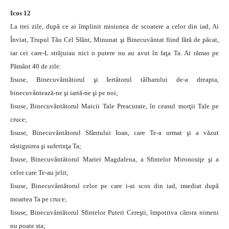
Icos 12
La trei zile, după ce ai împlinit misiunea de scoatere a celor din iad, Ai
Înviat, Trupul Tău Cel Sfânt, Minunat şi Binecuvântat fiind fără de păcat,
iar cei care-L străjuiau nici o putere nu au avut în faţa Ta. Ai rămas pe
Pământ 40 de zile:
Iisuse, Binecuvântătorul şi Iertătorul tâlharului de-a dreapta,
binecuvântează-ne şi iartă-ne şi pe noi;
Iisuse, Binecuvântătorul Maicii Tale Preacurate, în ceasul morţii Tale pe
cruce;
Iisuse, Binecuvântătorul Sfântului Ioan, care Te-a urmat şi a văzut
răstignirea şi suferinţa Ta;
Iisuse, Binecuvântătorul Mariei Magdalena, a Sfintelor Mironosiţe şi a
celor care Te-au jelit;
Iisuse, Binecuvântătorul celor pe care i-ai scos din iad, imediat după
moartea Ta pe cruce;
Iisuse, Binecuvântătorul Sfintelor Puteri Cereşti, împotriva cărora nimeni
nu poate sta;