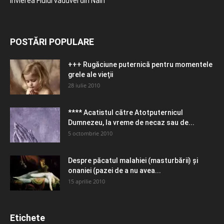
Învierea Fiului văduvei din Nain
POSTĂRI POPULARE
+++ Rugăciune puternică pentru momentele
grele ale vieţii
28 iulie 2010
**** Acatistul către Atotputernicul
Dumnezeu, la vreme de necaz sau de...
5 octombrie 2010
Despre păcatul malahiei (masturbării) şi
onaniei (pazei de a nu avea...
15 aprilie 2010
Etichete