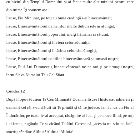
cu biciul din Templul Domnului şi ai făcut multe alte minuni pentru care
din inimă Îţi spunem aşa:
Iisuse, Fiu Minunat, pe toţi cu bună credinţă i-ai binecuvântat;
Iisuse, Binecuvântătorul oamenilor, multe duhuri rele ai alungat;
Iisuse, Binecuvântătorul poporului, mulţi flămânzi ai săturat;
Iisuse, Binecuvântătorul şi înviera celor adormiţi;
Iisuse, Binecuvântătorul şi întărirea celor slоbănogiţi;
Iisuse, Binecuvântătorul copiilor, binecuvântează şi urmaşii noştri;
Iisuse, Fiul Lui Dumnezeu, binecuvântează-ne pe noi şi pe urmaşii noştri,
întru Slava Numelui Tău Cel Sfânt!
Condac 12
După Propovăduirea Ta Cea Minunată Doamne Iisuse Hristoase, arhiereii şi
oamenii cei răi s-au sfătuit să Te prindă şi să Te judece, iar Tu, ca un Fiu al
Îndurărilor, pe toate le-ai acceptat, răstignire ai luat şi pe cruce fiind, pe toţi
i-ai iertat, rugându-Te şi zicând Tatălui Ceresc că „aceştia nu ştiu ce fac”;
smeriţi cântăm: Aliluia! Aliluia! Aliluia!