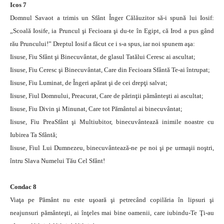
Icos 7
Domnul Savaot a trimis un Sfânt Înger Călăuzitor să-i spună lui Iosif:
„Scoală Iosife, ia Pruncul şi Fecioara şi du-te în Egipt, că Irod a pus gând
rău Pruncului!” Dreptul Iosif a făcut ce i s-a spus, iar noi spunem aşa:
Iisuse, Fiu Sfânt şi Binecuvântat, de glasul Tatălui Ceresc ai ascultat;
Iisuse, Fiu Ceresc şi Binecuvântat, Care din Fecioara Sfântă Te-ai întrupat;
Iisuse, Fiu Luminat, de Îngeri apărat şi de cei drepţi salvat;
Iisuse, Fiul Domnului, Preacurat, Care de părinţii pământeşti ai ascultat;
Iisuse, Fiu Divin şi Minunat, Care tot Pământul ai binecuvântat;
Iisuse, Fiu PreaSfânt şi Multiubitor, binecuvântează inimile noastre cu
Iubirea Ta Sfântă;
Iisuse, Fiul Lui Dumnezeu, binecuvântează-ne pe noi şi pe urmaşii noştri,
întru Slava Numelui Tău Cel Sfânt!
Condac 8
Viaţa pe Pământ nu este uşoară şi petrecând copilăria în lipsuri şi
neajunsuri pământeşti, ai înţeles mai bine oamenii, care iubindu-Te Ţi-au