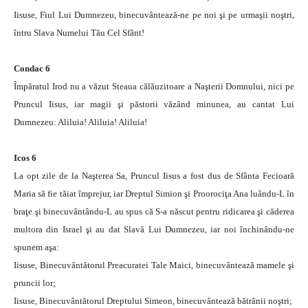
Iisuse, Fiul Lui Dumnezeu, binecuvântează-ne pe noi şi pe urmaşii noştri,
întru Slava Numelui Tău Cel Sfânt!
Condac 6
Împăratul Irod nu a văzut Steaua călăuzitoare a Naşterii Domnului, nici pe
Pruncul Iisus, iar magii şi păstorii văzând minunea, au cantat Lui
Dumnezeu: Aliluia! Aliluia! Aliluia!
Icos 6
La opt zile de la Naşterea Sa, Pruncul Iisus a fost dus de Sfânta Fecioară
Maria să fie tăiat împrejur, iar Dreptul Simion şi Proorociţa Ana luându-L în
braţe şi binecuvântându-L au spus că S-a născut pentru ridicarea şi căderea
multora din Israel şi au dat Slavă Lui Dumnezeu, iar noi închinându-ne
spunem aşa:
Iisuse, Binecuvântătorul Preacuratei Tale Maici, binecuvântează mamele şi
pruncii lor;
Iisuse, Binecuvântătorul Dreptului Simeon, binecuvântează bătrânii noştri;