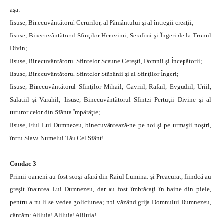
aşa:
Iisuse, Binecuvântătorul Cerurilor, al Pământului şi al întregii creaţii;
Iisuse, Binecuvântătorul Sfinţilor Heruvimi, Serafimi şi Îngeri de la Tronul
Divin;
Iisuse, Binecuvântătorul Sfintelor Scaune Cereşti, Domnii şi Începătorii;
Iisuse, Binecuvântătorul Sfintelor Stăpânii şi al Sfinţilor Îngeri;
Iisuse, Binecuvântătorul Sfinţilor Mihail, Gavriil, Rafail, Evgudiil, Uriil,
Salatiil şi Varahil; Iisuse, Binecuvântătorul Sfintei Pertuţii Divine şi al
tuturor celor din Sfânta Împărăţie;
Iisuse, Fiul Lui Dumnezeu, binecuvântează-ne pe noi şi pe urmaşii noştri,
întru Slava Numelui Tău Cel Sfânt!
Condac 3
Primii oameni au fost scoşi afară din Raiul Luminat şi Preacurat, fiindcă au
greşit înaintea Lui Dumnezeu, dar au fost îmbrăcaţi în haine din piele,
pentru a nu li se vedea goliciunea; noi văzând grija Domnului Dumnezeu,
cântăm: Aliluia! Aliluia! Aliluia!