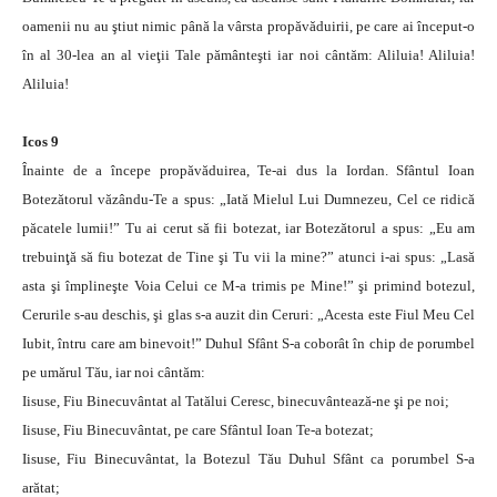
oamenii nu au ştiut nimic până la vârsta propăvăduirii, pe care ai început-o
în al 30-lea an al vieţii Tale pământeşti iar noi cântăm: Aliluia! Aliluia!
Aliluia!
Icos 9
Înainte de a începe propăvăduirea, Te-ai dus la Iordan. Sfântul Ioan
Botezătorul văzându-Te a spus: „Iată Mielul Lui Dumnezeu, Cel ce ridică
păcatele lumii!” Tu ai cerut să fii botezat, iar Botezătorul a spus: „Eu am
trebuinţă să fiu botezat de Tine şi Tu vii la mine?” atunci i-ai spus: „Lasă
asta şi împlineşte Voia Celui ce M-a trimis pe Mine!” şi primind botezul,
Cerurile s-au deschis, şi glas s-a auzit din Ceruri: „Acesta este Fiul Meu Cel
Iubit, întru care am binevoit!” Duhul Sfânt S-a coborât în chip de porumbel
pe umărul Tău, iar noi cântăm:
Iisuse, Fiu Binecuvântat al Tatălui Ceresc, binecuvântează-ne şi pe noi;
Iisuse, Fiu Binecuvântat, pe care Sfântul Ioan Te-a botezat;
Iisuse, Fiu Binecuvântat, la Botezul Tău Duhul Sfânt ca porumbel S-a
arătat;