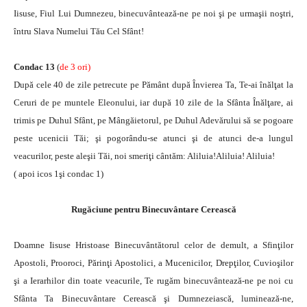
Iisuse, Fiul Lui Dumnezeu, binecuvântează-ne pe noi şi pe urmaşii noştri,
întru Slava Numelui Tău Cel Sfânt!
Condac 13
(
de 3 ori)
După cele 40 de zile petrecute pe Pământ după Învierea Ta, Te-ai înălţat la
Ceruri de pe muntele Eleonului, iar după 10 zile de la Sfânta Înălţare, ai
trimis pe Duhul Sfânt, pe Mângăietorul, pe Duhul Adevărului să se pogoare
peste ucenicii Tăi; şi pogorându-se atunci şi de atunci de-a lungul
veacurilor, peste aleşii Tăi, noi smeriţi cântăm: Aliluia!Aliluia! Aliluia!
( apoi icos 1şi condac 1)
Rugăciune pentru Binecuvântare Cerească
Doamne Iisuse Hristoase Binecuvântătorul celor de demult, a Sfinţilor
Apostoli, Prooroci, Părinţi Apostolici, a Mucenicilor, Drepţilor, Cuvioşilor
şi a Ierarhilor din toate veacurile, Te rugăm binecuvântează-ne pe noi cu
Sfânta Ta Binecuvântare Cerească şi Dumnezeiască, luminează-ne,