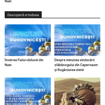
Nain
Descoperă ortodoxia
Învierea Fiului văduvei din
Despre minunea vindecării
Nain
slăbănogului din Capernaum
și Rugăciunea inimii