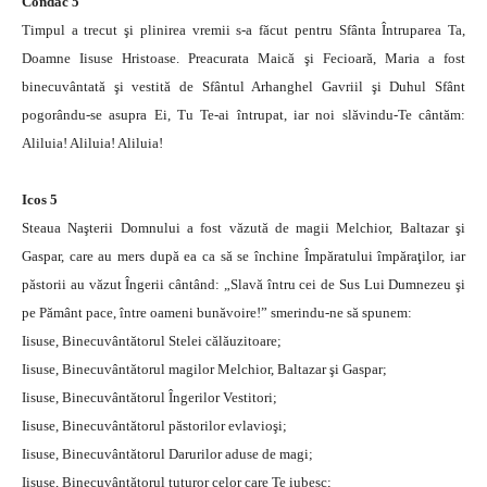
Condac 5
Timpul a trecut şi plinirea vremii s-a făcut pentru Sfânta Întruparea Ta,
Doamne Iisuse Hristoase. Preacurata Maică şi Fecioară, Maria a fost
binecuvântată şi vestită de Sfântul Arhanghel Gavriil şi Duhul Sfânt
pogorându-se asupra Ei, Tu Te-ai întrupat, iar noi slăvindu-Te cântăm:
Aliluia! Aliluia! Aliluia!
Icos 5
Steaua Naşterii Domnului a fost văzută de magii Melchior, Baltazar şi
Gaspar, care au mers după ea ca să se închine Împăratului împăraţilor, iar
păstorii au văzut Îngerii cântând: „Slavă întru cei de Sus Lui Dumnezeu şi
pe Pământ pace, între oameni bunăvoire!” smerindu-ne să spunem:
Iisuse, Binecuvântătorul Stelei călăuzitoare;
Iisuse, Binecuvântătorul magilor Melchior, Baltazar şi Gaspar;
Iisuse, Binecuvântătorul Îngerilor Vestitori;
Iisuse, Binecuvântătorul păstorilor evlavioşi;
Iisuse, Binecuvântătorul Darurilor aduse de magi;
Iisuse, Binecuvântătorul tuturor celor care Te iubesc;