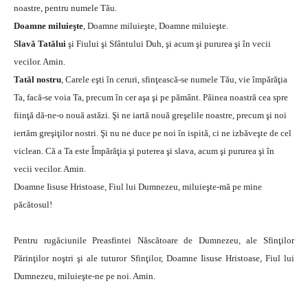
noastre, pentru numele Tău.
Doamne miluieşte
, Doamne miluieşte, Doamne miluieşte.
Slavă Tatălui
şi Fiului şi Sfântului Duh, şi acum şi pururea şi în vecii
vecilor. Amin.
Tatăl nostru
, Carele eşti în ceruri, sfinţească-se numele Tău, vie împărăţia
Ta, facă-se voia Ta, precum în cer aşa şi pe pământ. Pâinea noastră cea spre
fiinţă dă-ne-o nouă astăzi. Şi ne iartă nouă greşelile noastre, precum şi noi
iertăm greşiţilor nostri. Şi nu ne duce pe noi în ispită, ci ne izbăveşte de cel
viclean. Că a Ta este Împărăţia şi puterea şi slava, acum şi pururea şi în
vecii vecilor. Amin.
Doamne Iisuse Hristoase, Fiul lui Dumnezeu, miluieşte-mă pe mine
păcătosul!
Pentru rugăciunile Preasfintei Născătoare de Dumnezeu, ale Sfinţilor
Părinţilor noştri şi ale tuturor Sfinţilor, Doamne Iisuse Hristoase, Fiul lui
Dumnezeu, miluieşte-ne pe noi. Amin.