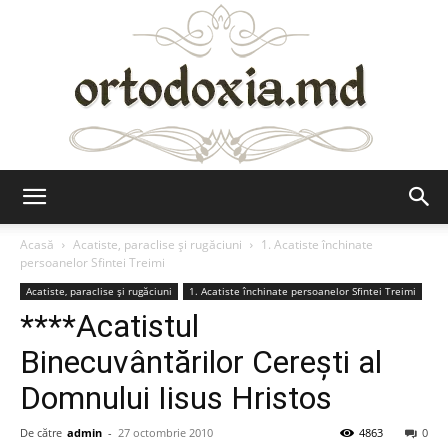
Ortodoxia.md
Acasă
Acatiste, paraclise și rugăciuni
1. Acatiste închinate
persoanelor Sfintei Treimi
Acatiste, paraclise și rugăciuni
1. Acatiste închinate persoanelor Sfintei Treimi
****Acatistul
Binecuvântărilor Cereşti al
Domnului Iisus Hristos
De către
admin
-
27 octombrie 2010
4863
0