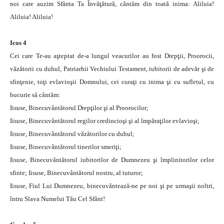
noi care auzim Sfânta Ta Învăţătură, cântăm din toată inima: Aliluia!
Aliluia! Aliluia!
Icos 4
Cei care Te-au aşteptat de-a lungul veacurilor au fost Drepţii, Proorocii,
văzătorii cu duhul, Patriarhii Vechiului Testament, iubitorii de adevăr şi de
sfinţenie, toţi evlavioşii Domnului, cei curaţi cu inima şi cu sufletul, cu
bucurie să cântăm:
Iisuse, Binecuvântătorul Drepţilor şi al Proorocilor;
Iisuse, Binecuvântătorul regilor credincioşi şi al împăraţilor evlavioşi;
Iisuse, Binecuvântătorul văzătorilor cu duhul;
Iisuse, Binecuvântătorul tinerilor smeriţi;
Iisuse, Binecuvântătorul iubitorilor de Dumnezeu şi împlinitorilor celor
sfinte; Iisuse, Binecuvântătorul nostru, al tuturor;
Iisuse, Fiul Lui Dumnezeu, binecuvântează-ne pe noi şi pe urmaşii noltri,
întru Slava Numelui Tău Cel Sfânt!