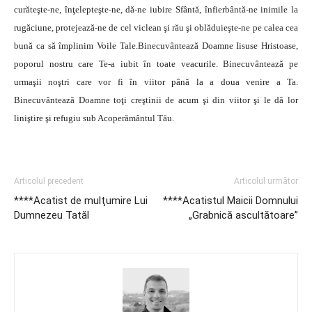
curăteşte-ne, înţelepteşte-ne, dă-ne iubire Sfântă, înfierbântă-ne inimile la
rugăciune, protejează-ne de cel viclean şi rău şi oblăduieşte-ne pe calea cea
bună ca să împlinim Voile Tale.Binecuvântează Doamne Iisuse Hristoase,
poporul nostru care Te-a iubit în toate veacurile. Binecuvântează pe
urmaşii noştri care vor fi în viitor până la a doua venire a Ta.
Binecuvântează Doamne toţi creştinii de acum şi din viitor şi le dă lor
liniştire şi refugiu sub Acoperământul Tău.
Articolul precedent
Articolul următor
****Acatist de mulţumire Lui
****Acatistul Maicii Domnului
Dumnezeu Tatăl
„Grabnică ascultătoare”