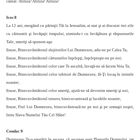
cântat: Aliluia! Aliluia! Aliluia!
Icos 8
La 12 ani, mergând cu părinţii Tăi la Ierusalim, ai stat şi ai discutat trei zile
cu cărturatii şi învăţaţii timpului, uimindu-i cu învăţătura şi răspunsurile
Tale; smeriţi să spunem aşa:
Iisuse, Binecuvântătorul slujitorilor Lui Dumnezeu, adu-ne pe Calea Ta;
Iisuse, Binecuvântătorul cărturarilor înţelepţi, înţelepteşte-ne pe noi;
Iisuse, Binecuvântătorul celor care Te ascultă, învaţă-ne să facem Voia Ta;
Iisuse, Binecuvântătorul celor iubitori de Dumnezeu, fă-Ţi locaş în inimile
noastre;
Iisuse, Binecuvântătorul celor smeriţi, ajută-ne să devenim smeriţi şi noi;
Iisuse, Binecuvântătorul tuturor, binecuvantează şi lucrările noastre;
Iisuse, Fiul Lui Dumnezeu, binecuvântează-ne pe noi şi pe urmaşii noştri,
întru Slava Numelui Tău Cel Sfânt!
Condac 9
Dumnezeu Te-a pregătit în ascuns, că ascunse sunt Planurile Domnului, iar