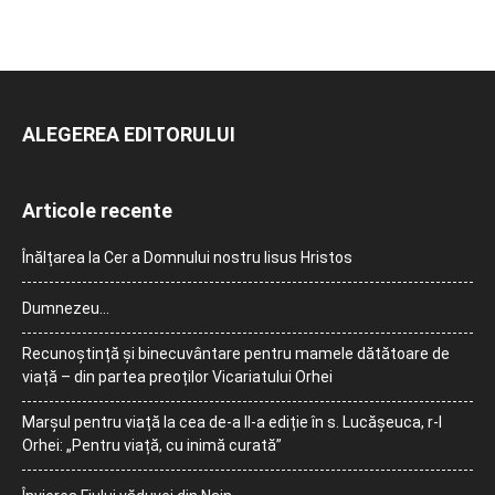
ALEGEREA EDITORULUI
Articole recente
Înălțarea la Cer a Domnului nostru Iisus Hristos
Dumnezeu…
Recunoștință și binecuvântare pentru mamele dătătoare de
viață – din partea preoților Vicariatului Orhei
Marșul pentru viață la cea de-a II-a ediție în s. Lucășeuca, r-l
Orhei: „Pentru viață, cu inimă curată”