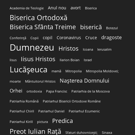
Anul nou
avort
Academia de Teologie
Biserica
Biserica Ortodoxă
Biserica Sfânta Treime
biserică
Botezul
dragoste
copil
Coronavirus
Cruce
Conferință
Copii
Dumnezeu
Hristos
Icoana
Ierusalim
Iisus Hristos
Iisus
Ilarion Boian
Israel
Lucășeuca
mamă
Mitropolia
Mitropolia Moldovei;
Nașterea Domnului
moarte
Mântuitorul Hristos
Orhei
ortodoxia
Papa Francisc
Patriarhia de la Moscova
Patriarhia Română
Patriarhul Bisericii Ortodoxe Române
Patriarhul Chiril
Patriarhul Daniel
Patriarhul Ecumenic
Predica
Patriarhul Kirill
pictura
Preot Iulian Rață
Sfaturi duhovnicești;
Sinaxa