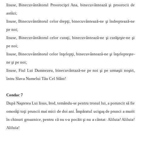
Iisuse, Binecuvântătorul Proorociţei Ana, binecuvântează şi proorocii de
astăzi;
Iisuse, Binecuvântătorul celor drepţi, binecuvântează-ne şi îndreptează-ne
pe noi;
Iisuse, Binecuvântătorul celor curaţi, binecuvântează-ne şi curăţeşte-ne şi
pe noi;
Iisuse, Binecuvântătorul celor înţelepţi, binecuvântează-ne şi înţelepteşte-
ne şi pe noi;
Iisuse, Fiul Lui Dumnezeu, binecuvântază-ne pe noi şi pe urmaşii noştri,
întru Slava Numelui Tău Cel Sfânt!
Condac 7
După Naşterea Lui Iisus, Irod, temându-se pentru tronul lui, a poruncit să fie
omorâţi toţi pruncii mai mici de doi ani. Împăratul ucigaş de prunci a murit
în chinuri groaznice, pentru că nu s-a pocăit şi nu a cântat: Aliluia! Aliluia!
Aliluia!