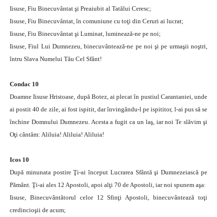
Iisuse, Fiu Binecuvântat şi Preaiubit al Tatălui Ceresc;
Iisuse, Fiu Binecuvântat, în comuniune cu toţi din Ceruri ai lucrat;
Iisuse, Fiu Binecuvântat şi Luminat, luminează-ne pe noi;
Iisuse, Fiul Lui Dumnezeu, binecuvântează-ne pe noi şi pe urmaşii noştri,
întru Slava Numelui Tău Cel Sfânt!
Condac 10
Doamne Iisuse Hristoase, după Botez, ai plecat în pustiul Carantaniei, unde
ai postit 40 de zile, ai fost ispitit, dar învingându-l pe ispititor, l-ai pus să se
închine Domnului Dumnezeu. Acesta a fugit ca un laş, iar noi Te slăvim şi
Оţi cântăm: Aliluia! Aliluia! Aliluia!
Icos 10
După minunata postire Ţi-ai început Lucrarea Sfântă şi Dumnezeiască pe
Pământ. Ţi-ai ales 12 Apostoli, apoi alţi 70 de Apostoli, iar noi spunem aşa:
Iisuse, Binecuvântătorul celor 12 Sfinţi Apostoli, binecuvântează toţi
credincioşii de acum;