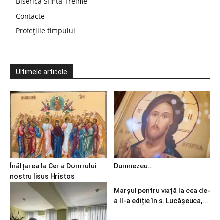
Biserica Sfinta Treime
Contacte
Profețiile timpului
Ultimele articole
Înălțarea la Cer a Domnului
Dumnezeu…
nostru Iisus Hristos
Marșul pentru viață la cea de-
a II-a ediție în s. Lucășeuca,...