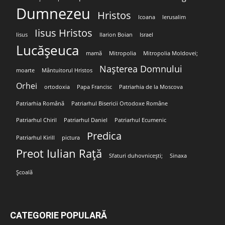
Dumnezeu
Hristos
Icoana
Ierusalim
Iisus Hristos
Iisus
Ilarion Boian
Israel
Lucășeuca
mamă
Mitropolia
Mitropolia Moldovei;
Nașterea Domnului
moarte
Mântuitorul Hristos
Orhei
ortodoxia
Papa Francisc
Patriarhia de la Moscova
Patriarhia Română
Patriarhul Bisericii Ortodoxe Române
Patriarhul Chiril
Patriarhul Daniel
Patriarhul Ecumenic
Predica
Patriarhul Kirill
pictura
Preot Iulian Rață
Sfaturi duhovnicești;
Sinaxa
Școală
CATEGORIE POPULARĂ