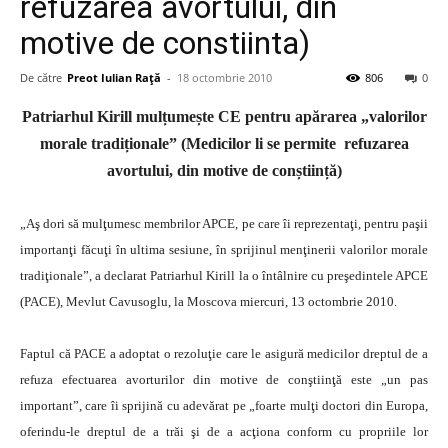
refuzarea avortului, din
motive de constiinta)
De către
Preot Iulian Raţă
-
18 octombrie 2010
806
0
Patriarhul Kirill mulțumește CE pentru apărarea „valorilor
morale tradiționale” (Medicilor li se permite refuzarea
avortului, din motive de conștiință)
„Aş dori să mulţumesc membrilor APCE, pe care îi reprezentaţi, pentru paşii
importanţi făcuţi în ultima sesiune, în sprijinul menţinerii valorilor morale
tradiţionale”, a declarat Patriarhul Kirill la o întâlnire cu preşedintele APCE
(PACE), Mevlut Cavusoglu, la Moscova miercuri, 13 octombrie 2010.
Faptul că PACE a adoptat o rezoluţie care le asigură medicilor dreptul de a
refuza efectuarea avorturilor din motive de conştiinţă este „un pas
important”, care îi sprijină cu adevărat pe „foarte mulţi doctori din Europa,
oferindu-le dreptul de a trăi şi de a acţiona conform cu propriile lor