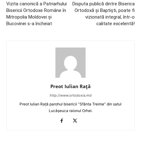
Vizita canonică a Patriarhului
Disputa publică dintre Biserica
Bisericii Ortodoxe Române în
Ortodoxă și Baptiști, poate fi
Mitropolia Moldovei şi
vizionată integral, într-o
Bucovinei s-a încheiat
calitate excelentă!
Preot Iulian Raţă
http://www.ortodoxia.md
Preot Iulian Rață parohul bisericii ”Sfânta Treime” din satul
Lucășeuca raionul Orhei.