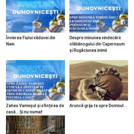
Învierea Fiului văduvei din
Despre minunea vindecării
Nain
slăbănogului din Capernaum
și Rugăciunea inimii
Zaheu Vameșul și sfințirea de
Aruncă grija ta spre Domnul…
casă… Și nu numai!