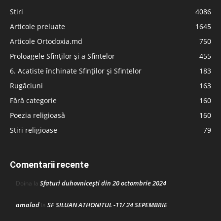
Stiri
4086
Articole preluate
1645
Articole Ortodoxia.md
750
Proloagele Sfinților și a Sfintelor
455
6. Acatiste închinate Sfinților și Sfintelor
183
Rugăciuni
163
Fără categorie
160
Poezia religioasă
160
Stiri religioase
79
Comentarii recente
Sfaturi duhovnicești din 20 octombrie 2024
Doina
la
amalad
SF SILUAN ATHONITUL -11/ 24 SEPEMBRIE
la