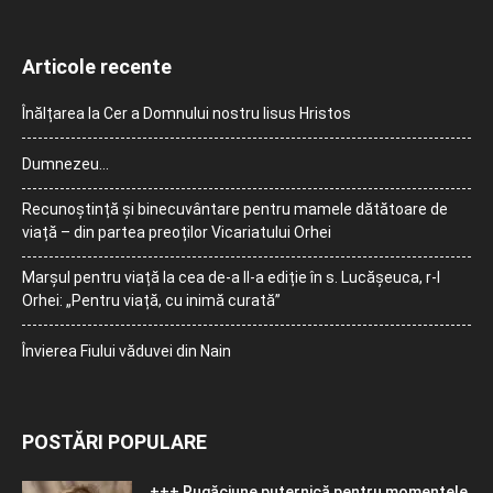
Articole recente
Înălțarea la Cer a Domnului nostru Iisus Hristos
Dumnezeu…
Recunoștință și binecuvântare pentru mamele dătătoare de
viață – din partea preoților Vicariatului Orhei
Marșul pentru viață la cea de-a II-a ediție în s. Lucășeuca, r-l
Orhei: „Pentru viață, cu inimă curată”
Învierea Fiului văduvei din Nain
POSTĂRI POPULARE
+++ Rugăciune puternică pentru momentele