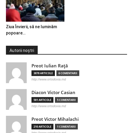
Ziua Învierii, să ne luminăm
popoare…
Autorii noștri
Preot Iulian Raţă
3878 ARTICOLE
6 COMENTARII
http://www.ortodoxia.md
Diacon Victor Casian
581 ARTICOLE
5 COMENTARII
http://www.ortodoxia.md
Preot Victor Mihalachi
210 ARTICOLE
1 COMENTARII
http://www.ortodoxia.md