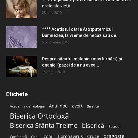
grele ale vieţii
28 iulie 2010
**** Acatistul către Atotputernicul
Dumnezeu, la vreme de necaz sau de...
5 octombrie 2010
Despre păcatul malahiei (masturbării) şi
onaniei (pazei de a nu avea...
15 aprilie 2010
Etichete
Anul nou
avort
Academia de Teologie
Biserica
Biserica Ortodoxă
Biserica Sfânta Treime
biserică
Botezul
dragoste
copil
Coronavirus
Cruce
Conferință
Copii