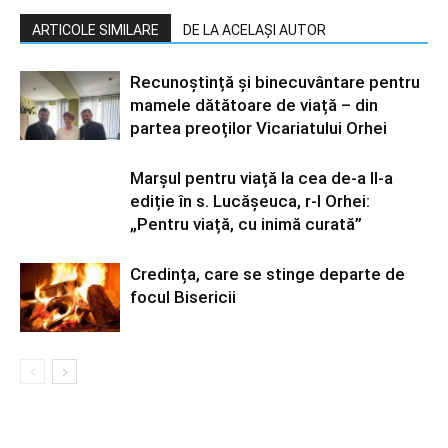
ARTICOLE SIMILARE
DE LA ACELAȘI AUTOR
Recunoștință și binecuvântare pentru
mamele dătătoare de viață – din
partea preoților Vicariatului Orhei
Marșul pentru viață la cea de-a II-a
ediție în s. Lucășeuca, r-l Orhei:
„Pentru viață, cu inimă curată”
Credința, care se stinge departe de
focul Bisericii