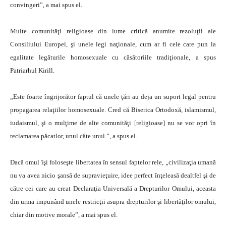
convingeri”, a mai spus el.
Multe comunităţi religioase din lume critică anumite rezoluţii ale
Consiliului Europei, şi unele legi naţionale, cum ar fi cele care pun la
egalitate legăturile homosexuale cu căsătoriile tradiţionale, a spus
Patriarhul Kirill.
„Este foarte îngrijorător faptul că unele ţări au deja un suport legal pentru
propagarea relaţiilor homosexuale. Cred că Biserica Ortodoxă, islamismul,
iudaismul, şi o mulţime de alte comunităţi [religioase] nu se vor opri în
reclamarea păcatlor, unul câte unul.”, a spus el.
Dacă omul îşi foloseşte libertatea în sensul faptelor rele, „civilizaţia umană
nu va avea nicio şansă de supravieţuire, idee perfect înţeleasă dealtfel şi de
către cei care au creat Declaraţia Universală a Drepturilor Omului, aceasta
din urma impunând unele restricţii asupra drepturilor şi libertăţilor omului,
chiar din motive morale”, a mai spus el.