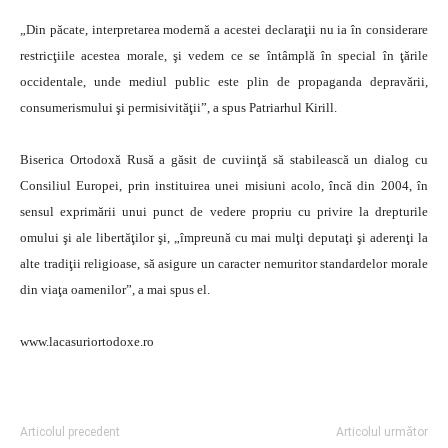
„Din păcate, interpretarea modernă a acestei declaraţii nu ia în considerare
restricţiile acestea morale, şi vedem ce se întâmplă în special în ţările
occidentale, unde mediul public este plin de propaganda depravării,
consumerismului şi permisivităţii”, a spus Patriarhul Kirill.
Biserica Ortodoxă Rusă a găsit de cuviinţă să stabilească un dialog cu
Consiliul Europei, prin instituirea unei misiuni acolo, încă din 2004, în
sensul exprimării unui punct de vedere propriu cu privire la drepturile
omului şi ale libertăţilor şi, „împreună cu mai mulţi deputaţi şi aderenţi la
alte tradiţii religioase, să asigure un caracter nemuritor standardelor morale
din viaţa oamenilor”, a mai spus el.
www.lacasuriortodoxe.ro
Articolul precedent
Articolul următor