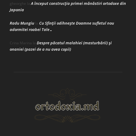
A început construcţia primei mănăstiri ortodoxe din
gheorghe
la
Japonia
Radu Mungiu
Cu Sfinții odihnește Doamne sufletul nou
la
adormitei roabei Tale…
Despre păcatul malahiei (masturbării) şi
Crina Marina
la
onaniei (pazei de a nu avea copii)