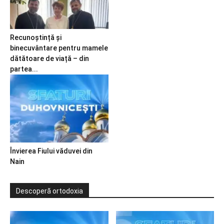
Recunoștință și
binecuvântare pentru mamele
dătătoare de viață – din
partea...
Învierea Fiului văduvei din
Nain
Descoperă ortodoxia