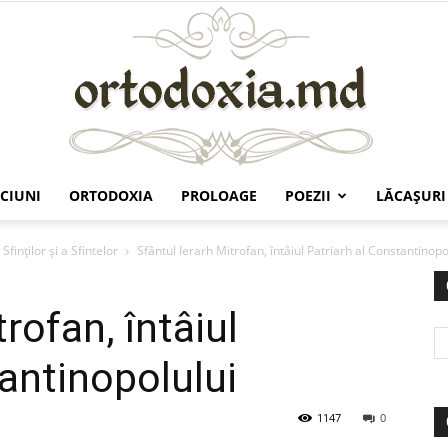
CIUNI
ORTODOXIA
PROLOAGE
POEZII
LĂCAŞURI
Ortodoxia.md
Sfinților și a Sfintelor
Sfântul Ierarh Mitrofan, întâiul Patriarh al Constantinopo
rofan, întâiul
antinopolului
1147
0