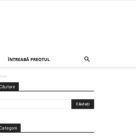
ÎNTREABĂ PREOTUL
lului
Căutare
Categorii