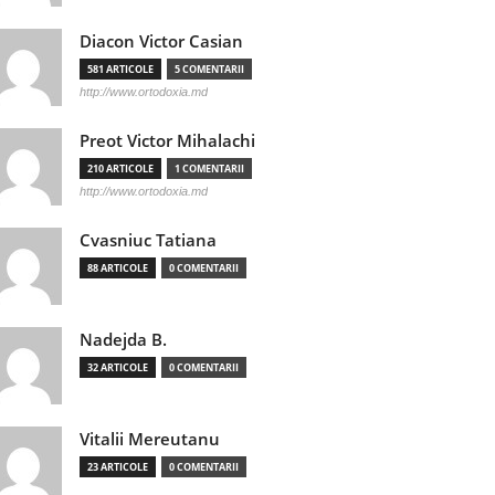
Diacon Victor Casian
581 ARTICOLE
5 COMENTARII
http://www.ortodoxia.md
Preot Victor Mihalachi
210 ARTICOLE
1 COMENTARII
http://www.ortodoxia.md
Cvasniuc Tatiana
88 ARTICOLE
0 COMENTARII
Nadejda B.
32 ARTICOLE
0 COMENTARII
Vitalii Mereutanu
23 ARTICOLE
0 COMENTARII