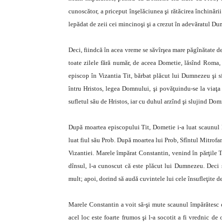
cunoscător, a priceput înşelăciunea şi rătăcirea închinării
lepădat de zeii cei mincinoşi şi a crezut în adevăratul D
Deci, fiindcă în acea vreme se săvîrşea mare păgînătate de
toate zilele fără număr, de aceea Dometie, lăsînd Roma, a
episcop în Vizantia Tit, bărbat plăcut lui Dumnezeu şi sf
întru Hristos, legea Domnului, şi povăţuindu-se la viaţa 
sufletul său de Hristos, iar cu duhul arzînd şi slujind Domnu
După moartea episcopului Tit, Dometie i-a luat scaunul lu
luat fiul său Prob. După moartea lui Prob, Sfîntul Mitrofan, 
Vizantiei. Marele împărat Constantin, venind în părţile Tr
dînsul, l-a cunoscut că este plăcut lui Dumnezeu. Deci s
mult; apoi, dorind să audă cuvintele lui cele însufleţite 
Marele Constantin a voit să-şi mute scaunul împărătesc 
acel loc este foarte frumos şi l-a socotit a fi vrednic d