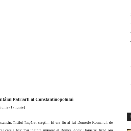
întâiul Patriarh al Constantinopolului
 iunie (17 iunie)
tantin, întîiul împărat creştin. El era fiu al lui Dometie Romanul, de
cel care a fost mai înainte împărat al Romei. Acest Dometie, fiind om