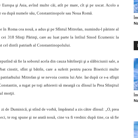
Europa şi Asia, avînd multe căi, atît pe mare, cît şi pe uscat. Acolo a
o pe ea după numele său, Constantinopole sau Noua Romă.
În
Na
 în Roma cea nouă, a adus şi pe Sfîntul Mitrofan, numindu-l părinte al
 cei 318 Sfinţi Părinţi, care au luat parte la întîiul Sinod Ecumenic la
t cel dintîi patriarh al Constantinopolului.
putînd să fie la soborul acela din cauza bătrîneţii şi a slăbiciunii sale, a
t cinstit, sfînt şi bătrîn, care a suferit pentru pacea Bisericii multe
l patriarhului Mitrofan şi se nevoia contra lui Arie. Iar după ce s-a sfîrşit
nstantin, a rugat pe toţi arhiereii să meargă cu dînsul la Prea Sfinţitul
ul morţii.
În
Na
 zi de Duminică, şi stînd de vorbă, împăratul a zis către dînsul: „O, prea
deci, te rog spune şi ne arată nouă, cine va fi vrednic după tine, ca să fie