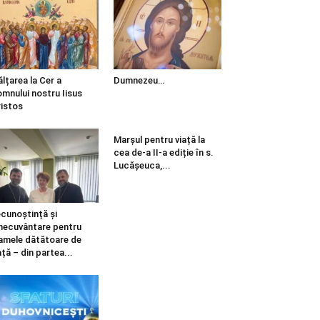
ălțarea la Cer a
Dumnezeu…
mnului nostru Iisus
istos
Marșul pentru viață la
cea de-a II-a ediție în s.
Lucășeuca,...
cunoștință și
necuvântare pentru
mele dătătoare de
ață – din partea...