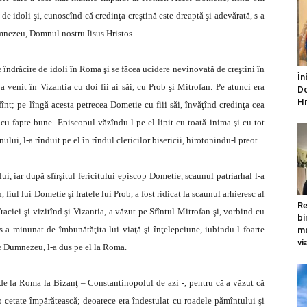
 de idoli şi, cunoscînd că credinţa creştină este dreaptă şi adevărată, s-a
umnezeu, Domnul nostru Iisus Hristos.
 îndrăcire de idoli în Roma şi se făcea ucidere nevinovată de creştini în
În
 venit în Vizantia cu doi fii ai săi, cu Prob şi Mitrofan. Pe atunci era
Do
Hr
înt; pe lîngă acesta petrecea Dometie cu fiii săi, învăţînd credinţa cea
cu fapte bune. Episcopul văzîndu-l pe el lipit cu toată inima şi cu tot
lui, l-a rînduit pe el în rîndul clericilor bisericii, hirotonindu-l preot.
i, iar după sfîrşitul fericitului episcop Dometie, scaunul patriarhal l-a
fiul lui Dometie şi fratele lui Prob, a fost ridicat la scaunul arhieresc al
Re
aciei şi vizitînd şi Vizantia, a văzut pe Sfîntul Mitrofan şi, vorbind cu
bi
-a minunat de îmbunătăţita lui viaţă şi înţelepciune, iubindu-l foarte
ma
vi
de Dumnezeu, l-a dus pe el la Roma.
de la Roma la Bizanţ – Constantinopolul de azi -, pentru că a văzut că
e o cetate împărătească; deoarece era îndestulat cu roadele pămîntului şi