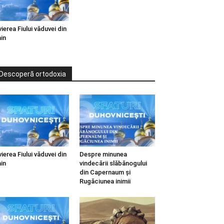
vierea Fiului văduvei din
in
Descoperă ortodoxia
vierea Fiului văduvei din
Despre minunea
in
vindecării slăbănogului
din Capernaum și
Rugăciunea inimii