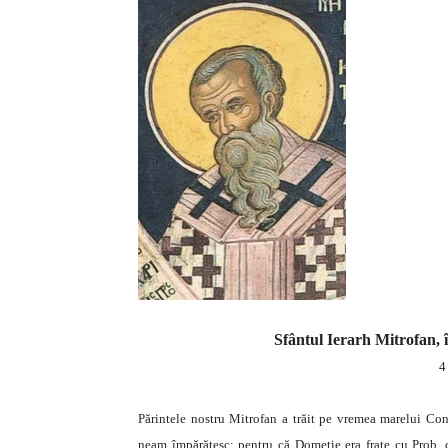
Sfântul Ierarh Mitrofan, 
4
Părintele nostru Mitrofan a trăit pe vremea marelui Cons
neam împărătesc; pentru că Dometie era frate cu Prob, 