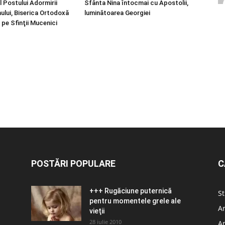
l Postului Adormirii
Sfânta Nina întocmai cu Apostolii,
ului, Biserica Ortodoxă
luminătoarea Georgiei
 pe Sfinţii Mucenici
POSTĂRI POPULARE
C
+++ Rugăciune puternică
St
pentru momentele grele ale
Ar
vieţii
28 iulie 2010
Ar