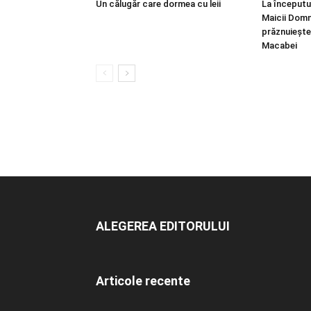
Un călugăr care dormea cu leii
La începutu
Maicii Domn
prăznuiește
Macabei
ALEGEREA EDITORULUI
Articole recente