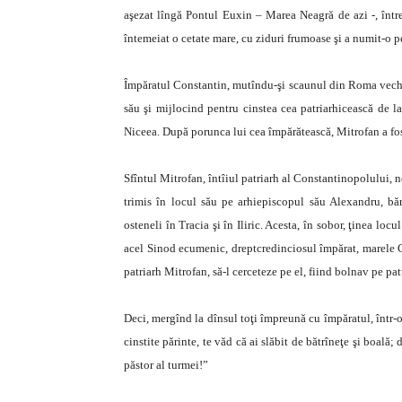
aşezat lîngă Pontul Euxin – Marea Neagră de azi -, între 
întemeiat o cetate mare, cu ziduri frumoase şi a numit-
Împăratul Constantin, mutîndu-şi scaunul din Roma veche
său şi mijlocind pentru cinstea cea patriarhicească de la
Niceea. După porunca lui cea împărătească, Mitrofan a fos
Sfîntul Mitrofan, întîiul patriarh al Constantinopolului, ne
trimis în locul său pe arhiepiscopul său Alexandru, bărba
osteneli în Tracia şi în Iliric. Acesta, în sobor, ţinea locu
acel Sinod ecumenic, dreptcredinciosul împărat, marele Co
patriarh Mitrofan, să-l cerceteze pe el, fiind bolnav pe pat
Deci, mergînd la dînsul toţi împreună cu împăratul, într-o
cinstite părinte, te văd că ai slăbit de bătrîneţe şi boală; 
păstor al turmei!”