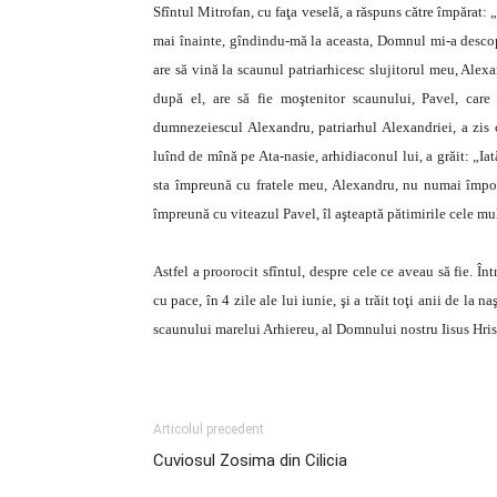
Sfîntul Mitrofan, cu faţa veselă, a răspuns către împărat: 
mai înainte, gîndindu-mă la aceasta, Domnul mi-a descop
are să vină la scaunul patriarhicesc slujitorul meu, Alex
după el, are să fie moştenitor scaunului, Pavel, care
dumnezeiescul Alexandru, patriarhul Alexandriei, a zis că
luînd de mînă pe Ata-nasie, arhidiaconul lui, a grăit: „Iat
sta împreună cu fratele meu, Alexandru, nu numai împotri
împreună cu viteazul Pavel, îl aşteaptă pătimirile cele mu
Astfel a proorocit sfîntul, despre cele ce aveau să fie. În
cu pace, în 4 zile ale lui iunie, şi a trăit toţi anii de la n
scaunului marelui Arhiereu, al Domnului nostru Iisus Hrist
Articolul precedent
Cuviosul Zosima din Cilicia