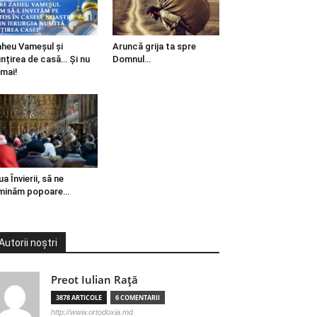
heu Vameșul și
Aruncă grija ta spre
ințirea de casă… Și nu
Domnul…
mai!
ua Învierii, să ne
minăm popoare…
Autorii noștri
Preot Iulian Raţă
3878 ARTICOLE
6 COMENTARII
http://www.ortodoxia.md