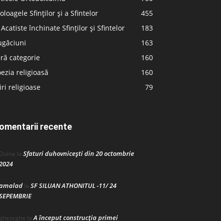
oloagele Sfinților și a Sfintelor
455
 Acatiste închinate Sfinților și Sfintelor
183
ugăciuni
163
ră categorie
160
ezia religioasă
160
iri religioase
79
omentarii recente
Sfaturi duhovnicești din 20 octombrie
Doina
la
2024
amalad
SF SILUAN ATHONITUL -11/ 24
la
SEPEMBRIE
A început construcţia primei
gheorghe
la