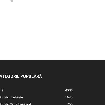
ATEGORIE POPULARĂ
iri
4086
ticole preluate
1645
ticole Ortodoxia.md
750