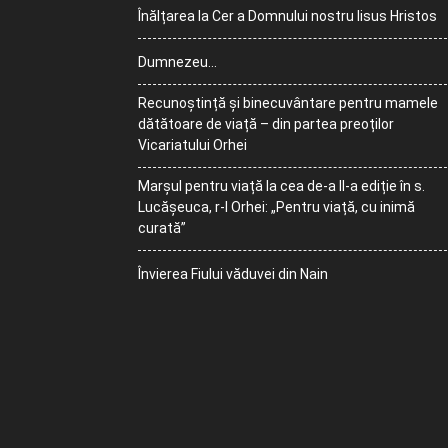
Înălțarea la Cer a Domnului nostru Iisus Hristos
Dumnezeu…
Recunoștință și binecuvântare pentru mamele
dătătoare de viață – din partea preoților
Vicariatului Orhei
Marșul pentru viață la cea de-a II-a ediție în s.
Lucășeuca, r-l Orhei: „Pentru viață, cu inimă
curată”
Învierea Fiului văduvei din Nain