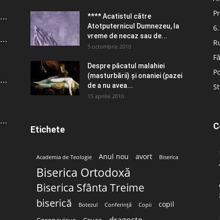
Pr
**** Acatistul către
Atotputernicul Dumnezeu, la
6.
vreme de necaz sau de...
R
5 octombrie 2010
Fă
Despre păcatul malahiei
Po
(masturbării) şi onaniei (pazei
de a nu avea...
St
15 aprilie 2010
C
Etichete
Anul nou
avort
Academia de Teologie
Biserica
Biserica Ortodoxă
Biserica Sfânta Treime
biserică
copil
Botezul
Conferință
Copii