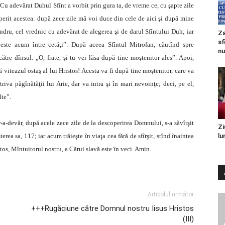
„Cu adevărat Duhul Sfînt a vorbit prin gura ta, de vreme ce, cu şapte zile
erit acestea: după zece zile mă voi duce din cele de aici şi după mine
andru, cel vrednic cu adevărat de alegerea şi de darul Sfîntului Duh; iar
Za
sf
 este acum între cetăţi”. După aceea Sfîntul Mitrofan, căutînd spre
nu
tre dînsul: „O, frate, şi tu vei lăsa după tine moştenitor ales”. Apoi,
ă viteazul ostaş al lui Hristos! Acesta va fi după tine moştenitor, care va
va păgînătăţii lui Arie, dar va intra şi în mari nevoinţe; deci, pe el,
lte”.
tr-a-devăr, după acele zece zile de la descoperirea Domnului, s-a săvîrşit
Zi
aşterea sa, 117; iar acum trăieşte în viaţa cea fără de sfîrşit, stînd înaintea
lu
os, Mîntuitorul nostru, a Cărui slavă este în veci. Amin.
Articolul următor
+++Rugăciune către Domnul nostru Iisus Hristos
(III)