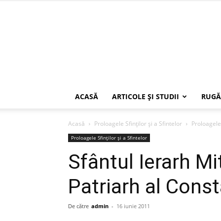
ACASĂ
ARTICOLE ŞI STUDII
RUGĂ
Acasă
Proloagele Sfinților și a Sfintelor
Proloagele 
Proloagele Sfinților și a Sfintelor
Sfântul Ierarh Mit
Patriarh al Const
De către
admin
-
16 iunie 2011