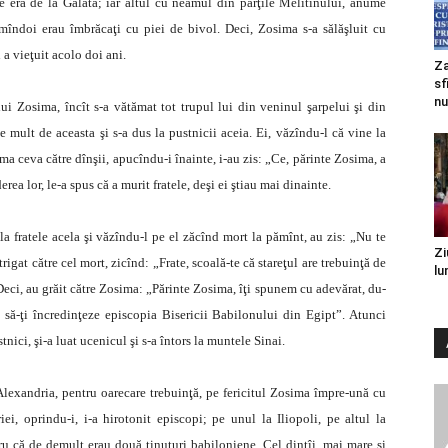
re era de la Galata; iar altul cu neamul din părţile Melitinului, anume
mîndoi erau îmbrăcaţi cu piei de bivol. Deci, Zosima s-a sălăşluit cu
 a vieţuit acolo doi ani.
Za
sf
nu
ui Zosima, încît s-a vătămat tot trupul lui din veninul şarpelui şi din
e mult de aceasta şi s-a dus la pustnicii aceia. Ei, văzîndu-l că vine la
ima ceva către dînşii, apucîndu-i înainte, i-au zis: „Ce, părinte Zosima, a
rea lor, le-a spus că a murit fratele, deşi ei ştiau mai dinainte.
 fratele acela şi văzîndu-l pe el zăcînd mort la pămînt, au zis: „Nu te
Zi
gat către cel mort, zicînd: „Frate, scoală-te că stareţul are trebuinţă de
lu
. Deci, au grăit către Zosima: „Părinte Zosima, îţi spunem cu adevărat, du-
să-ţi încredinţeze episcopia Bisericii Babilonului din Egipt”. Atunci
nici, şi-a luat ucenicul şi s-a întors la muntele Sinai.
Alexandria, pentru oarecare trebuinţă, pe fericitul Zosima împre-ună cu
riei, oprindu-i, i-a hirotonit episcopi; pe unul la Iliopoli, pe altul la
u că de demult erau două ţinuturi babiloniene. Cel dintîi, mai mare şi