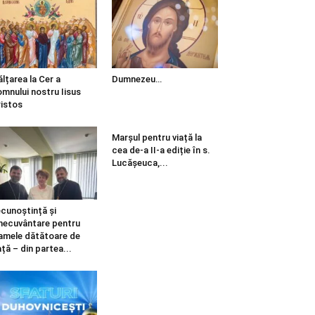
ălțarea la Cer a
Dumnezeu…
mnului nostru Iisus
istos
Marșul pentru viață la
cea de-a II-a ediție în s.
Lucășeuca,...
cunoștință și
necuvântare pentru
mele dătătoare de
ață – din partea...