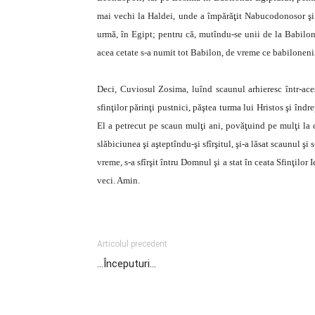
mai vechi la Haldei, unde a împărăţit Nabucodonosor şi d
urmă, în Egipt; pentru că, mutîndu-se unii de la Babilonu
acea cetate s-a numit tot Babilon, de vreme ce babilonenii 
Deci, Cuviosul Zosima, luînd scaunul arhieresc într-ac
sfinţilor părinţi pustnici, păştea turma lui Hristos şi îndr
El a petrecut pe scaun mulţi ani, povăţuind pe mulţi la c
slăbiciunea şi aşteptîndu-şi sfîrşitul, şi-a lăsat scaunul şi
vreme, s-a sfîrşit întru Domnul şi a stat în ceata Sfinţilor 
veci. Amin.
Articolul precedent
…Începuturi…