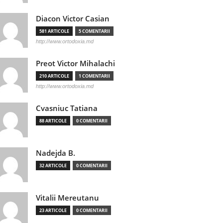
Diacon Victor Casian
581 ARTICOLE
5 COMENTARII
http://www.ortodoxia.md
Preot Victor Mihalachi
210 ARTICOLE
1 COMENTARII
http://www.ortodoxia.md
Cvasniuc Tatiana
88 ARTICOLE
0 COMENTARII
Nadejda B.
32 ARTICOLE
0 COMENTARII
Vitalii Mereutanu
23 ARTICOLE
0 COMENTARII