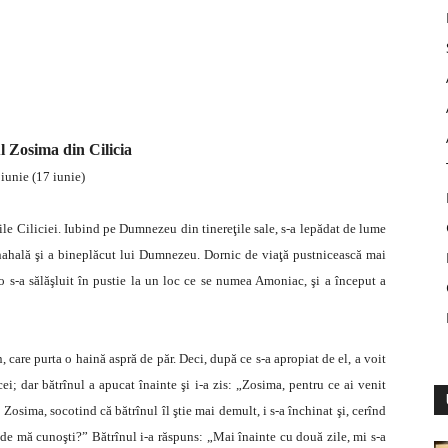
 Zosima din Cilicia
 iunie (17 iunie)
le Ciliciei. Iubind pe Dumnezeu din tinereţile sale, s-a lepădat de lume
nahală şi a bineplăcut lui Dumnezeu. Dornic de viaţă pustnicească mai
colo s-a sălăşluit în pustie la un loc ce se numea Amoniac, şi a început a
, care purta o haină aspră de păr. Deci, după ce s-a apropiat de el, a voit
ei; dar bătrînul a apucat înainte şi i-a zis: „Zosima, pentru ce ai venit
. Zosima, socotind că bătrînul îl ştie mai demult, i s-a închinat şi, cerînd
unde mă cunoşti?” Bătrînul i-a răspuns: „Mai înainte cu două zile, mi s-a