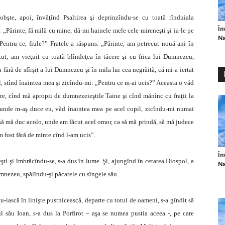
bşte, apoi, învăţînd Psaltirea şi deprinzîndu-se cu toată rînduiala
În
: „Părinte, fă milă cu mine, dă-mi hainele mele cele mireneşti şi ia-le pe
Na
 „Pentru ce, fiule?” Fratele a răspuns: „Părinte, am petrecut nouă ani în
tut, am vieţuit cu toată blîndeţea în tăcere şi cu frica lui Dumnezeu,
ără de sfîrşit a lui Dumnezeu şi în mila lui cea negrăită, că mi-a iertat
 stînd înaintea mea şi zicîndu-mi: „Pentru ce m-ai ucis?” Aceasta o văd
tare, cînd mă apropii de dumnezeieştile Taine şi cînd mănînc cu fraţii la
iunde m-aş duce eu, văd înaintea mea pe acel copil, zicîndu-mi numai
 să mă duc acolo, unde am făcut acel omor, ca să mă prindă, să mă judece
m fost fără de minte cînd l-am ucis”.
În
şti şi îmbrăcîndu-se, s-a dus în lume. Şi, ajungînd în cetatea Diospol, a
Na
 Dumnezeu, spălîndu-şi păcatele cu sîngele său.
-iască în linişte pustnicească, departe cu totul de oameni, s-a gîndit să
ul său Ioan, s-a dus la Porfirot – aşa se numea pustia aceea -, pe care