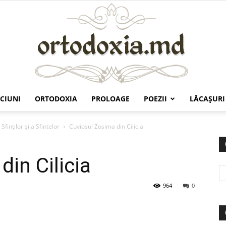
CIUNI
ORTODOXIA
PROLOAGE
POEZII
LĂCAŞURI
Ortodoxia.md
Sfinților și a Sfintelor
Cuviosul Zosima din Cilicia
in Cilicia
964
0