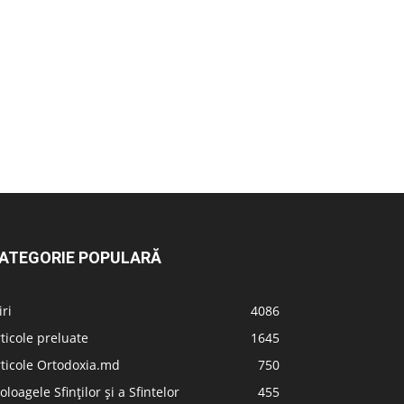
ATEGORIE POPULARĂ
iri
4086
ticole preluate
1645
ticole Ortodoxia.md
750
oloagele Sfinților și a Sfintelor
455