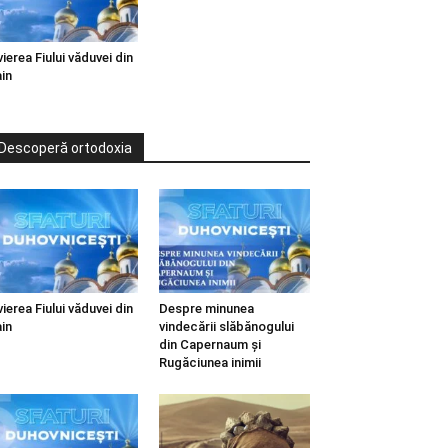
vierea Fiului văduvei din
in
Descoperă ortodoxia
vierea Fiului văduvei din
Despre minunea
in
vindecării slăbănogului
din Capernaum și
Rugăciunea inimii