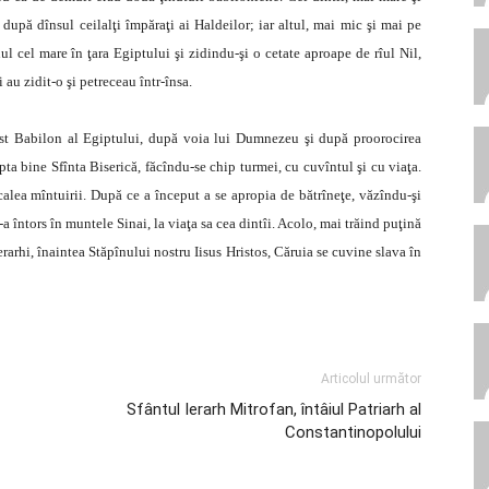
upă dînsul ceilalţi împăraţi ai Haldeilor; iar altul, mai mic şi mai pe
l cel mare în ţara Egiptului şi zidindu-şi o cetate aproape de rîul Nil,
au zidit-o şi petreceau într-însa.
est Babilon al Egiptului, după voia lui Dumnezeu şi după proorocirea
epta bine Sfînta Biserică, făcîndu-se chip turmei, cu cuvîntul şi cu viaţa.
alea mîntuirii. După ce a început a se apropia de bătrîneţe, văzîndu-şi
 s-a întors în muntele Sinai, la viaţa sa cea dintîi. Acolo, mai trăind puţină
Ierarhi, înaintea Stăpînului nostru Iisus Hristos, Căruia se cuvine slava în
Articolul următor
Sfântul Ierarh Mitrofan, întâiul Patriarh al
Constantinopolului