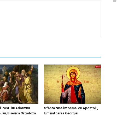
l Postului Adormirii
Sfânta Nina întocmai cu Apostolii,
ului, Biserica Ortodoxă
luminătoarea Georgiei