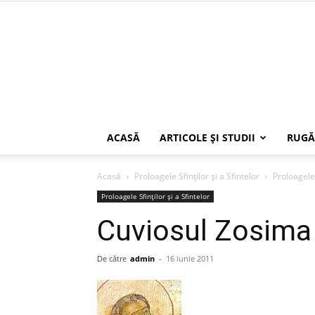
ACASĂ
ARTICOLE ŞI STUDII
RUGĂ
Acasă
Proloagele Sfinților și a Sfintelor
Proloagele 
Proloagele Sfinților și a Sfintelor
Cuviosul Zosima d
De către
admin
-
16 iunie 2011