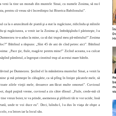
 va veni la tine un monah din muntele Sinai, cu numele Zosima, să nu-l
ta, pentru că vreau să-i încredinţez lui Biserica Babilonului”.
l ca la o aruncătură de piatră şi a stat la rugăciune, ridicîndu-şi mîinile
În
şi rugăciunea, a venit iar la Zosima şi, îmbrăţişîndu-l părinteşte, l-a
Do
ici! Dumnezeu te-a adus la mine, ca să dai trupul meu pă-mîntului!” Zosima
Hr
t loc?” Bătrînul a răspuns: „Sînt 45 de ani de cînd petrec aici”. Bătrînul
Zosima: „Pace ţie, fiule, roagă-te pentru mine!” Zicînd aceasta, s-a culcat
săpînd pămîntul, a îngropat cinstitul trup al acestui mare bătrîn.
, slăvind pe Dumnezeu. Şezînd el în mănăstirea muntelui Sinai, a venit la
Re
 mine şi mă primeşte în călugărie, ca să plîng în linişte păcatele mele, să
bi
n toate zilele vieţii mele; deoarece am făcut multe omoruri”. Cuviosul
ma
poi, după puţină vreme, cuviosul a zis către dînsul: „Fiule, crede-mă că
vi
 tine vreun boier, te va prinde, asemenea şi pîrîtorii tăi te vor ucide; însă
ată, unde te voi duce eu”. Deci, luîndu-l, l-a dus în viaţa de obşte a
olo, s-a întors iar la locul său.