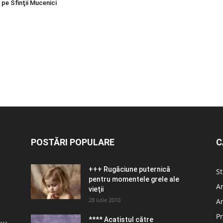
 pe Sfinţii Mucenici
POSTĂRI POPULARE
C
+++ Rugăciune puternică
St
pentru momentele grele ale
Ar
vieţii
28 iulie 2010
Ar
Pr
**** Acatistul către