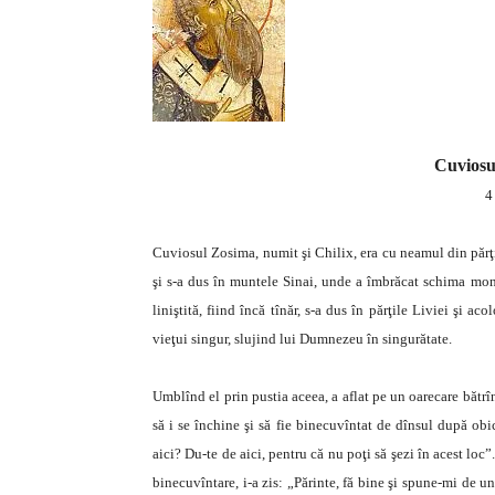
Cuviosul
4
Cuviosul Zosima, numit şi Chilix, era cu neamul din părţi
şi s-a dus în muntele Sinai, unde a îmbrăcat schima mo
liniştită, fiind încă tînăr, s-a dus în părţile Liviei şi a
vieţui singur, slujind lui Dumnezeu în singurătate.
Umblînd el prin pustia aceea, a aflat pe un oarecare bătrîn
să i se închine şi să fie binecuvîntat de dînsul după obic
aici? Du-te de aici, pentru că nu poţi să şezi în acest loc”
binecuvîntare, i-a zis: „Părinte, fă bine şi spune-mi de 