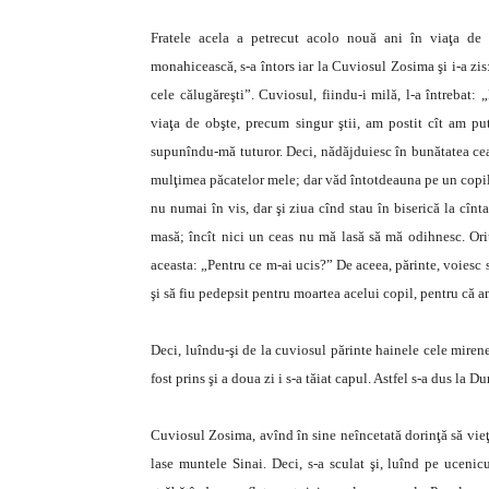
Fratele acela a petrecut acolo nouă ani în viaţa de o
monahicească, s-a întors iar la Cuviosul Zosima şi i-a zis
cele călugăreşti”. Cuviosul, fiindu-i milă, l-a întrebat:
viaţa de obşte, precum singur ştii, am postit cît am pu
supunîndu-mă tuturor. Deci, nădăjduiesc în bunătatea cea f
mulţimea păcatelor mele; dar văd întotdeauna pe un copil,
nu numai în vis, dar şi ziua cînd stau în biserică la cîn
masă; încît nici un ceas nu mă lasă să mă odihnesc. Or
aceasta: „Pentru ce m-ai ucis?” De aceea, părinte, voiesc
şi să fiu pedepsit pentru moartea acelui copil, pentru că a
Deci, luîndu-şi de la cuviosul părinte hainele cele mirene
fost prins şi a doua zi i s-a tăiat capul. Astfel s-a dus la
Cuviosul Zosima, avînd în sine neîncetată dorinţă să vieţu
lase muntele Sinai. Deci, s-a sculat şi, luînd pe ucenic