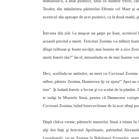
străbătînd-o, a aflat pustnici, unul cu numele Pavel, ca
Teodor, din mănăstirea părintelui Eftimie cel Mare şi a
ucenicul său aproape de acei pustnici, ca la două stadii, şi
Într-una din zile l-a muşcat un şarpe pe Ioan, ucenicul l
această pricină a murit. Fericitul Zosima s-a mîhnit foart
dînşii tulburat şi foarte necăjit, mai înainte de a zice Zos
murit fratele tău?” Iar el, minunîndu-se de mai înainte vede
Deci, sculîndu-se amîndoi, au mers cu Cuviosul Zosima la
mîhni, părinte Zosima, Dumnezeu îţi va ajuta!” Apoi au stri
tine”. Şi îndată fratele a înviat şi s-a sculat de la pămînt
te iarăşi în Muntele Sinai, pentru că Dumnezeu voieşte 
Cuviosul Zosima, luînd binecuvîntare de la acei sfinţi pust
După cîtăva vreme, părintele muntelui Sinai a trimis în 
alţi doi fraţi şi fericitul Apolinarie, patriarhul Alexand
Leondopoli; iar pe Zosima în Babilonul Egiptului, pentr