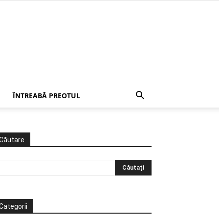
ÎNTREABĂ PREOTUL
Căutare
Categorii