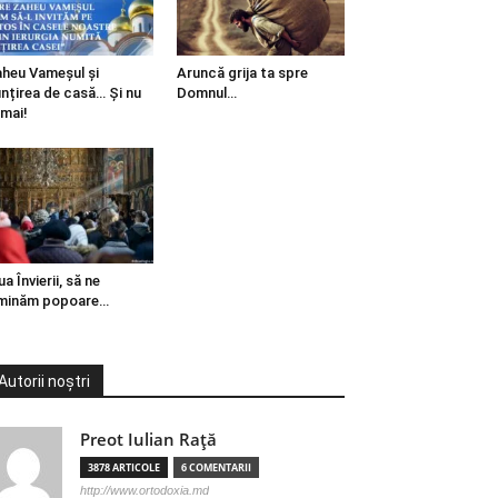
heu Vameșul și
Aruncă grija ta spre
ințirea de casă… Și nu
Domnul…
mai!
ua Învierii, să ne
minăm popoare…
Autorii noștri
Preot Iulian Raţă
3878 ARTICOLE
6 COMENTARII
http://www.ortodoxia.md