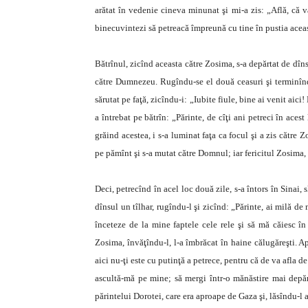
arătat în vedenie cineva minunat şi mi-a zis: „Află, că
binecuvintezi să petreacă împreună cu tine în pustia aceas
Bătrînul, zicînd aceasta către Zosima, s-a depărtat de dînsu
către Dumnezeu. Rugîndu-se el două ceasuri şi terminîndu-
sărutat pe faţă, zicîndu-i: „Iubite fiule, bine ai venit a
a întrebat pe bătrîn: „Părinte, de cîţi ani petreci în aces
grăind acestea, i s-a luminat faţa ca focul şi a zis către 
pe pămînt şi s-a mutat către Domnul; iar fericitul Zosima, 
Deci, petrecînd în acel loc două zile, s-a întors în Sinai
dînsul un tîlhar, rugîndu-l şi zicînd: „Părinte, ai milă de
înceteze de la mine faptele cele rele şi să mă căiesc î
Zosima, învăţîndu-l, l-a îmbrăcat în haine călugăreşti. A
aici nu-ţi este cu putinţă a petrece, pentru că de va afla de
ascultă-mă pe mine; să mergi într-o mănăstire mai depărt
părintelui Dorotei, care era aproape de Gaza şi, lăsîndu-l ac