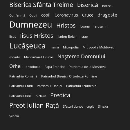
Biserica Sfânta Treime
biserică
Botezul
dragoste
copil
Coronavirus
Cruce
Conferință
Copii
Dumnezeu
Hristos
Icoana
Ierusalim
Iisus Hristos
Iisus
Ilarion Boian
Israel
Lucășeuca
mamă
Mitropolia
Mitropolia Moldovei;
Nașterea Domnului
moarte
Mântuitorul Hristos
Orhei
ortodoxia
Papa Francisc
Patriarhia de la Moscova
Patriarhia Română
Patriarhul Bisericii Ortodoxe Române
Patriarhul Chiril
Patriarhul Daniel
Patriarhul Ecumenic
Predica
Patriarhul Kirill
pictura
Preot Iulian Rață
Sfaturi duhovnicești;
Sinaxa
Școală