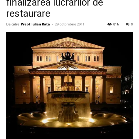
finalizarea lucrărilor de
restaurare
De către
Preot Iulian Raţă
-
29 octombrie 2011
816
0