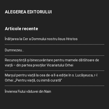
ALEGEREA EDITORULUI
Articole recente
Înălțarea la Cer a Domnului nostru Iisus Hristos
Dumnezeu…
Recunoștință și binecuvântare pentru mamele dătătoare de
viață – din partea preoților Vicariatului Orhei
Marșul pentru viață la cea de-a II-a ediție în s. Lucășeuca, r-l
Orhei: „Pentru viață, cu inimă curată”
Învierea Fiului văduvei din Nain