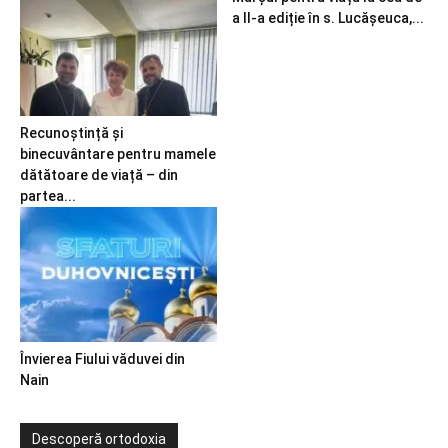
a II-a ediție în s. Lucășeuca,...
Recunoștință și
binecuvântare pentru mamele
dătătoare de viață – din
partea...
Învierea Fiului văduvei din
Nain
Descoperă ortodoxia