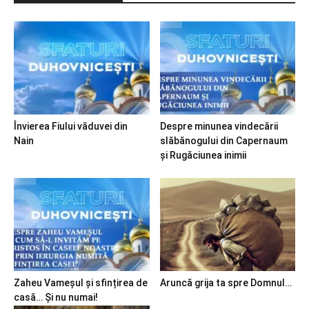
Învierea Fiului văduvei din
Despre minunea vindecării
Nain
slăbănogului din Capernaum
și Rugăciunea inimii
Zaheu Vameșul și sfințirea de
Aruncă grija ta spre Domnul…
casă… Și nu numai!