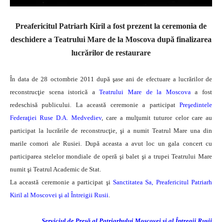
Preafericitul Patriarh Kiril a fost prezent la ceremonia de
deschidere a Teatrului Mare de la Moscova după finalizarea
lucrărilor de restaurare
În data de 28 octombrie 2011 după şase ani de efectuare a lucrărilor de
reconstrucţie scena istorică a
Teatrului Mare de la Moscova
a fost
redeschisă publicului.
La această ceremonie a participat
Preşedintele
Federaţiei Ruse D.A. Medvediev
, care a mulţumit tuturor celor care au
participat la lucrările de reconstrucţie, şi a numit Teatrul Mare una din
marile comori ale Rusiei. După aceasta a avut loc un gala concert cu
participarea stelelor mondiale de operă şi balet şi a trupei Teatrului Mare
numit şi Teatrul Academic de Stat.
La această ceremonie a participat şi
Sanctitatea Sa, Preafericitul Patriarh
Kiril al Moscovei şi al Întreigii Rusii
.
Serviciul de Presă al Patriarhului Moscovei şi al Întregii Rusii