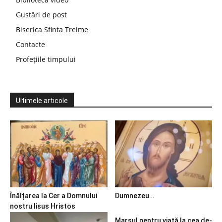
Gustări de post
Biserica Sfinta Treime
Contacte
Profețiile timpului
Ultimele articole
Înălțarea la Cer a Domnului
Dumnezeu…
nostru Iisus Hristos
Marșul pentru viață la cea de-