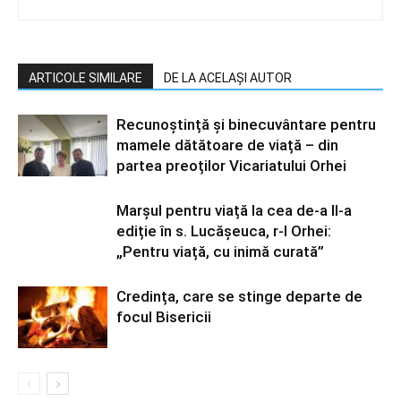
ARTICOLE SIMILARE
DE LA ACELAȘI AUTOR
Recunoștință și binecuvântare pentru
mamele dătătoare de viață – din
partea preoților Vicariatului Orhei
Marșul pentru viață la cea de-a II-a
ediție în s. Lucășeuca, r-l Orhei:
„Pentru viață, cu inimă curată”
Credința, care se stinge departe de
focul Bisericii