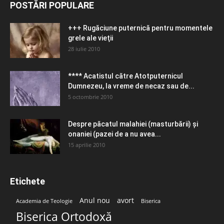
POSTĂRI POPULARE
+++ Rugăciune puternică pentru momentele
grele ale vieţii
28 iulie 2010
**** Acatistul către Atotputernicul
Dumnezeu, la vreme de necaz sau de...
5 octombrie 2010
Despre păcatul malahiei (masturbării) şi
onaniei (pazei de a nu avea...
15 aprilie 2010
Etichete
Anul nou
avort
Academia de Teologie
Biserica
Biserica Ortodoxă