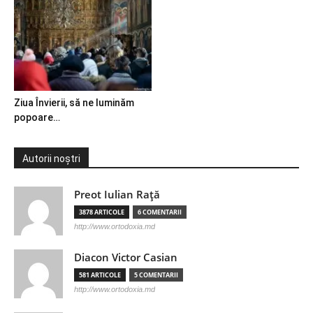
Ziua Învierii, să ne luminăm
popoare…
Autorii noștri
Preot Iulian Raţă
3878 ARTICOLE
6 COMENTARII
http://www.ortodoxia.md
Diacon Victor Casian
581 ARTICOLE
5 COMENTARII
http://www.ortodoxia.md