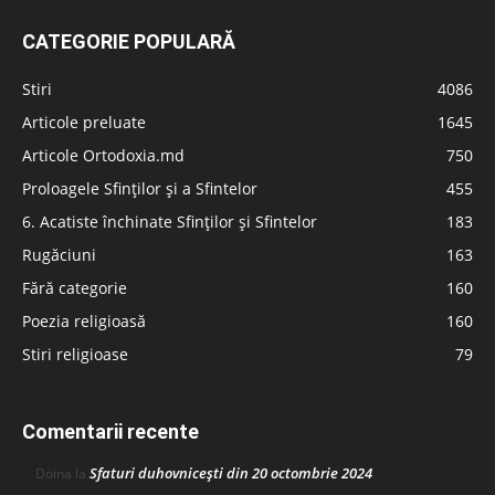
CATEGORIE POPULARĂ
Stiri
4086
Articole preluate
1645
Articole Ortodoxia.md
750
Proloagele Sfinților și a Sfintelor
455
6. Acatiste închinate Sfinților și Sfintelor
183
Rugăciuni
163
Fără categorie
160
Poezia religioasă
160
Stiri religioase
79
Comentarii recente
Sfaturi duhovnicești din 20 octombrie 2024
Doina
la