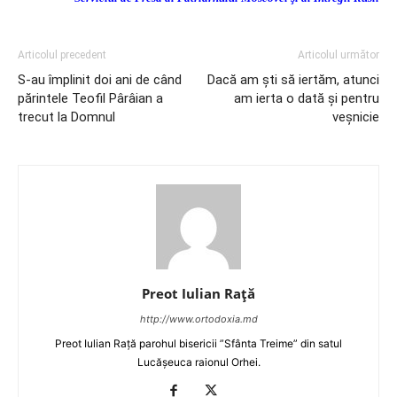
Articolul precedent
Articolul următor
S-au împlinit doi ani de când
Dacă am şti să iertăm, atunci
părintele Teofil Pârâian a
am ierta o dată şi pentru
trecut la Domnul
veşnicie
Preot Iulian Raţă
http://www.ortodoxia.md
Preot Iulian Rață parohul bisericii ”Sfânta Treime” din satul
Lucășeuca raionul Orhei.