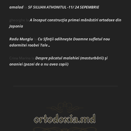
amalad
SF SILUAN ATHONITUL -11/ 24 SEPEMBRIE
la
A început construcţia primei mănăstiri ortodoxe din
gheorghe
la
Japonia
Radu Mungiu
Cu Sfinții odihnește Doamne sufletul nou
la
adormitei roabei Tale…
Despre păcatul malahiei (masturbării) şi
Crina Marina
la
onaniei (pazei de a nu avea copii)