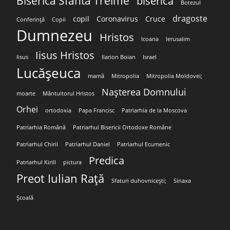
Biserica Sfânta Treime
biserică
Botezul
dragoste
copil
Coronavirus
Cruce
Conferință
Copii
Dumnezeu
Hristos
Icoana
Ierusalim
Iisus Hristos
Iisus
Ilarion Boian
Israel
Lucășeuca
mamă
Mitropolia
Mitropolia Moldovei;
Nașterea Domnului
moarte
Mântuitorul Hristos
Orhei
ortodoxia
Papa Francisc
Patriarhia de la Moscova
Patriarhia Română
Patriarhul Bisericii Ortodoxe Române
Patriarhul Chiril
Patriarhul Daniel
Patriarhul Ecumenic
Predica
Patriarhul Kirill
pictura
Preot Iulian Rață
Sfaturi duhovnicești;
Sinaxa
Școală