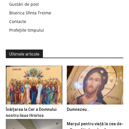
Gustări de post
Biserica Sfinta Treime
Contacte
Profețiile timpului
Ultimele articole
Înălțarea la Cer a Domnului
Dumnezeu…
nostru Iisus Hristos
Marșul pentru viață la cea de-