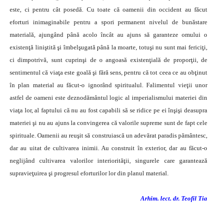
este, ci pentru cât posedă. Cu toate că oamenii din occident au făcut
eforturi inimaginabile pentru a spori permanent nivelul de bunăstare
materială, ajungând până acolo încât au ajuns să garanteze omului o
existenţă liniştită şi îmbelşugată până la moarte, totuşi nu sunt mai fericiţi,
ci dimpotrivă, sunt cuprinşi de o angoasă existenţială de proporţii, de
sentimentul că viaţa este goală şi fără sens, pentru că tot ceea ce au obţinut
în plan material au făcut-o ignorând spiritualul. Falimentul vieţii unor
astfel de oameni este deznodământul logic al imperialismului materiei din
viaţa lor, al faptului că nu au fost capabili să se ridice pe ei înşişi deasupra
materiei şi nu au ajuns la convingerea că valorile supreme sunt de fapt cele
spirituale. Oamenii au reuşit să construiască un adevărat paradis pământesc,
dar au uitat de cultivarea inimii. Au construit în exterior, dar au făcut-o
neglijând cultivarea valorilor interiorităţii, singurele care garantează
supravieţuirea şi progresul eforturilor lor din planul material.
Arhim. lect. dr. Teofil Tia