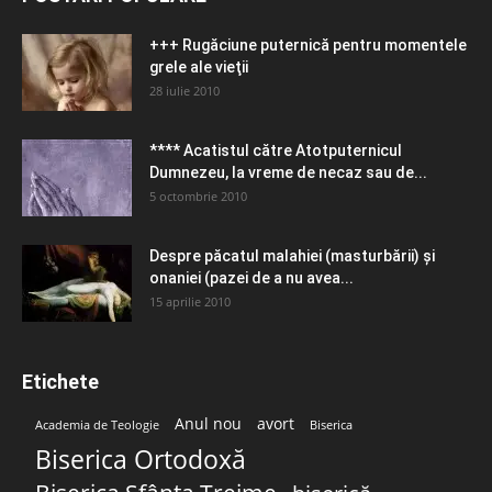
+++ Rugăciune puternică pentru momentele
grele ale vieţii
28 iulie 2010
**** Acatistul către Atotputernicul
Dumnezeu, la vreme de necaz sau de...
5 octombrie 2010
Despre păcatul malahiei (masturbării) şi
onaniei (pazei de a nu avea...
15 aprilie 2010
Etichete
Anul nou
avort
Academia de Teologie
Biserica
Biserica Ortodoxă