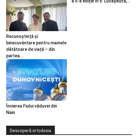
a II-a ediție în s. Lucășeuca,...
Recunoștință și
binecuvântare pentru mamele
dătătoare de viață – din
partea...
Învierea Fiului văduvei din
Nain
Descoperă ortodoxia