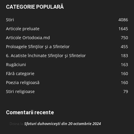
CATEGORIE POPULARĂ
Stiri
4086
Articole preluate
1645
Articole Ortodoxia.md
750
Proloagele Sfinților și a Sfintelor
455
6. Acatiste închinate Sfinților și Sfintelor
183
Rugăciuni
163
Fără categorie
160
Poezia religioasă
160
Stiri religioase
79
Comentarii recente
Sfaturi duhovnicești din 20 octombrie 2024
Doina
la