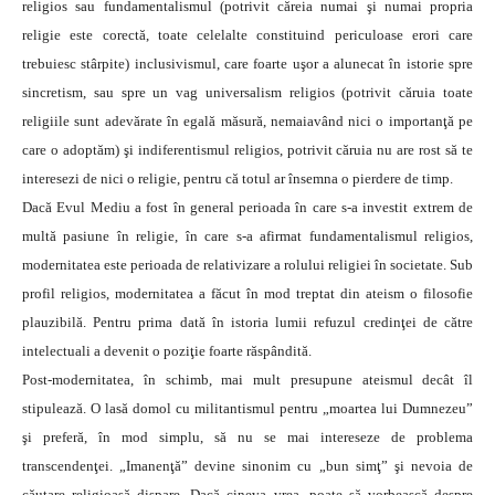
religios sau fundamentalismul (potrivit căreia numai şi numai propria
religie este corectă, toate celelalte constituind periculoase erori care
trebuiesc stârpite) inclusivismul, care foarte uşor a alunecat în istorie spre
sincretism, sau spre un vag universalism religios (potrivit căruia toate
religiile sunt adevărate în egală măsură, nemaiavând nici o importanţă pe
care o adoptăm) şi indiferentismul religios, potrivit căruia nu are rost să te
interesezi de nici o religie, pentru că totul ar însemna o pierdere de timp.
Dacă Evul Mediu a fost în general perioada în care s-a investit extrem de
multă pasiune în religie, în care s-a afirmat fundamentalismul religios,
modernitatea este perioada de relativizare a rolului religiei în societate. Sub
profil religios, modernitatea a făcut în mod treptat din ateism o filosofie
plauzibilă. Pentru prima dată în istoria lumii refuzul credinţei de către
intelectuali a devenit o poziţie foarte răspândită.
Post-modernitatea, în schimb, mai mult presupune ateismul decât îl
stipulează. O lasă domol cu militantismul pentru „moartea lui Dumnezeu”
şi preferă, în mod simplu, să nu se mai intereseze de problema
transcendenţei. „Imanenţă” devine sinonim cu „bun simţ” şi nevoia de
căutare religioasă dispare. Dacă cineva vrea, poate să vorbească despre