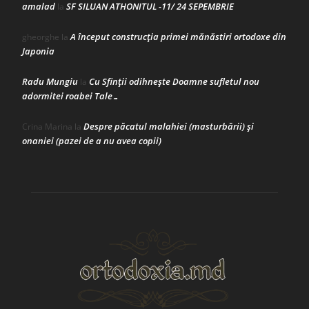
amalad
SF SILUAN ATHONITUL -11/ 24 SEPEMBRIE
la
A început construcţia primei mănăstiri ortodoxe din
gheorghe
la
Japonia
Radu Mungiu
Cu Sfinții odihnește Doamne sufletul nou
la
adormitei roabei Tale…
Despre păcatul malahiei (masturbării) şi
Crina Marina
la
onaniei (pazei de a nu avea copii)