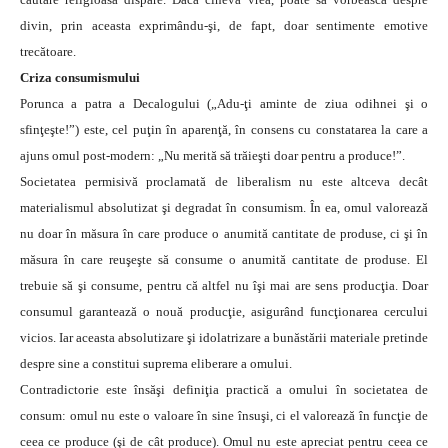
divin, prin aceasta exprimându-şi, de fapt, doar sentimente emotive
trecătoare.
Criza consumismului
Porunca a patra a Decalogului („Adu-ţi aminte de ziua odihnei şi o
sfinţeşte!”) este, cel puţin în aparenţă, în consens cu constatarea la care a
ajuns omul post-modern: „Nu merită să trăieşti doar pentru a produce!”.
Societatea permisivă proclamată de liberalism nu este altceva decât
materialismul absolutizat şi degradat în consumism. În ea, omul valorează
nu doar în măsura în care produce o anumită cantitate de produse, ci şi în
măsura în care reuşeşte să consume o anumită cantitate de produse. El
trebuie să şi consume, pentru că altfel nu îşi mai are sens producţia. Doar
consumul garantează o nouă producţie, asigurând funcţionarea cercului
vicios. Iar aceasta absolutizare şi idolatrizare a bunăstării materiale pretinde
despre sine a constitui suprema eliberare a omului.
Contradictorie este însăşi definiţia practică a omului în societatea de
consum: omul nu este o valoare în sine însuşi, ci el valorează în funcţie de
ceea ce produce (şi de cât produce). Omul nu este apreciat pentru ceea ce