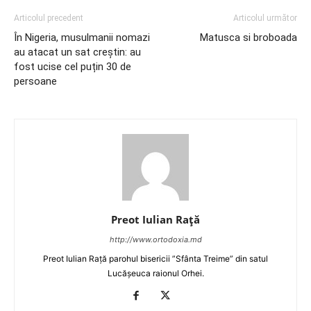
Articolul precedent
Articolul următor
În Nigeria, musulmanii nomazi
Matusca si broboada
au atacat un sat creștin: au
fost ucise cel puțin 30 de
persoane
Preot Iulian Raţă
http://www.ortodoxia.md
Preot Iulian Rață parohul bisericii ”Sfânta Treime” din satul
Lucășeuca raionul Orhei.