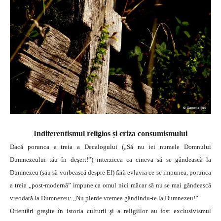
Indiferentismul religios și criza consumismului
Dacă porunca a treia a Decalogului („Să nu iei numele Domnului
Dumnezeului tău în deşert!”) interzicea ca cineva să se gândească la
Dumnezeu (sau să vorbească despre El) fără evlavia ce se impunea, porunca
a treia „post-modernă” impune ca omul nici măcar să nu se mai gândească
vreodată la Dumnezeu: „Nu pierde vremea gândindu-te la Dumnezeu!”
Orientări greşite în istoria culturii şi a religiilor au fost exclusivismul