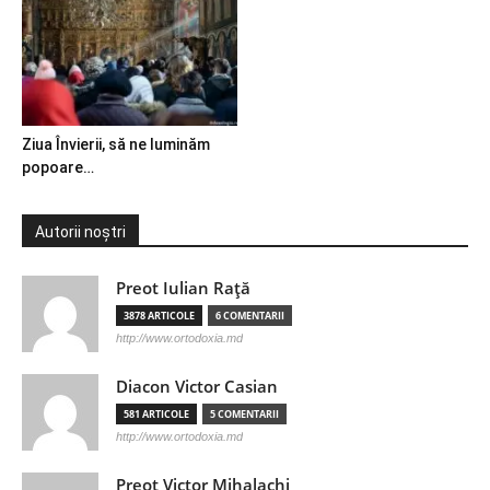
Ziua Învierii, să ne luminăm
popoare…
Autorii noștri
Preot Iulian Raţă
3878 ARTICOLE
6 COMENTARII
http://www.ortodoxia.md
Diacon Victor Casian
581 ARTICOLE
5 COMENTARII
http://www.ortodoxia.md
Preot Victor Mihalachi