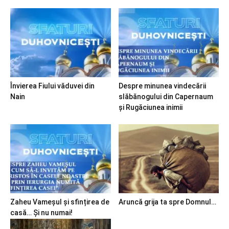
Învierea Fiului văduvei din
Despre minunea vindecării
Nain
slăbănogului din Capernaum
și Rugăciunea inimii
Zaheu Vameșul și sfințirea de
Aruncă grija ta spre Domnul…
casă… Și nu numai!