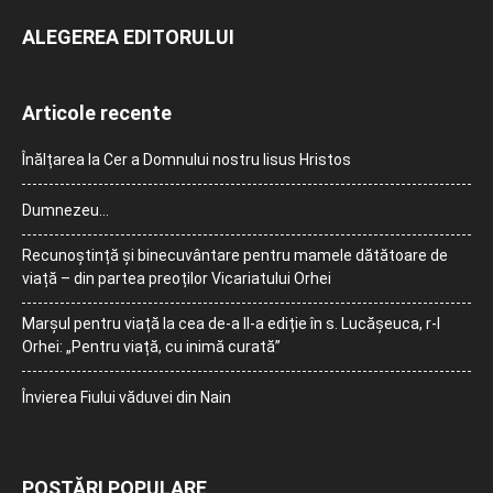
ALEGEREA EDITORULUI
Articole recente
Înălțarea la Cer a Domnului nostru Iisus Hristos
Dumnezeu…
Recunoștință și binecuvântare pentru mamele dătătoare de
viață – din partea preoților Vicariatului Orhei
Marșul pentru viață la cea de-a II-a ediție în s. Lucășeuca, r-l
Orhei: „Pentru viață, cu inimă curată”
Învierea Fiului văduvei din Nain
POSTĂRI POPULARE