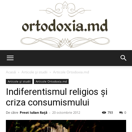
Ortodoxia.md
Acasă
Articole şi studii
Articole Ortodoxia.md
Articole şi studii
Articole Ortodoxia.md
Indiferentismul religios și
criza consumismului
De către
Preot Iulian Raţă
-
20 octombrie 2012
793
0