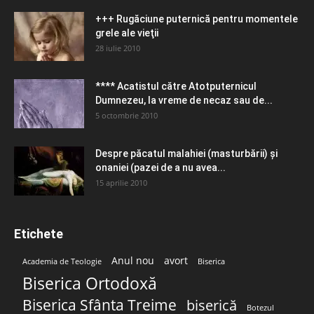
+++ Rugăciune puternică pentru momentele
grele ale vieţii
28 iulie 2010
**** Acatistul către Atotputernicul
Dumnezeu, la vreme de necaz sau de...
5 octombrie 2010
Despre păcatul malahiei (masturbării) şi
onaniei (pazei de a nu avea...
15 aprilie 2010
Etichete
Anul nou
avort
Academia de Teologie
Biserica
Biserica Ortodoxă
Biserica Sfânta Treime
biserică
Botezul