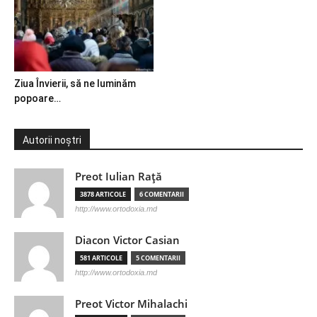
Ziua Învierii, să ne luminăm
popoare…
Autorii noștri
Preot Iulian Raţă
3878 ARTICOLE
6 COMENTARII
http://www.ortodoxia.md
Diacon Victor Casian
581 ARTICOLE
5 COMENTARII
http://www.ortodoxia.md
Preot Victor Mihalachi