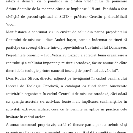
astăzi a demarat cu o panihidă în cinstea vrednicului de pomenire
Arhim.Anatolie de la moartea căruia se împlinesc 119 ani. Panihida a fost
săvîrşită de preotul-spiritual al SLTO – pr.Victor Ceresău şi diac.Mihail
Vicol.
Manifestarea a continuat cu un cuvînt de salut din partea preşedintelui
Centrului de misiune – diac. Andrei Iraşcu, care i-a îndemnat pe tineri să
participe cu aceeaşi dăruire într-u propovăduirea Cuvîntului lui Dumnezeu.
Preşedintele onorific – Prot.Vetcislav Cazacu a apreciat buna organizare a
centrului şi a subliniat importanţa misiunii ortodoxe, facute anume de către
tinerii de la teologie printre oamenii însetaţi de „cuvîntul adevărului”.
D-na Rodica Slivca, director adjunct pe învăţămînt în cadrul Seminarului
Liceeal de Teologie Ortodoxă, a catalogat ca fiind foarte binevenite
activităţile organizate în cadrul Centrului de misiune ortodoxă, căci odată
cu apariţia acestuia s-a activizat foarte mult implicarea seminariştilor în
activităţi extra-curriculare, ceea ce le permite să aplice în practică cele
învăţate în cadrul orelor.
A urmat concursul propriu-zis, astfel că fiecare participant a trebuit să-şi
expună în cîteva cuvinte mesajul pe care a dorit să-l transmită prin desen.