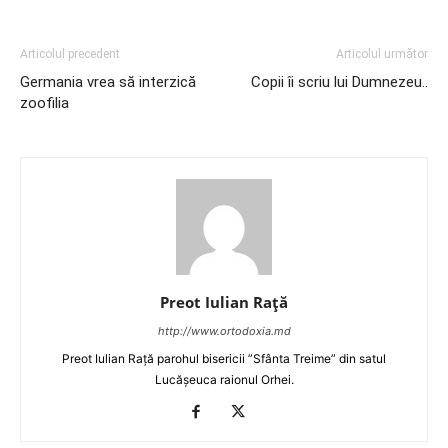
Articolul precedent
Articolul următor
Germania vrea să interzică
Copii îi scriu lui Dumnezeu..
zoofilia
Preot Iulian Raţă
http://www.ortodoxia.md
Preot Iulian Rață parohul bisericii ”Sfânta Treime” din satul
Lucășeuca raionul Orhei.