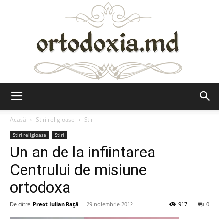
Ortodoxia.md
Acasă
Stiri religioase
Stiri
Stiri religioase
Stiri
Un an de la infiintarea
Centrului de misiune
ortodoxa
De către
Preot Iulian Raţă
-
29 noiembrie 2012
917
0