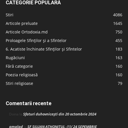
CATEGORIE POPULARĂ
Stiri
4086
Articole preluate
1645
Articole Ortodoxia.md
750
Proloagele Sfinților și a Sfintelor
455
6. Acatiste închinate Sfinților și Sfintelor
183
Rugăciuni
163
Fără categorie
160
Poezia religioasă
160
Stiri religioase
79
Comentarii recente
Sfaturi duhovnicești din 20 octombrie 2024
Doina
la
amalad
SF SILUAN ATHONITUL -11/ 24 SEPEMBRIE
la