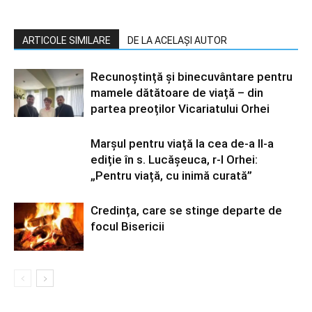
ARTICOLE SIMILARE
DE LA ACELAȘI AUTOR
Recunoștință și binecuvântare pentru
mamele dătătoare de viață – din
partea preoților Vicariatului Orhei
Marșul pentru viață la cea de-a II-a
ediție în s. Lucășeuca, r-l Orhei:
„Pentru viață, cu inimă curată”
Credința, care se stinge departe de
focul Bisericii