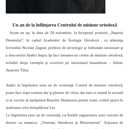
Un an de la înfiinţarea Centrului de misiune ortodoxă
Acum un an, în data de 28 noiembrie, la începutul postului „Naşterii
Domnului”, în cadrul Academiei de Teologie Ortodoxă , cu stăruinţa
lectorului Nicolae Zagnat, profesor de sectologie şi îndrumări misionare şi
a diaconului Andrei Iraşcu îşi face lansarea un centru de misiune ortodoxă,
avîndul drept exemplu şi ocrotitor pe misionarul basarabean – Arhim.
Anatolie Tihai.
Astăzi la împlinirea unui an de existenţă, Centrul de misiune ortodoxă,
poate face nişte totaluri dar şi planuri de viitor, dar mai cu seamă în această
zi se cuvine să mulţumim Bunului Dumnezeu pentru toate, cerînd ajutor în
realizarea celor bineplăcute Lui.
La împlinirea unui an de existenţă, s-a hotărît organizarea unui concurs de
desene cu tematica: „Tinereţe, Ortodoxie şi Misionarism”. Acţiunea de