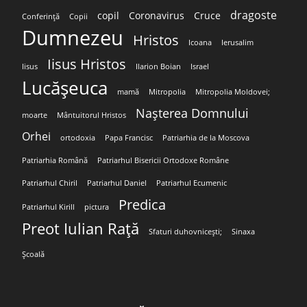
dragoste
copil
Coronavirus
Cruce
Conferință
Copii
Dumnezeu
Hristos
Icoana
Ierusalim
Iisus Hristos
Iisus
Ilarion Boian
Israel
Lucășeuca
mamă
Mitropolia
Mitropolia Moldovei;
Nașterea Domnului
moarte
Mântuitorul Hristos
Orhei
ortodoxia
Papa Francisc
Patriarhia de la Moscova
Patriarhia Română
Patriarhul Bisericii Ortodoxe Române
Patriarhul Chiril
Patriarhul Daniel
Patriarhul Ecumenic
Predica
Patriarhul Kirill
pictura
Preot Iulian Rață
Sfaturi duhovnicești;
Sinaxa
Școală