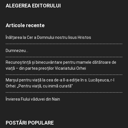
ALEGEREA EDITORULUI
Articole recente
Înălțarea la Cer a Domnului nostru Iisus Hristos
Dumnezeu…
Recunoștință și binecuvântare pentru mamele dătătoare de
viață – din partea preoților Vicariatului Orhei
Marșul pentru viață la cea de-a II-a ediție în s. Lucășeuca, r-l
Orhei: „Pentru viață, cu inimă curată”
Învierea Fiului văduvei din Nain
POSTĂRI POPULARE