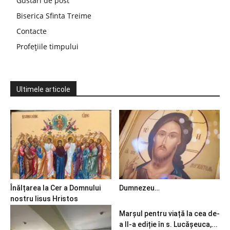
Gustări de post
Biserica Sfinta Treime
Contacte
Profețiile timpului
Ultimele articole
Înălțarea la Cer a Domnului
Dumnezeu…
nostru Iisus Hristos
Marșul pentru viață la cea de-
a II-a ediție în s. Lucășeuca,...