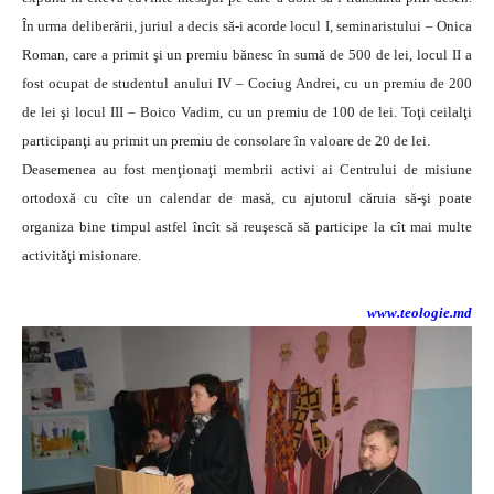
În urma deliberării, juriul a decis să-i acorde locul I, seminaristului – Onica
Roman, care a primit şi un premiu bănesc în sumă de 500 de lei, locul II a
fost ocupat de studentul anului IV – Cociug Andrei, cu un premiu de 200
de lei şi locul III – Boico Vadim, cu un premiu de 100 de lei. Toţi ceilalţi
participanţi au primit un premiu de consolare în valoare de 20 de lei.
Deasemenea au fost menţionaţi membrii activi ai Centrului de misiune
ortodoxă cu cîte un calendar de masă, cu ajutorul căruia să-şi poate
organiza bine timpul astfel încît să reuşescă să participe la cît mai multe
activităţi misionare.
www.teologie.md