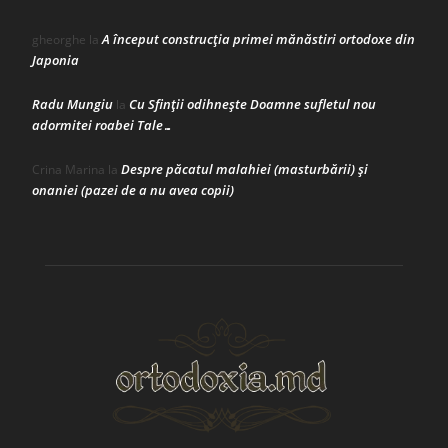
A început construcţia primei mănăstiri ortodoxe din
gheorghe
la
Japonia
Radu Mungiu
Cu Sfinții odihnește Doamne sufletul nou
la
adormitei roabei Tale…
Despre păcatul malahiei (masturbării) şi
Crina Marina
la
onaniei (pazei de a nu avea copii)