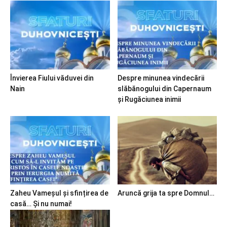
Învierea Fiului văduvei din
Despre minunea vindecării
Nain
slăbănogului din Capernaum
și Rugăciunea inimii
Zaheu Vameșul și sfințirea de
Aruncă grija ta spre Domnul…
casă… Și nu numai!