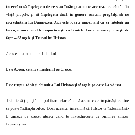
încercăm să înţelegem de ce s-au întâmplat toate acestea,
ce căutăm în
viaţă proprie, şi
să înţelegem dacă în genere suntem pregătiţi să ne
încredinţăm lui Dumnezeu
. Aici
este foarte important ca să înţelegi un
lucru, atunci când te împărtăşeşti cu Sfintele Taine, atunci primeşti de
fapt – Sângele şi Trupul lui Hristos.
Acestea nu sunt doar simboluri.
Este Aceea, ce a fost răstignit pe Cruce.
Este trupul rănit şi chinuit a Lui Hristos şi sângele pe care l-a vărsat.
Trebuie să-ţi poţi închipui foarte clar, că dacă acum te vei împărtăşi, cu tine
se poate întâmpla orice. Doar aceasta înseamnă că Hristos te îndeamnă să-
L urmezi pe cruce, atunci când te învredniceşti de primirea sfintei
Împărtăşanii.