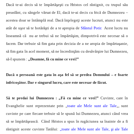
Dacă te-ai decis să te împărtăşeşti cu Hristos cel răstignit, cu trupul său
preasfânt, cu sângele vărsat de El, dacă te-ai decis cu frică de Dumnezeu –
acestea doar se întâmplă real. Dacă înţelegeţi aceste lucruri, atunci nu este
atât de uşor să te hotărăşti de a te apropia de
Sfântul Potir.
Acest lucru nu
înseamnă că nu ar trebui să ne împărtăşim, dimpotrivă este necesar să o
facem. Dar trebuie să fim gata prin decizia de a ne aropia de împărtaşanie,
să fim gata în acel moment, să ne încredinţăm cu desâvârşire lui Dumnezeu,
să-I spunem :
„Doamne, fă cu mine ce vrei!”
Dacă o persoană este gata în aşa fel să se predea Domnului – e foarte
infricoşător. Dar e singurul lucru, care este necesar de făcut.
Să te predai lui Dumnezeu : „Fă cu mine ce vrei!”
Cuvinte, care în
Evanghelie sunt reprezentate prin „
toate ale Mele sunt ale Tale
„, sunt
cuvinte pe care fiecare trebuie să le spună lui Dumnezeu, atunci când vrea
să se împărtăşească. Când Hristos a spus în rugăciunea sa înainte de a fi
răstignit aceste cuvinte Tatălui:
„toate ale Mele sunt ale Tale, şi ale Tale