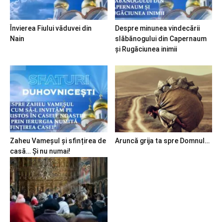
Învierea Fiului văduvei din
Despre minunea vindecării
Nain
slăbănogului din Capernaum
și Rugăciunea inimii
Zaheu Vameșul și sfințirea de
Aruncă grija ta spre Domnul…
casă… Și nu numai!