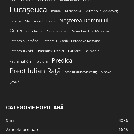
Iisus
Ilarion Boian
Israel
Lucășeuca
mamă
Mitropolia
Mitropolia Moldovei;
Nașterea Domnului
moarte
Mântuitorul Hristos
Orhei
ortodoxia
Papa Francisc
Patriarhia de la Moscova
Patriarhia Română
Patriarhul Bisericii Ortodoxe Române
Patriarhul Chiril
Patriarhul Daniel
Patriarhul Ecumenic
Predica
Patriarhul Kirill
pictura
Preot Iulian Rață
Sfaturi duhovnicești;
Sinaxa
Școală
CATEGORIE POPULARĂ
Stiri
4086
Articole preluate
1645