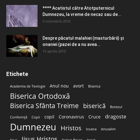
**** Acatistul către Atotputernicul
Dumnezeu, la vreme de necaz sau de...
5 octombrie 2010
Despre păcatul malahiei (masturbării) şi
onaniei (pazei de a nu avea...
15 aprilie 2010
Etichete
Anul nou
avort
Academia de Teologie
Biserica
Biserica Ortodoxă
Biserica Sfânta Treime
biserică
Botezul
dragoste
copil
Coronavirus
Cruce
Conferință
Copii
Dumnezeu
Hristos
Icoana
Ierusalim
Iisus Hristos