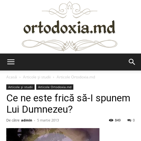
Ortodoxia.md
Acasă
Articole şi studii
Articole Ortodoxia.md
Articole şi studii
Articole Ortodoxia.md
Ce ne este frică să-I spunem
Lui Dumnezeu?
De către
admin
-
5 martie 2013
849
0