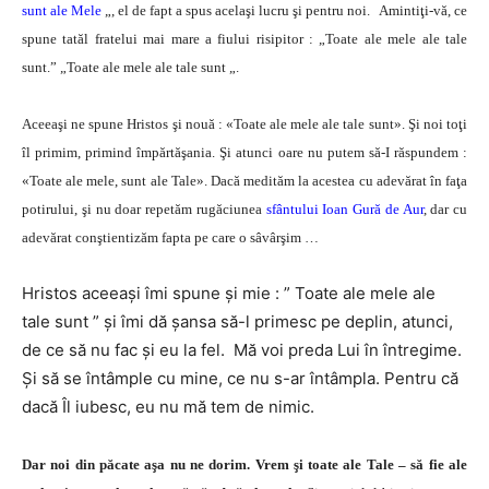
sunt ale Mele
„, el de fapt a spus acelaşi lucru şi pentru noi. Amintiţi-vă, ce
spune tatăl fratelui mai mare a fiului risipitor : „Toate ale mele ale tale
sunt.” „Toate ale mele ale tale sunt „.
Aceeaşi ne spune Hristos şi nouă : «Toate ale mele ale tale sunt». Şi noi toţi
îl primim, primind împărtăşania. Şi atunci oare nu putem să-I răspundem :
«Toate ale mele, sunt ale Tale». Dacă medităm la acestea cu adevărat în faţa
potirului, şi nu doar repetăm rugăciunea
sfântului Ioan Gură de Aur
, dar cu
adevărat conştientizăm fapta pe care o sâvârşim …
Hristos aceeaşi îmi spune şi mie : ” Toate ale mele ale
tale sunt ” şi îmi dă şansa să-l primesc pe deplin, atunci,
de ce să nu fac şi eu la fel. Mă voi preda Lui în întregime.
Şi să se întâmple cu mine, ce nu s-ar întâmpla. Pentru că
dacă Îl iubesc, eu nu mă tem de nimic.
Dar noi din păcate aşa nu ne dorim. Vrem şi toate ale Tale – să fie ale