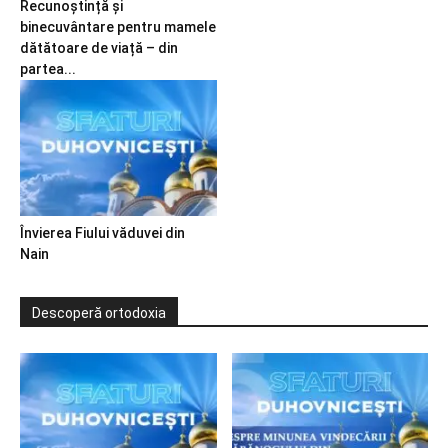
Recunoștință și
binecuvântare pentru mamele
dătătoare de viață – din
partea...
Învierea Fiului văduvei din
Nain
Descoperă ortodoxia