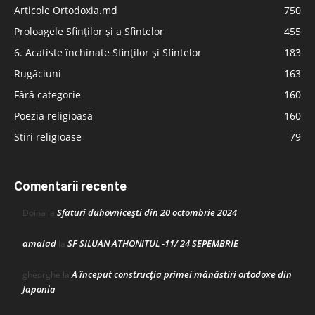
Articole Ortodoxia.md
750
Proloagele Sfinților și a Sfintelor
455
6. Acatiste închinate Sfinților și Sfintelor
183
Rugăciuni
163
Fără categorie
160
Poezia religioasă
160
Stiri religioase
79
Comentarii recente
Sfaturi duhovnicești din 20 octombrie 2024
Doina
la
amalad
SF SILUAN ATHONITUL -11/ 24 SEPEMBRIE
la
A început construcţia primei mănăstiri ortodoxe din
gheorghe
la
Japonia