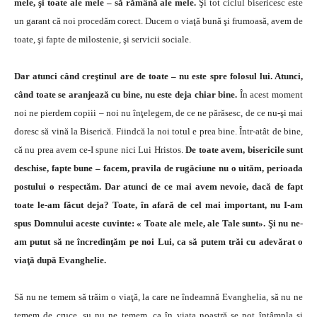
mele, şi toate ale mele – să rămână ale mele.
Şi tot ciclul bisericesc este
un garant că noi procedăm corect. Ducem o viaţă bună şi frumoasă, avem de
toate, şi fapte de milostenie, şi servicii sociale.
Dar atunci când creştinul are de toate – nu este spre folosul lui. Atunci,
când toate se aranjează cu bine, nu este deja chiar bine.
În acest moment
noi ne pierdem copiii – noi nu înţelegem, de ce ne părăsesc, de ce nu-şi mai
doresc să vină la Biserică. Fiindcă la noi totul e prea bine. Într-atât de bine,
că nu prea avem ce-I spune nici Lui Hristos.
De toate avem, bisericile sunt
deschise, fapte bune – facem, pravila de rugăciune nu o uităm, perioada
postului o respectăm. Dar atunci de ce mai avem nevoie, dacă de fapt
toate le-am făcut deja? Toate, în afară de cel mai important, nu I-am
spus Domnului aceste cuvinte: « Toate ale mele, ale Tale sunt». Şi nu ne-
am putut să ne încredinţăm pe noi Lui, ca să putem trăi cu adevărat o
viaţă după Evanghelie.
Să nu ne temem să trăim o viaţă, la care ne îndeamnă Evanghelia, să nu ne
temem de cruce, su nu ne temem, ca în viaţa noastră se pot întâmpla şi