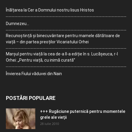
Înălțarea la Cer a Domnului nostru Iisus Hristos
Dumnezeu…
Recunoștință și binecuvântare pentru mamele dătătoare de
viață – din partea preoților Vicariatului Orhei
Marșul pentru viață la cea de-a II-a ediție în s. Lucășeuca, r-l
Orhei: „Pentru viață, cu inimă curată”
Învierea Fiului văduvei din Nain
POSTĂRI POPULARE
+++ Rugăciune puternică pentru momentele
grele ale vieţii
28 iulie 2010