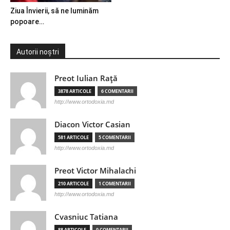
Ziua Învierii, să ne luminăm
popoare…
Autorii noștri
Preot Iulian Raţă
3878 ARTICOLE
6 COMENTARII
http://www.ortodoxia.md
Diacon Victor Casian
581 ARTICOLE
5 COMENTARII
http://www.ortodoxia.md
Preot Victor Mihalachi
210 ARTICOLE
1 COMENTARII
http://www.ortodoxia.md
Cvasniuc Tatiana
88 ARTICOLE
0 COMENTARII