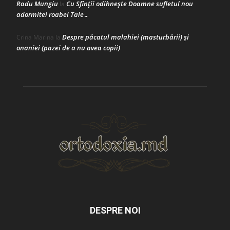
Radu Mungiu
Cu Sfinții odihnește Doamne sufletul nou
la
adormitei roabei Tale…
Despre păcatul malahiei (masturbării) şi
Crina Marina
la
onaniei (pazei de a nu avea copii)
DESPRE NOI