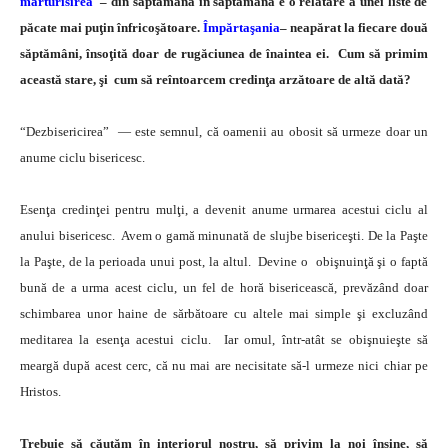
mărturisirea
– din săptămână în săptâmână e o relatare a unei liste de
păcate mai puţin înfricoşătoare.
Împărtaşania
– neapărat la fiecare două
săptămâni, însoţită doar de rugăciunea de înaintea ei. Cum să primim
această stare, şi cum să reîntoarcem credinţa arzătoare de altă dată?
“Dezbisericirea” — este semnul, că oamenii au obosit să urmeze doar un
anume ciclu bisericesc.
Esenţa credinţei pentru mulţi, a devenit anume urmarea acestui ciclu al
anului bisericesc. Avem o gamă minunată de slujbe bisericeşti. De la Paşte
la Paşte, de la perioada unui post, la altul. Devine o obişnuinţă şi o faptă
bună de a urma acest ciclu, un fel de horă bisericească, prevăzând doar
schimbarea unor haine de sărbătoare cu altele mai simple şi excluzând
meditarea la esenţa acestui ciclu. Iar omul, într-atât se obişnuieşte să
meargă după acest cerc, că nu mai are necisitate să-l urmeze nici chiar pe
Hristos.
Trebuie să căutăm în interiorul nostru, să privim la noi înşine, să