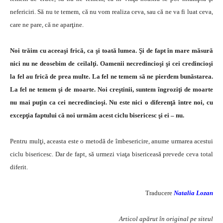
nefericiri. Să nu te temem, că nu vom realiza ceva, sau că ne va fi luat ceva,
care ne pare, că ne aparţine.
Noi trăim cu aceeaşi frică, ca şi toată lumea. Şi de fapt în mare măsură
nici nu ne deosebim de ceilalţi. Oamenii necredincioşi şi cei credincioşi
la fel au frică de prea multe. La fel ne temem să ne pierdem bunăstarea.
La fel ne temem şi de moarte. Noi creştinii, suntem îngroziţi de moarte
nu mai puţin ca cei necredincioşi. Nu este nici o diferenţă între noi, cu
excepţia faptului că noi urmăm acest ciclu bisericesc şi ei – nu.
Pentru mulţi, aceasta este o metodă de îmbesericire, anume urmarea acestui
ciclu bisericesc. Dar de fapt, să urmezi viaţa bisericeasă prevede ceva total
diferit.
Traducere
Natalia Lozan
Articol apărut în original pe siteul