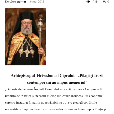
De către
admin
-
6 mai 2013
1116
0
Arhiepiscopul Hrisostom al Ciprului: „Pilaţii şi Irozii
contemporani au impus memoriul”
„Bucuria de pe urma Învierii Domnului este atât de mare că nu poate fi
umbrită de tristeţea şi necazul zilelor, din cauza insuccesului economic,
care s-a instaurat în patria noastră, nici nu pot s-o şteargă condiţiile
necinstite şi împovărătoare ale memoriilor pe care ni le-au impus Pilaţii şi