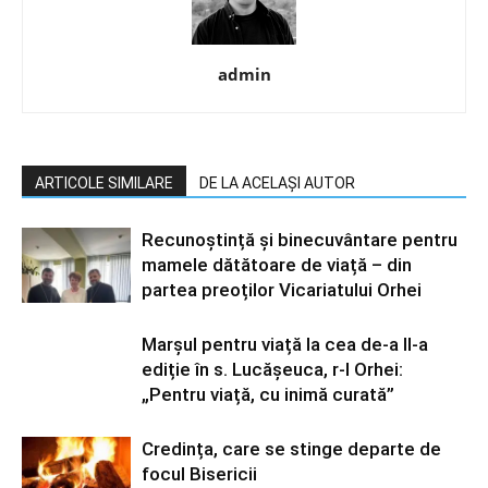
admin
ARTICOLE SIMILARE
DE LA ACELAȘI AUTOR
Recunoștință și binecuvântare pentru
mamele dătătoare de viață – din
partea preoților Vicariatului Orhei
Marșul pentru viață la cea de-a II-a
ediție în s. Lucășeuca, r-l Orhei:
„Pentru viață, cu inimă curată”
Credința, care se stinge departe de
focul Bisericii