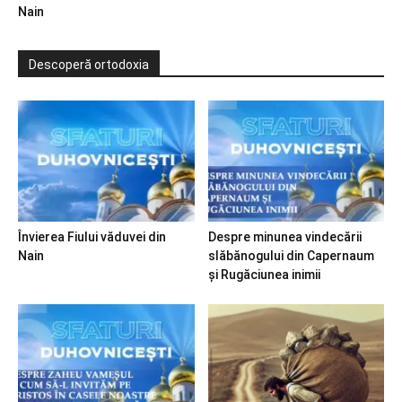
Nain
Descoperă ortodoxia
Învierea Fiului văduvei din
Despre minunea vindecării
Nain
slăbănogului din Capernaum
și Rugăciunea inimii