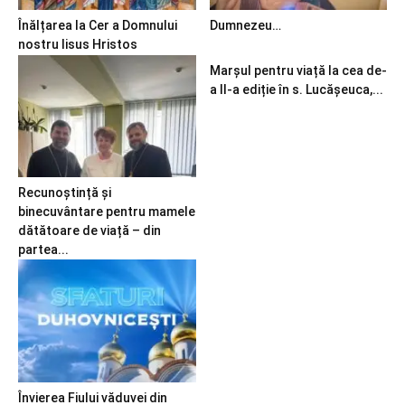
Înălțarea la Cer a Domnului
Dumnezeu…
nostru Iisus Hristos
Marșul pentru viață la cea de-
a II-a ediție în s. Lucășeuca,...
Recunoștință și
binecuvântare pentru mamele
dătătoare de viață – din
partea...
Învierea Fiului văduvei din