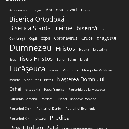
Anul nou
avort
Academia de Teologie
Biserica
Biserica Ortodoxă
Biserica Sfânta Treime
biserică
Botezul
dragoste
copil
Coronavirus
Cruce
Conferință
Copii
Dumnezeu
Hristos
Icoana
Ierusalim
Iisus Hristos
Iisus
Ilarion Boian
Israel
Lucășeuca
mamă
Mitropolia
Mitropolia Moldovei;
Nașterea Domnului
moarte
Mântuitorul Hristos
Orhei
ortodoxia
Papa Francisc
Patriarhia de la Moscova
Patriarhia Română
Patriarhul Bisericii Ortodoxe Române
Patriarhul Chiril
Patriarhul Daniel
Patriarhul Ecumenic
Predica
Patriarhul Kirill
pictura
Preot Iulian Rață