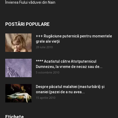
Învierea Fiului văduvei din Nain
POSTĂRI POPULARE
+++ Rugăciune puternică pentru momentele
grele ale vieţii
28 iulie 2010
**** Acatistul către Atotputernicul
Dumnezeu, la vreme de necaz sau de...
5 octombrie 2010
Despre păcatul malahiei (masturbării) şi
onaniei (pazei de a nu avea...
15 aprilie 2010
Etichete