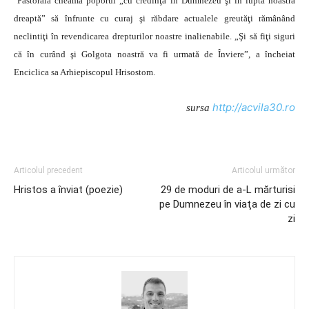
Pastorala cheamă poporul „cu credinţă în Dumnezeu şi în lupta noastră
dreaptă” să înfrunte cu curaj şi răbdare actualele greutăţi rămânând
neclintiţi în revendicarea drepturilor noastre inalienabile. „Şi să fiţi siguri
că în curând şi Golgota noastră va fi urmată de Înviere”, a încheiat
Enciclica sa Arhiepiscopul Hrisostom.
http://acvila30.ro
sursa
Articolul precedent
Articolul următor
Hristos a înviat (poezie)
29 de moduri de a-L mărturisi
pe Dumnezeu în viaţa de zi cu
zi