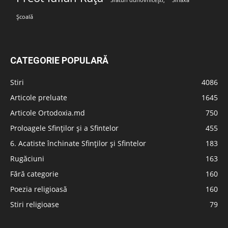
Sfaturi duhovnicești;
Sinaxa
Școală
CATEGORIE POPULARĂ
Stiri
4086
Articole preluate
1645
Articole Ortodoxia.md
750
Proloagele Sfinților și a Sfintelor
455
6. Acatiste închinate Sfinților și Sfintelor
183
Rugăciuni
163
Fără categorie
160
Poezia religioasă
160
Stiri religioase
79