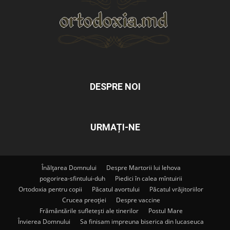
DESPRE NOI
URMAȚI-NE
Înălțarea Domnului
Despre Martorii lui Iehova
pogorirea-sfintului-duh
Piedici în calea mîntuirii
Ortodoxia pentru copii
Păcatul avortului
Păcatul vrăjitoriilor
Crucea preoției
Despre vaccine
Frământările sufletești ale tinerilor
Postul Mare
Învierea Domnului
Sa finisam impreuna biserica din lucaseuca