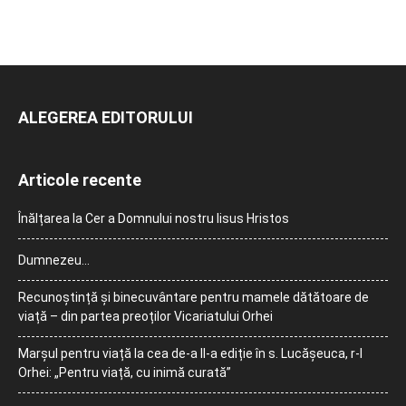
ALEGEREA EDITORULUI
Articole recente
Înălțarea la Cer a Domnului nostru Iisus Hristos
Dumnezeu…
Recunoștință și binecuvântare pentru mamele dătătoare de
viață – din partea preoților Vicariatului Orhei
Marșul pentru viață la cea de-a II-a ediție în s. Lucășeuca, r-l
Orhei: „Pentru viață, cu inimă curată”