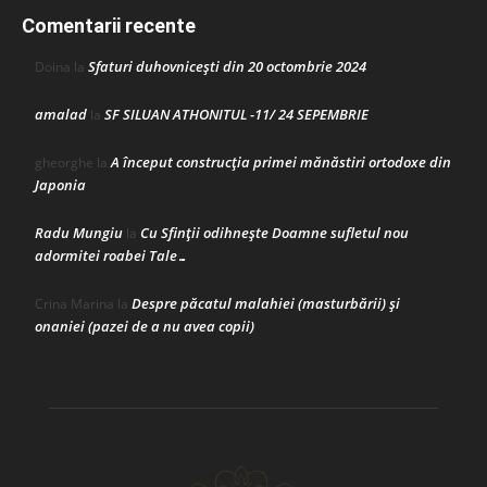
Comentarii recente
Sfaturi duhovnicești din 20 octombrie 2024
Doina
la
amalad
SF SILUAN ATHONITUL -11/ 24 SEPEMBRIE
la
A început construcţia primei mănăstiri ortodoxe din
gheorghe
la
Japonia
Radu Mungiu
Cu Sfinții odihnește Doamne sufletul nou
la
adormitei roabei Tale…
Despre păcatul malahiei (masturbării) şi
Crina Marina
la
onaniei (pazei de a nu avea copii)