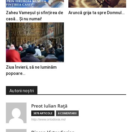
Zaheu Vameșul și sfințirea de
Aruncă grija ta spre Domnul…
casă… Și nu numai!
Ziua Învierii, să ne luminăm
popoare…
Autorii noștri
Preot Iulian Raţă
3878 ARTICOLE
6 COMENTARII
http://www.ortodoxia.md