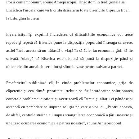
Irozii contemporani”, spune Arhiepiscopul Hrisostom în tradiţionala sa
Enciclică Pascală, care va fi citită diseară în toate bisericile Ciprului liber,
la Liturghia Învierii.
Preafericitul îşi exprimă încrederea că dificultăţile economice vor trece
repede şi repetă că Biserica pune la dispoziţia poporului întreaga sa avere,
astfel încât acesta să nu trăiască o viaţă în sărăcie, iar economia ţării să fie
salvată. Adaugă că Biserica este dispusă să pună la dispoziţie până şi
obiectele din aur ale bisericilor şi sfintele vase pentru salvarea patriei.
Preafericitul subliniază că, în ciuda problemelor economice, grija de
căpetenie şi cea dintâi prioritate trebuie să fie întotdeauna soluţionarea
corectă a problemei cipriote şi avertizează că Turcia şi aliaţii ei pândesc şi
aşteaptă cu nerăbdare să impună soluţia pe care o vor ei. „Pentru aceasta,
de altfel, centrele străine au impus strangularea economică a ţării noastre şi
uneltesc ocuparea economică a patriei noastre”, spune Arhiepiscopul.