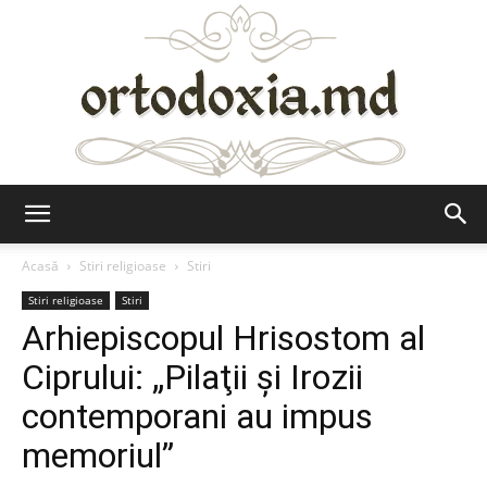
Ortodoxia.md
Acasă
Stiri religioase
Stiri
Stiri religioase
Stiri
Arhiepiscopul Hrisostom al
Ciprului: „Pilaţii şi Irozii
contemporani au impus
memoriul”