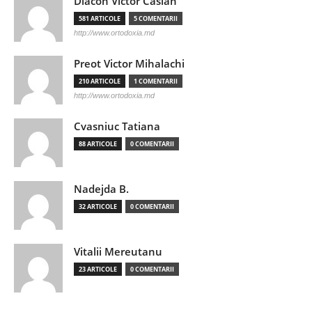
Diacon Victor Casian
581 ARTICOLE
5 COMENTARII
http://www.ortodoxia.md
Preot Victor Mihalachi
210 ARTICOLE
1 COMENTARII
http://www.ortodoxia.md
Cvasniuc Tatiana
88 ARTICOLE
0 COMENTARII
Nadejda B.
32 ARTICOLE
0 COMENTARII
Vitalii Mereutanu
23 ARTICOLE
0 COMENTARII