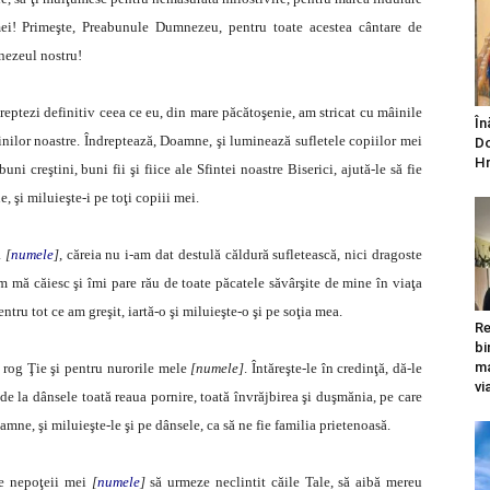
mei! Primeşte, Preabunule Dumnezeu, pentru toate acestea cântare de
mnezeul nostru!
ezi definitiv ceea ce eu, din mare păcătoşenie, am stricat cu mâinile
În
nilor noastre. Îndreptează, Doamne, şi luminează sufletele copiilor mei
Do
Hr
uni creştini, buni fii şi fiice ale Sfintei noastre Biserici, ajută-le să fie
e, şi miluieşte-i pe toţi copiii mei.
a
[
numele
]
, căreia nu i-am dat destulă căldură sufletească, nici dragoste
 mă căiesc şi îmi pare rău de toate păcatele săvârşite de mine în viaţa
tru tot ce am greşit, iartă-o şi miluieşte-o şi pe soţia mea.
Re
bi
ma
g Ţie şi pentru nurorile mele
[numele]
. Întăreşte-le în credinţă, dă-le
vi
 de la dânsele toată reaua pornire, toată învrăjbirea şi duşmănia, pe care
Doamne, şi miluieşte-le şi pe dânsele, ca să ne fie familia prietenoasă.
 nepoţeii mei
[
numele
]
să urmeze neclintit căile Tale, să aibă mereu