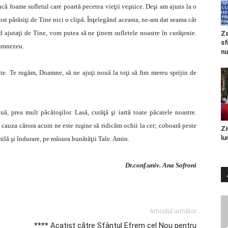
ducă foame sufletul care poartă pecetea vieţii veşnice. Deşi am ajuns la o
 părăsiţi de Tine nici o clipă. Înţelegând aceasta, ne-am dat seama cât
nd ajutaţi de Tine, vom putea să ne ţinem sufletele noastre în curăţenie.
Za
sf
Dumnezeu.
nu
Te rugăm, Doamne, să ne ajuţi nouă la toţi să fim mereu sprijin de
a mult păcătoşilor. Lasă, curăţă şi iartă toate păcatele noastre.
n cauza cărora acum ne este ruşine să ridicăm ochii la cer; coboară peste
Zi
lu
milă şi îndurare, pe măsura bunătăţii Tale. Amin.
Dr.conf.univ. Ana Sofroni
Articolul următor
**** Acatist către Sfântul Efrem cel Nou pentru