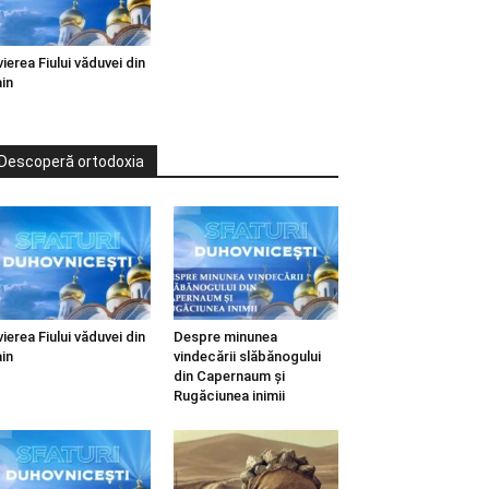
vierea Fiului văduvei din
in
Descoperă ortodoxia
vierea Fiului văduvei din
Despre minunea
in
vindecării slăbănogului
din Capernaum și
Rugăciunea inimii