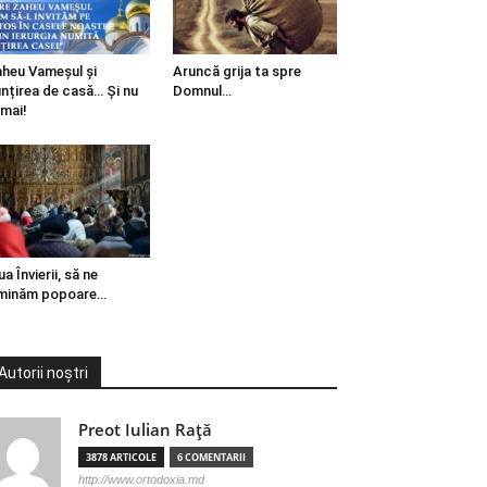
heu Vameșul și
Aruncă grija ta spre
ințirea de casă… Și nu
Domnul…
mai!
ua Învierii, să ne
minăm popoare…
Autorii noștri
Preot Iulian Raţă
3878 ARTICOLE
6 COMENTARII
http://www.ortodoxia.md