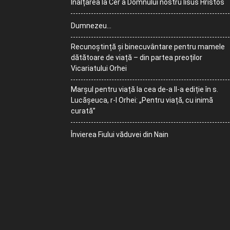
Înălțarea la Cer a Domnului nostru Iisus Hristos
Dumnezeu…
Recunoștință și binecuvântare pentru mamele
dătătoare de viață – din partea preoților
Vicariatului Orhei
Marșul pentru viață la cea de-a II-a ediție în s.
Lucășeuca, r-l Orhei: „Pentru viață, cu inimă
curată”
Învierea Fiului văduvei din Nain