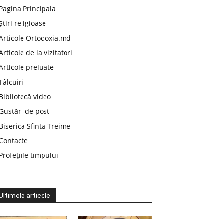
Pagina Principala
Știri religioase
Articole Ortodoxia.md
Articole de la vizitatori
Articole preluate
Tâlcuiri
Bibliotecă video
Gustări de post
Biserica Sfinta Treime
Contacte
Profețiile timpului
Ultimele articole