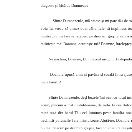
dragoste şi frică de Dumnezeu.
Sfinte Dumnezeule, mă căiesc şi-mi pare rău de toate p
voia Ta, vreau să urmez doar căile Tale, să împlinesc t
mintea, nu mă lăsa să rătăcesc pe drumuri greşite, să mă 
miluieşte-mă! Doamne, ocroteşte-mă! Doamne, înţelepţeş
Nu mă lăsa, Doamne, Dumnezeul meu, nu Te depărta de 
Doamne, apucă arma şi pavăza şi scoală întru ajutorul
mele familii!
Sfinte Dumnezeule, deşi buzele îmi sunt cu totul întinat
acum, precum a fost dintotdeauna, de mila Ta cea dulce 
mică rază din harul Tău cel luminos peste familia noa
neclintit poruncile Tale mântuitoare. Ajută-ne, Doamne, no
nu mai rătăcim pe drumuri greşite, făcând voia vrăjmaşul