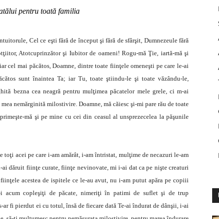
tălui pentru toată familia
ule, Cel ce eşti fără de început şi fără de sfârşit, Dumnezeule fără
otţiitor, Atotcuprinzător şi Iubitor de oameni! Rogu-mă Ţie, iartă-mă şi
ar cel mai păcătos, Doamne, dintre toate fiinţele omeneşti pe care le-ai
ătos sunt înaintea Ta; iar Tu, toate ştiindu-le şi toate văzându-le,
ghită bezna cea neagră pentru mulţimea păcatelor mele grele, ci m-ai
a mea nemărginită milostivire. Doamne, mă căiesc şi-mi pare rău de toate
i primeşte-mă şi pe mine cu cei din ceasul al unsprezecelea la păşunile
ţi acei pe care i-am amărât, i-am întristat, mulţime de necazuri le-am
-ai dăruit fiinţe curate, fiinţe nevinovate, mi i-ai dat ca pe nişte creaturi
fiinţele acestea de ispitele ce le-au avut, nu i-am putut apăra pe copiii
-i acum copleşiţi de păcate, nimeriţi în patimi de suflet şi de trup
-ar fi pierdut ei cu totul, însă de fiecare dată Te-ai îndurat de dânşii, i-ai
ne, să-ţi mulţumesc pentru nemăsurata milostivire, pentru marea îndurare