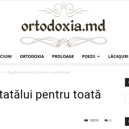
CIUNI
ORTODOXIA
PROLOAGE
POEZII
LĂCAŞURI
Ortodoxia.md
+++ Rugăciunea tatălui pentru toată familia
atălui pentru toată
10319
0