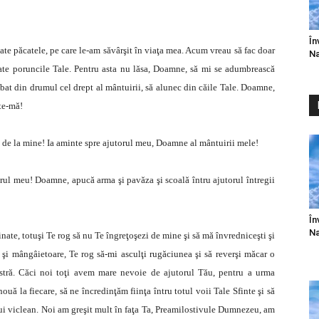
În
ăcatele, pe care le-am săvârşit în viaţa mea. Acum vreau să fac doar
Na
oate poruncile Tale. Pentru asta nu lăsa, Doamne, să mi se adumbrească
abat din drumul cel drept al mântuirii, să alunec din căile Tale. Doamne,
te-mă!
la mine! Ia aminte spre ajutorul meu, Doamne al mântuirii mele!
 meu! Doamne, apucă arma şi pavăza şi scoală întru ajutorul întregii
În
Na
e, totuşi Te rog să nu Te îngreţoşezi de mine şi să mă învredniceşti şi
şi mângâietoare, Te rog să-mi asculţi rugăciunea şi să reverşi măcar o
stră. Căci noi toţi avem mare nevoie de ajutorul Tău, pentru a urma
uă la fiecare, să ne încredinţăm fiinţa întru totul voii Tale Sfinte şi să
ui viclean. Noi am greşit mult în faţa Ta, Preamilostivule Dumnezeu, am