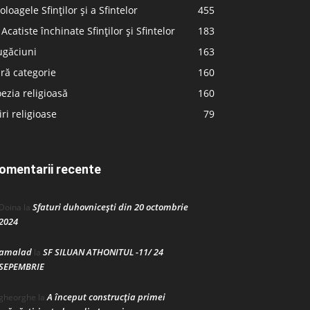
oloagele Sfinților și a Sfintelor
455
 Acatiste închinate Sfinților și Sfintelor
183
ugăciuni
163
ră categorie
160
ezia religioasă
160
iri religioase
79
omentarii recente
Sfaturi duhovnicești din 20 octombrie
Doina
la
2024
amalad
SF SILUAN ATHONITUL -11/ 24
la
SEPEMBRIE
A început construcţia primei
gheorghe
la