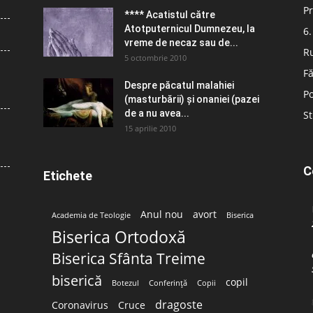
Pr
**** Acatistul către
Atotputernicul Dumnezeu, la
6.
vreme de necaz sau de...
R
5 octombrie 2010
Fă
Despre păcatul malahiei
Po
(masturbării) şi onaniei (pazei
de a nu avea...
St
15 aprilie 2010
C
Etichete
Anul nou
avort
Academia de Teologie
Biserica
Biserica Ortodoxă
Biserica Sfânta Treime
biserică
copil
Botezul
Conferință
Copii
dragoste
Coronavirus
Cruce