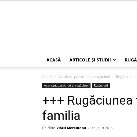
ACASĂ
ARTICOLE ŞI STUDII
RUGĂ
Acasă
Acatiste, paraclise și rugăciuni
Rugăciuni
Acatiste, paraclise și rugăciuni
Rugăciuni
+++ Rugăciunea t
familia
De către
Vitalii Mereutanu
-
9 august 2015