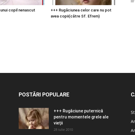
unui copil nenascut
+++ Rugăciunea celor care nu pot
avea copii(către Sf. Efrem)
POSTĂRI POPULARE
C
+++ Rugăciune puternică
St
pentru momentele grele ale
Ar
vieţii
28 iulie 2010
Ar