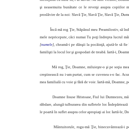
şi neasemuita bunătate ce le reverşi asupra copiilor 
proslăvire de la noi: Slavă Ţie, Slavă Ţie, Slavă Ţie, Du
Încă mă rog Ţie, Stăpânul meu Preamilostiv, să îndrept
mele nepricepute, căci numai Tu poţi îndrepta lucrul mâi
[
numele
]
, cheamă-i pe dânşii la pocăinţă, ajută-le să fie b
familişti la locul lor şi gospodari de treabă. Iartă-i, Doamn
Mă rog, Ţie, Doamne, miluieşte-o şi pe soţia me
creştinească nu i-am purtat, cum se cuvenea s-o fac. Acum
mea familială cu voie şi fără de voie. Iartă-mă, Doamne, pen
Doamne Iisuse Hristoase, Fiul lui Dumnezeu, mă ro
răbdare, alungă tulburarea din sufletele lor. Îndepărtează
le poartă în suflet asupra celor apropiaţi ai lor. Iartă-le, 
Mântuitorule, rogu-mă Ţie, binecuvântează-i pe