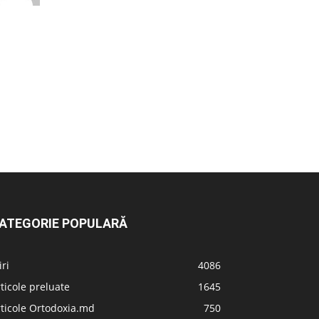
ATEGORIE POPULARĂ
iri
4086
ticole preluate
1645
ticole Ortodoxia.md
750