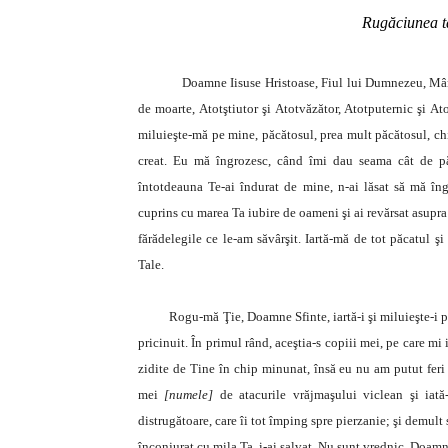
Rugăciunea ta
Doamne Iisuse Hristoase, Fiul lui Dumnezeu, Mântuitor
de moarte, Atotştiutor şi Atotvăzător, Atotputernic şi At
miluieşte-mă pe mine, păcătosul, prea mult păcătosul, chi
creat. Eu mă îngrozesc, când îmi dau seama cât de păc
întotdeauna Te-ai îndurat de mine, n-ai lăsat să mă în
cuprins cu marea Ta iubire de oameni şi ai revărsat asupr
fărădelegile ce le-am săvârşit. Iartă-mă de tot păcatul ş
Tale.
Rogu-mă Ţie, Doamne Sfinte, iartă-i şi miluieşte-i pe to
pricinuit. În primul rând, aceştia-s copiii mei, pe care mi i
zidite de Tine în chip minunat, însă eu nu am putut feri 
mei
[numele]
de atacurile vrăjmaşului viclean şi iată
distrugătoare, care îi tot împing spre pierzanie; şi demult s
înconjurat cu mila Ta, i-ai salvat. Nu sunt vrednic, Doam