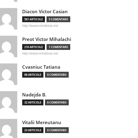
Diacon Victor Casian
581 ARTICOLE
5 COMENTARII
http://www.ortodoxia.md
Preot Victor Mihalachi
210 ARTICOLE
1 COMENTARII
http://www.ortodoxia.md
Cvasniuc Tatiana
88 ARTICOLE
0 COMENTARII
Nadejda B.
32 ARTICOLE
0 COMENTARII
Vitalii Mereutanu
23 ARTICOLE
0 COMENTARII