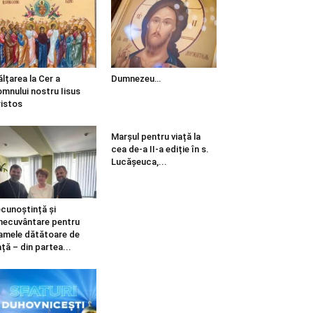
ălțarea la Cer a
Dumnezeu…
mnului nostru Iisus
istos
Marșul pentru viață la
cea de-a II-a ediție în s.
Lucășeuca,...
cunoștință și
necuvântare pentru
mele dătătoare de
ață – din partea...