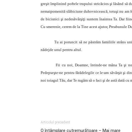
greşit împlinind poftele trupului stricăcios şi lăsând să 
nemaipomenită slăbiciune duhovnicească, totuşi nu am fost
de bicisnici şi nedesăvârşiţi suntem înaintea Ta. Dar fii
Cu smerenie, cerem de la Tine acest ajutor, Preabunule 
Tu ai poruncit să ne păstrăm familiile strâns unite. 
nădejde unul pentru altul.
Fii cu noi, Doamne, întinde-ne mâna Ta şi nouă, pre
Pedepseşte-ne pentru fărădelegile ce le-am săvârşit şi di
noi toiagul Tău, dar Te rugăm să o faci şi de astă dată cu 
Articolul precedent
O întâmplare cutremurătoare – Mai mare